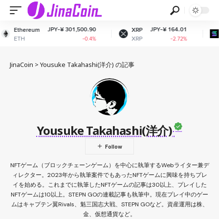
JPY-¥ 301,500.90
JPY-¥ 164.01
Ethereum
XRP
ETH
XRP
-0.4%
-2.72%
JinaCoin
>
Yousuke Takahashi(洋介) の記事
Yousuke Takahashi(洋介)
NFTゲーム（ブロックチェーンゲーム）を中心に執筆するWebライター兼デ
ィレクター。2023年から執筆案件でもあったNFTゲームに興味を持ちプレ
イを始める。これまでに執筆したNFTゲームの記事は30以上、プレイした
NFTゲームは10以上。STEPN GOの連載記事も執筆中。現在プレイ中のゲー
ムはキャプテン翼Rivals、魁三国志大戦、STEPN GOなど。資産運用は株、
金、仮想通貨など。