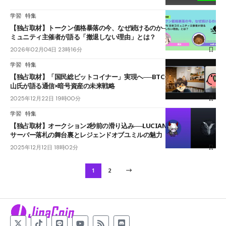
学習
特集
【独占取材】トークン価格暴落の今、なぜ続けるのか──STEPN日本コ
ミュニティ主催者が語る「撤退しない理由」とは？
2026年02月04日 23時16分
学習
特集
【独占取材】「国民総ビットコイナー」実現へ──BTCモバイル創設者西
山氏が語る通信×暗号資産の未来戦略
2025年12月22日 19時00分
学習
特集
【独占取材】オークション2秒前の滑り込み──LUCIAN氏が語るISEKAI
サーバー落札の舞台裏とレジェンドオブユミルの魅力
2025年12月12日 18時02分
1
2