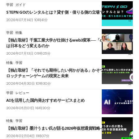
学習
ガイド
STEPN GOのレンタルとは？貸す側・借りる側の立場で解説
2026年07月14日 10時41分
学習
特集
【独占取材】千葉工業大学が仕掛けるweb3変革──「cJPY」とAIの融合
は日本をどう変えるのか
2026年07月13日 09時25分
特集
学習
【独占取材】「それでも期待したい何かがある」かそつーくんに聞くブ
ロックチェーンゲームの現実と未来
2026年04月30日 10時30分
学習
レビュー
AIを活用した国内発おすすめサービスまとめ
2026年05月01日 16時20分
特集
学習
【独占取材】墨汁うまい氏が語る2026年仮想通貨戦略──注目は3領域
2026年02月04日 11時07分