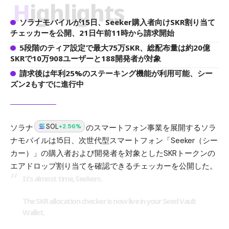
Highlights
ソラナモバイルが15日、Seeker購入者向けSKR割り当て
チェッカーを公開、21日午前11時から請求開始
5段階のティア設定で最大75万SKR、総配布量は約20億
SKRで10万908ユーザーと188開発者が対象
請求後は年利25%のステーキング機能が利用可能、シー
ズン2もすでに進行中
SOL
+2.56%
ソラナ
のスマートフォン事業を展開するソラ
ナモバイルは15日、次世代型スマートフォン「Seeker（シー
カー）」の購入者および開発者を対象としたSKRトークンの
エアドロップ割り当てを確認できるチェッカーを公開した。
It’s almost time, Seekers.
The SKR allocation checker is now live in your Seed Vault
Wallet.