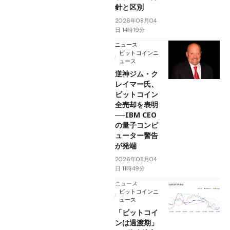
針と区別
2026年08月04
日 14時19分
ニュース
ビットコインニ
ュース
逆神ジム・ク
レイマー氏、
ビットコイン
全売却を表明
──IBM CEO
の量子コンピ
ューター警告
が発端
2026年08月04
日 11時49分
ニュース
ビットコインニ
ュース
「ビットコイ
ンは過渡期」