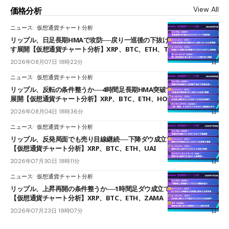
View All
価格分析
ニュース
仮想通貨チャート分析
リップル、日足長期HMAで攻防──戻り一巡後の下抜けで0.95ドルを試
す展開【仮想通貨チャート分析】XRP、BTC、ETH、TAKE
2026年08月07日 18時22分
ニュース
仮想通貨チャート分析
リップル、反転の条件整うか──4時間足長期HMA突破で雲下端を目指す
展開【仮想通貨チャート分析】XRP、BTC、ETH、HOME
2026年08月04日 18時36分
ニュース
仮想通貨チャート分析
リップル、反発局面でも売り目線継続──下降ダウ成立で下値追う展開
【仮想通貨チャート分析】XRP、BTC、ETH、UAI
2026年07月30日 18時11分
ニュース
仮想通貨チャート分析
リップル、上昇再開の条件整うか──1時間足ダウ成立で1.185ドルを狙う
【仮想通貨チャート分析】XRP、BTC、ETH、ZAMA
2026年07月23日 19時07分