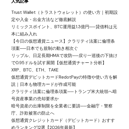
人気記事
Trust Wallet（トラストウォレット）の使い方｜初期設
定や入金・出金方法など徹底解説
リミックスポイント、BTC運用益1.3億円──貸借料は元
本に組み入れ
【今日の仮想通貨ニュース】クラリティ法案に倫理条
項案──日本でも規制の動き相次ぐ
リップル、日足長期HMAで攻防──戻り一巡後の下抜け
で0.95ドルを試す展開【仮想通貨チャート分析】
XRP、BTC、ETH、TAKE
仮想通貨デビットカードRedotPayの特徴や使い方を解
説｜日本も物理カードが作成可能
クラリティ法案に倫理条項案──トランプ米大統領へ暗
号資産事業の売却要求か
暗号資産の出庫制限を全業者に要請──金融庁・警察
庁、詐欺被害の防止へ
仮想通貨クレジットカード（デビットカード）おすす
めランキング12選【2026年最新】