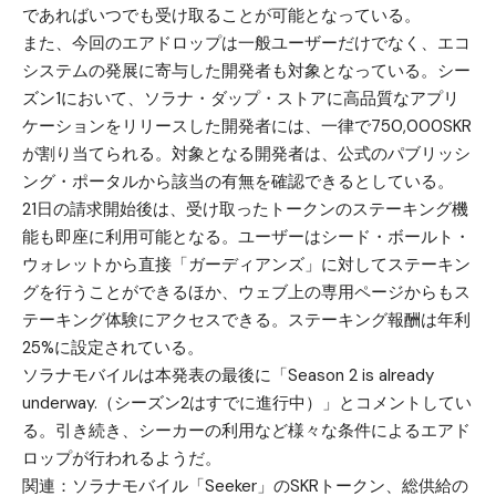
であればいつでも受け取ることが可能となっている。
また、今回のエアドロップは一般ユーザーだけでなく、エコ
システムの発展に寄与した開発者も対象となっている。シー
ズン1において、ソラナ・ダップ・ストアに高品質なアプリ
ケーションをリリースした開発者には、一律で750,000SKR
が割り当てられる。対象となる開発者は、公式のパブリッシ
ング・ポータルから該当の有無を確認できるとしている。
21日の請求開始後は、受け取ったトークンのステーキング機
能も即座に利用可能となる。ユーザーはシード・ボールト・
ウォレットから直接「ガーディアンズ」に対してステーキン
グを行うことができるほか、ウェブ上の専用ページからもス
テーキング体験にアクセスできる。ステーキング報酬は年利
25%に設定されている。
ソラナモバイルは本発表の最後に「Season 2 is already
underway.（シーズン2はすでに進行中）」とコメントしてい
る。引き続き、シーカーの利用など様々な条件によるエアド
ロップが行われるようだ。
関連：
ソラナモバイル「Seeker」のSKRトークン、総供給の