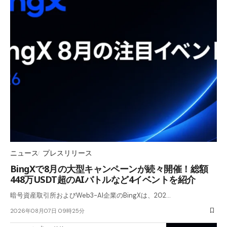
ニュース
プレスリリース
BingXで8月の大型キャンペーンが続々開催！総額
448万USDT超のAIバトルなど4イベントを紹介
暗号資産取引所およびWeb3-AI企業のBingXは、202…
2026年08月07日 09時25分