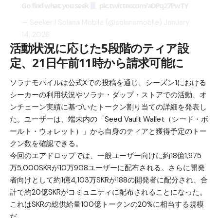
Go find what you seek
pic.twitter.com/aDPq27PwTY
— Seeker | Solana Mobile (@solanamobile)
January
14, 2026
活動状況に応じた5段階のティア設
定、21日午前11時から請求可能に
ソラナモバイルは公式Xでの投稿を通じ、シーズン1における
シーカーの利用状況やソラナ・ダップ・ストアでの活動、オ
ンチェーン実績に基づいたトークン割り当ての詳細を発表し
た。ユーザーは、端末内の「Seed Vault Wallet（シード・ボ
ールト・ウォレット）」から自身のティアと獲得予定のトー
クン数を確認できる。
今回のエアドロップでは、一般ユーザー向けに約18億1,975
万5,000SKRが10万908ユーザーに配布される。さらに開発
者向けとして約1億4,103万SKRが188の開発者に配分され、合
計で約20億SKRがコミュニティに配布されることになった。
これはSKRの総供給量100億トークンの20%に相当する規模
だ。