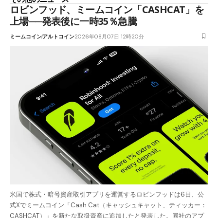
ロビンフッド、ミームコイン「CASHCAT」を
上場──発表後に一時35％急騰
ミームコイン
アルトコイン
2026年08月07日 12時20分
米国で株式・暗号資産取引アプリを運営するロビンフッドは6日、公
式Xでミームコイン「Cash Cat（キャッシュキャット、ティッカー：
CASHCAT）」を新たな取扱資産に追加したと発表した。同社のアプ