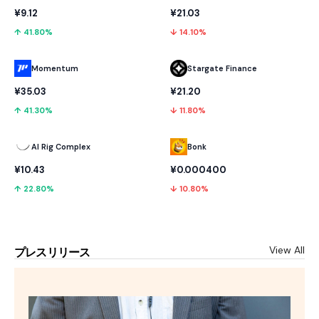
¥9.12
¥21.03
↑ 41.80%
↓ 14.10%
Momentum
Stargate Finance
¥35.03
¥21.20
↑ 41.30%
↓ 11.80%
AI Rig Complex
Bonk
¥10.43
¥0.000400
↑ 22.80%
↓ 10.80%
View All
プレスリリース