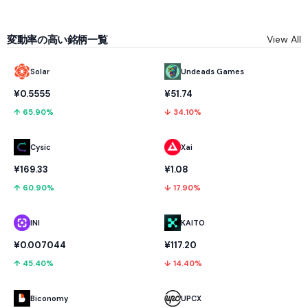
変動率の高い銘柄一覧
View All
Solar
Undeads Games
¥0.5555
¥51.74
↑ 65.90%
↓ 34.10%
Cysic
Xai
¥169.33
¥1.08
↑ 60.90%
↓ 17.90%
INI
KAITO
¥0.007044
¥117.20
↑ 45.40%
↓ 14.40%
Biconomy
UPCX