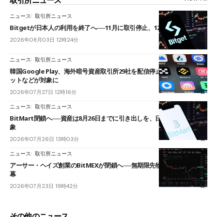
ニュース
取引所ニュース
Bitgetが日本人の利用を終了へ──11月に取引停止、12月末に強制決済
2026年08月03日 12時24分
ニュース
取引所ニュース
韓国Google Play、海外暗号資産取引所29社を配信停止──OKXやバイビ
ットなどが対象に
2026年07月27日 12時16分
ニュース
取引所ニュース
BitMart閉鎖へ──資産は8月26日までに引き出しを、日本人利用者も対
象
2026年07月26日 13時03分
ニュース
取引所ニュース
アーサー・ヘイズ創業のBitMEXが閉鎖へ──無期限先物を生んだ11年に
幕
2026年07月23日 19時42分
その他のニュース