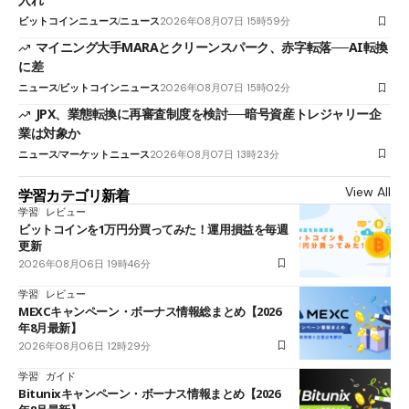
ビットコインニュース
ニュース
2026年08月07日 15時59分
マイニング大手MARAとクリーンスパーク、赤字転落──AI転換
に差
ニュース
ビットコインニュース
2026年08月07日 15時02分
JPX、業態転換に再審査制度を検討──暗号資産トレジャリー企
業は対象か
ニュース
マーケットニュース
2026年08月07日 13時23分
View All
学習カテゴリ新着
学習
レビュー
ビットコインを1万円分買ってみた！運用損益を毎週
更新
2026年08月06日 19時46分
学習
レビュー
MEXCキャンペーン・ボーナス情報総まとめ【2026
年8月最新】
2026年08月06日 12時29分
学習
ガイド
Bitunixキャンペーン・ボーナス情報まとめ【2026