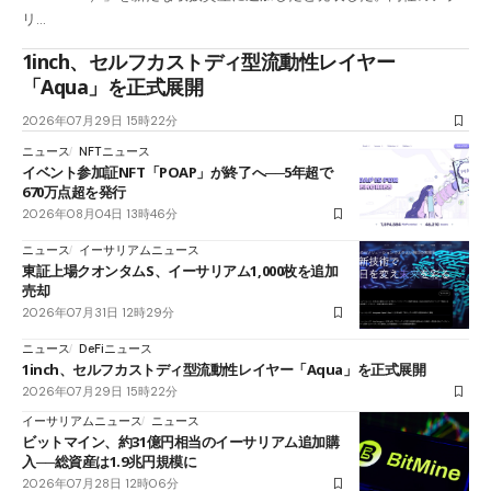
リ…
1inch、セルフカストディ型流動性レイヤー
「Aqua」を正式展開
2026年07月29日 15時22分
ニュース
NFTニュース
イベント参加証NFT「POAP」が終了へ──5年超で
670万点超を発行
2026年08月04日 13時46分
ニュース
イーサリアムニュース
東証上場クオンタムS、イーサリアム1,000枚を追加
売却
2026年07月31日 12時29分
ニュース
DeFiニュース
1inch、セルフカストディ型流動性レイヤー「Aqua」を正式展開
2026年07月29日 15時22分
イーサリアムニュース
ニュース
ビットマイン、約31億円相当のイーサリアム追加購
入──総資産は1.9兆円規模に
2026年07月28日 12時06分