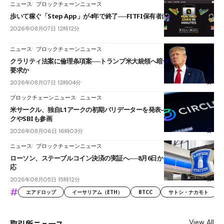
ニュース
ブロックチェーンニュース
歩いて稼ぐ「Step App」が4年で終了──FITFI保有者に対応呼びかけ
2026年08月07日 12時12分
ニュース
ブロックチェーンニュース
クラリティ法案に倫理条項案──トランプ米大統領へ暗号資産事業の売却
要求か
2026年08月07日 12時04分
ブロックチェーンニュース
ニュース
米サークル、独自L1アークの初期バリデーターを発表――ブラックロッ
クやSBIも参画
2026年08月06日 16時03分
ニュース
ブロックチェーンニュース
ローソン、ステーブルコイン決済の実証へ──8月6日からJPYCやUSDC対
応
2026年08月05日 15時12分
#
エアドロップ
イーサリアム（ETH）
BTCC
サトシ・ナカモト
View All
取引所ニュース