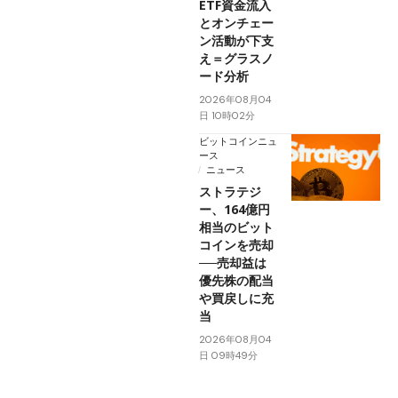
ETF資金流入
とオンチェー
ン活動が下支
え＝グラスノ
ード分析
2026年08月04
日 10時02分
ビットコインニュ
ース
ニュース
ストラテジ
ー、164億円
相当のビット
コインを売却
──売却益は
優先株の配当
や買戻しに充
当
2026年08月04
日 09時49分