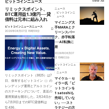
View All
ビットコインニュース
リミックスポイント、
ニュース
ビットコインニ
BTC運用益1.3億円──貸
ュース
借料は元本に組み入れ
マイニング大
ビットコインニュース
ニュース
手MARAとク
2026年08月07日 15時59分
リーンスパー
ク、赤字転落
──AI転換に
差
2026年08月07
日 15時02分
ビットコインニュ
ース
ニュース
リミックスポイント（3825）は7
マイケル・セ
日、保有するビットコイン（）の
イラー氏「ビ
レンディング運用とアルトコイン
ットコインを
のステーキングについて、直近の
1 satoshiも
運用実績を開示した。2月24日か
売却していな
ら7月31日までのBTC貸借料は
い」──スト
ラテジーの方
12.436…