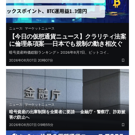
ニュース
マーケットニュース
【今日の仮想通貨ニュース】クラリティ法案
に倫理条項案──日本でも規制の動き相次ぐ
暗号資産時価総額ランキング＞ 2026年8月7日、ビットコイ…
2026年08月07日 20時07分
ニュース
マーケットニュース
暗号資産の出庫制限を全業者に要請──金融庁・警察庁、詐欺被
害の防止へ
2026年08月07日 09時55分