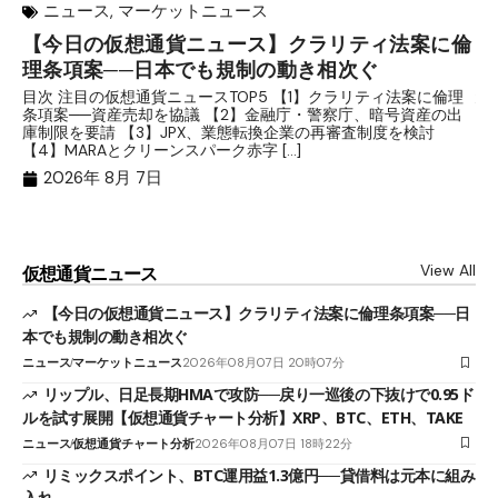
ニュース
,
マーケットニュース
【今日の仮想通貨ニュース】クラリティ法案に倫
リ
理条項案──日本でも規制の動き相次ぐ
下
分
目次 注目の仮想通貨ニュースTOP5 【1】クラリティ法案に倫理
条項案──資産売却を協議 【2】金融庁・警察庁、暗号資産の出
目
庫制限を要請 【3】JPX、業態転換企業の再審査制度を検討
ト
【4】MARAとクリーンスパーク赤字 […]
（
（X
2026年 8月 7日
View All
仮想通貨ニュース
【今日の仮想通貨ニュース】クラリティ法案に倫理条項案──日
本でも規制の動き相次ぐ
ニュース
マーケットニュース
2026年08月07日 20時07分
リップル、日足長期HMAで攻防──戻り一巡後の下抜けで0.95ド
ルを試す展開【仮想通貨チャート分析】XRP、BTC、ETH、TAKE
ニュース
仮想通貨チャート分析
2026年08月07日 18時22分
リミックスポイント、BTC運用益1.3億円──貸借料は元本に組み
入れ