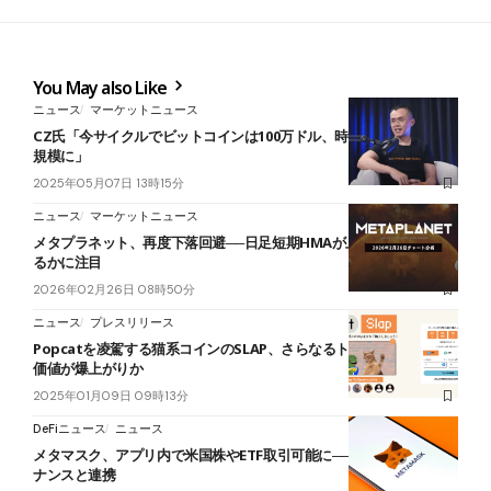
You May also Like
ニュース
マーケットニュース
CZ氏「今サイクルでビットコインは100万ドル、時価総額は5兆ドル
規模に」
2025年05月07日 13時15分
ニュース
マーケットニュース
メタプラネット、再度下落回避──日足短期HMAが上昇への起点とな
るかに注目
2026年02月26日 08時50分
ニュース
プレスリリース
Popcatを凌駕する猫系コインのSLAP、さらなるトークンバーンで
価値が爆上がりか
2025年01月09日 09時13分
DeFiニュース
ニュース
メタマスク、アプリ内で米国株やETF取引可能に──オンド・ファイ
ナンスと連携