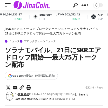
Aa
JPY-¥ 302,052.42
JPY-¥ 163.02
Ethereum
XRP
ETH
XRP
+0.66%
+0.53%
JinaCoin
>
ニュース
>
ブロックチェーンニュース
>
ソラナモバイル、
21日にSKRエアドロップ開始──最大75万トークン配布
ニュース
ブロックチェーンニュース
ソラナモバイル、21日にSKRエア
ドロップ開始──最大75万トーク
ン配布
Googleの優先する情報源に追加
12 Min Read
By
伊藤 将史
Published: 2026年01月15日 13時13分
Last Updated: 2026年01月15日 13時13分 1:13 PM