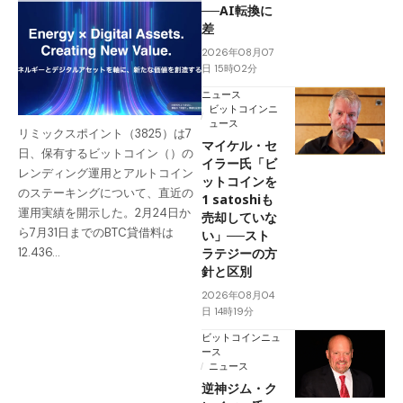
──AI転換に
差
2026年08月07
日 15時02分
ニュース
ビットコインニ
ュース
リミックスポイント（3825）は7
マイケル・セ
日、保有するビットコイン（）の
イラー氏「ビ
レンディング運用とアルトコイン
ットコインを
のステーキングについて、直近の
1 satoshiも
運用実績を開示した。2月24日か
売却していな
ら7月31日までのBTC貸借料は
い」──スト
ラテジーの方
12.436…
針と区別
2026年08月04
日 14時19分
ビットコインニュ
ース
ニュース
逆神ジム・ク