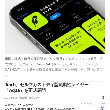
米国で株式・暗号資産取引アプリを運営するロビンフッドは6日、公
式Xでミームコイン「Cash Cat（キャッシュキャット、ティッカー：
CASHCAT）」を新たな取扱資産に追加したと発表した。同社のアプ
リ…
1inch、セルフカストディ型流動性レイヤー
「Aqua」を正式展開
2026年07月29日 15時22分
ニュース
NFTニュース
イベント参加証NFT「POAP」が終了へ──5年超で