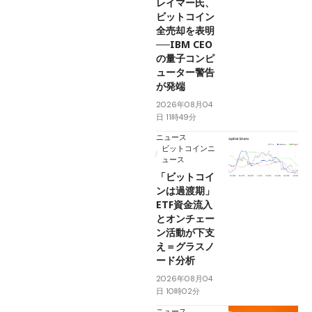
レイマー氏、
ビットコイン
全売却を表明
──IBM CEO
の量子コンピ
ューター警告
が発端
2026年08月04
日 11時49分
ニュース
ビットコインニ
ュース
「ビットコイ
ンは過渡期」
ETF資金流入
とオンチェー
ン活動が下支
え＝グラスノ
ード分析
2026年08月04
日 10時02分
ニュース