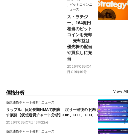
ビットコインニ
ュース
ストラテジ
ー、164億円
相当のビット
コインを売却
──売却益は
優先株の配当
や買戻しに充
当
2026年08月04
日 09時49分
View All
価格分析
仮想通貨チャート分析
ニュース
リップル、日足長期HMAで攻防──戻り一巡後の下抜けで0.95ドルを試
す展開【仮想通貨チャート分析】XRP、BTC、ETH、TAKE
2026年08月07日 18時22分
仮想通貨チャート分析
ニュース