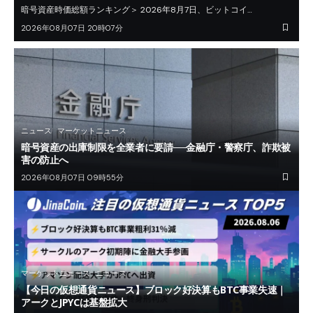
暗号資産時価総額ランキング＞ 2026年8月7日、ビットコイ…
2026年08月07日 20時07分
ニュース
マーケットニュース
暗号資産の出庫制限を全業者に要請──金融庁・警察庁、詐欺被
害の防止へ
2026年08月07日 09時55分
マーケットニュース
ニュース
【今日の仮想通貨ニュース】ブロック好決算もBTC事業失速｜
アークとJPYCは基盤拡大