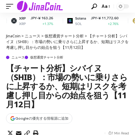
Aa
PY-¥ 163.26
JPY-¥ 11,772.60
JPY
Solana
Dogecoin
SOL
DOGE
+1.37%
+2.76%
JinaCoin
>
ニュース
>
仮想通貨チャート分析
>
【チャート分析】シバ
イヌ（SHIB）：市場の勢いに乗りさらに上昇するか、短期はリスクを
考慮し押し目からの始点を狙う【11月12日】
ニュース
仮想通貨チャート分析
【チャート分析】シバイヌ
（SHIB）：市場の勢いに乗りさら
に上昇するか、短期はリスクを考
慮し押し目からの始点を狙う【11
月12日】
Googleの優先する情報源に追加
7 Min Read