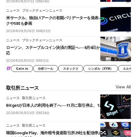
2026年08月07日 12時04分
ニュース
ブロックチェーンニュース
米サークル、独自L1アークの初期バリデーターを発表――ブラックロッ
クやSBIも参画
2026年08月06日 16時03分
ニュース
ブロックチェーンニュース
ローソン、ステーブルコイン決済の実証へ──8月6日からJPYCやUSDC対
応
2026年08月05日 15時12分
#
Gate.io
分析ツール
スタックス
シンボル（XYM）
エルサル
View All
取引所ニュース
ニュース
取引所ニュース
Bitgetが日本人の利用を終了へ──11月に取引停止、12月末に強制決済
2026年08月03日 12時24分
ニュース
取引所ニュース
韓国Google Play、海外暗号資産取引所29社を配信停止──OKXやバイビ