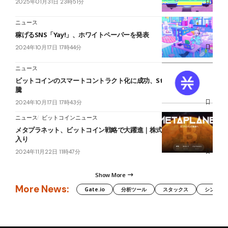
2025年01月31日 23時51分
ニュース
稼げるSNS「Yay!」、ホワイトペーパーを発表
2024年10月17日 17時44分
ニュース
ビットコインのスマートコントラクト化に成功、Stacks(STX)が急
騰
2024年10月17日 17時43分
ニュース
ビットコインニュース
メタプラネット、ビットコイン戦略で大躍進｜株式取引量トップ30
入り
2024年11月22日 11時47分
Show More
More News:
Gate.io
分析ツール
スタックス
シンボル（