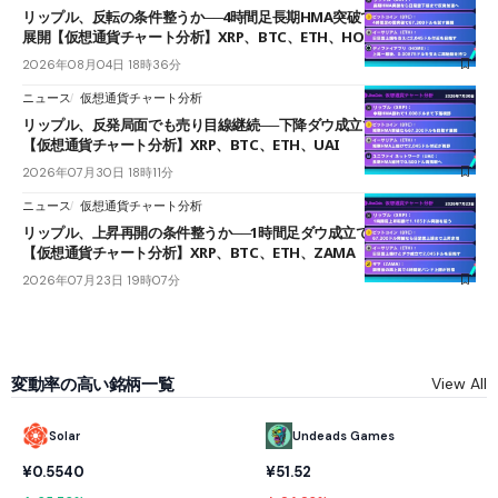
リップル、反転の条件整うか──4時間足長期HMA突破で雲下端を目指す
展開【仮想通貨チャート分析】XRP、BTC、ETH、HOME
2026年08月04日 18時36分
ニュース
仮想通貨チャート分析
リップル、反発局面でも売り目線継続──下降ダウ成立で下値追う展開
【仮想通貨チャート分析】XRP、BTC、ETH、UAI
2026年07月30日 18時11分
ニュース
仮想通貨チャート分析
リップル、上昇再開の条件整うか──1時間足ダウ成立で1.185ドルを狙う
【仮想通貨チャート分析】XRP、BTC、ETH、ZAMA
2026年07月23日 19時07分
変動率の高い銘柄一覧
View All
Solar
Undeads Games
¥0.5540
¥51.52