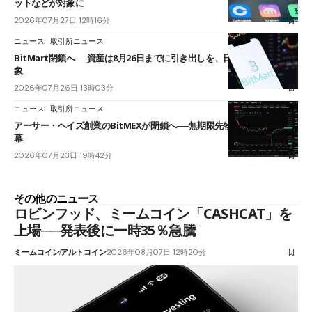
ットなどが対象に
2026年07月27日 12時16分
ニュース
取引所ニュース
BitMart閉鎖へ──資産は8月26日までに引き出しを、日本人利用者も対
象
2026年07月26日 13時03分
ニュース
取引所ニュース
アーサー・ヘイズ創業のBitMEXが閉鎖へ──無期限先物を生んだ11年に
幕
2026年07月23日 19時42分
その他のニュース
ロビンフッド、ミームコイン「CASHCAT」を
上場──発表後に一時35％急騰
ミームコイン
アルトコイン
2026年08月07日 12時20分