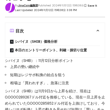
By
JinaCoin編集部
Published: 2024年11月12日 15時38分
Last Updated: 2024年11月12日 15時38分 3:38 PM
目次
シバイヌ（SHIB）価格分析
本日のエントリーポイント、利確・損切り位置
シバイヌ（SHIB）：11月12日分析ポイント
上昇の勢い継続中
短期はレジサポ転換の始点を狙う
相場は「買われすぎ」、急落に注意
シバイヌ（SHIB）は11月9日から上昇を続け、現在は
0.0000289267ドル付近を推移している。現在一旦上昇を止
められていた0.0000285852ドル付近を上抜けしており、今
後レジサポ転換し上昇の動きを見せれば短期は「買い」チャ