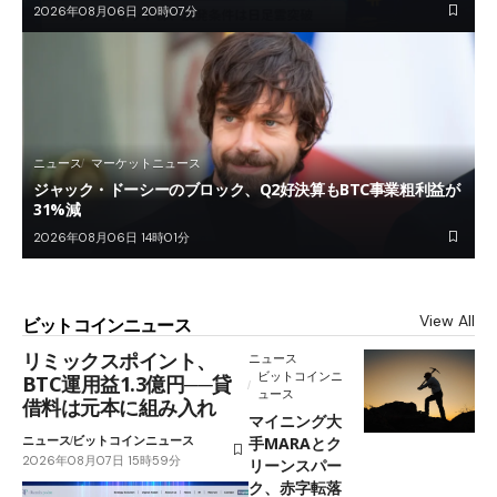
2026年08月06日 20時07分
ニュース
マーケットニュース
ジャック・ドーシーのブロック、Q2好決算もBTC事業粗利益が
31%減
2026年08月06日 14時01分
View All
ビットコインニュース
リミックスポイント、
ニュース
ビットコインニ
BTC運用益1.3億円──貸
ュース
借料は元本に組み入れ
マイニング大
ニュース
ビットコインニュース
手MARAとク
2026年08月07日 15時59分
リーンスパー
ク、赤字転落