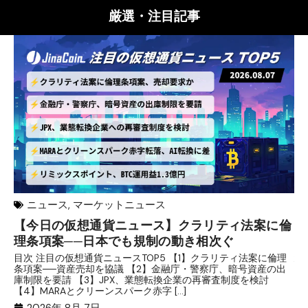
厳選・注目記事
ニュース
,
マーケットニュース
【今日の仮想通貨ニュース】クラリティ法案に倫
リ
理条項案──日本でも規制の動き相次ぐ
下
分
目次 注目の仮想通貨ニュースTOP5 【1】クラリティ法案に倫理
条項案──資産売却を協議 【2】金融庁・警察庁、暗号資産の出
目
庫制限を要請 【3】JPX、業態転換企業の再審査制度を検討
ト
【4】MARAとクリーンスパーク赤字 […]
（
（X
2026年 8月 7日