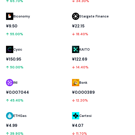
↑ 65.70%
↓ 34.30%
Biconomy
Stargate Finance
¥9.50
¥22.15
↑ 55.00%
↓ 18.40%
Cysic
KAITO
¥150.95
¥122.69
↑ 50.00%
↓ 14.40%
INI
Bonk
¥0.007044
¥0.000389
↑ 45.40%
↓ 12.20%
ETHGas
Cartesi
¥4.99
¥4.07
↑ 39.90%
↓ 11.70%