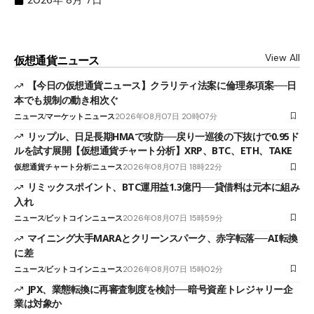
View All
仮想通貨ニュース
【今日の仮想通貨ニュース】クラリティ法案に倫理条項案──日
本でも規制の動き相次ぐ
ニュース
マーケットニュース
2026年08月07日 20時07分
リップル、日足長期HMAで攻防──戻り一巡後の下抜けで0.95ド
ルを試す展開【仮想通貨チャート分析】XRP、BTC、ETH、TAKE
仮想通貨チャート分析
ニュース
2026年08月07日 18時22分
リミックスポイント、BTC運用益1.3億円──貸借料は元本に組み
入れ
ニュース
ビットコインニュース
2026年08月07日 15時59分
マイニング大手MARAとクリーンスパーク、赤字転落──AI転換
に差
ニュース
ビットコインニュース
2026年08月07日 15時02分
JPX、業態転換に再審査制度を検討──暗号資産トレジャリー企
業は対象か