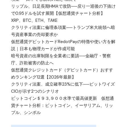
リップル、日足長期HMAで攻防──戻り一巡後の下抜け
で0.95ドルを試す展開【仮想通貨チャート分析】
XRP、BTC、ETH、TAKE
クラリティ法案に倫理条項案──トランプ米大統領へ暗
号資産事業の売却要求か
仮想通貨デビットカードRedotPayの特徴や使い方を解
説｜日本も物理カードが作成可能
暗号資産の出庫制限を全業者に要請──金融庁・警察
庁、詐欺被害の防止へ
仮想通貨クレジットカード（デビットカード）おすす
めランキング12選【2026年最新】
クラリティ法案、成立確率23%に低下──ビットワイズ
CIOが示す2つのシナリオ
ビットコイン＄９３,９００水準で最高値更新 仮想通
貨チャート分析：ビットコイン、イーサリアム、リッ
プル、シンボル