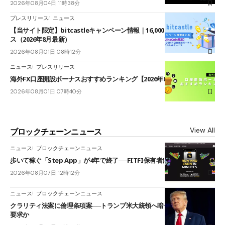
2026年08月04日 11時38分
プレスリリース
ニュース
【当サイト限定】bitcastleキャンペーン情報｜16,000円口座開設ボーナ
ス（2026年8月最新）
2026年08月01日 08時12分
ニュース
プレスリリース
海外FX口座開設ボーナスおすすめランキング【2026年8月最新】
2026年08月01日 07時40分
View All
ブロックチェーンニュース
ニュース
ブロックチェーンニュース
歩いて稼ぐ「Step App」が4年で終了──FITFI保有者に対応呼びかけ
2026年08月07日 12時12分
ニュース
ブロックチェーンニュース
クラリティ法案に倫理条項案──トランプ米大統領へ暗号資産事業の売却
要求か