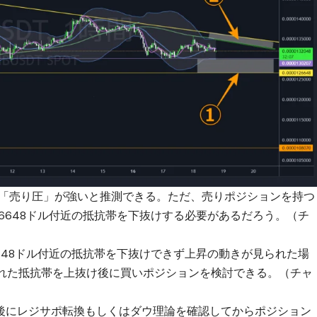
ら「売り圧」が強いと推測できる。ただ、売りポジションを持つ
000126648ドル付近の抵抗帯を下抜けする必要があるだろう。（チ
00126648ドル付近の抵抗帯を下抜けできず上昇の動きが見られた場
された抵抗帯を上抜け後に買いポジションを検討できる。（チャ
後にレジサポ転換もしくはダウ理論を確認してからポジション