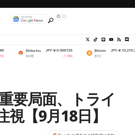
JPY-¥ 0.000725
JPY-¥ 10,210,376.85
Shiba Inu
Bitcoin
SHIB
BTC
-1.78%
+0.29%
：重要局面、トライ
視【9月18日】