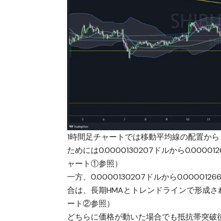
1時間足チャートでは移動平均線の配置か
ためには0.0000130207ドルから0.0
ャート①参照）
一方、0.0000130207ドルから0.00
合は、長期HMAとトレンドラインで形成
ート②参照）
どちらに価格が動いた場合でも抵抗帯突破