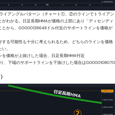
トライアングルパターン（チャート①、②のラインでトライアン
とがわかる。日足長期HMAが価格の上部にあり「ディセンディ
から、0.0000126648ドル付近のサポートラインを価格が
けする可能性も十分に考えられるため、どちらのラインを価格
たい。
ンを価格が上抜けした場合、日足長期HMA付近
なり、下端のサポートラインを下抜けした場合は0.000010807
T）