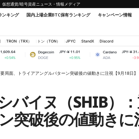
仮想通貨/暗号資産ニュース・情報メディア
ランキング
国内上場企業BTC保有ランキング
キャンペーン情報
国
TRON（TRX）
トン（TON）
JPYC
StandX
Discord
JPY-¥ 11.01
JPY-¥ 31.49
Dogecoin
Cardano
DOGE
ADA
+0.95%
-3.91%
重要局面、トライアアングルパターン突破後の値動きに注視【9月18日】
シバイヌ（SHIB）
ン突破後の値動きに注