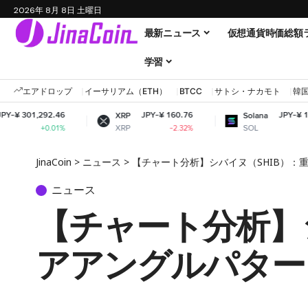
2026年 8月 8日 土曜日
最新ニュース
仮想通貨時価総額
学習
エアドロップ
イーサリアム（ETH）
BTCC
サトシ・ナカモト
韓
46
JPY-¥ 160.76
JPY-¥ 11,609.64
XRP
Solana
XRP
SOL
01%
-2.32%
+0.54%
JinaCoin
>
ニュース
>
【チャート分析】シバイヌ（SHIB）：
ニュース
【チャート分析】
アアングルパター