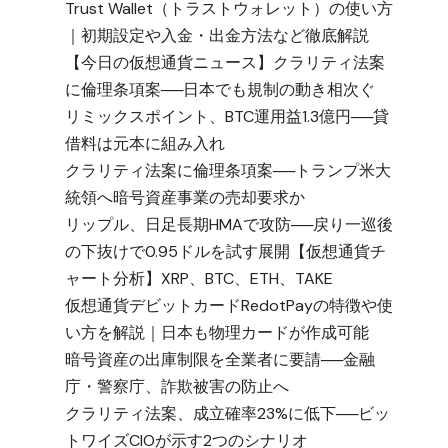
Trust Wallet（トラストウォレット）の使い方
｜初期設定や入金・出金方法など徹底解説
【今日の仮想通貨ニュース】クラリティ法案
に倫理条項案──日本でも規制の動き相次ぐ
リミックスポイント、BTC運用益1.3億円──貸
借料は元本に組み入れ
クラリティ法案に倫理条項案──トランプ米大
統領へ暗号資産事業の売却要求か
リップル、日足長期HMAで攻防──戻り一巡後
の下抜けで0.95ドルを試す展開【仮想通貨チ
ャート分析】XRP、BTC、ETH、TAKE
仮想通貨デビットカードRedotPayの特徴や使
い方を解説｜日本も物理カードが作成可能
暗号資産の出庫制限を全業者に要請──金融
庁・警察庁、詐欺被害の防止へ
クラリティ法案、成立確率23%に低下──ビッ
トワイズCIOが示す2つのシナリオ