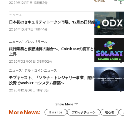
2024年12月11日 13時52分
ニュース
日本初のセキュリティトークン市場、12月25日開始へ
2024年10月17日 17時44分
ニュース
プレスリリース
銀行業務と仮想通貨の融合へ、Coinbaseの提言とSolaxyの注目度
上昇
2025年02月07日 09時52分
ニュース
アルトコインニュース
モブキャスト、「ソラナ・トレジャリー事業」開始を発表──5.5億円
投資でWeb3エコシステム構築へ
2025年10月06日 11時16分
Show More
More News:
Binance
ブロックチェーン
初心者
米国証