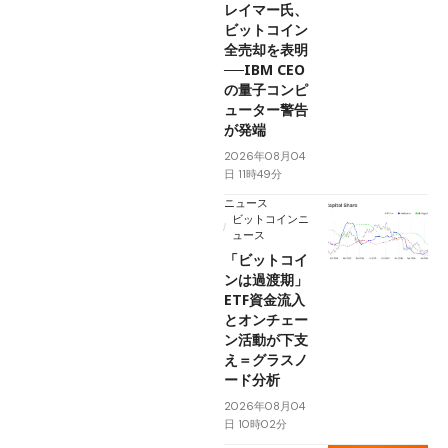
レイマー氏、
ビットコイン
全売却を表明
──IBM CEO
の量子コンピ
ューター警告
が発端
2026年08月04
日 11時49分
ニュース
ビットコインニ
ュース
「ビットコイ
ンは過渡期」
ETF資金流入
とオンチェー
ン活動が下支
え＝グラスノ
ード分析
2026年08月04
日 10時02分