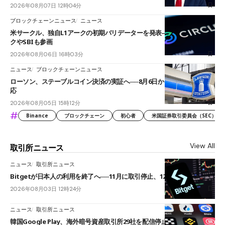
2026年08月07日 12時04分
ブロックチェーンニュース
ニュース
米サークル、独自L1アークの初期バリデーターを発表――ブラックロッ
クやSBIも参画
2026年08月06日 16時03分
ニュース
ブロックチェーンニュース
ローソン、ステーブルコイン決済の実証へ──8月6日からJPYCやUSDC対
応
2026年08月05日 15時12分
#
Binance
ブロックチェーン
初心者
米国証券取引委員会（SEC）
View All
取引所ニュース
ニュース
取引所ニュース
Bitgetが日本人の利用を終了へ──11月に取引停止、12月末に強制決済
2026年08月03日 12時24分
ニュース
取引所ニュース
韓国Google Play、海外暗号資産取引所29社を配信停止──OKXやバイビ