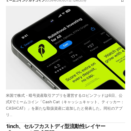
ミームコイン
アルトコイン
2026年08月07日 12時20分
米国で株式・暗号資産取引アプリを運営するロビンフッドは6日、公
式Xでミームコイン「Cash Cat（キャッシュキャット、ティッカー：
CASHCAT）」を新たな取扱資産に追加したと発表した。同社のアプ
リ…
1inch、セルフカストディ型流動性レイヤー