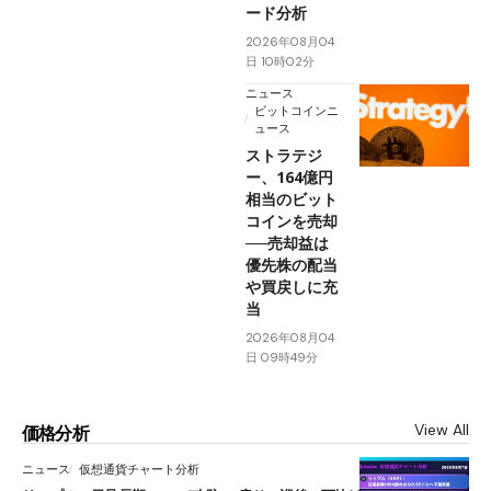
ード分析
2026年08月04
日 10時02分
ニュース
ビットコインニ
ュース
ストラテジ
ー、164億円
相当のビット
コインを売却
──売却益は
優先株の配当
や買戻しに充
当
2026年08月04
日 09時49分
View All
価格分析
ニュース
仮想通貨チャート分析