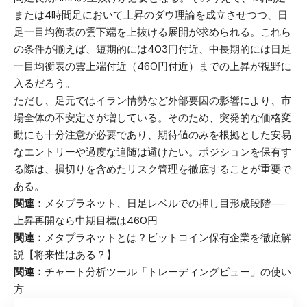
または4時間足において上昇のダウ理論を成立させつつ、日
足一目均衡表の雲下端を上抜ける展開が求められる。これら
の条件が揃えば、短期的には403円付近、中長期的には日足
一目均衡表の雲上端付近（460円付近）までの上昇が視野に
入るだろう。
ただし、足元ではイラン情勢など外部要因の影響により、市
場全体の不安定さが増している。そのため、突発的な価格変
動にも十分注意が必要であり、期待値のみを根拠とした安易
なエントリーや過度な追随は避けたい。ポジションを保有す
る際は、損切りを含めたリスク管理を徹底することが重要で
ある。
関連：
メタプラネット、日足レベルでの押し目形成段階──
上昇再開なら中期目標は460円
関連：
メタプラネットとは？ビットコイン保有企業を徹底解
説【将来性はある？】
関連：
チャート分析ツール「トレーディングビュー」の使い
方