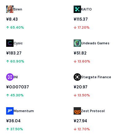
KAITO
Siren
¥115.37
¥8.43
↓ 17.20%
↑ 65.40%
Cysic
Undeads Games
¥183.27
¥51.82
↑ 60.90%
↓ 13.60%
INI
Stargate Finance
¥0.007037
¥20.97
↑ 45.30%
↓ 13.50%
Momentum
Zest Protocol
¥36.04
¥27.94
↑ 37.50%
↓ 12.70%