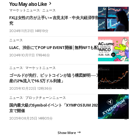
You May also Like
マーケットニュース
ニュース
FXは女性の方が上手い＝吉見太洋・中央大経済学部 准教授の実証研
究
2024年11月21日 14時19分
ニュース
LLAC、渋谷にてPOP UP EVENT開催│無料NFTも配布
2024年10月17日 17時46分
ニュース
マーケットニュース
ゴールドが先行、ビットコインが追う構図鮮明──アナリスト「金資
産の2%流入で16.5万ドル到達」
2025年10月22日 12時36分
ニュース
ブロックチェーンニュース
国内最大級のSymbolイベント「XYMPOSIUM 2025」、9月19日東
京で開催
2025年08月25日 14時05分
Show More