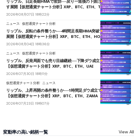
リップル、日足長期HMAで攻防──戻り一巡後の下抜けで0.95ドルを試
す展開【仮想通貨チャート分析】XRP、BTC、ETH、TAKE
2026年08月07日 18時22分
ニュース
仮想通貨チャート分析
リップル、反転の条件整うか──4時間足長期HMA突破で雲下端を目指す
展開【仮想通貨チャート分析】XRP、BTC、ETH、HOME
2026年08月04日 18時36分
ニュース
仮想通貨チャート分析
リップル、反発局面でも売り目線継続──下降ダウ成立で下値追う展開
【仮想通貨チャート分析】XRP、BTC、ETH、UAI
2026年07月30日 18時11分
仮想通貨チャート分析
ニュース
リップル、上昇再開の条件整うか──1時間足ダウ成立で1.185ドルを狙う
【仮想通貨チャート分析】XRP、BTC、ETH、ZAMA
2026年07月23日 19時07分
変動率の高い銘柄一覧
View All