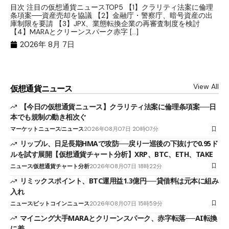
分
目次 注目の仮想通貨ニュースTOP5 【1】クラリティ法案に倫理
条項案──資産売却を協議 【2】金融庁・警察庁、暗号資産の出
目
庫制限を要請 【3】JPX、業態転換企業の再審査制度を検討
ト
【4】MARAとクリーンスパーク赤字 […]
（
（X
2026年 8月 7日
View All
仮想通貨ニュース
【今日の仮想通貨ニュース】クラリティ法案に倫理条項案──日
本でも規制の動き相次ぐ
マーケットニュース
ニュース
2026年08月07日 20時07分
リップル、日足長期HMAで攻防──戻り一巡後の下抜けで0.95ド
ルを試す展開【仮想通貨チャート分析】XRP、BTC、ETH、TAKE
ニュース
仮想通貨チャート分析
2026年08月07日 18時22分
リミックスポイント、BTC運用益1.3億円──貸借料は元本に組み
入れ
ニュース
ビットコインニュース
2026年08月07日 15時59分
マイニング大手MARAとクリーンスパーク、赤字転落──AI転換
に差