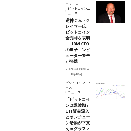
ニュース
ビットコインニ
ュース
逆神ジム・ク
レイマー氏、
ビットコイン
全売却を表明
──IBM CEO
の量子コンピ
ューター警告
が発端
2026年08月04
日 11時49分
ビットコインニュ
ース
ニュース
「ビットコイ
ンは過渡期」
ETF資金流入
とオンチェー
ン活動が下支
え＝グラスノ