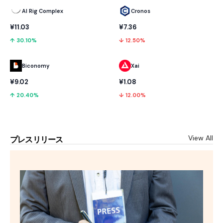
AI Rig Complex
Cronos
¥11.03
¥7.36
↑ 30.10%
↓ 12.50%
Biconomy
Xai
¥9.02
¥1.08
↑ 20.40%
↓ 12.00%
View All
プレスリリース