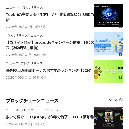
ニュース
プレスリリース
Toobitの主要大会「TIFT」が、賞金総額300万USDTのレースとして復
活
2026年08月04日 11時38分
プレスリリース
ニュース
【当サイト限定】bitcastleキャンペーン情報｜16,000円口座開設ボーナ
ス（2026年8月最新）
2026年08月01日 08時12分
ニュース
プレスリリース
海外FX口座開設ボーナスおすすめランキング【2026年8月最新】
2026年08月01日 07時40分
View All
ブロックチェーンニュース
ニュース
ブロックチェーンニュース
歩いて稼ぐ「Step App」が4年で終了──FITFI保有者に対応呼びかけ
2026年08月07日 12時12分