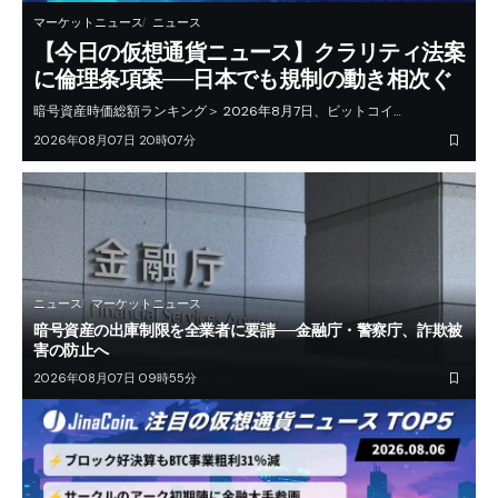
マーケットニュース
ニュース
【今日の仮想通貨ニュース】クラリティ法案
に倫理条項案──日本でも規制の動き相次ぐ
暗号資産時価総額ランキング＞ 2026年8月7日、ビットコイ…
2026年08月07日 20時07分
ニュース
マーケットニュース
暗号資産の出庫制限を全業者に要請──金融庁・警察庁、詐欺被
害の防止へ
2026年08月07日 09時55分