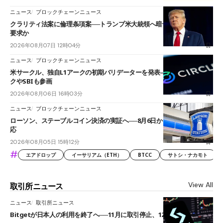
ニュース
ブロックチェーンニュース
クラリティ法案に倫理条項案──トランプ米大統領へ暗号資産事業の売却
要求か
2026年08月07日 12時04分
ニュース
ブロックチェーンニュース
米サークル、独自L1アークの初期バリデーターを発表――ブラックロッ
クやSBIも参画
2026年08月06日 16時03分
ニュース
ブロックチェーンニュース
ローソン、ステーブルコイン決済の実証へ──8月6日からJPYCやUSDC対
応
2026年08月05日 15時12分
#
エアドロップ
イーサリアム（ETH）
BTCC
サトシ・ナカモト
View All
取引所ニュース
ニュース
取引所ニュース
Bitgetが日本人の利用を終了へ──11月に取引停止、12月末に強制決済