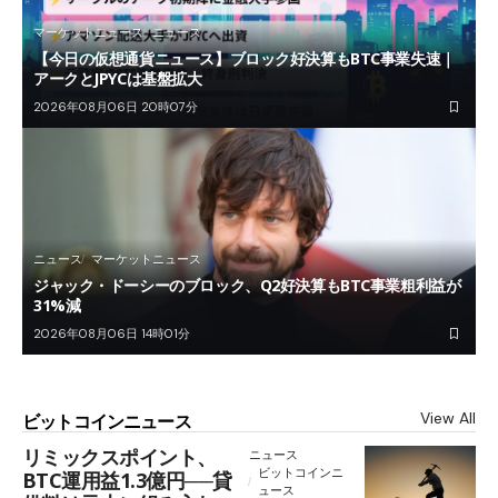
マーケットニュース
ニュース
【今日の仮想通貨ニュース】ブロック好決算もBTC事業失速｜
アークとJPYCは基盤拡大
2026年08月06日 20時07分
ニュース
マーケットニュース
ジャック・ドーシーのブロック、Q2好決算もBTC事業粗利益が
31%減
2026年08月06日 14時01分
View All
ビットコインニュース
リミックスポイント、
ニュース
ビットコインニ
BTC運用益1.3億円──貸
ュース