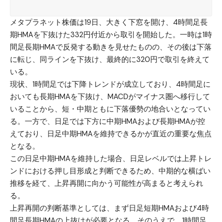
メタプラネット
株価は19日、大きく下窓を開け、4時間足長
期HMAを下抜けた332円付近から取引を開始した。一時は1時
間足長期HMAで反発する動きを見せたものの、その後は下落
に転じ、同ラインを下抜け、最終的に320円で取引を終えて
いる。
現状、1時間足では下降トレンドが成立しており、4時間足に
おいても長期HMAを下抜け、MACDがマイナス圏へ移行して
いることから、短・中期ともに下落優勢の地合いとなってい
る。一方で、日足では下方に中期HMAおよび長期HMAが控
えており、日足中期HMAを維持できるかが直近の重要な焦点
となる。
この日足中期HMAを維持した場合、日足レベルでは上昇トレ
ンドにおける押し目形成と判断できるため、中期的な横ばい
推移を経て、上昇再開に向かう可能性が高まると考えられ
る。
上昇再開の判断基準としては、まず日足短期HMAおよび4時
間足長期HMAの上抜けが必要となる。そのうえで、1時間足