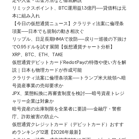
定や入金・出金方法など徹底解説
リミックスポイント、BTC運用益1.3億円──貸借料は元
本に組み入れ
【今日の仮想通貨ニュース】クラリティ法案に倫理条
項案──日本でも規制の動き相次ぐ
リップル、日足長期HMAで攻防──戻り一巡後の下抜け
で0.95ドルを試す展開【仮想通貨チャート分析】
XRP、BTC、ETH、TAKE
仮想通貨デビットカードRedotPayの特徴や使い方を解
説｜日本も物理カードが作成可能
クラリティ法案に倫理条項案──トランプ米大統領へ暗
号資産事業の売却要求か
JPX、業態転換に再審査制度を検討──暗号資産トレジ
ャリー企業は対象か
暗号資産の出庫制限を全業者に要請──金融庁・警察
庁、詐欺被害の防止へ
仮想通貨クレジットカード（デビットカード）おすす
めランキング12選【2026年最新】