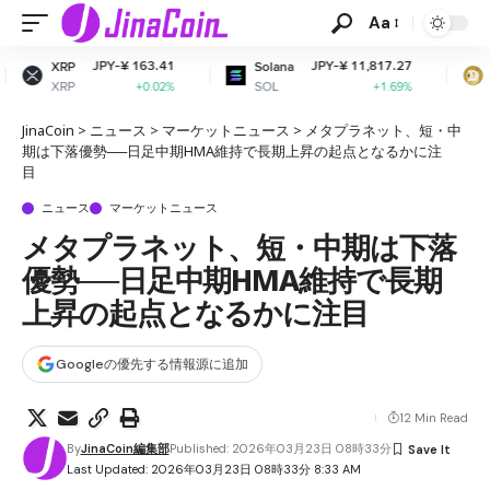
Aa
-¥ 163.41
JPY-¥ 11,817.27
JPY-¥ 
Solana
Dogecoin
SOL
DOGE
+0.02%
+1.69%
+
JinaCoin
>
ニュース
>
マーケットニュース
>
メタプラネット、短・中
期は下落優勢──日足中期HMA維持で長期上昇の起点となるかに注
目
ニュース
マーケットニュース
メタプラネット、短・中期は下落
優勢──日足中期HMA維持で長期
上昇の起点となるかに注目
Googleの優先する情報源に追加
12 Min Read
By
JinaCoin編集部
Published: 2026年03月23日 08時33分
Last Updated: 2026年03月23日 08時33分 8:33 AM