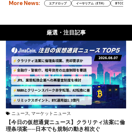
More News:
エアドロップ
イーサリアム（ETH）
BTCC
厳選・注目記事
ニュース
,
マーケットニュース
【今日の仮想通貨ニュース】クラリティ法案に倫
リ
理条項案──日本でも規制の動き相次ぐ
下