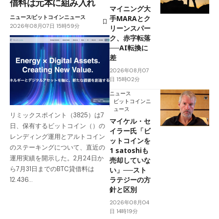
借料は元本に組み入れ
マイニング大
ニュース
ビットコインニュース
手MARAとク
2026年08月07日 15時59分
リーンスパー
ク、赤字転落
──AI転換に
差
2026年08月07
日 15時02分
ニュース
ビットコインニ
ュース
リミックスポイント（3825）は7
マイケル・セ
日、保有するビットコイン（）の
イラー氏「ビ
レンディング運用とアルトコイン
ットコインを
のステーキングについて、直近の
1 satoshiも
運用実績を開示した。2月24日か
売却していな
ら7月31日までのBTC貸借料は
い」──スト
ラテジーの方
12.436…
針と区別
2026年08月04
日 14時19分