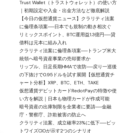
Trust Wallet（トラストウォレット）の使い方
｜初期設定や入金・出金方法など徹底解説
【今日の仮想通貨ニュース】クラリティ法案
に倫理条項案──日本でも規制の動き相次ぐ
リミックスポイント、BTC運用益1.3億円──貸
借料は元本に組み入れ
クラリティ法案に倫理条項案──トランプ米大
統領へ暗号資産事業の売却要求か
リップル、日足長期HMAで攻防──戻り一巡後
の下抜けで0.95ドルを試す展開【仮想通貨チ
ャート分析】XRP、BTC、ETH、TAKE
仮想通貨デビットカードRedotPayの特徴や使
い方を解説｜日本も物理カードが作成可能
暗号資産の出庫制限を全業者に要請──金融
庁・警察庁、詐欺被害の防止へ
クラリティ法案、成立確率23%に低下──ビッ
トワイズCIOが示す2つのシナリオ