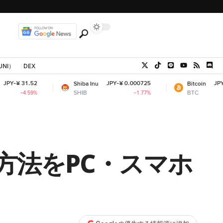
UNI）
DEX
JPY-¥ 0.000725
JPY-¥ 10,213,926.3
Shiba Inu
Bitcoin
SHIB
BTC
-1.77%
+0.44
方法をPC・スマホ