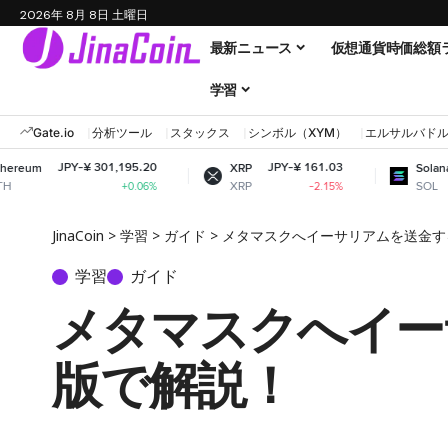
2026年 8月 8日 土曜日
最新ニュース
仮想通貨時価総額
学習
Gate.io
分析ツール
スタックス
シンボル（XYM）
エルサルバド
 301,195.20
JPY-¥ 161.03
JPY-¥ 11,603
XRP
Solana
XRP
SOL
+0.06%
-2.15%
+0
JinaCoin
>
学習
>
ガイド
>
メタマスクへイーサリアムを送金す
学習
ガイド
メタマスクへイー
版で解説！