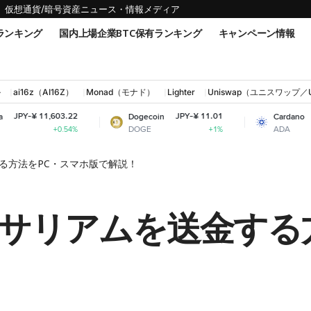
仮想通貨/暗号資産ニュース・情報メディア
ランキング
国内上場企業BTC保有ランキング
キャンペーン情報
ル
ai16z（AI16Z）
Monad（モナド）
Lighter
Uniswap（ユニスワップ／
.22
JPY-¥ 11.01
JPY-¥ 31.52
Dogecoin
Cardano
DOGE
ADA
.54%
+1%
-4.59%
る方法をPC・スマホ版で解説！
サリアムを送金する