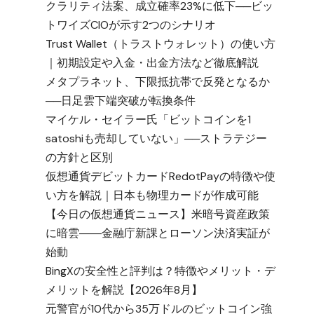
クラリティ法案、成立確率23%に低下──ビッ
トワイズCIOが示す2つのシナリオ
Trust Wallet（トラストウォレット）の使い方
｜初期設定や入金・出金方法など徹底解説
メタプラネット、下限抵抗帯で反発となるか
リ
──日足雲下端突破が転換条件
マイケル・セイラー氏「ビットコインを1
satoshiも売却していない」──ストラテジー
の方針と区別
仮想通貨デビットカードRedotPayの特徴や使
い方を解説｜日本も物理カードが作成可能
【今日の仮想通貨ニュース】米暗号資産政策
に暗雲――金融庁新課とローソン決済実証が
始動
BingXの安全性と評判は？特徴やメリット・デ
メリットを解説【2026年8月】
元警官が10代から35万ドルのビットコイン強