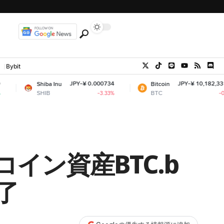
Bybit
JPY-¥ 0.000734
JPY-¥ 10,182,331.73
hiba Inu
Bitcoin
SHIB
BTC
-3.33%
-0.45%
了
イン資産BTC.b
了