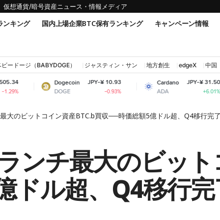
仮想通貨/暗号資産ニュース・情報メディア
ランキング
国内上場企業BTC保有ランキング
キャンペーン情報
ベビードージ（BABYDOGE）
ジャスティン・サン
地方創生
edgeX
中国
JPY-¥ 10.93
JPY-¥ 31.50
Dogecoin
Cardano
S
DOGE
ADA
-0.93%
+6.01%
最大のビットコイン資産BTC.b買収──時価総額5億ドル超、Q4移行完
ランチ最大のビットコ
億ドル超、Q4移行完