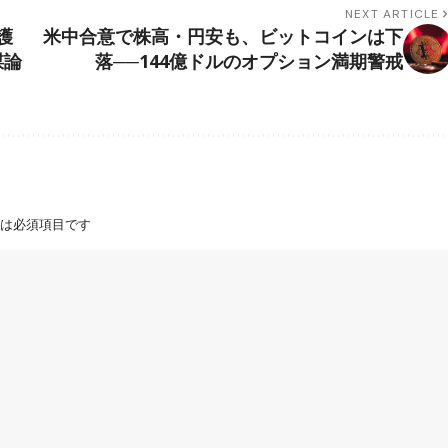
NEXT ARTICLE
護
米中合意で株高・円安も、ビットコインは下
謀論
落──144億ドルのオプション満期警戒
は必須項目です