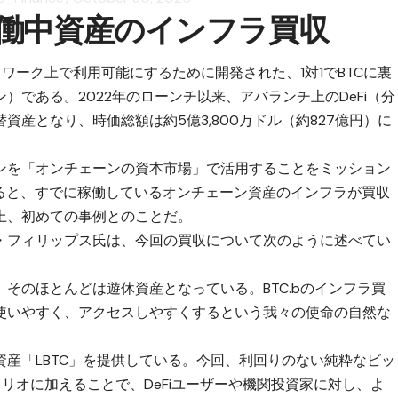
働中資産のインフラ買収
トワーク上で利用可能にするために開発された、1対1でBTCに裏
）である。2022年のローンチ以来、アバランチ上のDeFi（分
産となり、時価総額は約5億3,800万ドル（約827億円）に
ンを「オンチェーンの資本市場」で活用することをミッション
よると、すでに稼働しているオンチェーン資産のインフラが買収
上、初めての事例とのことだ。
・フィリップス氏は、今回の買収について次のように述べてい
そのほとんどは遊休資産となっている。BTC.bのインフラ買
使いやすく、アクセスしやすくするという我々の使命の自然な
産「LBTC」を提供している。今回、利回りのない純粋なビッ
ォリオに加えることで、DeFiユーザーや機関投資家に対し、よ