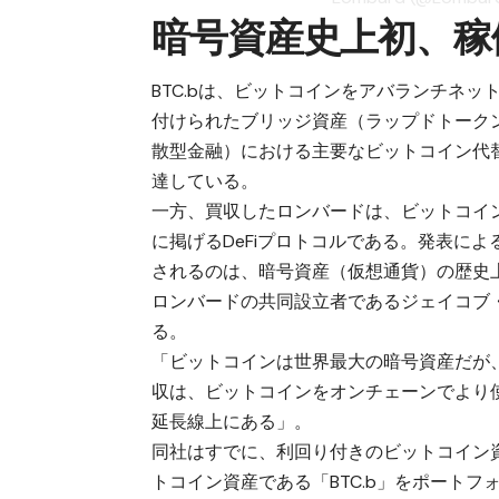
暗号資産史上初、稼
BTC.bは、ビットコインをアバランチネッ
付けられたブリッジ資産（ラップドトークン
散型金融）における主要なビットコイン代替資
達している。
一方、買収したロンバードは、ビットコイ
に掲げるDeFiプロトコルである。発表に
されるのは、暗号資産（仮想通貨）の歴史
ロンバードの共同設立者であるジェイコブ
る。
「ビットコインは世界最大の暗号資産だが、
収は、ビットコインをオンチェーンでより
延長線上にある」。
同社はすでに、利回り付きのビットコイン資
トコイン資産である「BTC.b」をポートフ