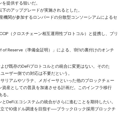
ンを提供する狙いだ。
以下のアップグレードが実施されるとした。
資産機関が参加するロンバードの分散型コンソーシアムによるセ
CCIP（クロスチェーン相互運用性プロトコル）と提携し、ブ
of Reserve（準備金証明）」による、1対1の裏付けのオンチ
および既存のDeFiプロトコルとの統合に変更はない。そのた
ル、ユーザー側での対応は不要だという。
イーサリアムやソラナ、メガイーサといった他のブロックチェー
ン資産としての普及を加速させる計画だ。このインフラ移行
ある。
とDeFiエコシステムの統合がさらに進むことを期待したい。
立で10億ドル調達を目指す──ブラックロック採用ブロックチ