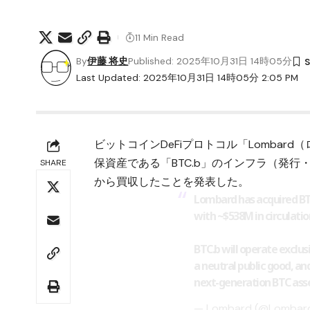
11 Min Read
By
伊藤 将史
Published: 2025年10月31日 14時05分
Last Updated: 2025年10月31日 14時05分 2:05 PM
ビットコインDeFiプロトコル「Lomba
保資産である「BTC.b」のインフラ（発
SHARE
から買収したことを発表した。
Lombard has acquired BT
with ~$538M in circulatio
BTC.b will operate exclus
a neutral public good, an
next-generation BTC ass
— Lombard (@Lombar