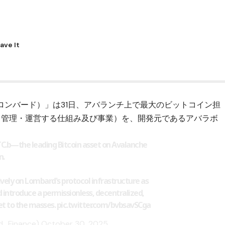
rd（ロンバード）」は31日、アバランチ上で最大のビットコイン担
行・管理・運営する仕組み及び事業）を、開発元であるアバラボ
C.b—the leading Bitcoin asset on Avalanche
n.
ively on Lombard's protocol infrastructure as
d introduce a permissionless, decentralized,
et to the masses.
pic.twitter.com/bvbsavSCga
d_Finance)
October 30, 2025