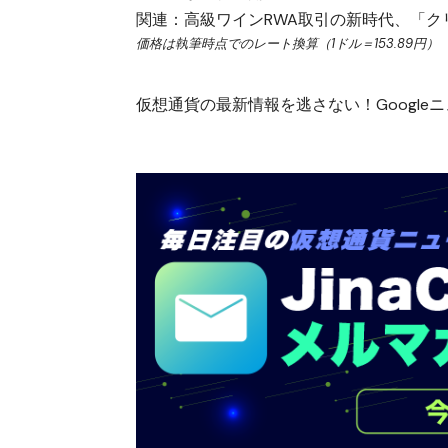
関連：
高級ワインRWA取引の新時代、「
価格は執筆時点でのレート換算（1ドル＝153.89円）
仮想通貨の最新情報を逃さない！Googleニュ