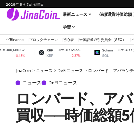
2026年 8月 7日 金曜日
最新ニュース
仮想通貨時価総額
学習
Binance
ブロックチェーン
初心者
米国証券取引委員会（SEC）
7
JPY-¥ 161.55
JPY-¥ 11,505.34
XRP
Solana
XRP
SOL
%
-2.37%
-1.29%
JinaCoin
>
ニュース
>
DeFiニュース
>
ロンバード、アバランチ
ニュース
DeFiニュース
ロンバード、アバ
買収──時価総額5