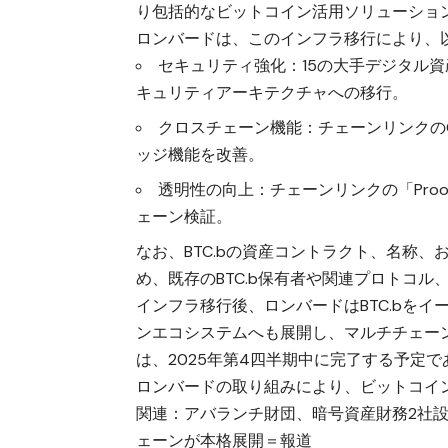
り包括的なビットコイン活用ソリューショ
ロンバードは、このインフラ移行により、
セキュリティ強化：15の大手デジタル
キュリティアーキテクチャへの移行。
クロスチェーン機能：チェーンリンクの
ッジ機能を改善。
透明性の向上：チェーンリンクの「Proof 
ェーン検証。
なお、BTC.bの資産コントラクト、名称、
め、既存のBTC.b保有者や関連プロトコ
インフラ移行後、ロンバードはBTC.bを
ンエコシステムへも展開し、マルチチェー
は、2025年第4四半期中に完了する予定で
ロンバードの取り組みにより、ビットコイン
関連：
アバランチ財団、暗号資産財務2社設
ェーンが本格展開＝報道