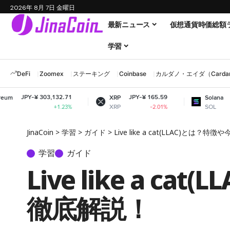
2026年 8月 7日 金曜日
最新ニュース
仮想通貨時価総額
学習
DeFi
Zoomex
ステーキング
Coinbase
カルダノ・エイダ（Cardano
,132.71
JPY-¥ 165.59
JPY-¥ 11,624.30
XRP
Solana
XRP
SOL
+1.23%
-2.01%
-0.98%
JinaCoin
>
学習
>
ガイド
>
Live like a cat(LLAC)と
学習
ガイド
Live like a
徹底解説！