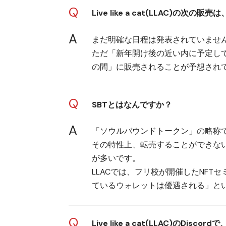
Q
Live like a cat(LLAC)の次の
A
まだ明確な日程は発表されていませ
ただ「新年開け後の近い内に予定して
の間」に販売されることが予想され
Q
SBTとはなんですか？
A
「ソウルバウンドトークン」の略称で
その特性上、転売することができな
が多いです。
LLACでは、フリ校が開催したNFT
ているウォレットは優遇される」と
Q
Live like a cat(LLAC)