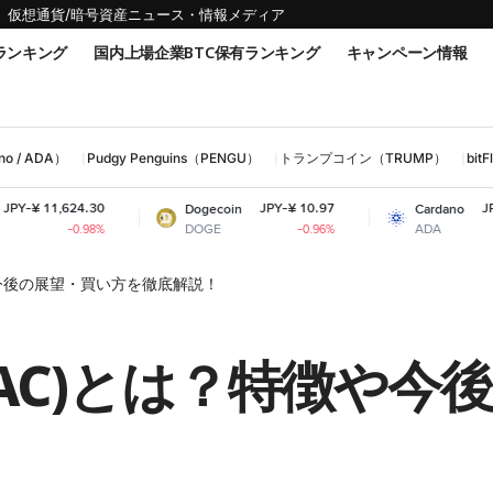
仮想通貨/暗号資産ニュース・情報メディア
ランキング
国内上場企業BTC保有ランキング
キャンペーン情報
 / ADA）
Pudgy Penguins（PENGU）
トランプコイン（TRUMP）
bi
JPY-¥ 10.97
JPY-¥ 32.62
Dogecoin
Cardano
DOGE
ADA
-0.96%
+7.99%
は？特徴や今後の展望・買い方を徹底解説！
 cat(LLAC)とは？特