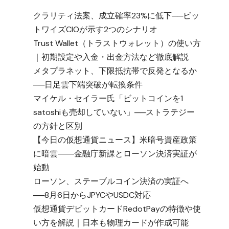
クラリティ法案、成立確率23%に低下──ビッ
トワイズCIOが示す2つのシナリオ
Trust Wallet（トラストウォレット）の使い方
｜初期設定や入金・出金方法など徹底解説
メタプラネット、下限抵抗帯で反発となるか
──日足雲下端突破が転換条件
マイケル・セイラー氏「ビットコインを1
satoshiも売却していない」──ストラテジー
の方針と区別
【今日の仮想通貨ニュース】米暗号資産政策
に暗雲――金融庁新課とローソン決済実証が
始動
ローソン、ステーブルコイン決済の実証へ
──8月6日からJPYCやUSDC対応
仮想通貨デビットカードRedotPayの特徴や使
い方を解説｜日本も物理カードが作成可能