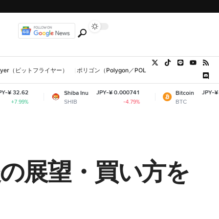
tFlyer（ビットフライヤー）
ポリゴン（Polygon／POL、MATIC）
ウォレット
JPY-¥ 0.000741
JPY-¥ 10,241,434.62
Shiba Inu
Bitcoin
SHIB
BTC
-4.79%
+0.21%
徴や今後の展望・買い方を