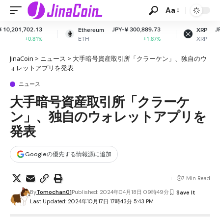
Aa
JPY-¥ 300,889.73
JPY-¥ 164.85
Ethereum
XRP
ETH
XRP
+1.87%
-1.89%
JinaCoin
>
ニュース
>
大手暗号資産取引所「クラーケン」、独自のウ
ォレットアプリを発表
ニュース
大手暗号資産取引所「クラーケ
ン」、独自のウォレットアプリを
発表
Googleの優先する情報源に追加
7 Min Read
By
Tomochan01
Published: 2024年04月18日 09時49分
Last Updated: 2024年10月17日 17時43分 5:43 PM