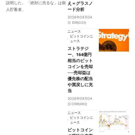
え＝グラスノ
説明した。 「絶対に売るな」は個
ード分析
人貯蓄者…
2026年08月04
日 10時02分
ニュース
ビットコインニ
ュース
ストラテジ
ー、164億円
相当のビット
コインを売却
──売却益は
優先株の配当
や買戻しに充
当
2026年08月04
日 09時49分
ニュース
ビットコインニ
ュース
ビットコイン