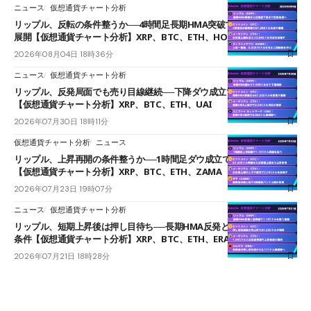
ニュース
仮想通貨チャート分析
リップル、反転の条件整うか──4時間足長期HMA突破で雲下端を目指す
展開【仮想通貨チャート分析】XRP、BTC、ETH、HOME
2026年08月04日 18時36分
ニュース
仮想通貨チャート分析
リップル、反発局面でも売り目線継続──下降ダウ成立で下値追う展開
【仮想通貨チャート分析】XRP、BTC、ETH、UAI
2026年07月30日 18時11分
仮想通貨チャート分析
ニュース
リップル、上昇再開の条件整うか──1時間足ダウ成立で1.185ドルを狙う
【仮想通貨チャート分析】XRP、BTC、ETH、ZAMA
2026年07月23日 19時07分
ニュース
仮想通貨チャート分析
リップル、短期上昇後は押し目待ち──長期HMA反発と雲上抜けが買い
条件【仮想通貨チャート分析】XRP、BTC、ETH、ERA
2026年07月21日 18時28分