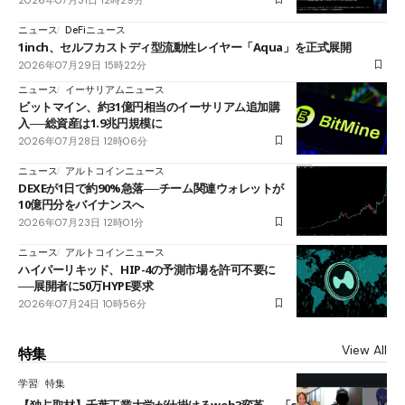
ニュース
DeFiニュース
1inch、セルフカストディ型流動性レイヤー「Aqua」を正式展開
2026年07月29日 15時22分
ニュース
イーサリアムニュース
ビットマイン、約31億円相当のイーサリアム追加購
入──総資産は1.9兆円規模に
2026年07月28日 12時06分
ニュース
アルトコインニュース
DEXEが1日で約90%急落──チーム関連ウォレットが
10億円分をバイナンスへ
2026年07月23日 12時01分
ニュース
アルトコインニュース
ハイパーリキッド、HIP-4の予測市場を許可不要に
──展開者に50万HYPE要求
2026年07月24日 10時56分
View All
特集
学習
特集
【独占取材】千葉工業大学が仕掛けるweb3変革──「cJPY」とAIの融合