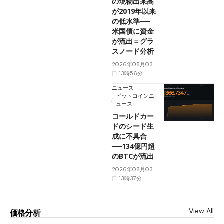
の現物出来高
が2019年以来
の低水準──
米国債に資金
が流出＝グラ
スノード分析
2026年08月03
日 13時56分
ニュース
ビットコインニ
ュース
コールドカー
ドのシード生
成に不具合
──134億円超
のBTCが流出
2026年08月03
日 13時37分
View All
価格分析