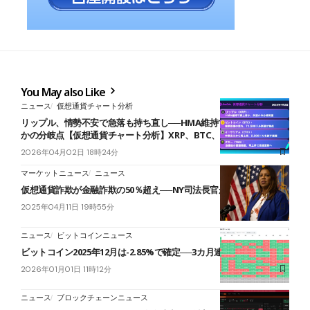
You May also Like
ニュース
仮想通貨チャート分析
リップル、情勢不安で急落も持ち直し──HMA維持で再上昇か、失速
かの分岐点【仮想通貨チャート分析】XRP、BTC、ETH、TAG
2026年04月02日 18時24分
マーケットニュース
ニュース
仮想通貨詐欺が金融詐欺の50％超え──NY司法長官が緊急提言
2025年04月11日 19時55分
ニュース
ビットコインニュース
ビットコイン2025年12月は-2.85%で確定──3カ月連続マイナス
2026年01月01日 11時12分
ニュース
ブロックチェーンニュース