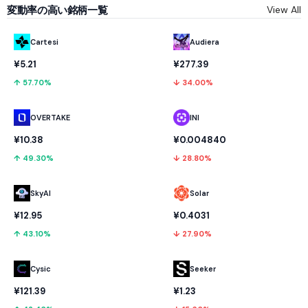
変動率の高い銘柄一覧
View All
Cartesi
Audiera
¥5.21
¥277.39
↑ 57.70%
↓ 34.00%
OVERTAKE
INI
¥10.38
¥0.004840
↑ 49.30%
↓ 28.80%
SkyAI
Solar
¥12.95
¥0.4031
↑ 43.10%
↓ 27.90%
Cysic
Seeker
¥121.39
¥1.23