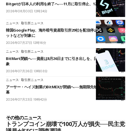
Bitgetが日本人の利用を終了へ──11月に取引停止、12月末に強制決済
2026年08月03日 12時24分
ニュース
取引所ニュース
韓国Google Play、海外暗号資産取引所29社を配信停止──OKXやバイビ
ットなどが対象に
2026年07月27日 12時16分
ニュース
取引所ニュース
BitMart閉鎖へ──資産は8月26日までに引き出しを、日本人利用者も対
象
2026年07月26日 13時03分
ニュース
取引所ニュース
アーサー・ヘイズ創業のBitMEXが閉鎖へ──無期限先物を生んだ11年に
幕
2026年07月23日 19時42分
その他のニュース
トランプコイン崩壊で100万人が損失──民主党
議員がSECに調査要請