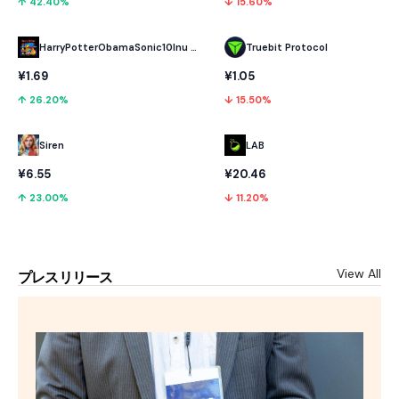
↑ 42.40%
↓ 15.60%
HarryPotterObamaSonic10Inu (ETH)
Truebit Protocol
¥1.69
¥1.05
↑ 26.20%
↓ 15.50%
LAB
Siren
¥20.46
¥6.55
↓ 11.20%
↑ 23.00%
View All
プレスリリース