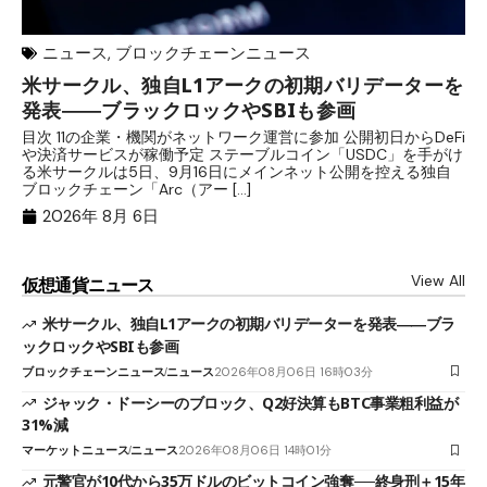
ニュース
,
ブロックチェーンニュース
米サークル、独自L1アークの初期バリデーターを
ジ
発表――ブラックロックやSBIも参画
B
目次 11の企業・機関がネットワーク運営に参加 公開初日からDeFi
目
や決済サービスが稼働予定 ステーブルコイン「USDC」を手がけ
だ
る米サークルは5日、9月16日にメインネット公開を控える独自
大
ブロックチェーン「Arc（アー […]
半
2026年 8月 6日
View All
仮想通貨ニュース
米サークル、独自L1アークの初期バリデーターを発表――ブラ
ックロックやSBIも参画
ブロックチェーンニュース
ニュース
2026年08月06日 16時03分
ジャック・ドーシーのブロック、Q2好決算もBTC事業粗利益が
31%減
マーケットニュース
ニュース
2026年08月06日 14時01分
元警官が10代から35万ドルのビットコイン強奪──終身刑＋15年