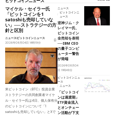
ビットコインニュース
マイケル・セイラー氏
ニュース
ビットコインニ
「ビットコインを1
ュース
satoshiも売却していな
逆神ジム・ク
い」──ストラテジーの方
レイマー氏、
針と区別
ビットコイン
全売却を表明
ニュース
ビットコインニュース
2026年08月04日 14時19分
──IBM CEO
の量子コンピ
ューター警告
が発端
2026年08月04
日 11時49分
ビットコインニュ
ース
ニュース
米ビットコイン（BTC）投資企業
「ビットコイ
ストラテジーの共同創業者マイケ
ンは過渡期」
ル・セイラー氏は4日、個人保有分
ETF資金流入
のビットコインについて「1
とオンチェー
satoshiも売却していない」とXで
ン活動が下支