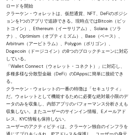
ロードを開始
クラーケン・ウォレットは、仮想通貨、NFT、DeFiのポジシ
ョンを1つのアプリで追跡できる。現時点ではBitcoin（ビッ
トコイン）、Ethereum（イーサリアム）、Solana（ソラ
ナ）、Optimism（オプティミズム）、Base（ベース）、
Arbitrum（アービトラム）、Polygon（ポリゴン）、
Dogecoin（ドージコイン）の8つのブロックチェーンに対応
している。
「Wallet Connect（ウォレット・コネクト）」に対応し、
多種多様な分散型金融（DeFi）のDAppsに簡単に接続でき
る。
クラーケン・ウォレットの一番の特徴は「セキュリティ」
だ。ウォレットとして機能するために必要な絶対最小限のデ
ータのみを収集し、内部アプリのパフォーマンス分析さえも
収集しない。またユーザーのサインイン情報、Eメールアド
レス、KYC情報も保持しない。
ユーザーのアクティビティは、クラーケン独自のインフラを
通じてプロキシされ、IPアドレスを保護し、ユーザーの身元