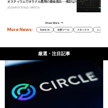
オスティウムでオラクル悪用の資金流出──推計は19.2億〜38.5億円
2026年07月16日 13時17分
Show More
More News:
Gate.io
分析ツール
スタックス
シンボル（
厳選・注目記事