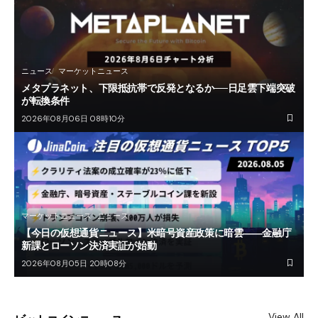
ニュース
マーケットニュース
メタプラネット、下限抵抗帯で反発となるか──日足雲下端突破
が転換条件
2026年08月06日 08時10分
マーケットニュース
ニュース
【今日の仮想通貨ニュース】米暗号資産政策に暗雲――金融庁
新課とローソン決済実証が始動
2026年08月05日 20時08分
View All