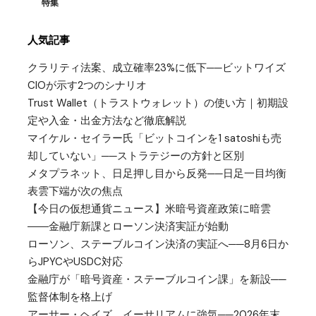
特集
人気記事
クラリティ法案、成立確率23%に低下──ビットワイズ
CIOが示す2つのシナリオ
Trust Wallet（トラストウォレット）の使い方｜初期設
定や入金・出金方法など徹底解説
マイケル・セイラー氏「ビットコインを1 satoshiも売
却していない」──ストラテジーの方針と区別
メタプラネット、日足押し目から反発──日足一目均衡
表雲下端が次の焦点
【今日の仮想通貨ニュース】米暗号資産政策に暗雲
――金融庁新課とローソン決済実証が始動
ローソン、ステーブルコイン決済の実証へ──8月6日か
らJPYCやUSDC対応
金融庁が「暗号資産・ステーブルコイン課」を新設──
監督体制を格上げ
アーサー・ヘイズ、イーサリアムに強気──2026年末