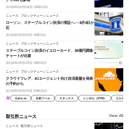
2026年08月06日 16時03分
ニュース
ブロックチェーンニュース
ローソン、ステーブルコイン決済の実証へ──8月6日からJPYCやUSDC対
応
2026年08月05日 15時12分
ニュース
ブロックチェーンニュース
ステーブルコイン決済のイエローカード、63億円調達──ソニーやスタン
チャートが出資
2026年08月05日 11時59分
ニュース
ブロックチェーンニュース
クラウドフレア、AIエージェント向け決済基盤を発表──まずハンドル名
の予約から
2026年08月05日 10時28分
#
Gate.io
分析ツール
スタックス
シンボル（XYM）
エルサル
View All
取引所ニュース
ニュース
取引所ニュース