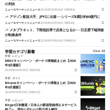
の判決
ニュース
マーケットニュース
2026年08月06日 12時45分
アマゾン配送大手、JPYCに出資──シリーズB累計約60億円に
ニュース
マーケットニュース
2026年08月06日 11時04分
メタプラネット、下限抵抗帯で反発となるか──日足雲下端突破
が転換条件
ニュース
マーケットニュース
2026年08月06日 08時10分
View All
学習カテゴリ新着
学習
レビュー
MEXCキャンペーン・ボーナス情報総まとめ【2026
年8月最新】
2026年08月06日 12時29分
学習
ガイド
Bitunixキャンペーン・ボーナス情報まとめ【2026
年8月最新】
2026年08月06日 10時22分
学習
レビュー
Bitget日本撤退！日本人の新規登録停止＆サービス
終了へ 理由と代わりの取引所も解説