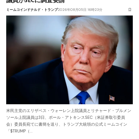
ミームコイン
ドナルド・トランプ
2026年08月05日 16時23分
米民主党のエリザベス・ウォーレン上院議員とリチャード・ブルメン
ソール上院議員は3日、ポール・アトキンスSEC（米証券取引委員
会）委員長宛てに書簡を送り、トランプ大統領の公式ミームコイン
「$TRUMP（…