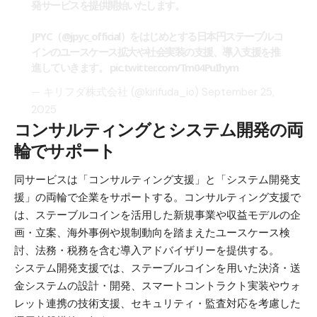
発サービスを提供開始いたします。
JPYC（
@jpyc_official
）をはじめとする日本円ステーブルコ
インのユースケース拡大や社会実装の支援、導入支援を推
進していきます。
pic.twitter.com/Tm04PuIhym
— キリフダ株式会社 (@kirifuda_io)
September 25,
2025
コンサルティングとシステム開発の両
輪でサポート
同サービスは「コンサルティング支援」と「システム開発支
援」の両輪で企業をサポートする。コンサルティング支援で
は、ステーブルコインを活用した新規事業や収益モデルの企
画・立案、海外事例や規制動向を踏まえたユースケース検
討、法務・税務を含む導入アドバイザリーを提供する。
システム開発支援では、ステーブルコインを用いた決済・送
金システムの設計・開発、スマートコントラクト実装やウォ
レット連携の技術支援、セキュリティ・監査対応を考慮した