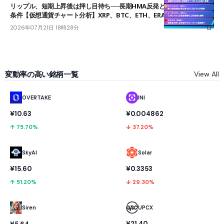
リップル、短期上昇後は押し目待ち──長期HMA反発と雲上抜けが買い
条件【仮想通貨チャート分析】XRP、BTC、ETH、ERA
2026年07月21日 18時28分
変動率の高い銘柄一覧
View All
OVERTAKE
INI
¥10.63
¥0.004862
↑ 75.70%
↓ 37.20%
SkyAI
Solar
¥15.60
¥0.3353
↑ 51.20%
↓ 29.30%
UPCX
Siren
¥21.40