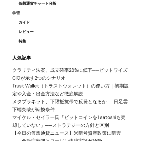
仮想通貨チャート分析
学習
ガイド
レビュー
特集
人気記事
クラリティ法案、成立確率23%に低下──ビットワイズ
CIOが示す2つのシナリオ
Trust Wallet（トラストウォレット）の使い方｜初期設
定や入金・出金方法など徹底解説
メタプラネット、下限抵抗帯で反発となるか──日足雲
下端突破が転換条件
マイケル・セイラー氏「ビットコインを1 satoshiも売
却していない」──ストラテジーの方針と区別
【今日の仮想通貨ニュース】米暗号資産政策に暗雲
――金融庁新課とローソン決済実証が始動