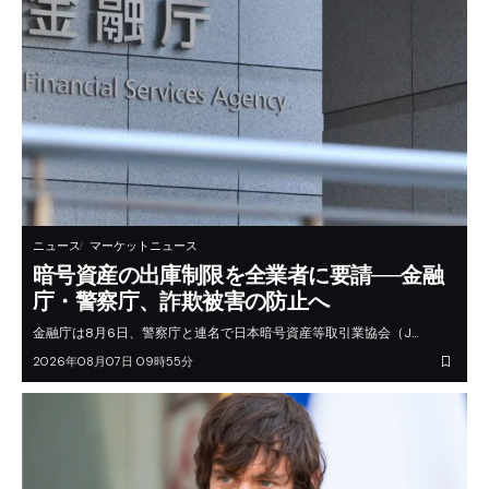
ニュース
マーケットニュース
暗号資産の出庫制限を全業者に要請──金融
庁・警察庁、詐欺被害の防止へ
金融庁は8月6日、警察庁と連名で日本暗号資産等取引業協会（J…
2026年08月07日 09時55分