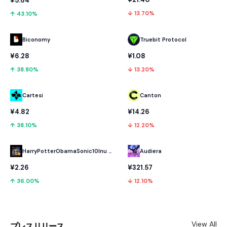
¥5.64
↓ 13.70%
↑ 43.10%
Biconomy
Truebit Protocol
¥6.28
¥1.08
↑ 38.80%
↓ 13.20%
Cartesi
Canton
¥4.82
¥14.26
↑ 38.10%
↓ 12.20%
HarryPotterObamaSonic10Inu (ETH)
Audiera
¥2.26
¥321.57
↑ 36.00%
↓ 12.10%
View All
プレスリリース