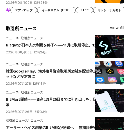
2026年08月05日 10時28分
#
エアドロップ
イーサリアム（ETH）
BTCC
サトシ・ナカモト
View All
取引所ニュース
ニュース
取引所ニュース
Bitgetが日本人の利用を終了へ──11月に取引停止、12月末に強制決済
2026年08月03日 12時24分
ニュース
取引所ニュース
韓国Google Play、海外暗号資産取引所29社を配信停止──OKXやバイビ
ットなどが対象に
2026年07月27日 12時16分
ニュース
取引所ニュース
BitMart閉鎖へ──資産は8月26日までに引き出しを、日本人利用者も対
象
2026年07月26日 13時03分
取引所ニュース
ニュース
アーサー・ヘイズ創業のBitMEXが閉鎖へ──無期限先物を生んだ11年に