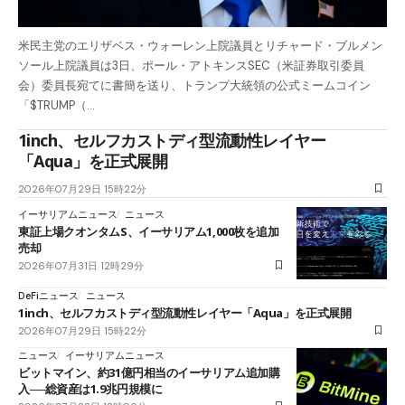
米民主党のエリザベス・ウォーレン上院議員とリチャード・ブルメン
ソール上院議員は3日、ポール・アトキンスSEC（米証券取引委員
会）委員長宛てに書簡を送り、トランプ大統領の公式ミームコイン
「$TRUMP（…
1inch、セルフカストディ型流動性レイヤー
「Aqua」を正式展開
2026年07月29日 15時22分
イーサリアムニュース
ニュース
東証上場クオンタムS、イーサリアム1,000枚を追加
売却
2026年07月31日 12時29分
DeFiニュース
ニュース
1inch、セルフカストディ型流動性レイヤー「Aqua」を正式展開
2026年07月29日 15時22分
ニュース
イーサリアムニュース
ビットマイン、約31億円相当のイーサリアム追加購
入──総資産は1.9兆円規模に