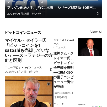
マーケットニュース
ニュース
アマゾン配送大手、JPYCに出資──シリーズB累計約60億円に
2026年08月06日 11時04分
View All
ビットコインニュース
マイケル・セイラー氏
ビットコインニュ
ース
「ビットコインを1
ニュース
satoshiも売却していな
逆神ジム・ク
い」──ストラテジーの方
レイマー氏、
針と区別
ビットコイン
全売却を表明
ニュース
ビットコインニュース
2026年08月04日 14時19分
──IBM CEO
の量子コンピ
ューター警告
が発端
2026年08月04
日 11時49分
ニュース