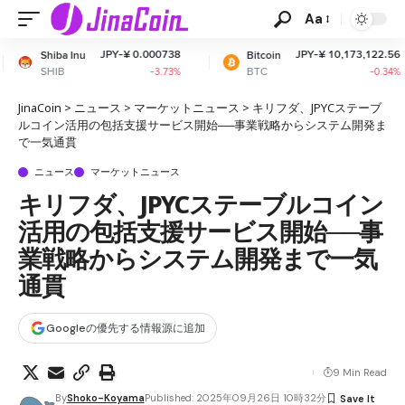
Aa
JPY-¥ 0.000738
JPY-¥ 10,173,122.56
Bitcoin
Ethere
BTC
ETH
-3.73%
-0.34%
JinaCoin
>
ニュース
>
マーケットニュース
>
キリフダ、JPYCステーブ
ルコイン活用の包括支援サービス開始──事業戦略からシステム開発ま
で一気通貫
ニュース
マーケットニュース
キリフダ、JPYCステーブルコイン
活用の包括支援サービス開始──事
業戦略からシステム開発まで一気
通貫
Googleの優先する情報源に追加
9 Min Read
By
Shoko-Koyama
Published: 2025年09月26日 10時32分