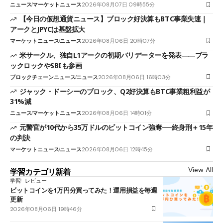
ニュース
マーケットニュース
2026年08月07日 09時55分
【今日の仮想通貨ニュース】ブロック好決算もBTC事業失速｜
アークとJPYCは基盤拡大
マーケットニュース
ニュース
2026年08月06日 20時07分
米サークル、独自L1アークの初期バリデーターを発表――ブラ
ックロックやSBIも参画
ブロックチェーンニュース
ニュース
2026年08月06日 16時03分
ジャック・ドーシーのブロック、Q2好決算もBTC事業粗利益が
31%減
ニュース
マーケットニュース
2026年08月06日 14時01分
元警官が10代から35万ドルのビットコイン強奪──終身刑＋15年
の判決
マーケットニュース
ニュース
2026年08月06日 12時45分
View All
学習カテゴリ新着
学習
レビュー
ビットコインを1万円分買ってみた！運用損益を毎週
更新
2026年08月06日 19時46分