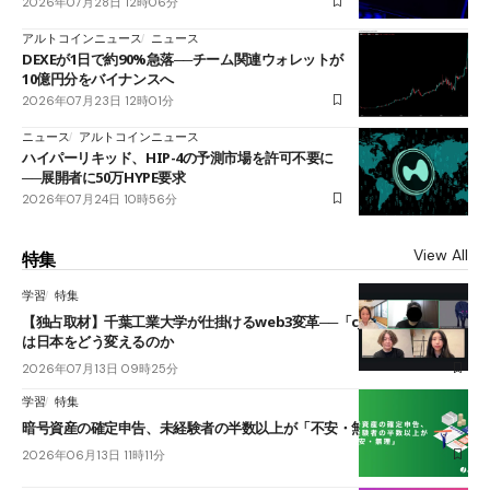
2026年07月28日 12時06分
アルトコインニュース
ニュース
DEXEが1日で約90%急落──チーム関連ウォレットが
10億円分をバイナンスへ
2026年07月23日 12時01分
ニュース
アルトコインニュース
ハイパーリキッド、HIP-4の予測市場を許可不要に
──展開者に50万HYPE要求
2026年07月24日 10時56分
View All
特集
学習
特集
【独占取材】千葉工業大学が仕掛けるweb3変革──「cJPY」とAIの融合
は日本をどう変えるのか
2026年07月13日 09時25分
学習
特集
暗号資産の確定申告、未経験者の半数以上が「不安・無理」
2026年06月13日 11時11分