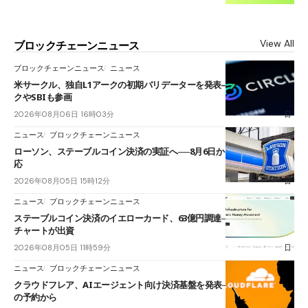
View All
ブロックチェーンニュース
ブロックチェーンニュース
ニュース
米サークル、独自L1アークの初期バリデーターを発表――ブラックロッ
クやSBIも参画
2026年08月06日 16時03分
ニュース
ブロックチェーンニュース
ローソン、ステーブルコイン決済の実証へ──8月6日からJPYCやUSDC対
応
2026年08月05日 15時12分
ニュース
ブロックチェーンニュース
ステーブルコイン決済のイエローカード、63億円調達──ソニーやスタン
チャートが出資
2026年08月05日 11時59分
ニュース
ブロックチェーンニュース
クラウドフレア、AIエージェント向け決済基盤を発表──まずハンドル名
の予約から