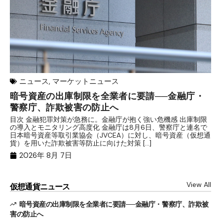
ニュース
,
マーケットニュース
暗号資産の出庫制限を全業者に要請──金融庁・
【
警察庁、詐欺被害の防止へ
B
目次 金融犯罪対策が急務に。金融庁が抱く強い危機感 出庫制限
目
の導入とモニタリング高度化 金融庁は8月6日、警察庁と連名で
業
日本暗号資産等取引業協会（JVCEA）に対し、暗号資産（仮想通
発
貨）を用いた詐欺被害等防止に向けた対策 […]
―
2026年 8月 7日
View All
仮想通貨ニュース
暗号資産の出庫制限を全業者に要請──金融庁・警察庁、詐欺被
害の防止へ