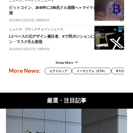
ニュース
マーケットニュース
ビットコイン、2045年に280兆ドル規模へ＝マイケル・セイラー氏予
測
2024年12月05日 19時55分
ニュース
ブロックチェーンニュース
L2 ベースの元デザイン責任者、Xで同ポジションに就任──イーロ
ン・マスク氏も歓迎
2026年03月27日 13時18分
Show More
More News:
エアドロップ
イーサリアム（ETH）
BTCC
厳選・注目記事