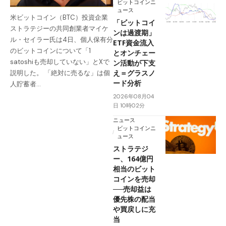
ビットコインニ
ュース
米ビットコイン（BTC）投資企業
「ビットコイ
ストラテジーの共同創業者マイケ
ンは過渡期」
ル・セイラー氏は4日、個人保有分
ETF資金流入
のビットコインについて「1
とオンチェー
satoshiも売却していない」とXで
ン活動が下支
え＝グラスノ
説明した。 「絶対に売るな」は個
ード分析
人貯蓄者…
2026年08月04
日 10時02分
ニュース
ビットコインニ
ュース
ストラテジ
ー、164億円
相当のビット
コインを売却
──売却益は
優先株の配当
や買戻しに充
当