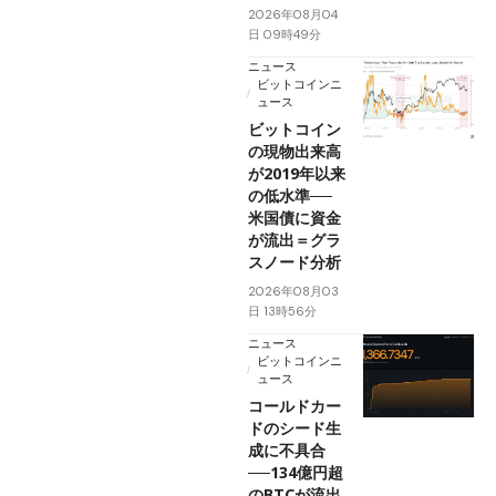
2026年08月04
日 09時49分
ニュース
ビットコインニ
ュース
ビットコイン
の現物出来高
が2019年以来
の低水準──
米国債に資金
が流出＝グラ
スノード分析
2026年08月03
日 13時56分
ニュース
ビットコインニ
ュース
コールドカー
ドのシード生
成に不具合
──134億円超
のBTCが流出