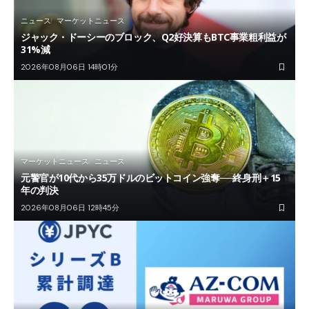
ニュース
マーケットニュース
ジャック・ドーシーのブロック、Q2好決算もBTC事業粗利益が
31%減
2026年08月06日 14時01分
マーケットニュース
ニュース
元警官が10代から35万ドルのビットコイン強奪──終身刑＋15
年の判決
2026年08月06日 12時45分