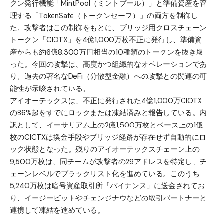
クン発行機能「MintPool（ミントプール）」と準備資産を管
理する「TokenSafe（トークンセーフ）」の両方を制御し
た。攻撃者はこの制御をもとに、ブリッジ用クロスチェーン
トークン「CIOTX」を4億1,000万枚不正に発行し、準備資
産からも約6億8,300万円相当の10種類のトークンを抜き取
った。今回の攻撃は、高度かつ組織的なオペレーションであ
り、過去の著名なDeFi（分散型金融）への攻撃との関連の可
能性が示唆されている。
アイオーテックスは、不正に発行された4億1,000万CIOTX
の86%超をすでにロックまたは凍結済みと報告している。内
訳として、イーサリアム上の2億1,500万枚とベース上の1億
枚のCIOTXは換金手段やブリッジ経路が存在せず自動的にロ
ック状態となった。残りのアイオーテックスチェーン上の
9,500万枚は、同チームが攻撃者の29アドレスを特定し、チ
ェーンレベルでブラックリスト化を進めている。このうち
5,240万枚は暗号資産取引所「バイナンス」に送金されてお
り、イージービットやチェンジナウなどの取引パートナーと
連携して凍結を進めている。