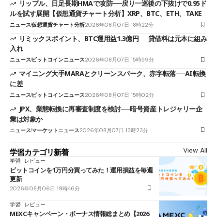
リップル、日足長期HMAで攻防──戻り一巡後の下抜けで0.95ド
ルを試す展開【仮想通貨チャート分析】XRP、BTC、ETH、TAKE
ニュース
仮想通貨チャート分析
2026年08月07日 18時22分
リミックスポイント、BTC運用益1.3億円──貸借料は元本に組み
入れ
ニュース
ビットコインニュース
2026年08月07日 15時59分
マイニング大手MARAとクリーンスパーク、赤字転落──AI転換
に差
ニュース
ビットコインニュース
2026年08月07日 15時02分
JPX、業態転換に再審査制度を検討──暗号資産トレジャリー企
業は対象か
ニュース
マーケットニュース
2026年08月07日 13時23分
View All
学習カテゴリ新着
学習
レビュー
ビットコインを1万円分買ってみた！運用損益を毎週
更新
2026年08月06日 19時46分
学習
レビュー
MEXCキャンペーン・ボーナス情報総まとめ【2026