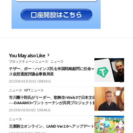
You May also Like
ブロックチェーンニュース
ニュース
テザー、ボー・ハインズ氏を米国戦略顧問に任命＝元ホワイトハウ
ス仮想通貨評議会事務局長
2025年08月20日 13時58分
ニュース
NFTニュース
市川團十郎氏がリーダー、歌舞伎×Web3で日本文化を世界へ
──DAAAMO×ワントゥーテンが共同プロジェクト始動
2025年08月04日 12時46分
ニュース
元素騎士オンライン、LAND Ver2.0へアップデート