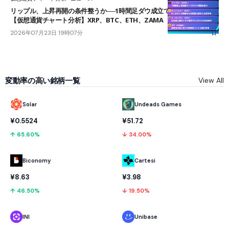
リップル、上昇再開の条件整うか──1時間足ダウ成立で1.185ドルを狙う
【仮想通貨チャート分析】XRP、BTC、ETH、ZAMA
2026年07月23日 19時07分
変動率の高い銘柄一覧
View All
Solar
Undeads Games
¥0.5524
¥51.72
↑ 65.60%
↓ 34.00%
Biconomy
Cartesi
¥8.63
¥3.98
↑ 46.50%
↓ 19.50%
INI
Unibase