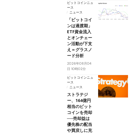
ビットコインニュ
ース
ニュース
「ビットコイ
ンは過渡期」
ETF資金流入
とオンチェー
ン活動が下支
え＝グラスノ
ード分析
2026年08月04
日 10時02分
ビットコインニュ
ース
ニュース
ストラテジ
ー、164億円
相当のビット
コインを売却
──売却益は
優先株の配当
や買戻しに充