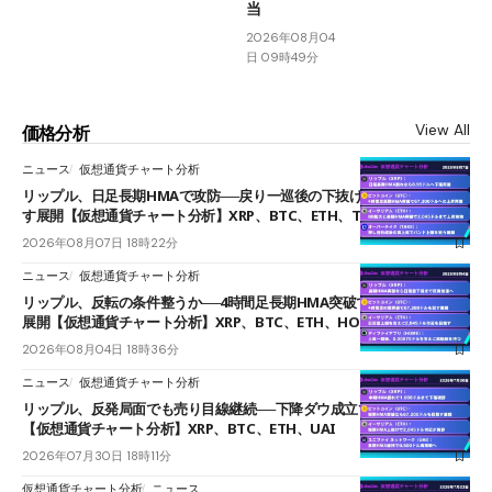
当
2026年08月04
日 09時49分
View All
価格分析
ニュース
仮想通貨チャート分析
リップル、日足長期HMAで攻防──戻り一巡後の下抜けで0.95ドルを試
す展開【仮想通貨チャート分析】XRP、BTC、ETH、TAKE
2026年08月07日 18時22分
ニュース
仮想通貨チャート分析
リップル、反転の条件整うか──4時間足長期HMA突破で雲下端を目指す
展開【仮想通貨チャート分析】XRP、BTC、ETH、HOME
2026年08月04日 18時36分
ニュース
仮想通貨チャート分析
リップル、反発局面でも売り目線継続──下降ダウ成立で下値追う展開
【仮想通貨チャート分析】XRP、BTC、ETH、UAI
2026年07月30日 18時11分
仮想通貨チャート分析
ニュース