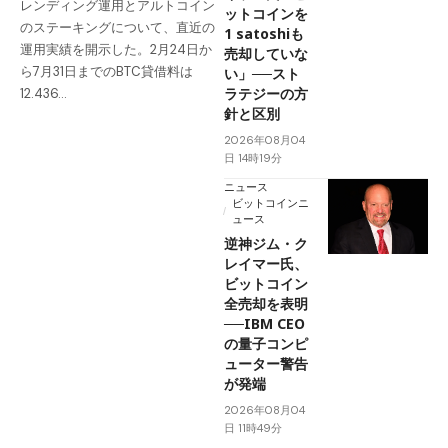
レンディング運用とアルトコイン
ットコインを
のステーキングについて、直近の
1 satoshiも
運用実績を開示した。2月24日か
売却していな
ら7月31日までのBTC貸借料は
い」──スト
ラテジーの方
12.436…
針と区別
2026年08月04
日 14時19分
ニュース
ビットコインニ
ュース
逆神ジム・ク
レイマー氏、
ビットコイン
全売却を表明
──IBM CEO
の量子コンピ
ューター警告
が発端
2026年08月04
日 11時49分