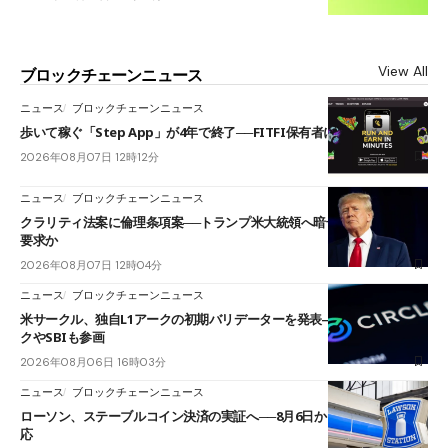
View All
ブロックチェーンニュース
ニュース
ブロックチェーンニュース
歩いて稼ぐ「Step App」が4年で終了──FITFI保有者に対応呼びかけ
2026年08月07日 12時12分
ニュース
ブロックチェーンニュース
クラリティ法案に倫理条項案──トランプ米大統領へ暗号資産事業の売却
要求か
2026年08月07日 12時04分
ニュース
ブロックチェーンニュース
米サークル、独自L1アークの初期バリデーターを発表――ブラックロッ
クやSBIも参画
2026年08月06日 16時03分
ニュース
ブロックチェーンニュース
ローソン、ステーブルコイン決済の実証へ──8月6日からJPYCやUSDC対
応