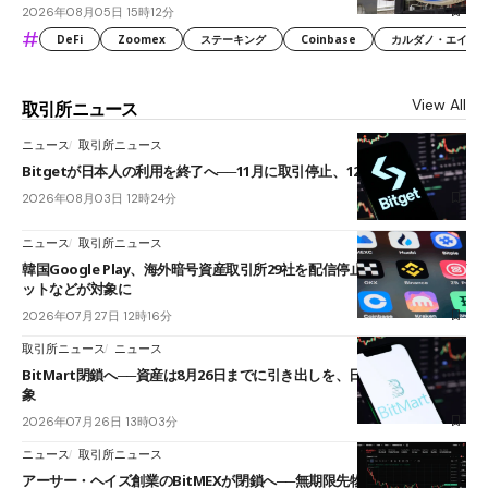
2026年08月05日 15時12分
#
DeFi
Zoomex
ステーキング
Coinbase
カルダノ・エイダ（Ca
View All
取引所ニュース
ニュース
取引所ニュース
Bitgetが日本人の利用を終了へ──11月に取引停止、12月末に強制決済
2026年08月03日 12時24分
ニュース
取引所ニュース
韓国Google Play、海外暗号資産取引所29社を配信停止──OKXやバイビ
ットなどが対象に
2026年07月27日 12時16分
取引所ニュース
ニュース
BitMart閉鎖へ──資産は8月26日までに引き出しを、日本人利用者も対
象
2026年07月26日 13時03分
ニュース
取引所ニュース
アーサー・ヘイズ創業のBitMEXが閉鎖へ──無期限先物を生んだ11年に