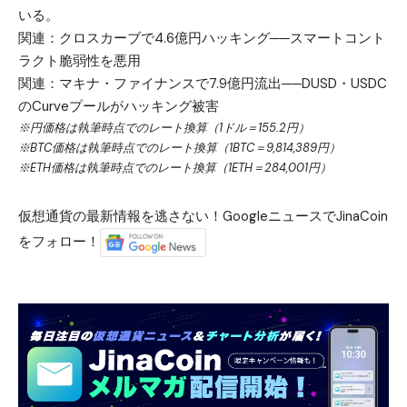
いる。
関連：
クロスカーブで4.6億円ハッキング──スマートコント
ラクト脆弱性を悪用
関連：
マキナ・ファイナンスで7.9億円流出──DUSD・USDC
のCurveプールがハッキング被害
※円価格は執筆時点でのレート換算（1ドル＝155.2円）
※BTC価格は執筆時点でのレート換算（1BTC＝9,814,389円）
※ETH価格は執筆時点でのレート換算（1ETH＝284,001円）
仮想通貨の最新情報を逃さない！GoogleニュースでJinaCoin
をフォロー！