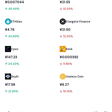
¥0.007044
¥21.55
↑ 45.40%
↓ 13.20%
ETHGas
Stargate Finance
¥4.76
¥21.50
↑ 33.90%
↓ 12.20%
Cysic
Bonk
¥147.23
¥0.000392
↑ 24.20%
↓ 11.80%
SkyAI
Useless Coin
¥17.59
¥6.27
↑ 21.30%
↓ 10.10%