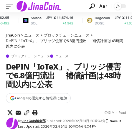
Aa
JPY-¥ 11,674.16
JPY-¥ 11.04
Solana
Dogecoin
Ca
SOL
DOGE
AD
+1.94%
+1.03%
JinaCoin
>
ニュース
>
ブロックチェーンニュース
>
DePIN「IoTeX」、ブリッジ侵害で6.8億円流出──補償計画は48時間
以内に公表
ブロックチェーンニュース
ニュース
DePIN「IoTeX」、ブリッジ侵害
で6.8億円流出──補償計画は48時
間以内に公表
Googleの優先する情報源に追加
13 Min Read
By
JinaCoin編集部
Published: 2026年02月24日 20時03分
Last Updated: 2026年02月24日 20時04分 8:04 PM