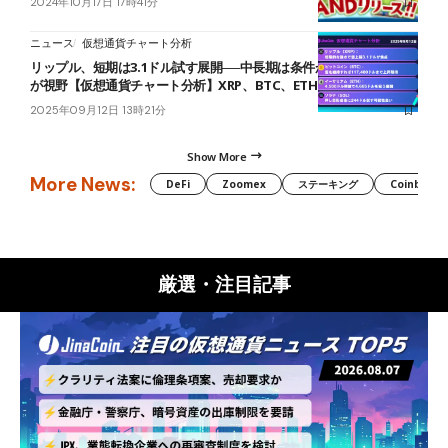
2024年10月17日 17時41分
ニュース
仮想通貨チャート分析
リップル、短期は3.1ドル試す展開──中長期は条件が整えば3.35ドル
が視野【仮想通貨チャート分析】XRP、BTC、ETH、SOL
2025年09月12日 13時21分
Show More
More News:
DeFi
Zoomex
ステーキング
Coinbase
厳選・注目記事