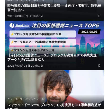
暗号資産の出庫制限を全業者に要請──金融庁・警察庁、詐欺被
害の防止へ
2026年08月07日 09時55分
マーケットニュース
ニュース
【今日の仮想通貨ニュース】ブロック好決算もBTC事業失速｜
アークとJPYCは基盤拡大
2026年08月06日 20時07分
ニュース
マーケットニュース
ジャック・ドーシーのブロック、Q2好決算もBTC事業粗利益が