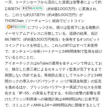
一方、トークンセーフから流出した資産は攻撃者によって約
ETH
+0.82%
2,183ETH
（約6億2,000万円）に変換され
た。このうち約1,572ETH（約4億5,000万円）が
THORChain（ソーチェーン）経由でビットコイン
BTC
+1.12%
にブリッジされ、残りは監視下にある複数の
イーサリアムアドレスに分散している。追跡の結果、合計
66.78BTC（約6億5,500万円相当）を保有する4つのビット
コインアドレスを特定した。これらのBTCはすべて未使用
で、オンチェーン分析パートナーと24時間体制で監視を続け
ているとのことだ。
アイオーテックスはioTubeの運用を全チェーンで停止してお
り、独立した第三者によるセキュリティ監査が完了するまで
再開しない方針である。再発防止策としてマルチシグと24時
間ロックの導入やバグバウンティ（バグ報奨金制度）の拡充
を進めるほか、ブリッジのバリデーター承認プロセスを分散
化する「IIP-55」の実装も予定する。今回の攻撃の影響を受
けたブリッジ利用者への補償計画は48時間以内に公表予定
で、コミュニティAMAも24〜48時間以内に開催するとして