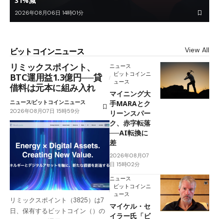
31%減
2026年08月06日 14時01分
View All
ビットコインニュース
リミックスポイント、
ニュース
ビットコインニ
BTC運用益1.3億円──貸
ュース
借料は元本に組み入れ
マイニング大
ニュース
ビットコインニュース
手MARAとク
2026年08月07日 15時59分
リーンスパー
ク、赤字転落
──AI転換に
差
2026年08月07
日 15時02分
ニュース
ビットコインニ
ュース
リミックスポイント（3825）は7
マイケル・セ
日、保有するビットコイン（）の
イラー氏「ビ