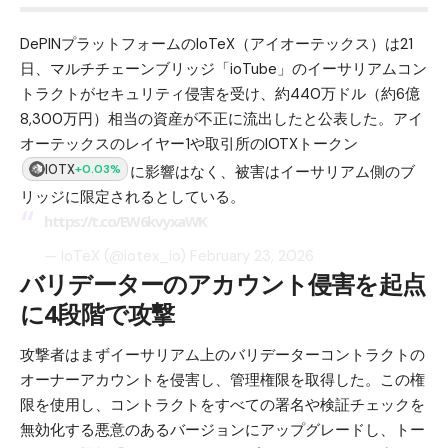
DePINプラットフォームのIoTeX（アイオーテックス）は21
日、マルチチェーンブリッジ「ioTube」のイーサリアムコン
トラクトがセキュリティ侵害を受け、約440万ドル（約6億
8,300万円）相当の資産が不正に流出したと公表した。アイ
オーテックスのレイヤー1や取引所のIOTXトークン
IOTX
+0.03%
に影響はなく、被害はイーサリアム側のブ
リッジに限定されるとしている。
https://t.co/EW6kvyxaWK
— IoTeX (@iotex_io)
February 23, 2026
バリデーターのアカウント侵害を起点
に4段階で攻撃
攻撃者はまずイーサリアム上のバリデーターコントラクトの
オーナーアカウントを侵害し、管理権限を取得した。この権
限を使用し、コントラクトをすべての署名や検証チェックを
無効化する悪意のあるバージョンにアップグレードし、トー