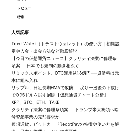
レビュー
特集
人気記事
Trust Wallet（トラストウォレット）の使い方｜初期設
定や入金・出金方法など徹底解説
【今日の仮想通貨ニュース】クラリティ法案に倫理条
項案──日本でも規制の動き相次ぐ
リミックスポイント、BTC運用益1.3億円──貸借料は元
本に組み入れ
リップル、日足長期HMAで攻防──戻り一巡後の下抜け
で0.95ドルを試す展開【仮想通貨チャート分析】
XRP、BTC、ETH、TAKE
クラリティ法案に倫理条項案──トランプ米大統領へ暗
号資産事業の売却要求か
仮想通貨デビットカードRedotPayの特徴や使い方を解