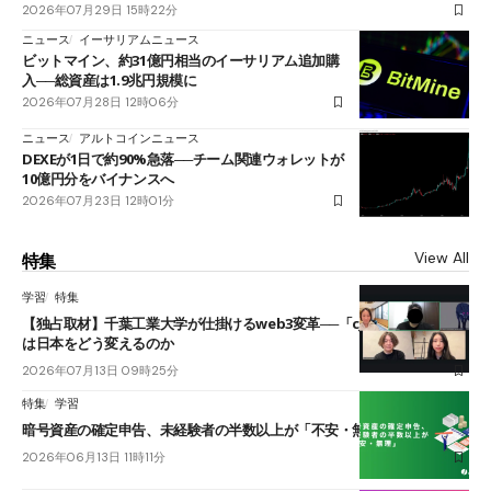
2026年07月29日 15時22分
ニュース
イーサリアムニュース
ビットマイン、約31億円相当のイーサリアム追加購
入──総資産は1.9兆円規模に
2026年07月28日 12時06分
ニュース
アルトコインニュース
DEXEが1日で約90%急落──チーム関連ウォレットが
10億円分をバイナンスへ
2026年07月23日 12時01分
View All
特集
学習
特集
【独占取材】千葉工業大学が仕掛けるweb3変革──「cJPY」とAIの融合
は日本をどう変えるのか
2026年07月13日 09時25分
特集
学習
暗号資産の確定申告、未経験者の半数以上が「不安・無理」
2026年06月13日 11時11分