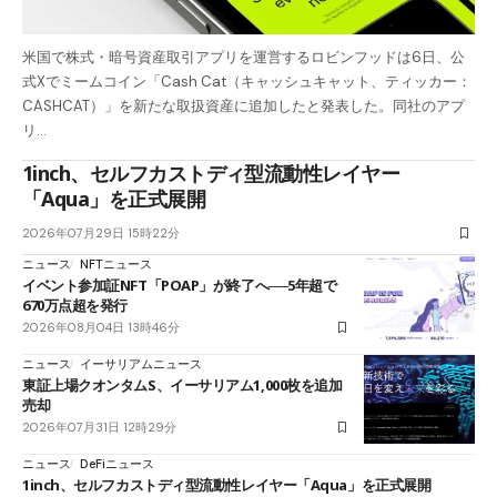
米国で株式・暗号資産取引アプリを運営するロビンフッドは6日、公
式Xでミームコイン「Cash Cat（キャッシュキャット、ティッカー：
CASHCAT）」を新たな取扱資産に追加したと発表した。同社のアプ
リ…
1inch、セルフカストディ型流動性レイヤー
「Aqua」を正式展開
2026年07月29日 15時22分
ニュース
NFTニュース
イベント参加証NFT「POAP」が終了へ──5年超で
670万点超を発行
2026年08月04日 13時46分
ニュース
イーサリアムニュース
東証上場クオンタムS、イーサリアム1,000枚を追加
売却
2026年07月31日 12時29分
ニュース
DeFiニュース
1inch、セルフカストディ型流動性レイヤー「Aqua」を正式展開