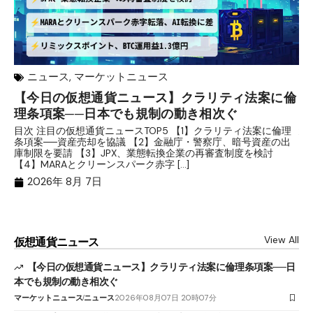
ニュース
,
マーケットニュース
【今日の仮想通貨ニュース】クラリティ法案に倫
リ
理条項案──日本でも規制の動き相次ぐ
下
分
目次 注目の仮想通貨ニュースTOP5 【1】クラリティ法案に倫理
条項案──資産売却を協議 【2】金融庁・警察庁、暗号資産の出
目
庫制限を要請 【3】JPX、業態転換企業の再審査制度を検討
ト
【4】MARAとクリーンスパーク赤字 […]
（
（X
2026年 8月 7日
View All
仮想通貨ニュース
【今日の仮想通貨ニュース】クラリティ法案に倫理条項案──日
本でも規制の動き相次ぐ
マーケットニュース
ニュース
2026年08月07日 20時07分