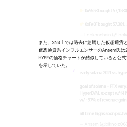
0x9553 bought 57,158
0xFa0F bought 57,381
— Lookonchain (@look
また、SNS上では過去に急騰した仮想通貨
仮想通貨系インフルエンサーのAnsem氏は2
HYPEの価格チャートが酷似していると公式
を示していた。
early solana 2021 vs. hype
goal of solana + FTX very
HyperEVM, except w/
$H
w/ ~97% of revenue going
all time highs soon
pic.t
— Ansem (@blknoiz06