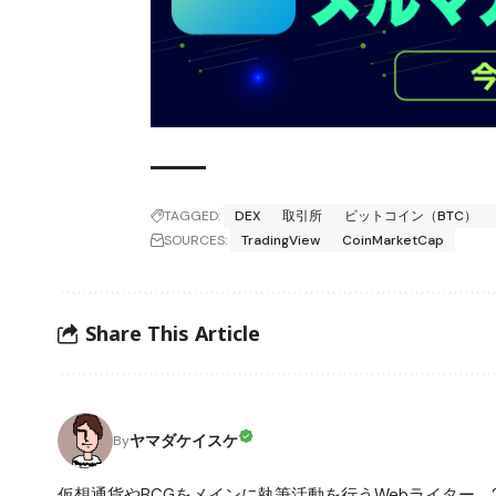
TAGGED:
DEX
取引所
ビットコイン（BTC）
SOURCES:
TradingView
CoinMarketCap
Share This Article
ヤマダケイスケ
By
仮想通貨やBCGをメインに執筆活動を行うWebライター。