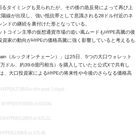
を下回るタイミングも見られたが、その後の急反発によって再び上
大陽線が出現し、強い抵抗帯として意識される28ドル付近のネ
レンドの継続を裏付けた形となっている。
ットコイン
主導の仮想通貨市場の追い風ムードもHYPE高騰の後
資家の動向がHYPEの価格高騰に強く影響していると考えるも
hain（ルックオンチェーン）」は25日、5つの大口ウォレット
,780万ドル、約39.6億円相当）を購入していたと公式Xで共有し
らは、大口投資家によるHYPEの将来性や今後のさらなる価格高
$HYPE
($27.8M) in the past 2 days!
1
$HYPE
($15.65M) at $34.94.
60
$HYPE
($5.28M) at $35.22.
$HYPE
($2.89M) at $35.45.