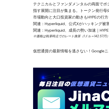
テクニカルとファンダメンタルの両面でポジ
指す展開に注目が集まる。トークン発行母
市場動向と大口投資家の動きもHYPEの行
関連：
Hyperliquid、公式Xがハッキン
関連：
Hyperliquid、成長の勢い加速｜
※価格は執筆時点でのレート換算（1ドル＝142.57円
仮想通貨の最新情報を逃さない！Googleニュ