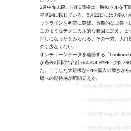
2月中旬以降、HYPE価格は一時10ドル
昇基調に転じている。5月22日には力強い
ックラインを明確に突破。長期的な上昇ト
このようなテクニカル的な要因に加え、
ビ
押しになったとみられる。その一方、大口投
のも少なくない。
オンチェーンデータを追跡する「Lookonc
が過去2日間で合計794,104 HYPE（約2
た。こうした大規模なHYPE購入の動きか
騰への期待感が垣間見える。
5 whales bought 794,104
0x24aB bought 448,07
0x13706 bought 149,8
0x033E bought 81,634