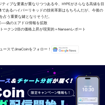
ティブな要素が重なりつつある今、HYPEがさらなる高値を目
体であるハイパーリキッドの技術革新はもちろんだが、今後の
方を占う重要な鍵となりそうだ。
グ被害──偽のエアドロ情報を拡散
HYPEトークン2倍の価格上昇が現実的＝Nansenレポート
）
ースでJinaCoinをフォロー！