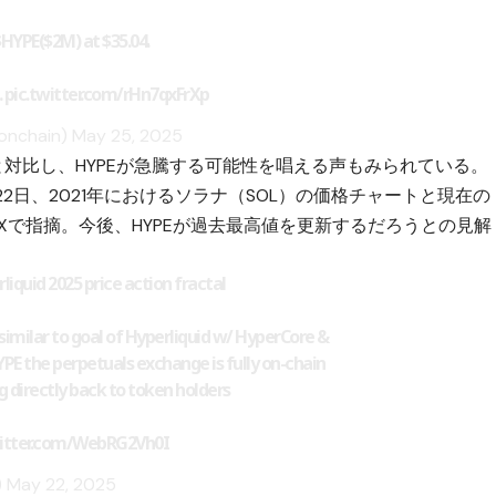
$HYPE
($2M) at $35.04.
…
pic.twitter.com/rHn7qxFrXp
onchain)
May 25, 2025
と対比し、HYPEが急騰する可能性を唱える声もみられている。
2日、2021年における
ソラナ（SOL）
の価格チャートと現在の
Xで指摘。今後、HYPEが過去最高値を更新するだろうとの見解
rliquid 2025 price action fractal
 similar to goal of Hyperliquid w/ HyperCore &
YPE
the perpetuals exchange is fully on-chain
 directly back to token holders
witter.com/WebRG2Vh0I
)
May 22, 2025