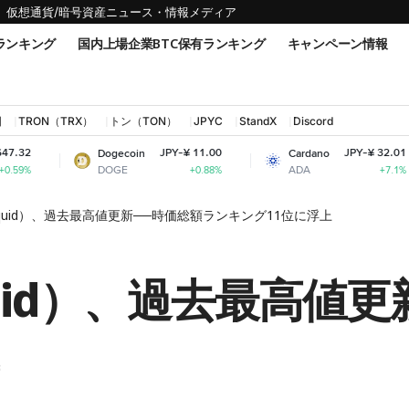
仮想通貨/暗号資産ニュース・情報メディア
ランキング
国内上場企業BTC保有ランキング
キャンペーン情報
国
TRON（TRX）
トン（TON）
JPYC
StandX
Discord
JPY-¥ 11.00
JPY-¥ 32.01
Dogecoin
Cardano
S
DOGE
ADA
+0.88%
+7.1%
rliquid）、過去最高値更新──時価総額ランキング11位に浮上
liquid）、過去最高