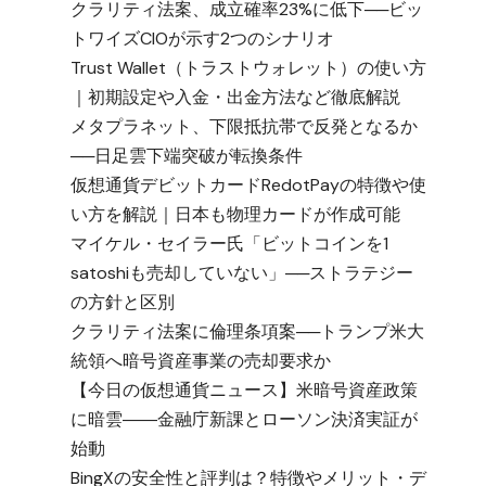
クラリティ法案、成立確率23%に低下──ビッ
トワイズCIOが示す2つのシナリオ
Trust Wallet（トラストウォレット）の使い方
｜初期設定や入金・出金方法など徹底解説
メタプラネット、下限抵抗帯で反発となるか
──日足雲下端突破が転換条件
仮想通貨デビットカードRedotPayの特徴や使
い方を解説｜日本も物理カードが作成可能
マイケル・セイラー氏「ビットコインを1
satoshiも売却していない」──ストラテジー
の方針と区別
クラリティ法案に倫理条項案──トランプ米大
統領へ暗号資産事業の売却要求か
【今日の仮想通貨ニュース】米暗号資産政策
に暗雲――金融庁新課とローソン決済実証が
始動
BingXの安全性と評判は？特徴やメリット・デ