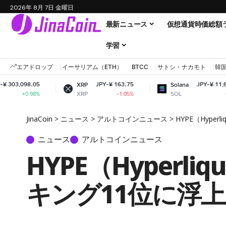
2026年 8月 7日 金曜日
最新ニュース
仮想通貨時価総額
学習
エアドロップ
イーサリアム（ETH）
BTCC
サトシ・ナカモト
韓
5
JPY-¥ 163.75
JPY-¥ 11,647.32
XRP
Solana
XRP
SOL
%
-1.05%
+0.59%
JinaCoin
>
ニュース
>
アルトコインニュース
>
HYPE（Hype
ニュース
アルトコインニュース
HYPE（Hyper
キング11位に浮上