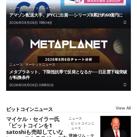
ニュース
マーケットニュース
アマゾン配送大手、JPYCに出資──シリーズB累計約60億円に
2026年08月06日 11時04分
ニュース
マーケットニュース
メタプラネット、下限抵抗帯で反発となるか──日足雲下端突破
が転換条件
2026年08月06日 08時10分
View All
ビットコインニュース
マイケル・セイラー氏
ニュース
ビットコインニ
「ビットコインを1
ュース
satoshiも売却していな
逆神ジム・ク