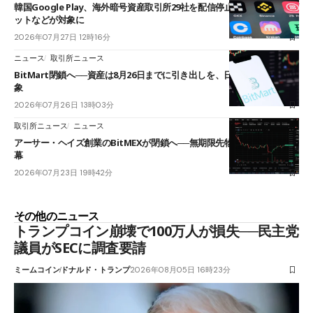
韓国Google Play、海外暗号資産取引所29社を配信停止──OKXやバイビ
ットなどが対象に
2026年07月27日 12時16分
ニュース
取引所ニュース
BitMart閉鎖へ──資産は8月26日までに引き出しを、日本人利用者も対
象
2026年07月26日 13時03分
取引所ニュース
ニュース
アーサー・ヘイズ創業のBitMEXが閉鎖へ──無期限先物を生んだ11年に
幕
2026年07月23日 19時42分
その他のニュース
トランプコイン崩壊で100万人が損失──民主党
議員がSECに調査要請
ミームコイン
ドナルド・トランプ
2026年08月05日 16時23分