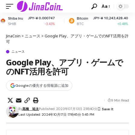
Aa
Y-¥ 0.000747
JPY-¥ 10,243,428.40
Bitcoin
Ethereum
BTC
ETH
-3.43%
+0.48%
JinaCoin
>
ニュース
>
Google Play、アプリ・ゲームでのNFT活用を許
可
ニュース
Google Play、アプリ・ゲームで
のNFT活用を許可
Googleの優先する情報源に追加
9 Min Read
By
高橋 祐太
Published: 2023年07月13日 21時40分
Last Updated: 2024年10月17日 17時45分 5:45 PM