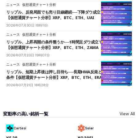
ニュース
仮想通貨チャート分析
リップル、反発局面でも売り目線継続──下降ダウ成立で下値追う展開
【仮想通貨チャート分析】XRP、BTC、ETH、UAI
2026年07月30日 18時11分
ニュース
仮想通貨チャート分析
リップル、上昇再開の条件整うか──1時間足ダウ成立で1.185ドルを狙う
【仮想通貨チャート分析】XRP、BTC、ETH、ZAMA
2026年07月23日 19時07分
ニュース
仮想通貨チャート分析
リップル、短期上昇後は押し目待ち──長期HMA反発と雲上抜けが買い
条件【仮想通貨チャート分析】XRP、BTC、ETH、ERA
2026年07月21日 18時28分
変動率の高い銘柄一覧
View All
Cartesi
Solar