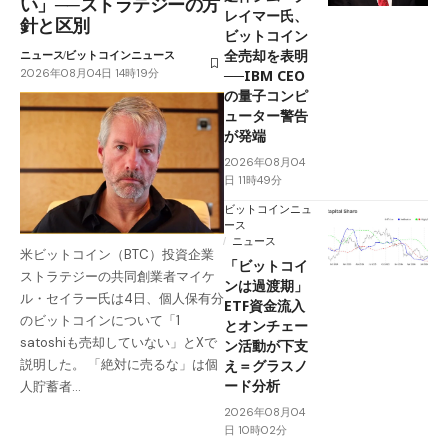
い」──ストラテジーの方
レイマー氏、
針と区別
ビットコイン
全売却を表明
ニュース
ビットコインニュース
2026年08月04日 14時19分
──IBM CEO
の量子コンピ
ューター警告
が発端
2026年08月04
日 11時49分
ビットコインニュ
ース
ニュース
米ビットコイン（BTC）投資企業
「ビットコイ
ストラテジーの共同創業者マイケ
ンは過渡期」
ル・セイラー氏は4日、個人保有分
ETF資金流入
のビットコインについて「1
とオンチェー
satoshiも売却していない」とXで
ン活動が下支
え＝グラスノ
説明した。 「絶対に売るな」は個
ード分析
人貯蓄者…
2026年08月04
日 10時02分