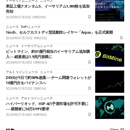
イーサリアムニュース
ニュース
東証上場クオンタムS、イーサリアム1,000枚を追加
売却
2026年07月31日 12時29分
ニュース
DeFiニュース
1inch、セルフカストディ型流動性レイヤー「Aqua」を正式展開
2026年07月29日 15時22分
ニュース
イーサリアムニュース
ビットマイン、約31億円相当のイーサリアム追加購
入──総資産は1.9兆円規模に
2026年07月28日 12時06分
アルトコインニュース
ニュース
DEXEが1日で約90%急落──チーム関連ウォレットが
10億円分をバイナンスへ
2026年07月23日 12時01分
ニュース
アルトコインニュース
ハイパーリキッド、HIP-4の予測市場を許可不要に
──展開者に50万HYPE要求
2026年07月24日 10時56分
View All