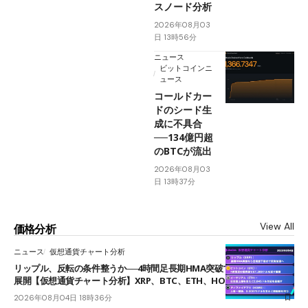
スノード分析
2026年08月03
日 13時56分
ニュース
ビットコインニ
ュース
コールドカー
ドのシード生
成に不具合
──134億円超
のBTCが流出
2026年08月03
日 13時37分
View All
価格分析
ニュース
仮想通貨チャート分析
リップル、反転の条件整うか──4時間足長期HMA突破で雲下端を目指す
展開【仮想通貨チャート分析】XRP、BTC、ETH、HOME
2026年08月04日 18時36分