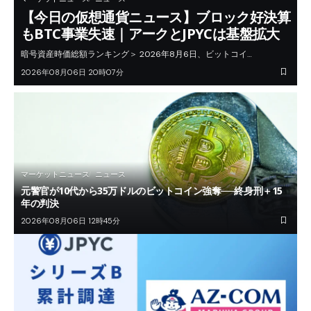
【今日の仮想通貨ニュース】ブロック好決算
もBTC事業失速｜アークとJPYCは基盤拡大
暗号資産時価総額ランキング＞ 2026年8月6日、ビットコイ…
2026年08月06日 20時07分
マーケットニュース
ニュース
元警官が10代から35万ドルのビットコイン強奪──終身刑＋15
年の判決
2026年08月06日 12時45分