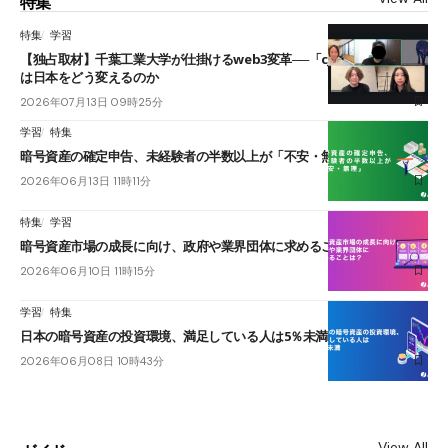
特集
特集
学習
【独占取材】千葉工業大学が仕掛けるweb3変革──「cJPY」とAIの融合
は日本をどう変えるのか
2026年07月13日 09時25分
学習
特集
暗号資産の確定申告、未経験者の半数以上が「不安・無理」
2026年06月13日 11時11分
特集
学習
暗号資産市場の成長に向け、政府や業界団体に求めることは？
2026年06月10日 11時15分
学習
特集
日本の暗号資産の投資環境、満足している人は5％未満
2026年06月08日 10時43分
View All