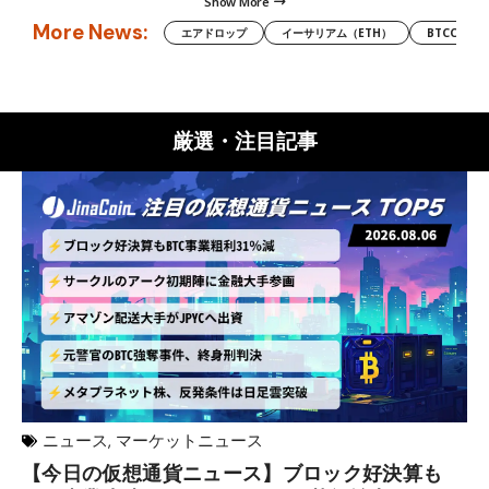
Show More
More News:
エアドロップ
イーサリアム（ETH）
BTCC
厳選・注目記事
ニュース
,
マーケットニュース
【今日の仮想通貨ニュース】ブロック好決算も
米