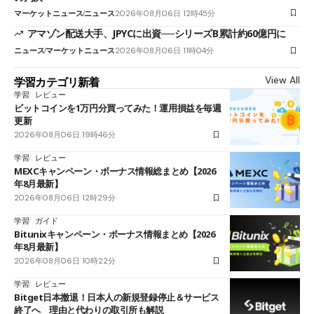
マーケットニュース
ニュース
2026年08月06日 12時45分
アマゾン配送大手、JPYCに出資──シリーズB累計約60億円に
ニュース
マーケットニュース
2026年08月06日 11時04分
View All
学習カテゴリ新着
学習
レビュー
ビットコインを1万円分買ってみた！運用損益を毎週
更新
2026年08月06日 19時46分
学習
レビュー
MEXCキャンペーン・ボーナス情報総まとめ【2026
年8月最新】
2026年08月06日 12時29分
学習
ガイド
Bitunixキャンペーン・ボーナス情報まとめ【2026
年8月最新】
2026年08月06日 10時22分
学習
レビュー
Bitget日本撤退！日本人の新規登録停止＆サービス
終了へ 理由と代わりの取引所も解説