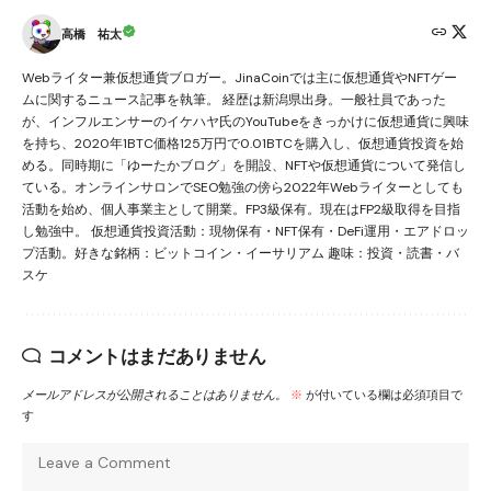
高橋 祐太
Webライター兼仮想通貨ブロガー。JinaCoinでは主に仮想通貨やNFTゲー
ムに関するニュース記事を執筆。 経歴は新潟県出身。一般社員であった
が、インフルエンサーのイケハヤ氏のYouTubeをきっかけに仮想通貨に興味
を持ち、2020年1BTC価格125万円で0.01BTCを購入し、仮想通貨投資を始
める。同時期に「ゆーたかブログ」を開設、NFTや仮想通貨について発信し
ている。オンラインサロンでSEO勉強の傍ら2022年Webライターとしても
活動を始め、個人事業主として開業。FP3級保有。現在はFP2級取得を目指
し勉強中。 仮想通貨投資活動：現物保有・NFT保有・DeFi運用・エアドロッ
プ活動。好きな銘柄：ビットコイン・イーサリアム 趣味：投資・読書・バ
スケ
コメントはまだありません
メールアドレスが公開されることはありません。
※
が付いている欄は必須項目で
す