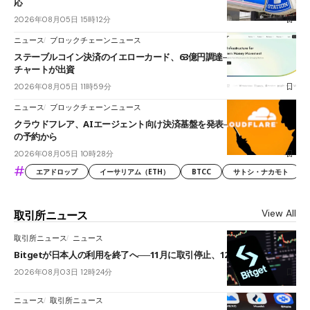
応
2026年08月05日 15時12分
ニュース
ブロックチェーンニュース
ステーブルコイン決済のイエローカード、63億円調達──ソニーやスタン
チャートが出資
2026年08月05日 11時59分
ニュース
ブロックチェーンニュース
クラウドフレア、AIエージェント向け決済基盤を発表──まずハンドル名
の予約から
2026年08月05日 10時28分
#
エアドロップ
イーサリアム（ETH）
BTCC
サトシ・ナカモト
View All
取引所ニュース
取引所ニュース
ニュース
Bitgetが日本人の利用を終了へ──11月に取引停止、12月末に強制決済
2026年08月03日 12時24分
ニュース
取引所ニュース