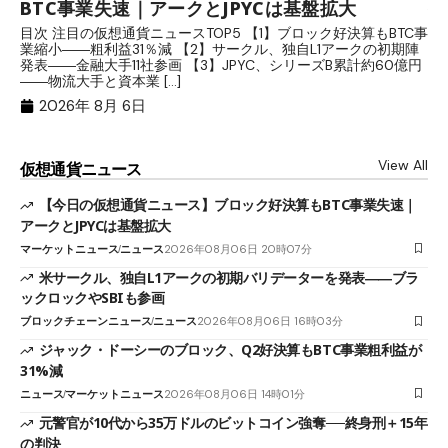
BTC事業失速｜アークとJPYCは基盤拡大
発
目次 注目の仮想通貨ニュースTOP5 【1】ブロック好決算もBTC事
目
業縮小――粗利益31％減 【2】サークル、独自L1アークの初期陣
や
発表――金融大手11社参画 【3】JPYC、シリーズB累計約60億円
る
――物流大手と資本業 […]
ブ
2026年 8月 6日
View All
仮想通貨ニュース
【今日の仮想通貨ニュース】ブロック好決算もBTC事業失速｜
アークとJPYCは基盤拡大
マーケットニュース
ニュース
2026年08月06日 20時07分
米サークル、独自L1アークの初期バリデーターを発表――ブラ
ックロックやSBIも参画
ブロックチェーンニュース
ニュース
2026年08月06日 16時03分
ジャック・ドーシーのブロック、Q2好決算もBTC事業粗利益が
31%減
ニュース
マーケットニュース
2026年08月06日 14時01分
元警官が10代から35万ドルのビットコイン強奪──終身刑＋15年
の判決