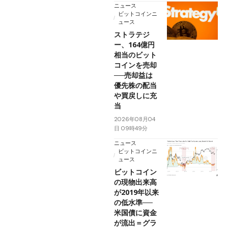
ニュース
ビットコインニ
ュース
ストラテジ
ー、164億円
相当のビット
コインを売却
──売却益は
優先株の配当
や買戻しに充
当
2026年08月04
日 09時49分
ニュース
ビットコインニ
ュース
ビットコイン
の現物出来高
が2019年以来
の低水準──
米国債に資金
が流出＝グラ