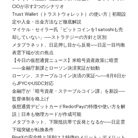
CIOが示す2つのシナリオ
Trust Wallet（トラストウォレット）の使い方｜初期設
定や入金・出金方法など徹底解説
マイケル・セイラー氏「ビットコインを1 satoshiも売
却していない」──ストラテジーの方針と区別
メタプラネット、日足押し目から反発──日足一目均衡
表雲下端が次の焦点
【今日の仮想通貨ニュース】米暗号資産政策に暗雲
――金融庁新課とローソン決済実証が始動
ローソン、ステーブルコイン決済の実証へ──8月6日か
らJPYCやUSDC対応
金融庁が「暗号資産・ステーブルコイン課」を新設──
監督体制を格上げ
仮想通貨デビットカードRedotPayの特徴や使い方を解
説｜日本も物理カードが作成可能
メタプラネット、下限抵抗帯で反発となるか──日足雲
下端突破が転換条件
BingXの安全性と評判は？特徴やメリット・デメリット