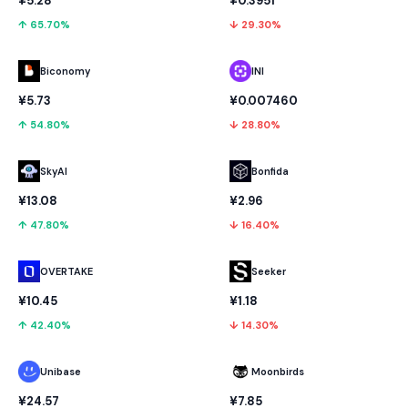
¥5.28
¥0.3951
↑ 65.70%
↓ 29.30%
Biconomy
INI
¥5.73
¥0.007460
↑ 54.80%
↓ 28.80%
SkyAI
Bonfida
¥13.08
¥2.96
↑ 47.80%
↓ 16.40%
OVERTAKE
Seeker
¥10.45
¥1.18
↑ 42.40%
↓ 14.30%
Unibase
Moonbirds
¥24.57
¥7.85