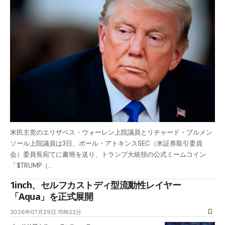
米民主党のエリザベス・ウォーレン上院議員とリチャード・ブルメン
ソール上院議員は3日、ポール・アトキンスSEC（米証券取引委員
会）委員長宛てに書簡を送り、トランプ大統領の公式ミームコイン
「$TRUMP（…
1inch、セルフカストディ型流動性レイヤー
「Aqua」を正式展開
2026年07月29日 15時22分