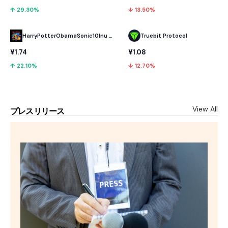
↑ 29.30%
↓ 13.50%
HarryPotterObamaSonic10Inu (ETH)
Truebit Protocol
¥1.74
¥1.08
↑ 22.10%
↓ 12.70%
View All
プレスリリース