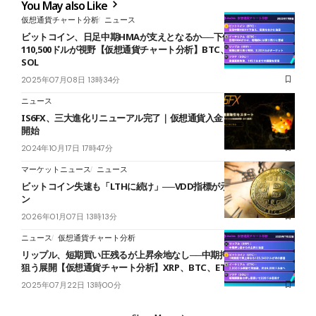
You May also Like
仮想通貨チャート分析
ニュース
ビットコイン、日足中期HMAが支えとなるか──下値キープで再び
110,500ドルが視野【仮想通貨チャート分析】BTC、ETH、XRP、
SOL
2025年07月08日 13時34分
ニュース
IS6FX、三大進化リニューアル完了｜仮想通貨入金・仮想通貨取引を
開始
2024年10月17日 17時47分
マーケットニュース
ニュース
ビットコイン失速も「LTHに続け」──VDD指標が示す強気転換サイ
ン
2026年01月07日 13時13分
ニュース
仮想通貨チャート分析
リップル、短期買い圧残るが上昇余地なし──中期押し目から再上昇
狙う展開【仮想通貨チャート分析】XRP、BTC、ETH、SOL
2025年07月22日 13時00分