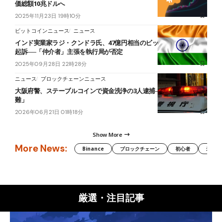
価総額10兆ドルへ
2025年11月23日 19時10分
ビットコインニュース
ニュース
インド実業家ラジ・クンドラ氏、47億円相当のビットコイン隠匿で
起訴──「仲介者」主張を執行局が否定
2025年09月28日 22時28分
ニュース
ブロックチェーンニュース
大阪府警、ステーブルコインで資金洗浄の3人逮捕──専門家「捜査困
難」
2026年06月21日 01時18分
Show More
More News:
Binance
ブロックチェーン
初心者
米国証
厳選・注目記事