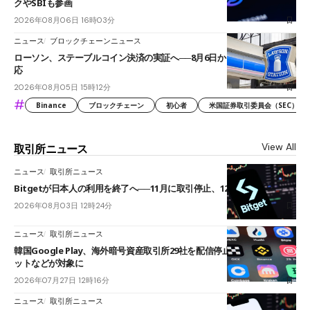
クやSBIも参画
2026年08月06日 16時03分
ニュース
ブロックチェーンニュース
ローソン、ステーブルコイン決済の実証へ──8月6日からJPYCやUSDC対
応
2026年08月05日 15時12分
#
Binance
ブロックチェーン
初心者
米国証券取引委員会（SEC）
View All
取引所ニュース
ニュース
取引所ニュース
Bitgetが日本人の利用を終了へ──11月に取引停止、12月末に強制決済
2026年08月03日 12時24分
ニュース
取引所ニュース
韓国Google Play、海外暗号資産取引所29社を配信停止──OKXやバイビ
ットなどが対象に
2026年07月27日 12時16分
ニュース
取引所ニュース