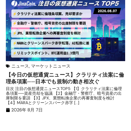
ニュース
,
マーケットニュース
【今日の仮想通貨ニュース】クラリティ法案に倫
リ
理条項案──日本でも規制の動き相次ぐ
下
分
目次 注目の仮想通貨ニュースTOP5 【1】クラリティ法案に倫理
条項案──資産売却を協議 【2】金融庁・警察庁、暗号資産の出
目
庫制限を要請 【3】JPX、業態転換企業の再審査制度を検討
ト
【4】MARAとクリーンスパーク赤字 […]
（
（X
2026年 8月 7日