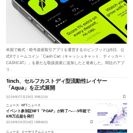
米国で株式・暗号資産取引アプリを運営するロビンフッドは6日、公
式Xでミームコイン「Cash Cat（キャッシュキャット、ティッカー：
CASHCAT）」を新たな取扱資産に追加したと発表した。同社のアプ
リ…
1inch、セルフカストディ型流動性レイヤー
「Aqua」を正式展開
2026年07月29日 15時22分
ニュース
NFTニュース
イベント参加証NFT「POAP」が終了へ──5年超で
670万点超を発行
2026年08月04日 13時46分
ニュース
イーサリアムニュース