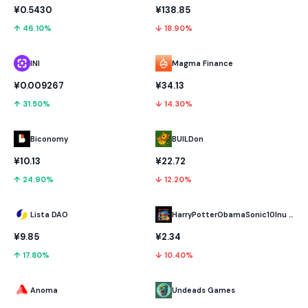
¥0.5430
¥138.85
↑ 46.10%
↓ 18.90%
INI
Magma Finance
¥0.009267
¥34.13
↑ 31.50%
↓ 14.30%
Biconomy
BUILDon
¥10.13
¥22.72
↑ 24.90%
↓ 12.20%
Lista DAO
HarryPotterObamaSonic10Inu (ETH)
¥9.85
¥2.34
↑ 17.80%
↓ 10.40%
Anoma
Undeads Games