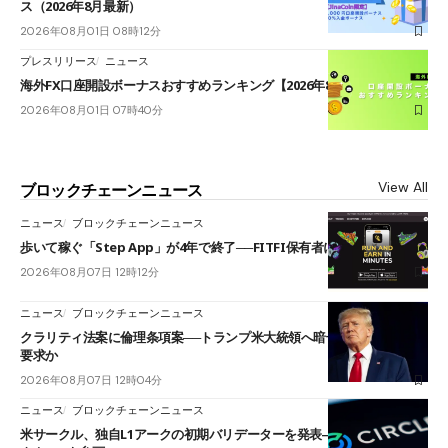
ス（2026年8月最新）
2026年08月01日 08時12分
プレスリリース
ニュース
海外FX口座開設ボーナスおすすめランキング【2026年8月最新】
2026年08月01日 07時40分
View All
ブロックチェーンニュース
ニュース
ブロックチェーンニュース
歩いて稼ぐ「Step App」が4年で終了──FITFI保有者に対応呼びかけ
2026年08月07日 12時12分
ニュース
ブロックチェーンニュース
クラリティ法案に倫理条項案──トランプ米大統領へ暗号資産事業の売却
要求か
2026年08月07日 12時04分
ニュース
ブロックチェーンニュース
米サークル、独自L1アークの初期バリデーターを発表――ブラックロッ