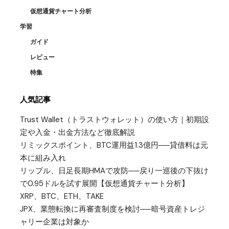
仮想通貨チャート分析
学習
ガイド
レビュー
特集
人気記事
Trust Wallet（トラストウォレット）の使い方｜初期設
定や入金・出金方法など徹底解説
リミックスポイント、BTC運用益1.3億円──貸借料は元
本に組み入れ
リップル、日足長期HMAで攻防──戻り一巡後の下抜け
で0.95ドルを試す展開【仮想通貨チャート分析】
XRP、BTC、ETH、TAKE
JPX、業態転換に再審査制度を検討──暗号資産トレジ
ャリー企業は対象か