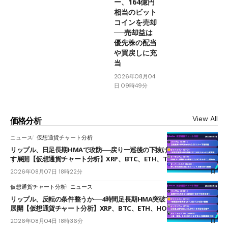
ー、164億円
相当のビット
コインを売却
──売却益は
優先株の配当
や買戻しに充
当
2026年08月04
日 09時49分
View All
価格分析
ニュース
仮想通貨チャート分析
リップル、日足長期HMAで攻防──戻り一巡後の下抜けで0.95ドルを試
す展開【仮想通貨チャート分析】XRP、BTC、ETH、TAKE
2026年08月07日 18時22分
仮想通貨チャート分析
ニュース
リップル、反転の条件整うか──4時間足長期HMA突破で雲下端を目指す
展開【仮想通貨チャート分析】XRP、BTC、ETH、HOME
2026年08月04日 18時36分