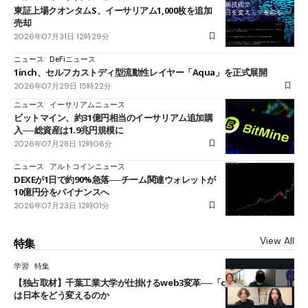
東証上場クオンタムS、イーサリアム1,000枚を追加
売却
2026年07月31日 12時29分
ニュース
DeFiニュース
1inch、セルフカストディ型流動性レイヤー「Aqua」を正式展開
2026年07月29日 15時22分
ニュース
イーサリアムニュース
ビットマイン、約31億円相当のイーサリアム追加購
入──総資産は1.9兆円規模に
2026年07月28日 12時06分
ニュース
アルトコインニュース
DEXEが1日で約90%急落──チーム関連ウォレットが
10億円分をバイナンスへ
2026年07月23日 12時01分
View All
特集
学習
特集
【独占取材】千葉工業大学が仕掛けるweb3変革──「cJPY」とAIの融合
は日本をどう変えるのか