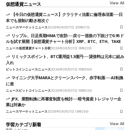
View All
仮想通貨ニュース
【今日の仮想通貨ニュース】クラリティ法案に倫理条項案──日
本でも規制の動き相次ぐ
ニュース
マーケットニュース
2026年08月07日 20時07分
リップル、日足長期HMAで攻防──戻り一巡後の下抜けで0.95ド
ルを試す展開【仮想通貨チャート分析】XRP、BTC、ETH、TAKE
ニュース
仮想通貨チャート分析
2026年08月07日 18時22分
リミックスポイント、BTC運用益1.3億円──貸借料は元本に組み
入れ
ビットコインニュース
ニュース
2026年08月07日 15時59分
マイニング大手MARAとクリーンスパーク、赤字転落──AI転換
に差
ニュース
ビットコインニュース
2026年08月07日 15時02分
JPX、業態転換に再審査制度を検討──暗号資産トレジャリー企
業は対象か
ニュース
マーケットニュース
2026年08月07日 13時23分
View All
学習カテゴリ新着
学習
レビュー