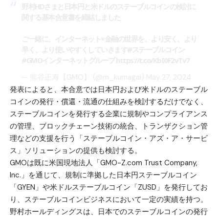
野村HDさまと日本円と米ドルのステーブルコインの検討に
関する基本合意書を締結しました
ご一緒に、インターネット×金融の世界を、より安く、より
早く、より使いやすくしていきます
#ステーブルコイン
#GMOインターネットグループ
https://t.co/KbI0F2vTv7
— 熊谷正寿【GMO】 (@m_kumagai)
May 27, 2024
発表によると、本合意では日本円および米ドルのステーブル
コインの発行・償還・流通の仕組みを検討するだけでなく、
ステーブルコインを発行する企業に規制やコンプライアンス
の管理、ブロックチェーン技術の統合、トランザクション管
理などの支援を行う「ステーブルコイン・アズ・ア・サービ
ス」ソリューションの提供も検討する。
GMOは既に米国現地法人「GMO-Z.com Trust Company,
Inc.」を通じて、規制に準拠した日本円ステーブルコイン
「GYEN」や米ドルステーブルコイン「ZUSD」を発行してお
り、ステーブルコインビジネスにおいて一定の実績を持つ。
野村ホールディングスは、日本でのステーブルコインの発行