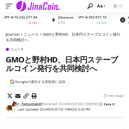
Aa
7.94
JPY-¥ 302,977.10
JPY-¥ 163.33
Ethereum
XRP
ETH
XRP
.19%
+0.22%
+0.08%
JinaCoin
>
ニュース
>
GMOと野村HD、日本円ステーブルコイン発行
を共同検討へ
ニュース
GMOと野村HD、日本円ステーブ
ルコイン発行を共同検討へ
Googleの優先する情報源に追加
7 Min Read
By
Tomochan01
Published: 2024年05月28日 10時39分
Last Updated: 2024年10月17日 17時42分 5:42 PM