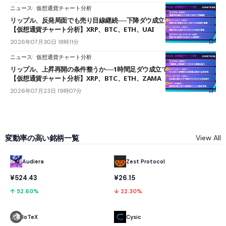
ニュース
仮想通貨チャート分析
リップル、反発局面でも売り目線継続──下降ダウ成立で下値追う展開
【仮想通貨チャート分析】XRP、BTC、ETH、UAI
2026年07月30日 18時11分
ニュース
仮想通貨チャート分析
リップル、上昇再開の条件整うか──1時間足ダウ成立で1.185ドルを狙う
【仮想通貨チャート分析】XRP、BTC、ETH、ZAMA
2026年07月23日 19時07分
変動率の高い銘柄一覧
View All
Audiera
Zest Protocol
¥524.43
¥26.15
↑ 52.60%
↓ 22.30%
IoTeX
Cysic