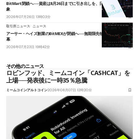
BitMart閉鎖へ──資産は8月26日までに引き出しを、日本人利用者も対
象
2026年07月26日 13時03分
取引所ニュース
ニュース
アーサー・ヘイズ創業のBitMEXが閉鎖へ──無期限先物を生んだ11年に
幕
2026年07月23日 19時42分
その他のニュース
ロビンフッド、ミームコイン「CASHCAT」を
上場──発表後に一時35％急騰
ミームコイン
アルトコイン
2026年08月07日 12時20分