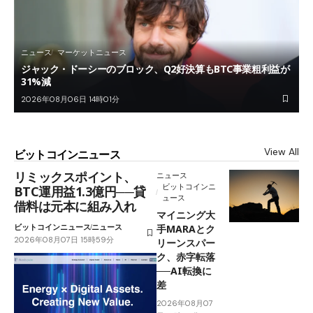
ニュース
マーケットニュース
ジャック・ドーシーのブロック、Q2好決算もBTC事業粗利益が
31%減
2026年08月06日 14時01分
View All
ビットコインニュース
リミックスポイント、
ニュース
ビットコインニ
BTC運用益1.3億円──貸
ュース
借料は元本に組み入れ
マイニング大
ビットコインニュース
ニュース
手MARAとク
2026年08月07日 15時59分
リーンスパー
ク、赤字転落
──AI転換に
差
2026年08月07