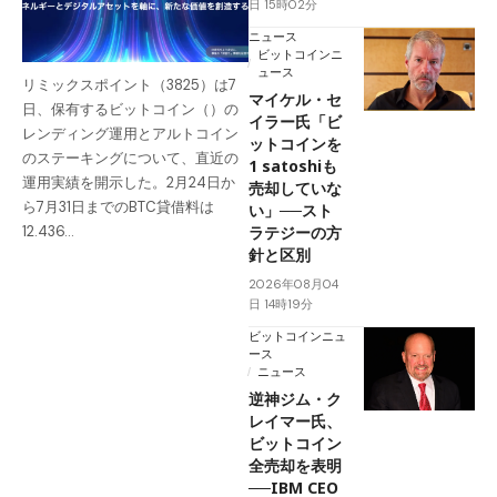
日 15時02分
ニュース
ビットコインニ
ュース
リミックスポイント（3825）は7
マイケル・セ
日、保有するビットコイン（）の
イラー氏「ビ
レンディング運用とアルトコイン
ットコインを
のステーキングについて、直近の
1 satoshiも
運用実績を開示した。2月24日か
売却していな
ら7月31日までのBTC貸借料は
い」──スト
ラテジーの方
12.436…
針と区別
2026年08月04
日 14時19分
ビットコインニュ
ース
ニュース
逆神ジム・ク
レイマー氏、
ビットコイン
全売却を表明
──IBM CEO