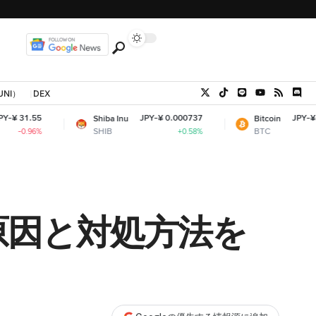
UNI）
DEX
JPY-¥ 0.000737
JPY-¥ 10,252,531.94
Shiba Inu
Bitcoin
SHIB
BTC
+0.58%
+0.08%
！原因と対処方法を