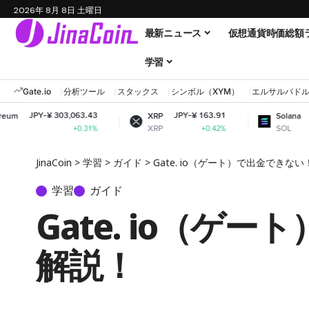
2026年 8月 8日 土曜日
最新ニュース
仮想通貨時価総額
学習
Gate.io
分析ツール
スタックス
シンボル（XYM）
エルサルバド
,063.43
JPY-¥ 163.91
JPY-¥ 11,885.52
XRP
Solana
XRP
SOL
+0.31%
+0.42%
+2.37%
JinaCoin
>
学習
>
ガイド
>
Gate. io（ゲート）で出金でき
学習
ガイド
Gate. io（
解説！