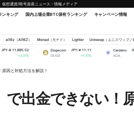
仮想通貨/暗号資産ニュース・情報メディア
ランキング
国内上場企業BTC保有ランキング
キャンペーン情報
ル
ai16z（AI16Z）
Monad（モナド）
Lighter
Uniswap（ユニスワップ／
JPY-¥ 11.11
JPY-¥ 31.55
Dogecoin
Cardano
DOGE
ADA
+1.31%
-0.96%
ない！原因と対処方法を解説！
ゲート）で出金できない