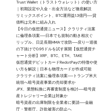
Trust Wallet（トラストウォレット）の使い方
｜初期設定や入金・出金方法など徹底解説
リミックスポイント、BTC運用益1.3億円──貸
借料は元本に組み入れ
【今日の仮想通貨ニュース】クラリティ法案
に倫理条項案──日本でも規制の動き相次ぐ
リップル、日足長期HMAで攻防──戻り一巡後
の下抜けで0.95ドルを試す展開【仮想通貨チ
ャート分析】XRP、BTC、ETH、TAKE
仮想通貨デビットカードRedotPayの特徴や使
い方を解説｜日本も物理カードが作成可能
る
クラリティ法案に倫理条項案──トランプ米大
統領へ暗号資産事業の売却要求か
JPX、業態転換に再審査制度を検討──暗号資
産トレジャリー企業は対象か
暗号資産の出庫制限を全業者に要請──金融
庁・警察庁、詐欺被害の防止へ