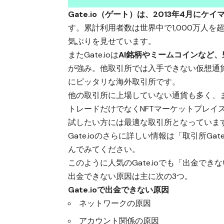
Gate.io（ゲート）
は、2013年4月にケ
す。累計利用者数は世界中で1,000万人を
気ぶりを見せています。
またGate.ioは
AI銘柄やミームコインなど、
が強み。他取引所では入手できない仮想通
にピッタリな海外取引所です。
他の取引所に上場していない通貨も多く、
トレードだけでなくNFTマーケットプレ
試したい方には最適な取引所となっていま
Gate.ioのさらに詳しい情報は
「取引所Gat
んでみてください。
このように人気のGate.ioでも「出金で
出金できない原因は主に次の3つ。
Gate.ioで出金できない原因
ネットワークの原因
アカウント関係の原因