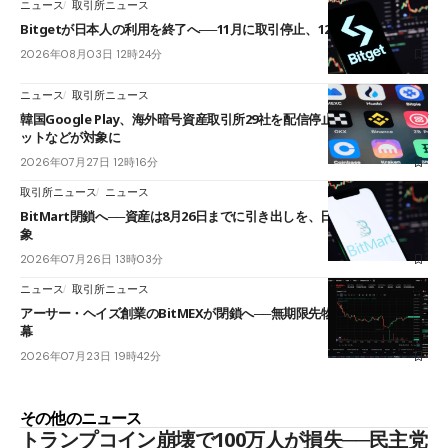
ニュース
取引所ニュース
Bitgetが日本人の利用を終了へ──11月に取引停止、12月末に強制決済
2026年08月03日 12時24分
ニュース
取引所ニュース
韓国Google Play、海外暗号資産取引所29社を配信停止──OKXやバイビ
ットなどが対象に
2026年07月27日 12時16分
取引所ニュース
ニュース
BitMart閉鎖へ──資産は8月26日までに引き出しを、日本人利用者も対
象
2026年07月26日 13時03分
ニュース
取引所ニュース
アーサー・ヘイズ創業のBitMEXが閉鎖へ──無期限先物を生んだ11年に
幕
2026年07月23日 19時42分
その他のニュース
トランプコイン崩壊で100万人が損失──民主党