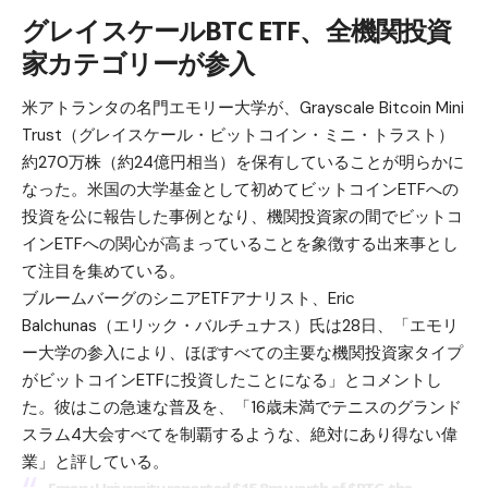
グレイスケールBTC ETF、全機関投資
家カテゴリーが参入
米アトランタの名門エモリー大学が、Grayscale Bitcoin Mini
Trust（グレイスケール・ビットコイン・ミニ・トラスト）
約270万株（約24億円相当）を保有していることが明らかに
なった。米国の大学基金として初めてビットコインETFへの
投資を公に報告した事例となり、機関投資家の間でビットコ
インETFへの関心が高まっていることを象徴する出来事とし
て注目を集めている。
ブルームバーグのシニアETFアナリスト、Eric
Balchunas（エリック・バルチュナス）氏は28日、「エモリ
ー大学の参入により、ほぼすべての主要な機関投資家タイプ
がビットコインETFに投資したことになる」とコメントし
た。彼はこの急速な普及を、「16歳未満でテニスのグランド
スラム4大会すべてを制覇するような、絶対にあり得ない偉
業」と評している。