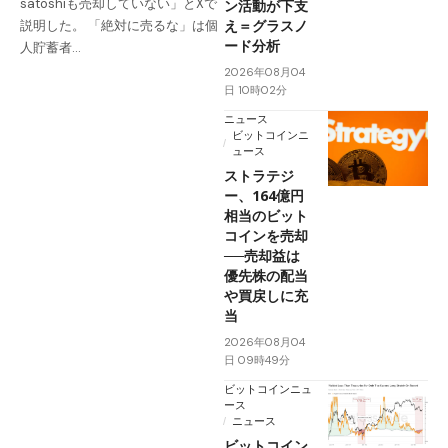
satoshiも売却していない」とXで
ン活動が下支
え＝グラスノ
説明した。 「絶対に売るな」は個
ード分析
人貯蓄者…
2026年08月04
日 10時02分
ニュース
ビットコインニ
ュース
ストラテジ
ー、164億円
相当のビット
コインを売却
──売却益は
優先株の配当
や買戻しに充
当
2026年08月04
日 09時49分
ビットコインニュ
ース
ニュース
ビットコイン