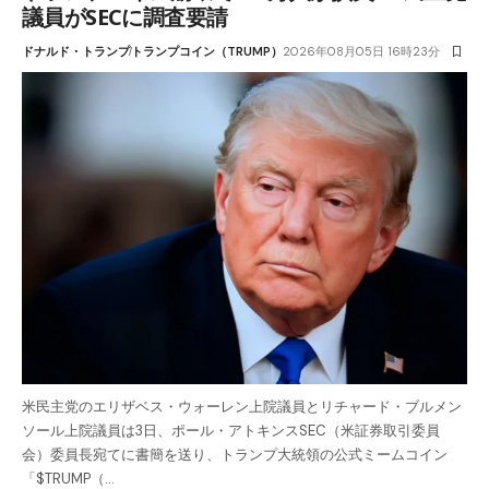
議員がSECに調査要請
ドナルド・トランプ
トランプコイン（TRUMP）
2026年08月05日 16時23分
米民主党のエリザベス・ウォーレン上院議員とリチャード・ブルメン
ソール上院議員は3日、ポール・アトキンスSEC（米証券取引委員
会）委員長宛てに書簡を送り、トランプ大統領の公式ミームコイン
「$TRUMP（…