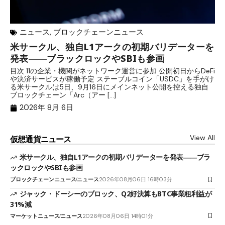
ニュース
,
ブロックチェーンニュース
米サークル、独自L1アークの初期バリデーターを
ジ
発表――ブラックロックやSBIも参画
B
目次 11の企業・機関がネットワーク運営に参加 公開初日からDeFi
目
や決済サービスが稼働予定 ステーブルコイン「USDC」を手がけ
だ
る米サークルは5日、9月16日にメインネット公開を控える独自
大
ブロックチェーン「Arc（アー […]
半
2026年 8月 6日
View All
仮想通貨ニュース
米サークル、独自L1アークの初期バリデーターを発表――ブラ
ックロックやSBIも参画
ブロックチェーンニュース
ニュース
2026年08月06日 16時03分
ジャック・ドーシーのブロック、Q2好決算もBTC事業粗利益が
31%減
マーケットニュース
ニュース
2026年08月06日 14時01分