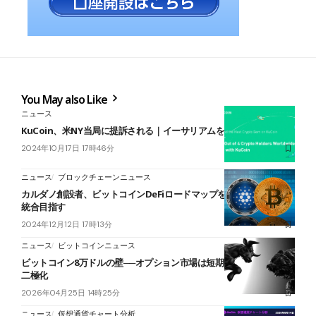
You May also Like
ニュース
KuCoin、米NY当局に提訴される｜イーサリアムを有価証券に分類
2024年10月17日 17時46分
ニュース
ブロックチェーンニュース
カルダノ創設者、ビットコインDeFiロードマップを発表｜2025年に
統合目指す
2024年12月12日 17時13分
ニュース
ビットコインニュース
ビットコイン8万ドルの壁──オプション市場は短期警戒・長期強気の
二極化
2026年04月25日 14時25分
ニュース
仮想通貨チャート分析