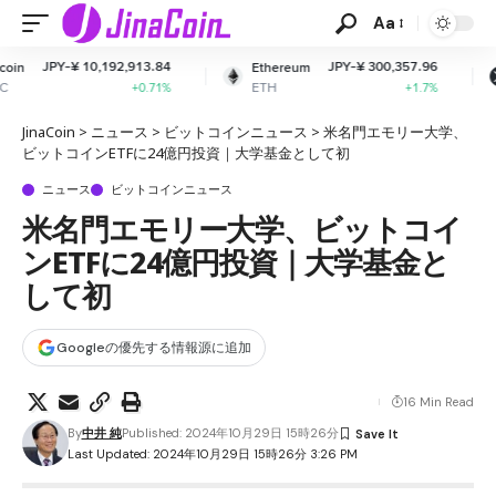
Aa
2,913.84
JPY-¥ 300,357.96
JPY-¥ 16
Ethereum
XRP
ETH
XRP
+0.71%
+1.7%
JinaCoin
>
ニュース
>
ビットコインニュース
>
米名門エモリー大学、
ビットコインETFに24億円投資｜大学基金として初
ニュース
ビットコインニュース
米名門エモリー大学、ビットコイ
ンETFに24億円投資｜大学基金と
して初
Googleの優先する情報源に追加
16 Min Read
By
中井 純
Published: 2024年10月29日 15時26分
Last Updated: 2024年10月29日 15時26分 3:26 PM