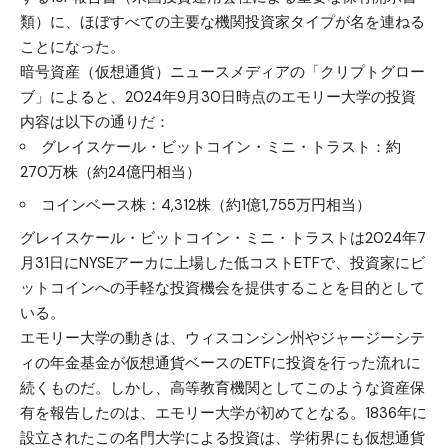
類）に、ほぼすべての主要な機関投資家タイプが名を連ねる
ことになった。
暗号資産（仮想通貨）ニュースメディアの「クリプトグロー
ブ」によると、2024年9月30日時点のエモリー大学の投資
内容は以下の通りだ：
グレイスケール・ビットコイン・ミニ・トラスト：約
270万株（約24億円相当）
コインベース株：4,312株（約1億1,755万円相当）
グレイスケール・ビットコイン・ミニ・トラストは2024年7
月31日にNYSEアーカに上場した低コストETFで、投資家にビ
ットコインへの手軽な投資機会を提供することを目的として
いる。
エモリー大学の動きは、ウィスコンシン州やジャージーシテ
ィの年金基金が仮想通貨ベースのETFに投資を行った流れに
続くものだ。しかし、高等教育機関としてこのような資産保
有を報告したのは、エモリー大学が初めてとなる。1836年に
設立されたこの名門大学による投資は、学術界にも仮想通貨