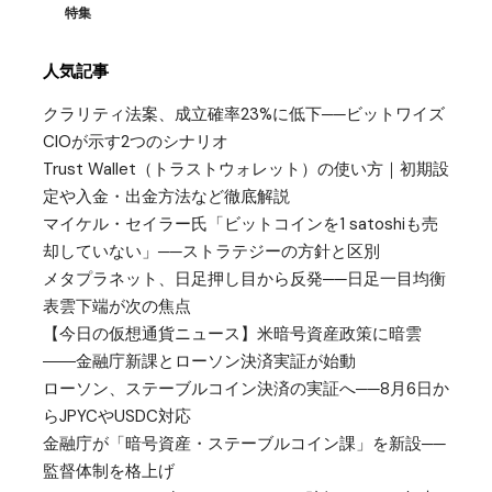
特集
人気記事
クラリティ法案、成立確率23%に低下──ビットワイズ
CIOが示す2つのシナリオ
Trust Wallet（トラストウォレット）の使い方｜初期設
定や入金・出金方法など徹底解説
マイケル・セイラー氏「ビットコインを1 satoshiも売
却していない」──ストラテジーの方針と区別
メタプラネット、日足押し目から反発──日足一目均衡
表雲下端が次の焦点
【今日の仮想通貨ニュース】米暗号資産政策に暗雲
――金融庁新課とローソン決済実証が始動
ローソン、ステーブルコイン決済の実証へ──8月6日か
らJPYCやUSDC対応
金融庁が「暗号資産・ステーブルコイン課」を新設──
監督体制を格上げ