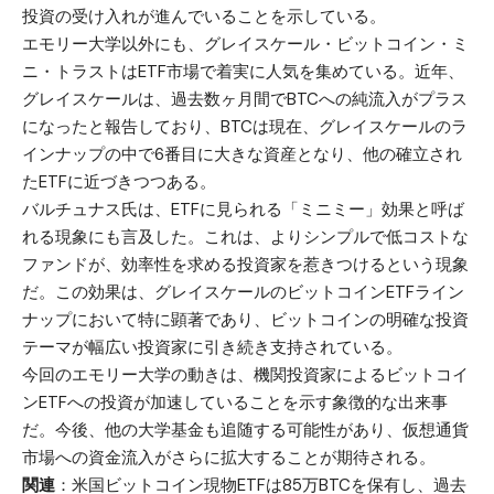
投資の受け入れが進んでいることを示している。
エモリー大学以外にも、グレイスケール・ビットコイン・ミ
ニ・トラストはETF市場で着実に人気を集めている。近年、
グレイスケールは、過去数ヶ月間でBTCへの純流入がプラス
になったと報告しており、BTCは現在、グレイスケールのラ
インナップの中で6番目に大きな資産となり、他の確立され
たETFに近づきつつある。
バルチュナス氏は、ETFに見られる「ミニミー」効果と呼ば
れる現象にも言及した。これは、よりシンプルで低コストな
ファンドが、効率性を求める投資家を惹きつけるという現象
だ。この効果は、グレイスケールのビットコインETFライン
ナップにおいて特に顕著であり、ビットコインの明確な投資
テーマが幅広い投資家に引き続き支持されている。
今回のエモリー大学の動きは、機関投資家によるビットコイ
ンETFへの投資が加速していることを示す象徴的な出来事
だ。今後、他の大学基金も追随する可能性があり、仮想通貨
市場への資金流入がさらに拡大することが期待される。
関連
：
米国ビットコイン現物ETFは85万BTCを保有し、過去