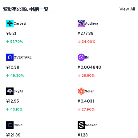
変動率の高い銘柄一覧
View All
Cartesi
Audiera
¥5.21
¥277.39
↑ 57.70%
↓ 34.00%
OVERTAKE
INI
¥10.38
¥0.004840
↑ 49.30%
↓ 28.80%
SkyAI
Solar
¥12.95
¥0.4031
↑ 43.10%
↓ 27.90%
Cysic
Seeker
¥121.39
¥1.23