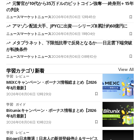
元警官が10代から35万ドルのビットコイン強奪──終身刑＋15年
の判決
ニュース
マーケットニュース
2026年08月06日 12時45分
アマゾン配送大手、JPYCに出資──シリーズB累計約60億円に
ニュース
マーケットニュース
2026年08月06日 11時04分
メタプラネット、下限抵抗帯で反発となるか──日足雲下端突破
が転換条件
ニュース
マーケットニュース
2026年08月06日 08時10分
View All
学習カテゴリ新着
学習
レビュー
MEXCキャンペーン・ボーナス情報総まとめ【2026
年8月最新】
2026年08月06日 12時29分
学習
ガイド
Bitunixキャンペーン・ボーナス情報まとめ【2026
年8月最新】
2026年08月06日 10時22分
学習
レビュー
Bitget日本撤退！日本人の新規登録停止＆サービス