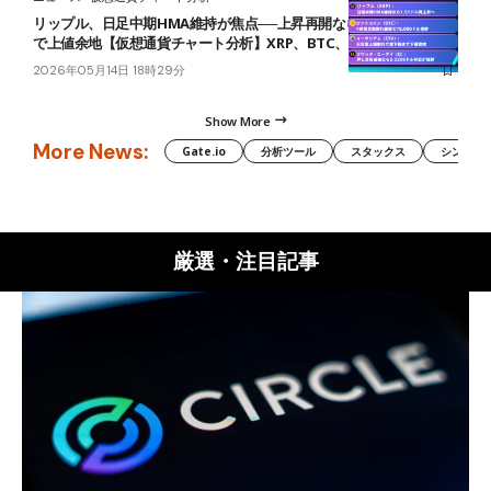
リップル、日足中期HMA維持が焦点──上昇再開なら1.51ドル付近ま
で上値余地【仮想通貨チャート分析】XRP、BTC、ETH、Q
2026年05月14日 18時29分
Show More
More News:
Gate.io
分析ツール
スタックス
シンボル（
厳選・注目記事