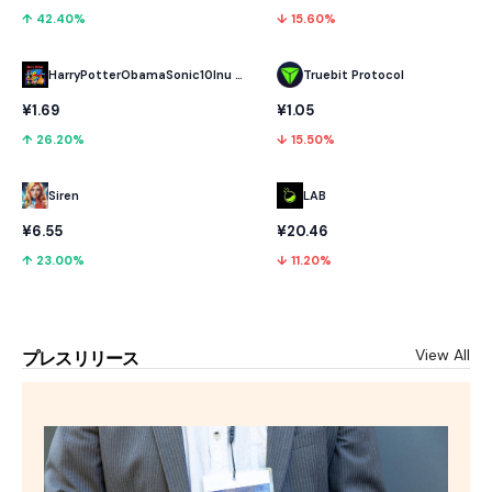
↑ 42.40%
↓ 15.60%
HarryPotterObamaSonic10Inu (ETH)
Truebit Protocol
¥1.69
¥1.05
↑ 26.20%
↓ 15.50%
LAB
Siren
¥20.46
¥6.55
↓ 11.20%
↑ 23.00%
View All
プレスリリース