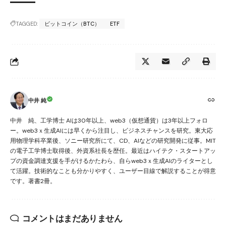
TAGGED:
ビットコイン（BTC）
ETF
中井 純
中井 純、工学博士 AIは30年以上、web3（仮想通貨）は3年以上フォロ
ー。web3ｘ生成AIには早くから注目し、ビジネスチャンスを研究。東大応
用物理学科卒業後、ソニー研究所にて、CD、AIなどの研究開発に従事。MIT
の電子工学博士取得後、外資系社長を歴任。最近はハイテク・スタートアッ
プの資金調達支援を手がけるかたわら、自らweb3ｘ生成AIのライターとし
て活躍。技術的なことも分かりやすく、ユーザー目線で解説することが得意
です。著書2冊。
コメントはまだありません