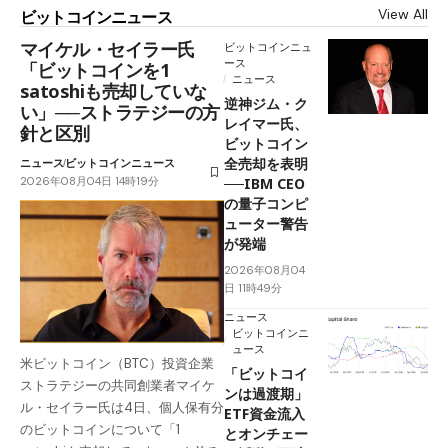
View All
ビットコインニュース
マイケル・セイラー氏
ビットコインニュ
ース
「ビットコインを1
ニュース
satoshiも売却していな
逆神ジム・ク
い」──ストラテジーの方
レイマー氏、
針と区別
ビットコイン
全売却を表明
ニュース
ビットコインニュース
2026年08月04日 14時19分
──IBM CEO
の量子コンピ
ューター警告
が発端
2026年08月04
日 11時49分
ニュース
ビットコインニ
ュース
米ビットコイン（BTC）投資企業
「ビットコイ
ストラテジーの共同創業者マイケ
ンは過渡期」
ル・セイラー氏は4日、個人保有分
ETF資金流入
のビットコインについて「1
とオンチェー