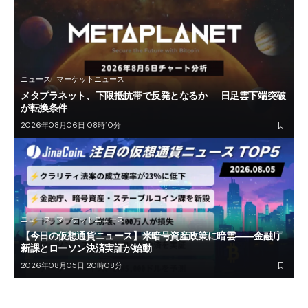
ニュース
マーケットニュース
メタプラネット、下限抵抗帯で反発となるか──日足雲下端突破
が転換条件
2026年08月06日 08時10分
ニュース
マーケットニュース
【今日の仮想通貨ニュース】米暗号資産政策に暗雲――金融庁
新課とローソン決済実証が始動
2026年08月05日 20時08分