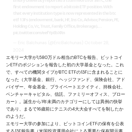
Emory University reported $15.8m worth of
$BTC
, the
first endowment to report a bitcoin ETF position. With
that every institution type is now represented in the btc
etf 13Fs (endowment, bank, HF, Ins Co, Advisor, Pension, PE,
Holding Co, Vc, Trust, Family Office, Brokerage).…
pic.twitter.com/eefYpEbXRn
— Eric Balchunas (@EricBalchunas)
October 28,
2024
エモリー大学が1,580万ドル相当のBTCを報告、ビットコイ
ンETFのポジションを報告した初の大学基金となった。これ
で、すべての機関タイプがBTC ETFの13Fに含まれることに
なった（大学基金、銀行、ヘッジファンド、保険会社、アド
バイザー、年金基金、プライベートエクイティ、持株会社、
ベンチャーキャピタル、信託、ファミリーオフィス、ブロー
カー）。誕生から1年未満のカテゴリーにしては異例の快挙
であり、まるで16歳前にテニスの4大大会すべてを制したか
のようだ。
エモリー大学の参加により、ビットコインETFの保有を公表
する13F報告書（米国投資運用会社による重要な保有開示書