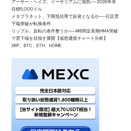
アーサー・ヘイズ、イーサリアムに強気──2026年末
目標5,000ドル
メタプラネット、下限抵抗帯で反発となるか──日足雲
下端突破が転換条件
リップル、反転の条件整うか──4時間足長期HMA突破
で雲下端を目指す展開【仮想通貨チャート分析】
XRP、BTC、ETH、HOME