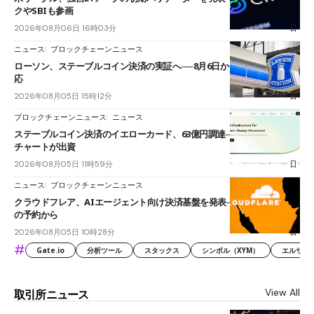
クやSBIも参画
2026年08月06日 16時03分
ニュース
ブロックチェーンニュース
ローソン、ステーブルコイン決済の実証へ──8月6日からJPYCやUSDC対
応
2026年08月05日 15時12分
ブロックチェーンニュース
ニュース
ステーブルコイン決済のイエローカード、63億円調達──ソニーやスタン
チャートが出資
2026年08月05日 11時59分
ニュース
ブロックチェーンニュース
クラウドフレア、AIエージェント向け決済基盤を発表──まずハンドル名
の予約から
2026年08月05日 10時28分
#
Gate.io
分析ツール
スタックス
シンボル（XYM）
エルサル
View All
取引所ニュース