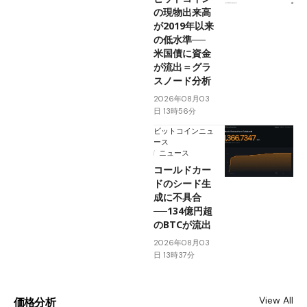
の現物出来高
が2019年以来
の低水準──
米国債に資金
が流出＝グラ
スノード分析
2026年08月03
日 13時56分
ビットコインニュ
ース
ニュース
コールドカー
ドのシード生
成に不具合
──134億円超
のBTCが流出
2026年08月03
日 13時37分
View All
価格分析