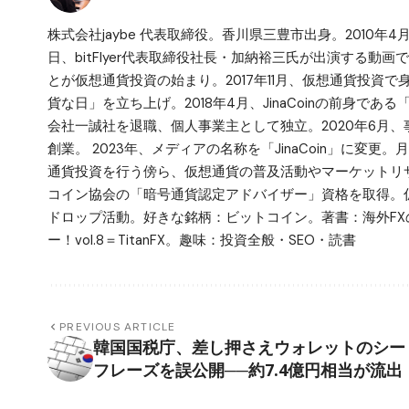
株式会社jaybe 代表取締役。香川県三豊市出身。2010年4
日、bitFlyer代表取締役社長・加納裕三氏が出演する動画で仮
とが仮想通貨投資の始まり。2017年11月、仮想通貨投資
貨な日」を立ち上げ。2018年4月、JinaCoinの前身で
会社一誠社を退職、個人事業主として独立。2020年6月、事業拡
創業。 2023年、メディアの名称を「JinaCoin」に変
通貨投資を行う傍ら、仮想通貨の普及活動やマーケットリサ
コイン協会の「暗号通貨認定アドバイザー」資格を取得。仮
ドロップ活動。好きな銘柄：ビットコイン。著書：海外FX
ー！vol.8＝TitanFX。趣味：投資全般・SEO・読書
PREVIOUS ARTICLE
韓国国税庁、差し押さえウォレットのシー
フレーズを誤公開──約7.4億円相当が流出