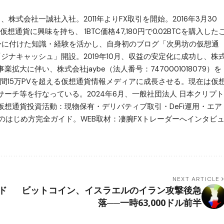
月、株式会社一誠社入社。2011年よりFX取引を開始。2016年3月30
想通貨に興味を持ち、 1BTC価格47,180円で0.02BTCを購入した
で身に付けた知識・経験を活かし、自身初のブログ「次男坊の仮想通
ある「ジナキャッシュ」開設。2019年10月、収益の安定化に成功し、株
大に伴い、株式会社jaybe（法人番号：7470001018079）を
更。月間15万PVを超える仮想通貨情報メディアに成長させる。現在は仮
ーチ等を行なっている。2024年6月、一般社団法人 日本クリプト
想通貨投資活動：現物保有・デリバティブ取引・DeFi運用・エア
のはじめ方完全ガイド。WEB取材：凄腕FXトレーダーへインタビ
NEXT ARTICLE
ド
ビットコイン、イスラエルのイラン攻撃後急
落──一時63,000ドル前半