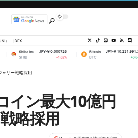
UNI）
DEX
JPY-¥ 0.000726
JPY-¥ 10,231,991.21
 Inu
Bitcoin
E
BTC
E
-1.62%
+0.64%
ジャリー戦略採用
コイン最大10億円
ー戦略採用