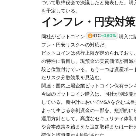
ついて取締役会で決議したと発表した。購入金
を予定している。
インフレ・円安対策
BTC
+0.60%
同社がビットコイン
購入に
フレ・円安リスクへの対応だ。
ビットコインは発行上限が定められており
の特性に着目し、現預金の実質価値が目減
段と位置付けている。もう一つは資産ポー
たリスク分散効果を見込む。
関連：
国内上場企業ビットコイン保有ラン
今回のビットコイン購入は、同社が別途開示
している。新中計においてM&Aを含む成
よって生じる余剰資金の一部を、短期的に
運用方針として、高度なセキュリティ体制
や資本政策を踏まえた追加取得または一部
確保と随時開示も明記された。