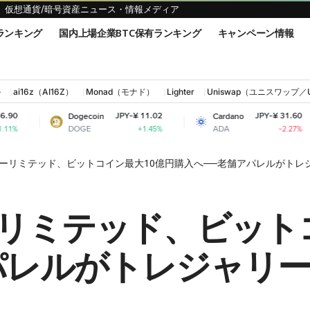
仮想通貨/暗号資産ニュース・情報メディア
ランキング
国内上場企業BTC保有ランキング
キャンペーン情報
ル
ai16z（AI16Z）
Monad（モナド）
Lighter
Uniswap（ユニスワップ／
JPY-¥ 11.02
JPY-¥ 31.60
Dogecoin
Cardano
Shiba
DOGE
ADA
SHIB
+1.45%
-2.27%
ーリミテッド、ビットコイン最大10億円購入へ──老舗アパレルがトレ
リミテッド、ビット
パレルがトレジャリ