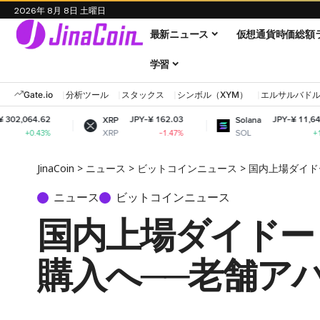
2026年 8月 8日 土曜日
最新ニュース
仮想通貨時価総額
学習
Gate.io
分析ツール
スタックス
シンボル（XYM）
エルサルバド
JPY-¥ 162.03
JPY-¥ 11,646.90
XRP
Solana
XRP
SOL
-1.47%
+1.11%
JinaCoin
>
ニュース
>
ビットコインニュース
>
国内上場ダイド
ニュース
ビットコインニュース
国内上場ダイドー
購入へ──老舗ア