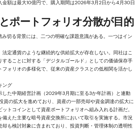
額は最大10億円で、購入期間は2026年3月2日から4月30
とポートフォリオ分散が目的
踏み切る背景には、二つの明確な課題意識がある。一つはイン
、法定通貨のような継続的な供給拡大が存在しない。同社はこ
りすることに対する「デジタルゴールド」としての価値保存手
トフォリオの多様化で、従来の資産クラスとの低相関を活かし
キング
した中期経営計画（2029年3月期に至る3か年計画）と連動
長投資の拡大を進めており、資産の一部売却や資金調達の拡大に
ビットコインとして資産ポートフォリオへ組み入れる計画だ。
を備えた主要な暗号資産交換所において取引を実施する。市況
売却も検討対象に含まれており、投資判断・管理体制の透明性