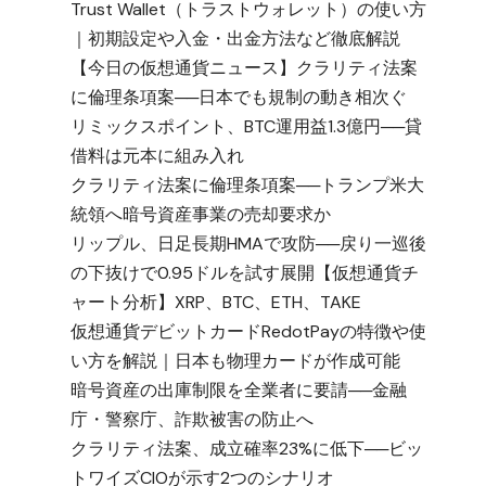
Trust Wallet（トラストウォレット）の使い方
｜初期設定や入金・出金方法など徹底解説
【今日の仮想通貨ニュース】クラリティ法案
に倫理条項案──日本でも規制の動き相次ぐ
リミックスポイント、BTC運用益1.3億円──貸
借料は元本に組み入れ
クラリティ法案に倫理条項案──トランプ米大
統領へ暗号資産事業の売却要求か
リップル、日足長期HMAで攻防──戻り一巡後
の下抜けで0.95ドルを試す展開【仮想通貨チ
ャート分析】XRP、BTC、ETH、TAKE
仮想通貨デビットカードRedotPayの特徴や使
い方を解説｜日本も物理カードが作成可能
暗号資産の出庫制限を全業者に要請──金融
庁・警察庁、詐欺被害の防止へ
クラリティ法案、成立確率23%に低下──ビッ
トワイズCIOが示す2つのシナリオ