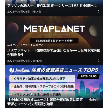
アマゾン配送大手、JPYCに出資──シリーズB累計約60億円に
2026年08月06日 11時04分
ニュース
マーケットニュース
メタプラネット、下限抵抗帯で反発となるか──日足雲下端突破
が転換条件
2026年08月06日 08時10分
ニュース
マーケットニュース
【今日の仮想通貨ニュース】米暗号資産政策に暗雲――金融庁
新課とローソン決済実証が始動