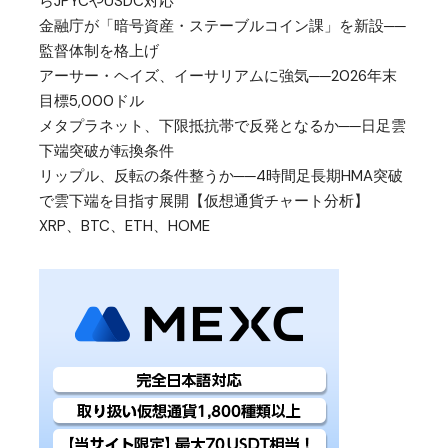
らJPYCやUSDC対応
金融庁が「暗号資産・ステーブルコイン課」を新設──
監督体制を格上げ
アーサー・ヘイズ、イーサリアムに強気──2026年末
目標5,000ドル
メタプラネット、下限抵抗帯で反発となるか──日足雲
下端突破が転換条件
リップル、反転の条件整うか──4時間足長期HMA突破
で雲下端を目指す展開【仮想通貨チャート分析】
XRP、BTC、ETH、HOME