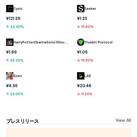
Cysic
Seeker
¥121.39
¥1.23
↑ 42.40%
↓ 15.60%
HarryPotterObamaSonic10Inu (ETH)
Truebit Protocol
¥1.69
¥1.05
↑ 26.20%
↓ 15.50%
LAB
Siren
¥20.46
¥6.55
↓ 11.20%
↑ 23.00%
View All
プレスリリース