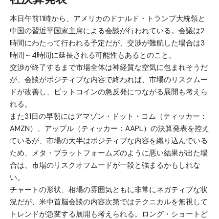
本日午前11時から、アメリカのドナルド・トランプ大統領と
中国の習近平国家主席による会談が行われている。会議は2
時間にわたって行われる予定だが、交渉が難航した場合は3
時間～4時間に延長される可能性もあるとのこと。
交渉が終了するまで市場全体は神経質な空気に包まれそうだ
が、会談がポジティブな内容で終われば、市場のリスクムー
ドが改善し、ビットコインの急反発につながる展開も考えら
れる。
また31日の早朝にはアマゾン・ドット・コム（ティッカー：
AMZN）、アップル（ティッカー：AAPL）の決算発表を控え
ているが、市場の大半はポジティブな内容を織り込んでいる
ため、メタ・プラットフォームズのように悪い結果が出た場
合は、市場のリスクオフムードが一段と強まるかもしれな
い。
チャートの形状、相場の雰囲気ともに非常にネガティブな状
況だが、米中首脳会談の内容次第ではテクニカルを無視して
トレンドが急変する展開も考えられる。ロング・ショートど