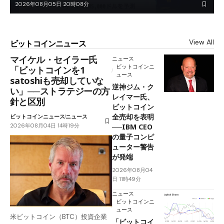
2026年08月05日 20時08分
View All
ビットコインニュース
マイケル・セイラー氏
ニュース
ビットコインニ
「ビットコインを1
ュース
satoshiも売却していな
逆神ジム・ク
い」──ストラテジーの方
レイマー氏、
針と区別
ビットコイン
全売却を表明
ビットコインニュース
ニュース
2026年08月04日 14時19分
──IBM CEO
の量子コンピ
ューター警告
が発端
2026年08月04
日 11時49分
ニュース
ビットコインニ
ュース
米ビットコイン（BTC）投資企業
「ビットコイ