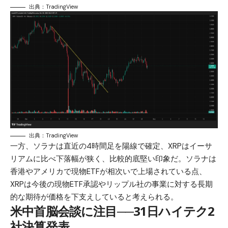
出典：TradingView
出典：TradingView
一方、ソラナは直近の4時間足を陽線で確定、XRPはイーサ
リアムに比べ下落幅が狭く、比較的底堅い印象だ。ソラナは
香港やアメリカで現物ETFが相次いで上場されている点、
XRPは今後の現物ETF承認やリップル社の事業に対する長期
的な期待が価格を下支えしていると考えられる。
米中首脳会談に注目──31日ハイテク2
社決算発表