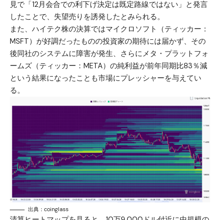
見で「12月会合での利下げ決定は既定路線ではない」と発言
したことで、失望売りを誘発したとみられる。
また、ハイテク株の決算ではマイクロソフト（ティッカー：
MSFT）が好調だったものの投資家の期待には届かず、その
後同社のシステムに障害が発生、さらにメタ・プラットフォ
ームズ（ティッカー：META）の純利益が前年同期比83％減
という結果になったことも市場にプレッシャーを与えてい
る。
出典：coinglass
清算ヒートマップを見ると、10万9,000ドル付近に中規模の