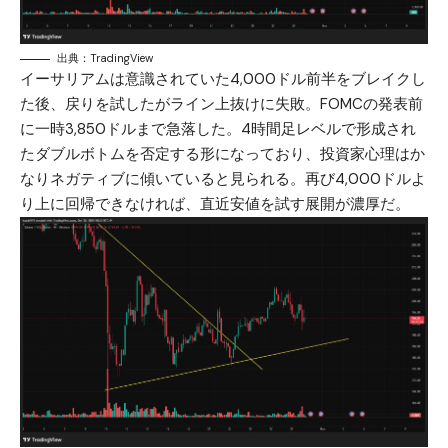
出典：TradingView
イーサリアムは意識されていた4,000ドル前半をブレイクし
た後、戻りを試したがライン上抜けに失敗。FOMCの発表前
に一時3,850ドルまで急落した。4時間足レベルで形成され
たダブルボトムを否定する形になっており、投資家心理はか
なりネガティブに傾いていると見られる。再び4,000ドルよ
り上に回帰できなければ、直近安値を試す展開が濃厚だ。