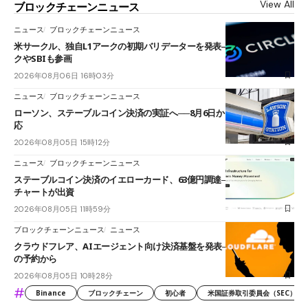
View All
ブロックチェーンニュース
ニュース
ブロックチェーンニュース
米サークル、独自L1アークの初期バリデーターを発表――ブラックロッ
クやSBIも参画
2026年08月06日 16時03分
ニュース
ブロックチェーンニュース
ローソン、ステーブルコイン決済の実証へ──8月6日からJPYCやUSDC対
応
2026年08月05日 15時12分
ニュース
ブロックチェーンニュース
ステーブルコイン決済のイエローカード、63億円調達──ソニーやスタン
チャートが出資
2026年08月05日 11時59分
ブロックチェーンニュース
ニュース
クラウドフレア、AIエージェント向け決済基盤を発表──まずハンドル名
の予約から
2026年08月05日 10時28分
#
Binance
ブロックチェーン
初心者
米国証券取引委員会（SEC）