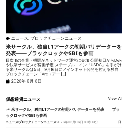
ニュース
,
ブロックチェーンニュース
米サークル、独自L1アークの初期バリデーターを
ジ
発表――ブラックロックやSBIも参画
B
目次 11の企業・機関がネットワーク運営に参加 公開初日からDeFi
目
や決済サービスが稼働予定 ステーブルコイン「USDC」を手がけ
だ
る米サークルは5日、9月16日にメインネット公開を控える独自
大
ブロックチェーン「Arc（アー […]
半
2026年 8月 6日
View All
仮想通貨ニュース
米サークル、独自L1アークの初期バリデーターを発表――ブラ
ックロックやSBIも参画
ニュース
ブロックチェーンニュース
2026年08月06日 16時03分