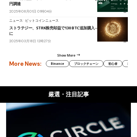
円調達
2025年08月01日 01時04分
ニュース
ビットコインニュース
ストラテジー、STRK株売却益で130 BTC追加購入──評価額6.2兆円
に
2025年03月18日 12時27分
Show More
More News:
Binance
ブロックチェーン
初心者
米国証
厳選・注目記事