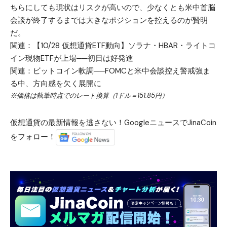
ちらにしても現状はリスクが高いので、少なくとも米中首脳
会談が終了するまでは大きなポジションを控えるのが賢明
だ。
関連：
【10/28 仮想通貨ETF動向】ソラナ・HBAR・ライトコ
イン現物ETFが上場──初日は好発進
関連：
ビットコイン軟調──FOMCと米中会談控え警戒強ま
る中、方向感を欠く展開に
※価格は執筆時点でのレート換算（1ドル＝151.85円）
仮想通貨の最新情報を逃さない！GoogleニュースでJinaCoin
をフォロー！