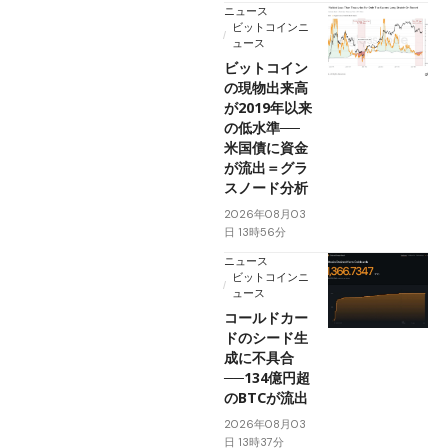
ニュース
ビットコインニ
ュース
ビットコイン
の現物出来高
が2019年以来
の低水準──
米国債に資金
が流出＝グラ
スノード分析
2026年08月03
日 13時56分
ニュース
ビットコインニ
ュース
コールドカー
ドのシード生
成に不具合
──134億円超
のBTCが流出
2026年08月03
日 13時37分