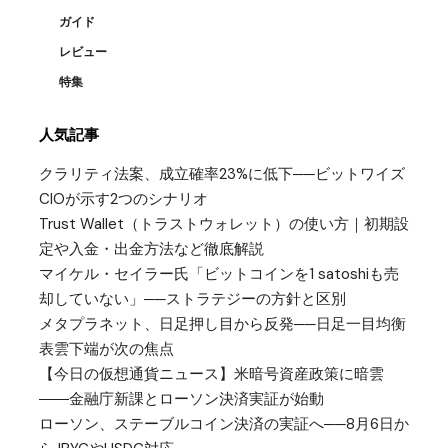
ガイド
レビュー
特集
人気記事
クラリティ法案、成立確率23%に低下──ビットワイズ
CIOが示す2つのシナリオ
Trust Wallet（トラストウォレット）の使い方｜初期設
定や入金・出金方法など徹底解説
マイケル・セイラー氏「ビットコインを1 satoshiも売
却していない」──ストラテジーの方針と区別
メタプラネット、日足押し目から反発──日足一目均衡
表雲下端が次の焦点
【今日の仮想通貨ニュース】米暗号資産政策に暗雲
――金融庁新課とローソン決済実証が始動
ローソン、ステーブルコイン決済の実証へ──8月6日か