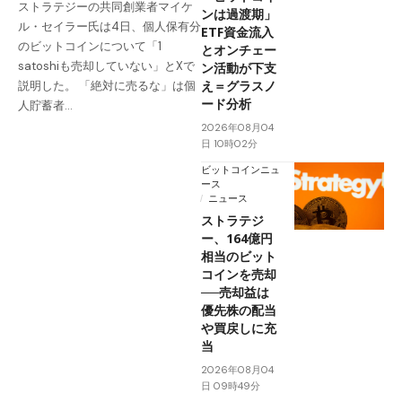
ストラテジーの共同創業者マイケ
ンは過渡期」
ル・セイラー氏は4日、個人保有分
ETF資金流入
のビットコインについて「1
とオンチェー
satoshiも売却していない」とXで
ン活動が下支
え＝グラスノ
説明した。 「絶対に売るな」は個
ード分析
人貯蓄者…
2026年08月04
日 10時02分
ビットコインニュ
ース
ニュース
ストラテジ
ー、164億円
相当のビット
コインを売却
──売却益は
優先株の配当
や買戻しに充
当
2026年08月04
日 09時49分