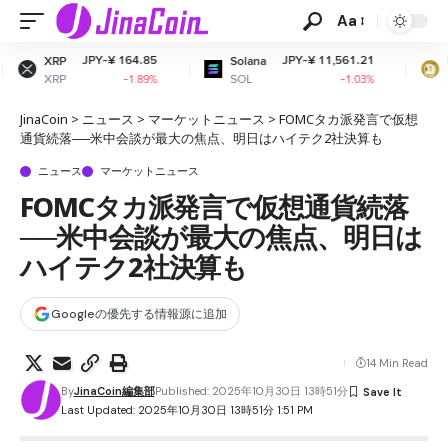
Aa
¥ 164.85
JPY-¥ 11,561.21
JPY-¥ 1
Solana
Dogecoin
SOL
DOGE
-1.89%
-1.03%
-
JinaCoin
>
ニュース
>
マーケットニュース
>
FOMCタカ派発言で仮想
通貨続落──米中会談が最大の焦点、明日はハイテク2社決算も
ニュース
マーケットニュース
FOMCタカ派発言で仮想通貨続落
──米中会談が最大の焦点、明日は
ハイテク2社決算も
Googleの優先する情報源に追加
14 Min Read
By
JinaCoin編集部
Published: 2025年10月30日 13時51分
Last Updated: 2025年10月30日 13時51分 1:51 PM