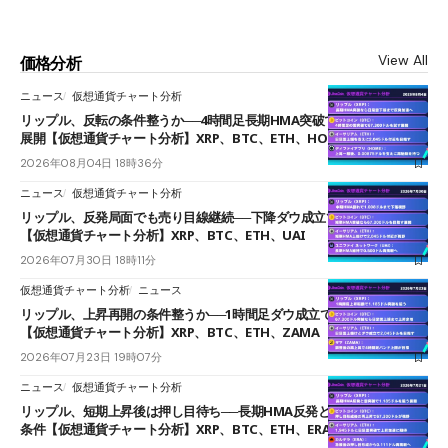
View All
価格分析
ニュース
仮想通貨チャート分析
リップル、反転の条件整うか──4時間足長期HMA突破で雲下端を目指す
展開【仮想通貨チャート分析】XRP、BTC、ETH、HOME
2026年08月04日 18時36分
ニュース
仮想通貨チャート分析
リップル、反発局面でも売り目線継続──下降ダウ成立で下値追う展開
【仮想通貨チャート分析】XRP、BTC、ETH、UAI
2026年07月30日 18時11分
仮想通貨チャート分析
ニュース
リップル、上昇再開の条件整うか──1時間足ダウ成立で1.185ドルを狙う
【仮想通貨チャート分析】XRP、BTC、ETH、ZAMA
2026年07月23日 19時07分
ニュース
仮想通貨チャート分析
リップル、短期上昇後は押し目待ち──長期HMA反発と雲上抜けが買い
条件【仮想通貨チャート分析】XRP、BTC、ETH、ERA