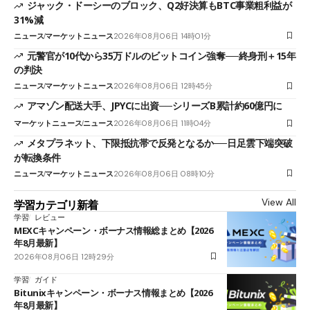
ジャック・ドーシーのブロック、Q2好決算もBTC事業粗利益が
31%減
ニュース
マーケットニュース
2026年08月06日 14時01分
元警官が10代から35万ドルのビットコイン強奪──終身刑＋15年
の判決
ニュース
マーケットニュース
2026年08月06日 12時45分
アマゾン配送大手、JPYCに出資──シリーズB累計約60億円に
マーケットニュース
ニュース
2026年08月06日 11時04分
メタプラネット、下限抵抗帯で反発となるか──日足雲下端突破
が転換条件
ニュース
マーケットニュース
2026年08月06日 08時10分
View All
学習カテゴリ新着
学習
レビュー
MEXCキャンペーン・ボーナス情報総まとめ【2026
年8月最新】
2026年08月06日 12時29分
学習
ガイド
Bitunixキャンペーン・ボーナス情報まとめ【2026
年8月最新】