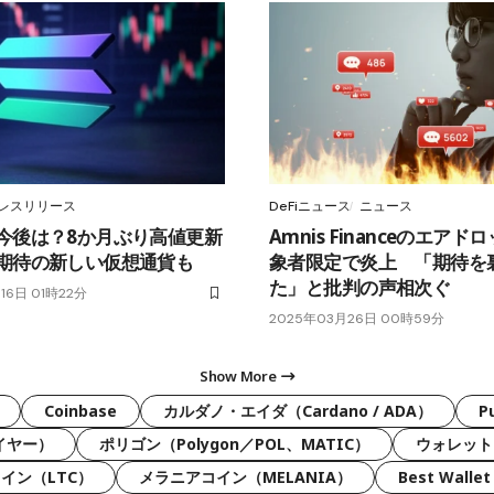
レスリリース
DeFiニュース
ニュース
今後は？8か月ぶり高値更新
Amnis Financeのエアド
期待の新しい仮想通貨も
象者限定で炎上 「期待を
た」と批判の声相次ぐ
16日 01時22分
2025年03月26日 00時59分
Show More
Coinbase
カルダノ・エイダ（Cardano / ADA）
P
ライヤー）
ポリゴン（Polygon／POL、MATIC）
ウォレット
イン（LTC）
メラニアコイン（MELANIA）
Best Wallet