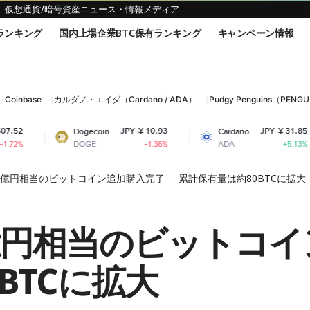
仮想通貨/暗号資産ニュース・情報メディア
ランキング
国内上場企業BTC保有ランキング
キャンペーン情報
Coinbase
カルダノ・エイダ（Cardano / ADA）
Pudgy Penguins（PENG
JPY-¥ 10.93
JPY-¥ 31.85
Dogecoin
Cardano
Shib
DOGE
ADA
SHI
-1.36%
+5.13%
0億円相当のビットコイン追加購入完了──累計保有量は約80BTCに拡大
億円相当のビットコイ
BTCに拡大