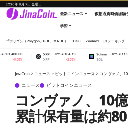
2026年 8月 7日 金曜日
最新ニュース
仮想通貨時価総額
学習
ポリゴン（Polygon／POL、MATIC）
DeFi
Zoomex
ステーキング
JPY-¥ 164.19
JPY-¥ 11,507.52
XRP
Solana
XRP
SOL
-2.35%
-1.72%
JinaCoin
>
ニュース
>
ビットコインニュース
>
コンヴァノ、1
ニュース
ビットコインニュース
コンヴァノ、10
累計保有量は約80