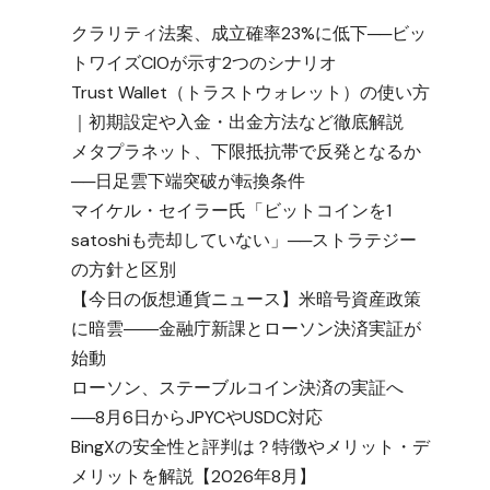
クラリティ法案、成立確率23%に低下──ビッ
トワイズCIOが示す2つのシナリオ
Trust Wallet（トラストウォレット）の使い方
｜初期設定や入金・出金方法など徹底解説
メタプラネット、下限抵抗帯で反発となるか
──日足雲下端突破が転換条件
マイケル・セイラー氏「ビットコインを1
satoshiも売却していない」──ストラテジー
の方針と区別
【今日の仮想通貨ニュース】米暗号資産政策
に暗雲――金融庁新課とローソン決済実証が
始動
ローソン、ステーブルコイン決済の実証へ
──8月6日からJPYCやUSDC対応
BingXの安全性と評判は？特徴やメリット・デ
メリットを解説【2026年8月】