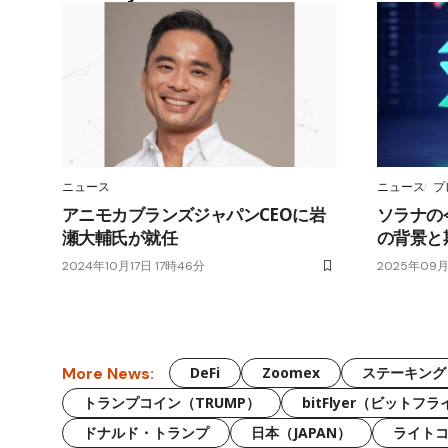
ニュース
ニュース
プ
アニモカブランズジャパンCEOに岩
ソラナの
瀬大輔氏が就任
の背景と
2024年10月17日 17時46分
2025年09月
More News:
DeFi
Zoomex
ステーキング
トランプコイン（TRUMP）
bitFlyer（ビットフ
ドナルド・トランプ
日本（JAPAN）
ライトコ