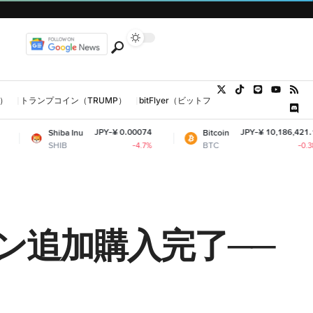
U）
トランプコイン（TRUMP）
bitFlyer（ビットフライヤー）
金（ゴール
JPY-¥ 0.00074
JPY-¥ 10,186,421.10
a Inu
Bitcoin
E
B
BTC
E
-4.7%
-0.38%
ン追加購入完了──