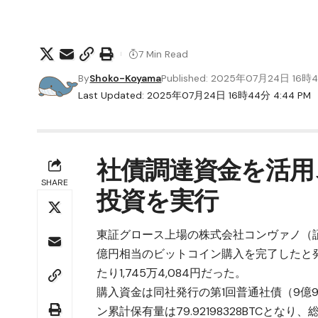
7 Min Read
By
Shoko-Koyama
Published: 2025年07月24日 16時
Last Updated: 2025年07月24日 16時44分 4:44 PM
社債調達資金を活用
SHARE
投資を実行
東証グロース上場の株式会社コンヴァノ（証券
億円相当のビットコイン購入を完了したと発表し
たり1,745万4,084円だった。
購入資金は同社発行の第1回普通社債（9億9
ン累計保有量は79.92198328BTCとな