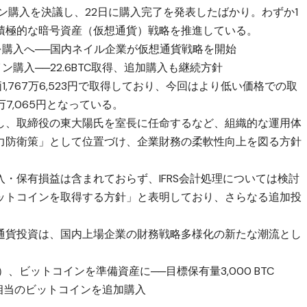
イン購入を決議し、22日に購入完了を発表したばかり。わずか1
、積極的な暗号資産（仮想通貨）戦略を推進している。
を購入へ──国内ネイル企業が仮想通貨戦略を開始
購入──22.6BTC取得、追加購入も継続方針
単価1,767万6,523円で取得しており、今回はより低い価格での取
万7,065円となっている。
し、取締役の東大陽氏を室長に任命するなど、組織的な運用体
力防衛策」として位置づけ、企業財務の柔軟性向上を図る方針
入・保有損益は含まれておらず、IFRS会計処理については検討
ットコインを取得する方針」と表明しており、さらなる追加投
通貨投資は、国内上場企業の財務戦略多様化の新たな潮流とし
、ビットコインを準備資産に──目標保有量3,000 BTC
円相当のビットコインを追加購入