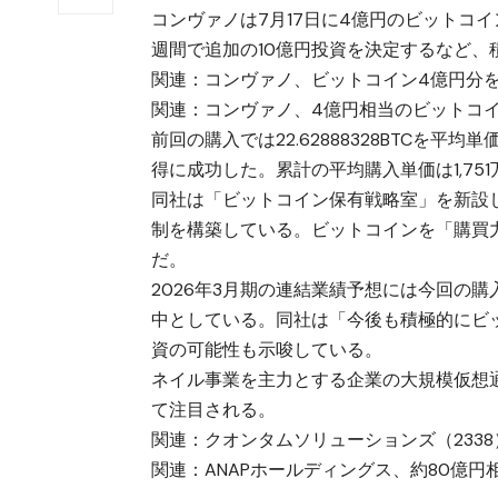
コンヴァノは7月17日に4億円のビットコ
週間で追加の10億円投資を決定するなど
関連：
コンヴァノ、ビットコイン4億円分
関連：
コンヴァノ、4億円相当のビットコイン
前回の購入では22.62888328BTCを平均
得に成功した。累計の平均購入単価は1,751
同社は「ビットコイン保有戦略室」を新設
制を構築している。ビットコインを「購買
だ。
2026年3月期の連結業績予想には今回の購
中としている。同社は「今後も積極的にビ
資の可能性も示唆している。
ネイル事業を主力とする企業の大規模仮想
て注目される。
関連：
クオンタムソリューションズ（2338）
関連：
ANAPホールディングス、約80億