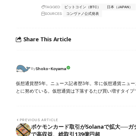
TAGGED:
ビットコイン（BTC）
日本（JAPAN）
SOURCES:
コンヴァノ公式発表
Share This Article
Shoko-Koyama
By
仮想通貨歴5年。ニュース記者歴3年。常に仮想通貨ニュ
とに努めている。仮想通貨は下落するたび買い増すタイプ
PREVIOUS ARTICLE
ポケモンカード取引がSolanaで拡大──ガ
で高収益、総取引139億円超