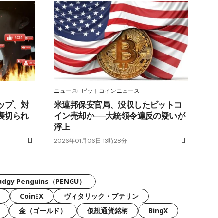
ニュース
ビットコインニュース
ロップ、対
米連邦保安官局、没収したビットコ
裏切られ
イン売却か──大統領令違反の疑いが
浮上
2026年01月06日 13時28分
udgy Penguins（PENGU）
CoinEX
ヴィタリック・ブテリン
金（ゴールド）
仮想通貨銘柄
BingX