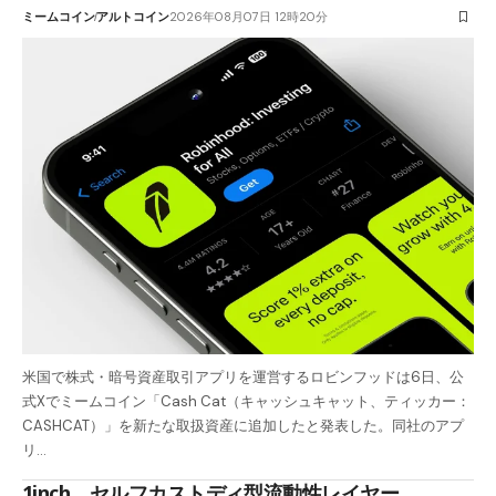
ミームコイン
アルトコイン
2026年08月07日 12時20分
米国で株式・暗号資産取引アプリを運営するロビンフッドは6日、公
式Xでミームコイン「Cash Cat（キャッシュキャット、ティッカー：
CASHCAT）」を新たな取扱資産に追加したと発表した。同社のアプ
リ…
1inch、セルフカストディ型流動性レイヤー