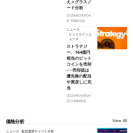
え＝グラスノ
ード分析
2026年08月04
日 10時02分
ニュース
ビットコインニ
ュース
ストラテジ
ー、164億円
相当のビット
コインを売却
──売却益は
優先株の配当
や買戻しに充
当
2026年08月04
日 09時49分
View All
価格分析
ニュース
仮想通貨チャート分析