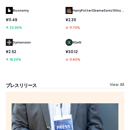
Biconomy
HarryPotterObamaSonic10Inu (ETH)
¥11.49
¥2.35
↑ 23.30%
↓ 11.70%
Dymension
KGeN
¥2.52
¥30.12
↑ 18.20%
↓ 11.60%
View All
プレスリリース