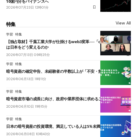
10億円分をバイナンスへ
2026年07月23日 12時01分
View All
特集
学習
特集
【独占取材】千葉工業大学が仕掛けるweb3変革──「cJPY」とAIの融合
は日本をどう変えるのか
2026年07月13日 09時25分
学習
特集
暗号資産の確定申告、未経験者の半数以上が「不安・無理」
2026年06月13日 11時11分
学習
特集
暗号資産市場の成長に向け、政府や業界団体に求めることは？
2026年06月10日 11時15分
学習
特集
日本の暗号資産の投資環境、満足している人は5％未満
2026年06月08日 10時43分