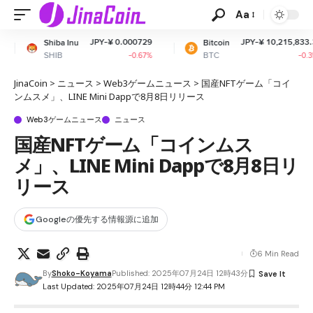
Aa
JPY-¥ 0.000729
JPY-¥ 10,215,833.32
nu
Bitcoin
Et
BTC
ET
-0.67%
-0.35%
JinaCoin
>
ニュース
>
Web3ゲームニュース
>
国産NFTゲーム「コイ
ンムスメ」、LINE Mini Dappで8月8日リリース
Web3ゲームニュース
ニュース
国産NFTゲーム「コインムス
メ」、LINE Mini Dappで8月8日リ
リース
Googleの優先する情報源に追加
6 Min Read
By
Shoko-Koyama
Published: 2025年07月24日 12時43分
Last Updated: 2025年07月24日 12時44分 12:44 PM