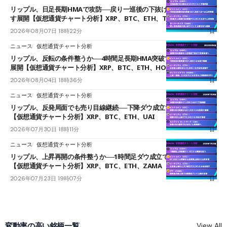
リップル、日足長期HMAで攻防──戻り一巡後の下抜けで0.95ドルを試
す展開【仮想通貨チャート分析】XRP、BTC、ETH、TAKE
2026年08月07日 18時22分
ニュース
仮想通貨チャート分析
リップル、反転の条件整うか──4時間足長期HMA突破で雲下端を目指す
展開【仮想通貨チャート分析】XRP、BTC、ETH、HOME
2026年08月04日 18時36分
ニュース
仮想通貨チャート分析
リップル、反発局面でも売り目線継続──下降ダウ成立で下値追う展開
【仮想通貨チャート分析】XRP、BTC、ETH、UAI
2026年07月30日 18時11分
ニュース
仮想通貨チャート分析
リップル、上昇再開の条件整うか──1時間足ダウ成立で1.185ドルを狙う
【仮想通貨チャート分析】XRP、BTC、ETH、ZAMA
2026年07月23日 19時07分
変動率の高い銘柄一覧
View All