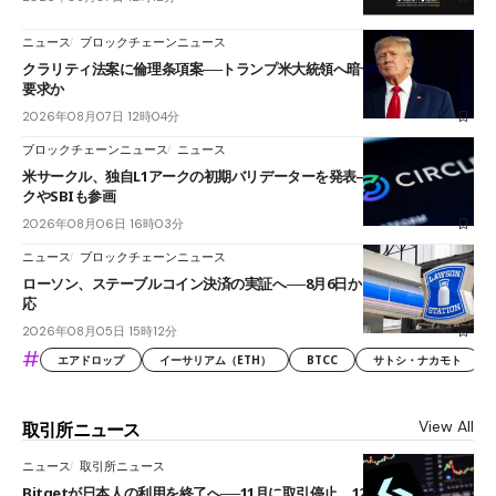
ニュース
ブロックチェーンニュース
クラリティ法案に倫理条項案──トランプ米大統領へ暗号資産事業の売却
要求か
2026年08月07日 12時04分
ブロックチェーンニュース
ニュース
米サークル、独自L1アークの初期バリデーターを発表――ブラックロッ
クやSBIも参画
2026年08月06日 16時03分
ニュース
ブロックチェーンニュース
ローソン、ステーブルコイン決済の実証へ──8月6日からJPYCやUSDC対
応
2026年08月05日 15時12分
#
エアドロップ
イーサリアム（ETH）
BTCC
サトシ・ナカモト
View All
取引所ニュース
ニュース
取引所ニュース
Bitgetが日本人の利用を終了へ──11月に取引停止、12月末に強制決済