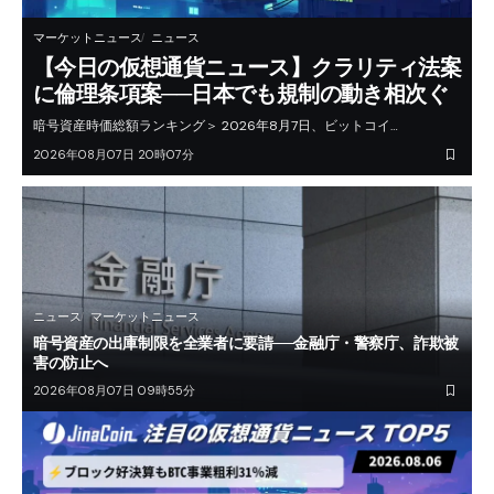
マーケットニュース
ニュース
【今日の仮想通貨ニュース】クラリティ法案
に倫理条項案──日本でも規制の動き相次ぐ
暗号資産時価総額ランキング＞ 2026年8月7日、ビットコイ…
2026年08月07日 20時07分
ニュース
マーケットニュース
暗号資産の出庫制限を全業者に要請──金融庁・警察庁、詐欺被
害の防止へ
2026年08月07日 09時55分