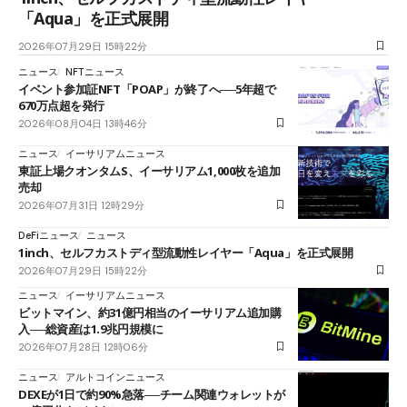
「Aqua」を正式展開
2026年07月29日 15時22分
ニュース
NFTニュース
イベント参加証NFT「POAP」が終了へ──5年超で
670万点超を発行
2026年08月04日 13時46分
ニュース
イーサリアムニュース
東証上場クオンタムS、イーサリアム1,000枚を追加
売却
2026年07月31日 12時29分
DeFiニュース
ニュース
1inch、セルフカストディ型流動性レイヤー「Aqua」を正式展開
2026年07月29日 15時22分
ニュース
イーサリアムニュース
ビットマイン、約31億円相当のイーサリアム追加購
入──総資産は1.9兆円規模に
2026年07月28日 12時06分
ニュース
アルトコインニュース
DEXEが1日で約90%急落──チーム関連ウォレットが