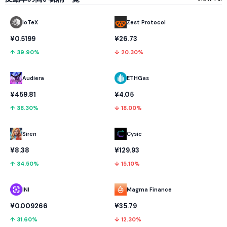
IoTeX
Zest Protocol
¥0.5199
¥26.73
↑ 39.90%
↓ 20.30%
Audiera
ETHGas
¥459.81
¥4.05
↑ 38.30%
↓ 18.00%
Cysic
Siren
¥129.93
¥8.38
↓ 15.10%
↑ 34.50%
INI
Magma Finance
¥0.009266
¥35.79
↑ 31.60%
↓ 12.30%