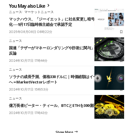
You May also Like
ニュース
マーケットニュース
マックハウス、「ジーイエット」に社名変更し暗号資産事業を本格
化──9月17日臨時株主総会で承認予定
2025年08月08日 08時22分
ニュース
国連「テザーがマネーロンダリングや詐欺に関与」｜テザー社は猛
反論
2024年10月17日 17時44分
ニュース
ソラナの成長予測、価格330ドルに｜時価総額はイーサリアムの50％
へ＝MarketVectorレポート
2024年10月17日 15時53分
ニュース
億万長者ピーター・ティール、BTCとETHを300億円分購入
2024年10月17日 17時43分
Show More