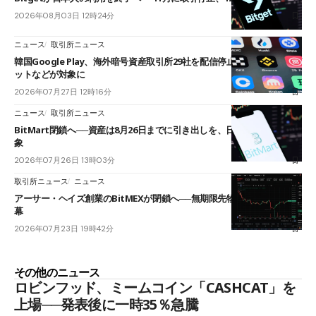
2026年08月03日 12時24分
ニュース
取引所ニュース
韓国Google Play、海外暗号資産取引所29社を配信停止──OKXやバイビ
ットなどが対象に
2026年07月27日 12時16分
ニュース
取引所ニュース
BitMart閉鎖へ──資産は8月26日までに引き出しを、日本人利用者も対
象
2026年07月26日 13時03分
取引所ニュース
ニュース
アーサー・ヘイズ創業のBitMEXが閉鎖へ──無期限先物を生んだ11年に
幕
2026年07月23日 19時42分
その他のニュース
ロビンフッド、ミームコイン「CASHCAT」を
上場──発表後に一時35％急騰