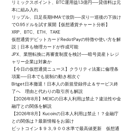
リミックスポイント、BTC運用益1.3億円──貸借料は元
本に組み入れ
リップル、日足長期HMAで攻防──戻り一巡後の下抜け
で0.95ドルを試す展開【仮想通貨チャート分析】
XRP、BTC、ETH、TAKE
仮想通貨デビットカードRedotPayの特徴や使い方を解
説｜日本も物理カードが作成可能
JPX、業態転換に再審査制度を検討──暗号資産トレジ
ャリー企業は対象か
【今日の仮想通貨ニュース】クラリティ法案に倫理条
項案──日本でも規制の動き相次ぐ
Bitget日本撤退！日本人の新規登録停止＆サービス終
了へ 理由と代わりの取引所も解説
【2026年8月】MEXCの日本人利用は禁止？違法性や金
融庁との関係を解説
【2026年8月】Kucoinの日本人利用は禁止！？金融庁
との関係は？最新情報をお届け
ビットコイン＄９３,９００水準で最高値更新 仮想通