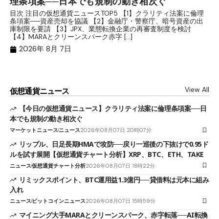
理条項案──日本でも規制の動き相次ぐ
下
分
目次 注目の仮想通貨ニュースTOP5 【1】クラリティ法案に倫理
条項案──資産売却を協議 【2】金融庁・警察庁、暗号資産の出
目
庫制限を要請 【3】JPX、業態転換企業の再審査制度を検討
ト
【4】MARAとクリーンスパーク赤字 […]
（
（X
2026年 8月 7日
View All
仮想通貨ニュース
【今日の仮想通貨ニュース】クラリティ法案に倫理条項案──日
本でも規制の動き相次ぐ
マーケットニュース
ニュース
2026年08月07日 20時07分
リップル、日足長期HMAで攻防──戻り一巡後の下抜けで0.95ド
ルを試す展開【仮想通貨チャート分析】XRP、BTC、ETH、TAKE
ニュース
仮想通貨チャート分析
2026年08月07日 18時22分
リミックスポイント、BTC運用益1.3億円──貸借料は元本に組み
入れ
ニュース
ビットコインニュース
2026年08月07日 15時59分
マイニング大手MARAとクリーンスパーク、赤字転落──AI転換