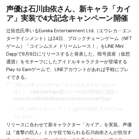
声優は石川由依さん、新キャラ「カイ
ア」実装で4大記念キャンペーン開催
辻拓也氏率いるEureka Entertainment Ltd.（エウレカ・エン
ターテインメント）は24日、ブロックチェーンゲーム（NFT
ゲーム）「コインムスメ ドリームレース！」をLINE Mini
Dappで8月8日にリリースすると発表した。暗号資産（仮想
通貨）をモチーフにしたアイドルキャラクターが登場する
Play to Earnゲームで、LINEアカウントがあれば手軽にプレ
イできる。
ブロックチェーンゲーム「コインムスメ ドリームレー
ス！」、LINE Mini Dapp版リリース日が8月8日に決定！
https://t.co/BrKylvKhqe
pic.twitter.com/sMxf7Jajvi
— PR TIMESスタートアップ (@PRTIMES_STUP)
July
24, 2025
リリースに合わせて新キャラクター「カイア」を実装。声優
は『進撃の巨人』ミカサ役で知られる石川由依さんが担当す