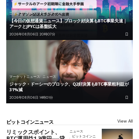
ニュース
マーケットニュース
【今日の仮想通貨ニュース】ブロック好決算もBTC事業失速｜
アークとJPYCは基盤拡大
2026年08月06日 20時07分
マーケットニュース
ニュース
ジャック・ドーシーのブロック、Q2好決算もBTC事業粗利益が
31%減
2026年08月06日 14時01分
View All
ビットコインニュース
リミックスポイント、
ニュース
ビットコインニ
BTC運用益1.3億円──貸