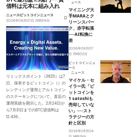
ュース
借料は元本に組み入れ
マイニング大
ニュース
ビットコインニュース
手MARAとク
2026年08月07日 15時59分
リーンスパー
ク、赤字転落
──AI転換に
差
2026年08月07
日 15時02分
ビットコインニュ
ース
ニュース
リミックスポイント（3825）は7
マイケル・セ
日、保有するビットコイン（）の
イラー氏「ビ
レンディング運用とアルトコイン
ットコインを
のステーキングについて、直近の
1 satoshiも
運用実績を開示した。2月24日か
売却していな
ら7月31日までのBTC貸借料は
い」──スト
ラテジーの方
12.436…
針と区別
2026年08月04
日 14時19分