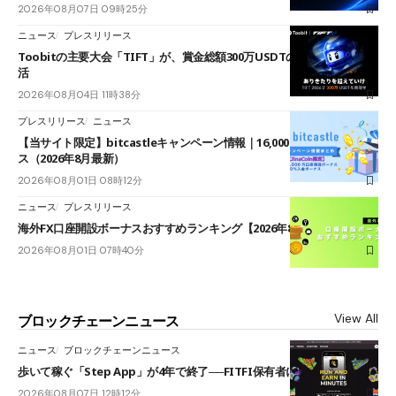
2026年08月07日 09時25分
ニュース
プレスリリース
Toobitの主要大会「TIFT」が、賞金総額300万USDTのレースとして復
活
2026年08月04日 11時38分
プレスリリース
ニュース
【当サイト限定】bitcastleキャンペーン情報｜16,000円口座開設ボーナ
ス（2026年8月最新）
2026年08月01日 08時12分
ニュース
プレスリリース
海外FX口座開設ボーナスおすすめランキング【2026年8月最新】
2026年08月01日 07時40分
View All
ブロックチェーンニュース
ニュース
ブロックチェーンニュース
歩いて稼ぐ「Step App」が4年で終了──FITFI保有者に対応呼びかけ
2026年08月07日 12時12分