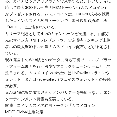
る。カイアピックアップガチャで入手すると、レアリティに
応じて最大300ドル相当のMSMトークン（ムスメコイン）
がプレゼントされる。ムスメコインは、ERC-20規格を採用
したコインムスメの独自トークンで、海外仮想通貨取引所
「
MEXC
」に上場されている。
リリース記念として4つのキャンペーンを実施。石川由依さ
んのサイン入りNFTプレゼントや、友達招待ランキング上位
者への最大900ドル相当のムスメコイン配布などが予定され
ている。
現在運営中のWeb版とのデータ共有も可能で、マルチプラッ
トフォーム展開を行う稀少なブロックチェーンゲームとして
注目される。ムスメコインの出金にはLINEwallet（ラインウ
ォレット）またはFacewallet（フェイスウォレット）の接続
が必要。
元AKB48の板野友美さんがアンバサダーを務めるなど、エン
ターテインメント要素も充実している。
関連：
コインムスメの独自トークン「ムスメコイン」、
MEXC Global上場決定