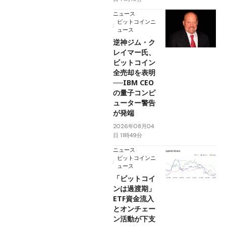
ニュース
ビットコインニ
ュース
逆神ジム・ク
レイマー氏、
ビットコイン
全売却を表明
──IBM CEO
の量子コンピ
ューター警告
が発端
2026年08月04
日 11時49分
ニュース
ビットコインニ
ュース
「ビットコイ
ンは過渡期」
ETF資金流入
とオンチェー
ン活動が下支