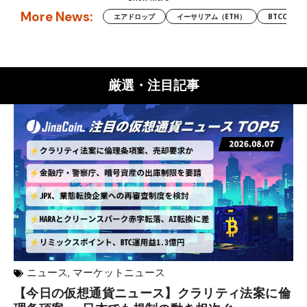
More News:
エアドロップ
イーサリアム（ETH）
BTCC
厳選・注目記事
ニュース
,
マーケットニュース
【今日の仮想通貨ニュース】クラリティ法案に倫
リ