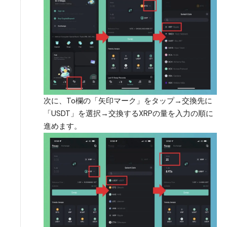
次に、To欄の「矢印マーク」をタップ→交換先に
「USDT」を選択→交換するXRPの量を入力の順に
進めます。