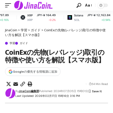
Aa
JPY-¥ 164.49
JPY-¥ 12,163.84
XRP
Solana
Dogec
XRP
SOL
DOGE
-0.2%
+0.94%
JinaCoin
>
学習
>
ガイド
>
CoinExの先物(レバレッジ)取引の特徴や使
い方を解説【スマホ版】
学習
ガイド
CoinExの先物(レバレッジ)取引の
特徴や使い方を解説【スマホ版】
Googleの優先する情報源に追加
54 Min Read
By
JinaCoin編集部
Published: 2024年07月05日 15時01分
Last Updated: 2026年02月17日 15時16分 3:16 PM