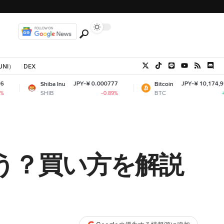
UNI）
DEX
JPY-¥ 0.000777
JPY-¥ 10,174,915.46
Shiba Inu
Bitcoin
SHIB
BTC
-0.89%
+0.85%
買う？買い方を解説