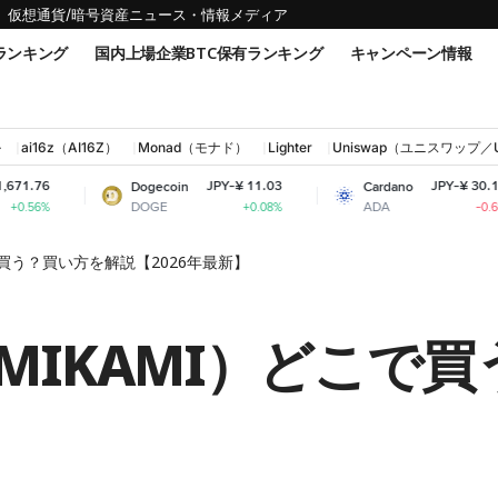
仮想通貨/暗号資産ニュース・情報メディア
ランキング
国内上場企業BTC保有ランキング
キャンペーン情報
ル
ai16z（AI16Z）
Monad（モナド）
Lighter
Uniswap（ユニスワップ／
JPY-¥ 11.03
JPY-¥ 30.16
Dogecoin
Cardano
DOGE
ADA
+0.08%
-0.6%
買う？買い方を解説【2026年最新】
MIKAMI）どこで