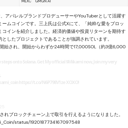
MEXC
GMGN.AI
ン）とは、アパレルブランドプロデューサーやYouTuberとして活躍す
ミームコインです。三上氏は公式Xにて、「純粋な愛をブロッ
ミコインを紹介しました。経済的価値や投資リターンを期待す
的としたプロジェクトであることが強調されています。
始され、開始からわずか24時間で17,000SOL（約3億6,000
teps onto Solana. Get My official
$Mikami
now, Join my very
.
ami_coin
https://t.co/N6P798V1ze
XOXO!
025
」が発行されブロックチェーン上で取引を行えるようになりました。
ami_Coin/status/1920187734167097548