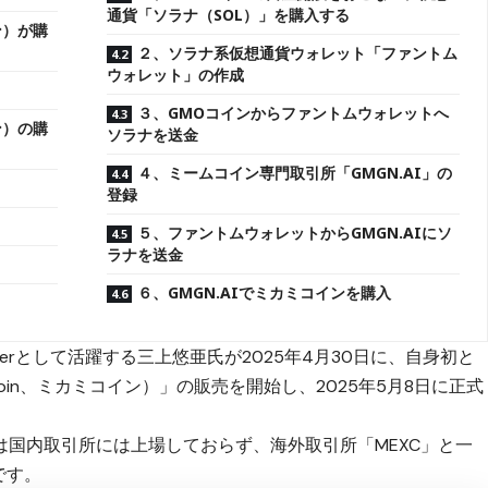
通貨「ソラナ（SOL）」を購入する
ン）が購
２、ソラナ系仮想通貨ウォレット「ファントム
ウォレット」の作成
３、GMOコインからファントムウォレットへ
ン）の購
ソラナを送金
４、ミームコイン専門取引所「GMGN.AI」の
登録
５、ファントムウォレットからGMGN.AIにソ
ラナを送金
６、GMGN.AIでミカミコインを購入
erとして活躍する三上悠亜氏が2025年4月30日に、自身初と
mi Coin、ミカミコイン）」の販売を開始
し、2025年5月8日に正式
国内取引所には上場しておらず、海外取引所「MEXC」と一
です。