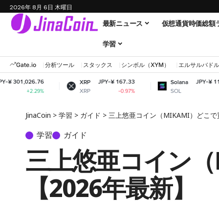
2026年 8月 6日 木曜日
最新ニュース
仮想通貨時価総額
学習
Gate.io
分析ツール
スタックス
シンボル（XYM）
エルサルバド
6.76
JPY-¥ 167.33
JPY-¥ 11,671.76
XRP
Solana
XRP
SOL
.29%
-0.97%
+0.56%
JinaCoin
>
学習
>
ガイド
>
三上悠亜コイン（MIKAMI）どこで
学習
ガイド
三上悠亜コイン（
【2026年最新】