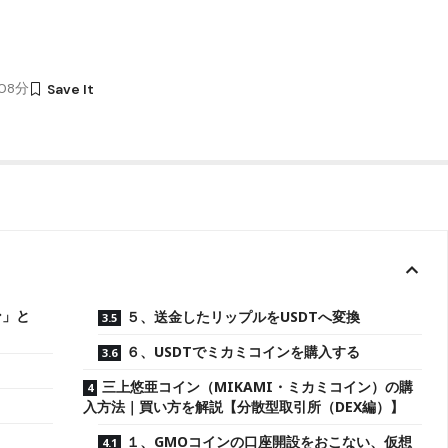
時08分
ン」と
５、送金したリップルをUSDTへ変換
６、USDTでミカミコインを購入する
三上悠亜コイン（MIKAMI・ミカミコイン）の購
入方法｜買い方を解説【分散型取引所（DEX編）】
１、GMOコインの口座開設をおこない、仮想