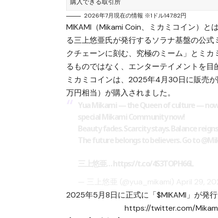
購入できる取引所
2026年7月現在の情報 ※1ドル147.82円
MIKAMI（Mikami Coin、ミカミコイ
る三上悠亜氏が発行するソラナ基盤の公式
クチェーンに刻む、究極のミーム」とミカ
るものではなく、エンターテイメントを目
ミカミコインは、2025年4月30日に販売が開
万円相当）が購入されました。
Yua Mikami — the Queen of culture — now s
special Mikami Community now!
Beauty fades. Scarcity stays. Balance reigns
The future belongs to believers. Go to
@Mik
三上悠亜…
https://t.co/4S3TOPH66L
— 三上悠亜 (@yua_mikami)
April 29, 2
2025年5月8日に正式に「$MIKAMI
https://twitter.com/Mik