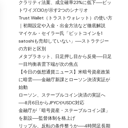
クラリティ法案、成立確率23%に低下──ビッ
トワイズCIOが示す2つのシナリオ
Trust Wallet（トラストウォレット）の使い方
｜初期設定や入金・出金方法など徹底解説
マイケル・セイラー氏「ビットコインを1
satoshiも売却していない」──ストラテジー
の方針と区別
メタプラネット、日足押し目から反発──日足
一目均衡表雲下端が次の焦点
【今日の仮想通貨ニュース】米暗号資産政策
に暗雲――金融庁新課とローソン決済実証が
始動
ローソン、ステーブルコイン決済の実証へ
──8月6日からJPYCやUSDC対応
金融庁が「暗号資産・ステーブルコイン課」
を新設──監督体制を格上げ
リップル、反転の条件整うか──4時間足長期