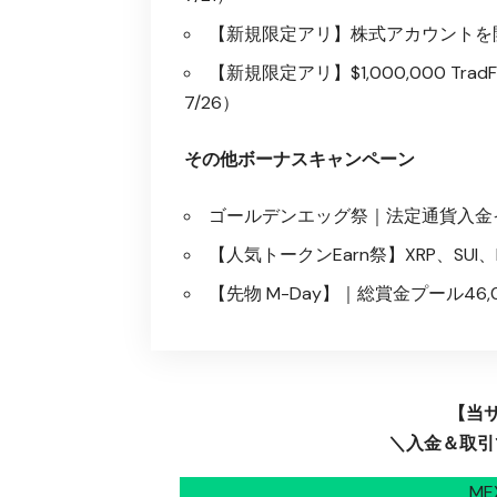
【新規限定アリ】株式アカウントを開
【新規限定アリ】$1,000,000 Tra
7/26）
その他ボーナスキャンペーン
ゴールデンエッグ祭｜法定通貨入金イ
【人気トークンEarn祭】XRP、SUI、
【先物 M-Day】｜総賞金プール46,0
【当
＼入金＆取引で
M