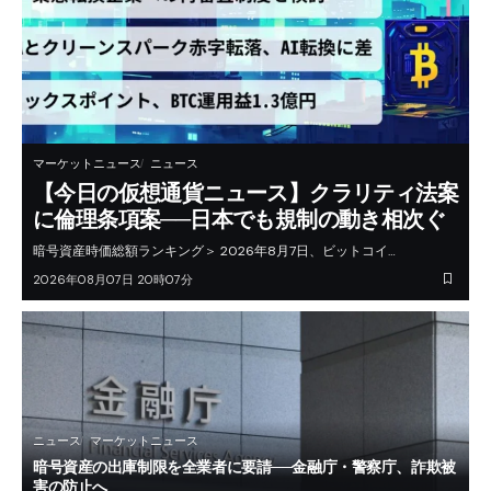
マーケットニュース
ニュース
【今日の仮想通貨ニュース】クラリティ法案
に倫理条項案──日本でも規制の動き相次ぐ
暗号資産時価総額ランキング＞ 2026年8月7日、ビットコイ…
2026年08月07日 20時07分
ニュース
マーケットニュース
暗号資産の出庫制限を全業者に要請──金融庁・警察庁、詐欺被
害の防止へ