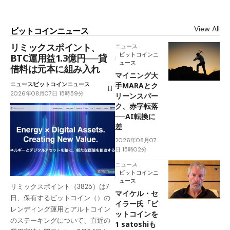
View All
ビットコインニュース
リミックスポイント、
ニュース
ビットコインニ
BTC運用益1.3億円──貸
ュース
借料は元本に組み入れ
マイニング大
ニュース
ビットコインニュース
手MARAとク
2026年08月07日 15時59分
リーンスパー
ク、赤字転落
──AI転換に
差
2026年08月07
日 15時02分
ニュース
ビットコインニ
ュース
リミックスポイント（3825）は7
マイケル・セ
日、保有するビットコイン（）の
イラー氏「ビ
レンディング運用とアルトコイン
ットコインを
のステーキングについて、直近の
1 satoshiも