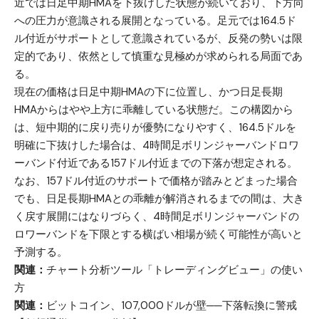
近では日足中期HMAを下抜けした状態が続いており、下方向
への圧力が意識される展開となっている。足元では164.5ド
ル付近がサポートとして意識されているが、反発の勢いは限
定的であり、依然として慎重な見極めが求められる局面であ
る。
現在の価格は日足中期HMAの下に位置し、かつ日足長期
HMAからはやや上方に乖離している状態だ。この構図から
は、短中期的に戻り売りが優勢になりやすく、164.5ドルを
明確に下抜けした場合は、4時間足ボリンジャーバンドロワ
ーバンド付近である157ドル付近までの下落が想定される。
なお、157ドル付近のサポートで価格が踏みとどまった場合
でも、日足長期HMAとの乖離が解消されるまでの間は、大き
く戻す展開にはなりづらく、4時間足ボリンジャーバンドの
ロワーバンドを下限とする横ばい相場が続く可能性が高いと
予測する。
関連：
チャート分析ツール「トレーディングビュー」の使い
方
関連：
ビットコイン、107,000ドルが壁──下落転換に警戒