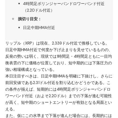
4時間足ボリンジャーバンドロワーバンド付近
（2.20ドル付近）
損切り目安：
日足中期HMA付近
リップル（XRP）
は現在、2.339ドル付近で推移している。
日足中期HMA付近で何度か下げ止まりを見せているものの、
反発の勢いは弱く、現状では1時間足・4時間足ともに一目均
衡表雲の下に価格が位置しており、短中期的には下落圧力の
強い相場構成となっている。
本日注目すべきは、日足中期HMAを明確に下抜けし、さらに
前回安値である2.31ドル付近を割り込むかどうかである。こ
の条件が揃えば、短期的には4時間足ボリンジャーバンドロ
ワーバンド付近（およそ2.20ドル）までの下落が進む可能性
が高く、短中期のショートエントリーが有効となる局面とい
える。
また、仮にこの水準まで下落が進んだ場合には、長期的には