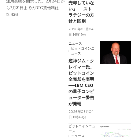
運用実績を開示した。2月24日か
売却していな
ら7月31日までのBTC貸借料は
い」──スト
ラテジーの方
12.436…
針と区別
2026年08月04
日 14時19分
ニュース
ビットコインニ
ュース
逆神ジム・ク
レイマー氏、
ビットコイン
全売却を表明
──IBM CEO
の量子コンピ
ューター警告
が発端
2026年08月04
日 11時49分
ビットコインニュ
ース
ニュース