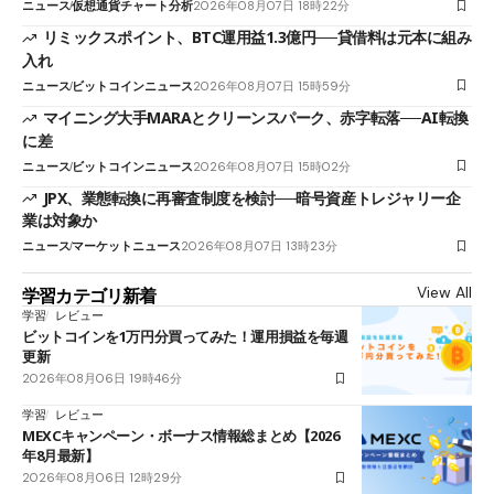
ニュース
仮想通貨チャート分析
2026年08月07日 18時22分
リミックスポイント、BTC運用益1.3億円──貸借料は元本に組み
入れ
ニュース
ビットコインニュース
2026年08月07日 15時59分
マイニング大手MARAとクリーンスパーク、赤字転落──AI転換
に差
ニュース
ビットコインニュース
2026年08月07日 15時02分
JPX、業態転換に再審査制度を検討──暗号資産トレジャリー企
業は対象か
ニュース
マーケットニュース
2026年08月07日 13時23分
View All
学習カテゴリ新着
学習
レビュー
ビットコインを1万円分買ってみた！運用損益を毎週
更新
2026年08月06日 19時46分
学習
レビュー
MEXCキャンペーン・ボーナス情報総まとめ【2026
年8月最新】
2026年08月06日 12時29分