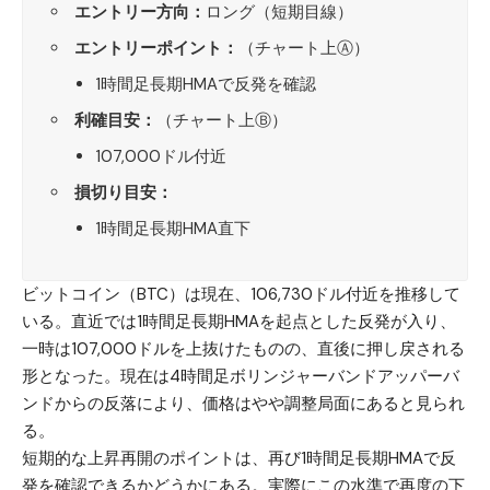
エントリー方向：
ロング（短期目線）
エントリーポイント：
（チャート上Ⓐ）
1時間足長期HMAで反発を確認
利確目安：
（チャート上Ⓑ）
107,000ドル付近
損切り目安：
1時間足長期HMA直下
ビットコイン（BTC）
は現在、106,730ドル付近を推移して
いる。直近では1時間足長期HMAを起点とした反発が入り、
一時は107,000ドルを上抜けたものの、直後に押し戻される
形となった。現在は4時間足ボリンジャーバンドアッパーバ
ンドからの反落により、価格はやや調整局面にあると見られ
る。
短期的な上昇再開のポイントは、再び1時間足長期HMAで反
発を確認できるかどうかにある。実際にこの水準で再度の下