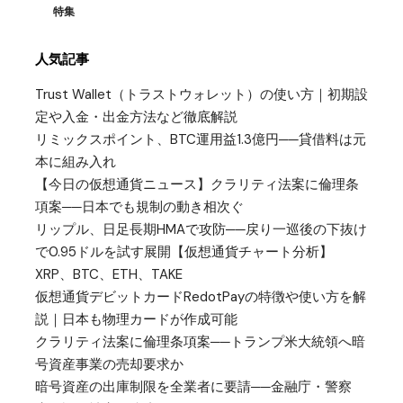
特集
人気記事
Trust Wallet（トラストウォレット）の使い方｜初期設
定や入金・出金方法など徹底解説
リミックスポイント、BTC運用益1.3億円──貸借料は元
本に組み入れ
【今日の仮想通貨ニュース】クラリティ法案に倫理条
項案──日本でも規制の動き相次ぐ
リップル、日足長期HMAで攻防──戻り一巡後の下抜け
で0.95ドルを試す展開【仮想通貨チャート分析】
XRP、BTC、ETH、TAKE
仮想通貨デビットカードRedotPayの特徴や使い方を解
説｜日本も物理カードが作成可能
クラリティ法案に倫理条項案──トランプ米大統領へ暗
号資産事業の売却要求か
暗号資産の出庫制限を全業者に要請──金融庁・警察