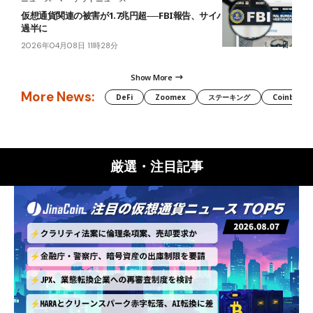
仮想通貨関連の被害が1.7兆円超──FBI報告、サイバー犯罪被害額の
過半に
2026年04月08日 11時28分
Show More
More News:
DeFi
Zoomex
ステーキング
Coinbase
厳選・注目記事