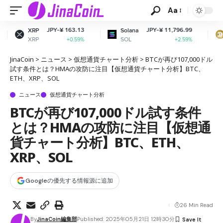
Aa
PY-¥ 163.13
JPY-¥ 11,796.99
JPY
Solana
Dogecoin
SOL
DOGE
+0.59%
+2.59%
JinaCoin
>
ニュース
>
仮想通貨チャート分析
>
BTCが再び107,000ドル
試す条件とは？HMAの攻防に注目【仮想通貨チャート分析】BTC、
ETH、XRP、SOL
ニュース
仮想通貨チャート分析
BTCが再び107,000ドル試す条件
とは？HMAの攻防に注目【仮想通
貨チャート分析】BTC、ETH、
XRP、SOL
Googleの優先する情報源に追加
26 Min Read
By
JinaCoin編集部
Published: 2025年05月21日 12時30分