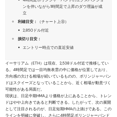
ンを伴いながら1時間足で上昇のダウ理論が成
立
利確目安：
（チャート上Ⓑ）
2,850ドル付近
損切り目安：
エントリー時点での直近安値
イーサリアム（ETH）
は現在、2,538ドル付近で推移してい
る。4時間足では一目均衡表雲の中に価格が位置しており、
方向感の欠ける相場が続いているものの、ボリンジャーバン
ドはスクイーズとなっていることから、近く相場が動意づく
可能性がある局面だ。
現状は、日足中期HMAより価格が上にあることから、トレン
ドはやや上向きであると判断できる。したがって、次の展開
として注目されるのが、日足短期HMAの上抜けである。この
ラインを明確に突破し、さらに4時間足ボリンジャーバンド