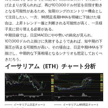
げ止まりが見られれば、再び107,000ドル付近を目指す動き
となる可能性があるため、短期ロングのエントリー機会とし
て注目したい。一方、1時間足長期HMAを明確に下抜けた場
合は、上昇トレンド一服と判断される可能性が高く、一旦様
子見に切り替える必要がある。
中期目線では、日足MACDにやや勢いの鈍化が見られ、
107,000ドルの上抜けに失敗するようであれば、短中期の下
落圧が高まる可能性が高い。その場合は、日足中期HMAを下
抜けし、中期的な下落相場となるシナリオも想定しておくべ
きだろう。
イーサリアム（ETH）チャート分析
イーサリアム日足チャート
イーサリアム4時間足チャート