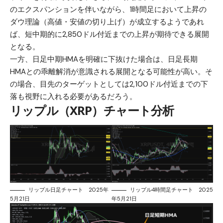
のエクスパンションを伴いながら、1時間足において上昇の
ダウ理論（高値・安値の切り上げ）が成立するようであれ
ば、短中期的に2,850ドル付近までの上昇が期待できる展開
となる。
一方、日足中期HMAを明確に下抜けた場合は、日足長期
HMAとの乖離解消が意識される展開となる可能性が高い。そ
の場合、目先のターゲットとしては2,100ドル付近までの下
落も視野に入れる必要があるだろう。
リップル（XRP）チャート分析
リップル日足チャート 2025年
リップル4時間足チャート 2025
5月21日
年5月21日