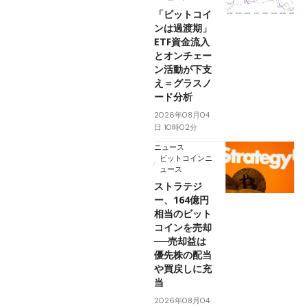
「ビットコイ
ンは過渡期」
ETF資金流入
とオンチェー
ン活動が下支
え＝グラスノ
ード分析
2026年08月04
日 10時02分
ニュース
ビットコインニ
ュース
ストラテジ
ー、164億円
相当のビット
コインを売却
──売却益は
優先株の配当
や買戻しに充
当
2026年08月04