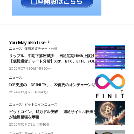
You May also Like
ニュース
仮想通貨チャート分析
リップル、中期下落圧減少──日足短期HMA上抜けで上昇へ転換か
【仮想通貨チャート分析】XRP、BTC、ETH、SOL
2025年07月30日 14時20分
ニュース
ICP支援の「DFINITY」、22億円のオンチェーン助成金を発表
2024年10月17日 17時43分
ニュース
ビットコインニュース
ビットコイン、12万ドル突破──週足サイクル転換とオプション市場
が強気相場を示唆
2025年10月03日 14時16分
ニュース
マーケットニュース