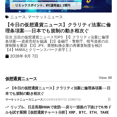
ニュース
,
マーケットニュース
【今日の仮想通貨ニュース】クラリティ法案に倫
リ
理条項案──日本でも規制の動き相次ぐ
下
分
目次 注目の仮想通貨ニュースTOP5 【1】クラリティ法案に倫理
条項案──資産売却を協議 【2】金融庁・警察庁、暗号資産の出
目
庫制限を要請 【3】JPX、業態転換企業の再審査制度を検討
ト
【4】MARAとクリーンスパーク赤字 […]
（
（X
2026年 8月 7日
View All
仮想通貨ニュース
【今日の仮想通貨ニュース】クラリティ法案に倫理条項案──日
本でも規制の動き相次ぐ
マーケットニュース
ニュース
2026年08月07日 20時07分
リップル、日足長期HMAで攻防──戻り一巡後の下抜けで0.95ド
ルを試す展開【仮想通貨チャート分析】XRP、BTC、ETH、TAKE