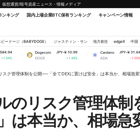
仮想通貨/暗号資産ニュース・情報メディア
ランキング
国内上場企業BTC保有ランキング
キャンペーン情報
ベビードージ（BABYDOGE）
ジャスティン・サン
地方創生
edgeX
中国
JPY-¥ 10.99
JPY-¥ 31.64
Dogecoin
Cardano
Sh
DOGE
ADA
SH
+1.44%
-1.59%
デルのリスク管理体制を公開──「全てDEXに置けば安全」は本当か、相場急
Xモデルのリスク管理体
全」は本当か、相場急