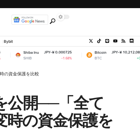
Bybit
JPY-¥ 0.000725
JPY-¥ 10,212,081.78
iba Inu
Bitcoin
IB
BTC
-1.68%
+0.64%
変時の資金保護を比較
制を公開──「全て
変時の資金保護を