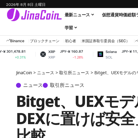
2026年 8月 8日 土曜日
最新ニュース
仮想通貨時価総額
学習
Binance
ブロックチェーン
初心者
米国証券取引委員会（SEC）
JPY-¥ 160.87
JPY-¥ 11,584.94
XRP
Solana
XRP
SOL
-1.28%
+1.04%
JinaCoin
>
ニュース
>
取引所ニュース
>
Bitget、UEXモ
ニュース
取引所ニュース
Bitget、UE
DEXに置けば安
比較