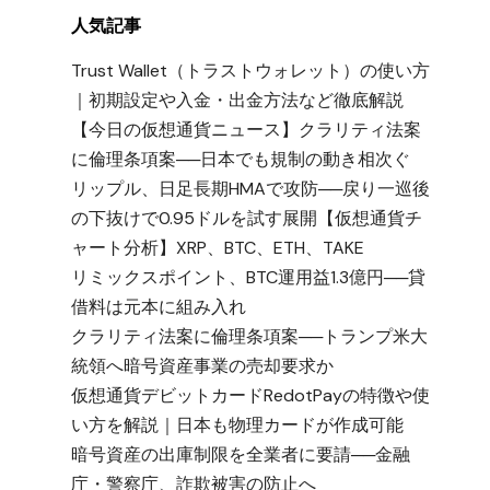
人気記事
Trust Wallet（トラストウォレット）の使い方
｜初期設定や入金・出金方法など徹底解説
【今日の仮想通貨ニュース】クラリティ法案
に倫理条項案──日本でも規制の動き相次ぐ
リップル、日足長期HMAで攻防──戻り一巡後
の下抜けで0.95ドルを試す展開【仮想通貨チ
ャート分析】XRP、BTC、ETH、TAKE
リミックスポイント、BTC運用益1.3億円──貸
借料は元本に組み入れ
クラリティ法案に倫理条項案──トランプ米大
統領へ暗号資産事業の売却要求か
仮想通貨デビットカードRedotPayの特徴や使
い方を解説｜日本も物理カードが作成可能
暗号資産の出庫制限を全業者に要請──金融
庁・警察庁、詐欺被害の防止へ