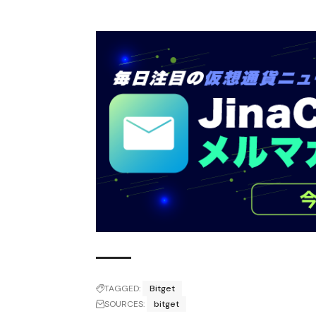
TAGGED:
Bitget
SOURCES:
bitget