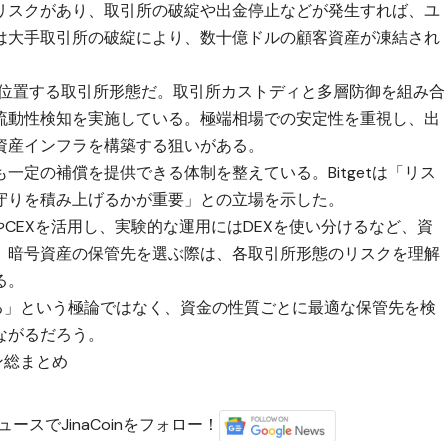
リスクがあり、取引所の破綻や出金停止などが発生すれば、ユ
は大手取引所の破綻により、数十億ドルの顧客資産が凍結され
の中間に位置する取引所形態だ。取引所カストディと多層防御を組み合
流動性検知を実施している。極端相場での安定性を重視し、出
資産インフラを構築する狙いがある。
一定の補償を提供できる体制を整えている。Bitgetは「リス
守りを積み上げるかが重要」との立場を示した。
やCEXを活用し、実験的な運用にはDEXを使い分けるなど、資
。暗号資産の保管先を選ぶ際は、各取引所形態のリスクを理解
る。
ける」という極論ではなく、資金の性質ごとに最適な保管先を検
ながるだろう。
ン総まとめ
ースでJinaCoinをフォロー！