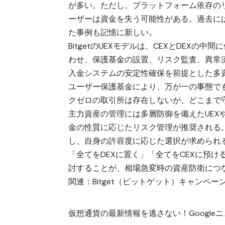
が多い。ただし、プラットフォーム依存の
ーザーは資金を失う可能性がある。過去に
た事例も記憶に新しい。
BitgetのUEXモデルは、CEXとDEX
わせ、保護基金の設置、リスク監査、異常
入金システムの安定性確保を前提とした多
ユーザー保護基金により、万が一の事態でも
クゼロの取引所は存在しないが、どこまで
主力資産の管理には多層防御を備えたUEX
金の性質に応じたリスク管理が推奨される
し、自身の許容度に応じた選択が求められ
「全てをDEXに置く」「全てをCEXに預
討することが、相場急変時の資産防衛につ
関連：
Bitget（ビットゲット）キャンペー
仮想通貨の最新情報を逃さない！Googleニュ