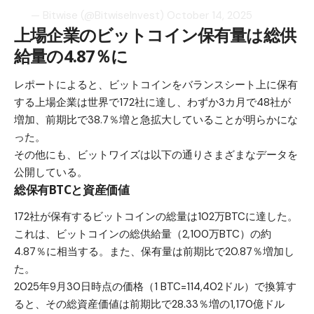
— Bitwise (@BitwiseInvest)
October 14, 2025
上場企業のビットコイン保有量は総供
給量の4.87％に
レポートによると、ビットコインをバランスシート上に保有
する上場企業は世界で172社に達し、わずか3カ月で48社が
増加、前期比で38.7％増と急拡大していることが明らかにな
った。
その他にも、ビットワイズは以下の通りさまざまなデータを
公開している。
総保有BTCと資産価値
172社が保有するビットコインの総量は102万BTCに達した。
これは、ビットコインの総供給量（2,100万BTC）の約
4.87％に相当する。また、保有量は前期比で20.87％増加し
た。
2025年9月30日時点の価格（1 BTC=114,402ドル）で換算す
ると、その総資産価値は前期比で28.33％増の1,170億ドル