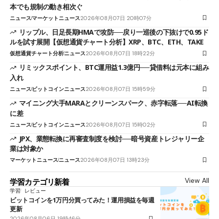
本でも規制の動き相次ぐ
ニュース
マーケットニュース
2026年08月07日 20時07分
リップル、日足長期HMAで攻防──戻り一巡後の下抜けで0.95ド
ルを試す展開【仮想通貨チャート分析】XRP、BTC、ETH、TAKE
仮想通貨チャート分析
ニュース
2026年08月07日 18時22分
リミックスポイント、BTC運用益1.3億円──貸借料は元本に組み
入れ
ニュース
ビットコインニュース
2026年08月07日 15時59分
マイニング大手MARAとクリーンスパーク、赤字転落──AI転換
に差
ニュース
ビットコインニュース
2026年08月07日 15時02分
JPX、業態転換に再審査制度を検討──暗号資産トレジャリー企
業は対象か
マーケットニュース
ニュース
2026年08月07日 13時23分
View All
学習カテゴリ新着
学習
レビュー
ビットコインを1万円分買ってみた！運用損益を毎週
更新
2026年08月06日 19時46分