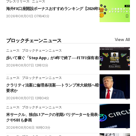
プレスリリース
ニュース
海外FX口座開設ボーナスおすすめランキング【2026年8月最新】
2026年08月01日 07時40分
View All
ブロックチェーンニュース
ニュース
ブロックチェーンニュース
歩いて稼ぐ「Step App」が4年で終了──FITFI保有者に対応呼びかけ
2026年08月07日 12時12分
ニュース
ブロックチェーンニュース
クラリティ法案に倫理条項案──トランプ米大統領へ暗号資産事業の売却
要求か
2026年08月07日 12時04分
ニュース
ブロックチェーンニュース
米サークル、独自L1アークの初期バリデーターを発表――ブラックロッ
クやSBIも参画
2026年08月06日 16時03分