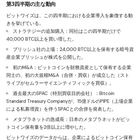
第3四半期の主な動向
ビットワイズは、この四半期における企業導入を象徴する動
きを挙げている。
ストラテジーの追加購入：同社はこの四半期だけで
40,000 BTC以上を買い増した。
ブリッシュ社の上場：24,000 BTC以上を保有する暗号資
産企業ブリッシュが株式を公開した。
初のM&A：ビットコインを財務資産として保有する企業
同士の、初の大規模M&A（合併・買収）が成立した（スト
ライブがセムラーサイエンティフィックを買収）。
過去最大のSPAC（特別買収目的会社）：Bitcoin
Standard Treasury Companyが、15億ドルのPIPE（上場企業
による私募増資）を伴うSPACとの合併を発表した。
メタプラネットの急成長：日本のメタプラネットがビッ
トコイン保有量を2倍以上に増やした。
ビットワイズのデータからは、企業によるビットコイン保有