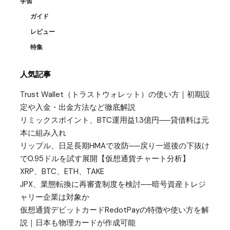
学習
ガイド
レビュー
特集
人気記事
Trust Wallet（トラストウォレット）の使い方｜初期設
定や入金・出金方法など徹底解説
リミックスポイント、BTC運用益1.3億円──貸借料は元
本に組み入れ
リップル、日足長期HMAで攻防──戻り一巡後の下抜け
で0.95ドルを試す展開【仮想通貨チャート分析】
XRP、BTC、ETH、TAKE
JPX、業態転換に再審査制度を検討──暗号資産トレジ
ャリー企業は対象か
仮想通貨デビットカードRedotPayの特徴や使い方を解
説｜日本も物理カードが作成可能