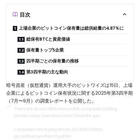
目次
上場企業のビットコイン保有量は総供給量の4.87％に
総保有BTCと資産価値
保有量トップ5企業
四半期ごとの保有量の推移
第3四半期の主な動向
暗号資産（仮想通貨）運用大手のビットワイズは15日、上場
企業による
ビットコイン
保有状況に関する2025年第3四半期
（7月〜9月）の調査レポートを公開した。
There are almost 40% more public companies holding
bitcoin today than there were 3 months ago.
Companies Are Buying Bitcoin, Q3 2025 Edition:
pic.twitter.com/R6m1kyaP0H