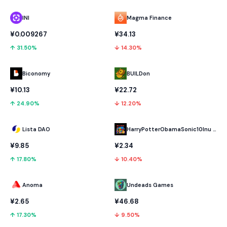
INI
Magma Finance
¥0.009267
¥34.13
↑ 31.50%
↓ 14.30%
Biconomy
BUILDon
¥10.13
¥22.72
↑ 24.90%
↓ 12.20%
Lista DAO
HarryPotterObamaSonic10Inu (ETH)
¥9.85
¥2.34
↑ 17.80%
↓ 10.40%
Anoma
Undeads Games
¥2.65
¥46.68
↑ 17.30%
↓ 9.50%