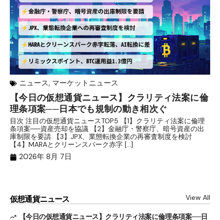
ニュース
,
マーケットニュース
【今日の仮想通貨ニュース】クラリティ法案に倫
リ
理条項案──日本でも規制の動き相次ぐ
下
分
目次 注目の仮想通貨ニュースTOP5 【1】クラリティ法案に倫理
条項案──資産売却を協議 【2】金融庁・警察庁、暗号資産の出
目
庫制限を要請 【3】JPX、業態転換企業の再審査制度を検討
ト
【4】MARAとクリーンスパーク赤字 […]
（
（X
2026年 8月 7日
View All
仮想通貨ニュース
【今日の仮想通貨ニュース】クラリティ法案に倫理条項案──日