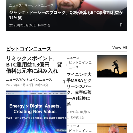
ニュース
マーケットニュース
ジャック・ドーシーのブロック、Q2好決算もBTC事業粗利益が
31%減
2026年08月06日 14時01分
View All
ビットコインニュース
リミックスポイント、
ニュース
ビットコインニ
BTC運用益1.3億円──貸
ュース
借料は元本に組み入れ
マイニング大
ニュース
ビットコインニュース
手MARAとク
2026年08月07日 15時59分
リーンスパー
ク、赤字転落
──AI転換に
差
2026年08月07
日 15時02分
ニュース
ビットコインニ