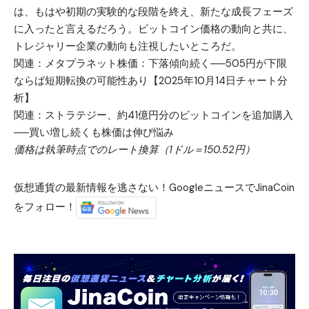
は、もはや初期の実験的な段階を終え、新たな成長フェーズ
に入ったと言えるだろう。ビットコイン価格の動向と共に、
トレジャリー企業の動向も注視したいところだ。
関連：
メタプラネット株価：下落傾向続く──505円が下限
ならば短期転換の可能性あり【2025年10月14日チャート分
析】
関連：
ストラテジー、約41億円分のビットコインを追加購入
──買い増し続くも株価は伸び悩み
価格は執筆時点でのレート換算（1ドル＝150.52円）
仮想通貨の最新情報を逃さない！GoogleニュースでJinaCoin
をフォロー！