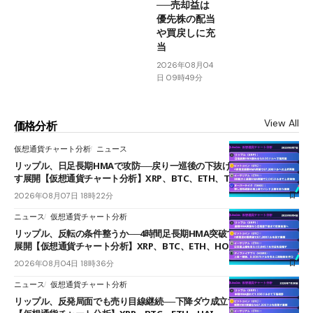
──売却益は
優先株の配当
や買戻しに充
当
2026年08月04
日 09時49分
View All
価格分析
仮想通貨チャート分析
ニュース
リップル、日足長期HMAで攻防──戻り一巡後の下抜けで0.95ドルを試
す展開【仮想通貨チャート分析】XRP、BTC、ETH、TAKE
2026年08月07日 18時22分
ニュース
仮想通貨チャート分析
リップル、反転の条件整うか──4時間足長期HMA突破で雲下端を目指す
展開【仮想通貨チャート分析】XRP、BTC、ETH、HOME
2026年08月04日 18時36分
ニュース
仮想通貨チャート分析
リップル、反発局面でも売り目線継続──下降ダウ成立で下値追う展開