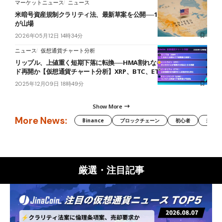
マーケットニュース
ニュース
米暗号資産規制クラリティ法、最新草案を公開──14日の委員会採決
が山場
2026年05月12日 14時34分
ニュース
仮想通貨チャート分析
リップル、上値重く短期下落に転換──HMA割れなら長期下降トレン
ド再開か【仮想通貨チャート分析】XRP、BTC、ETH、LINK
2025年12月09日 18時49分
Show More
More News:
Binance
ブロックチェーン
初心者
米国証
厳選・注目記事