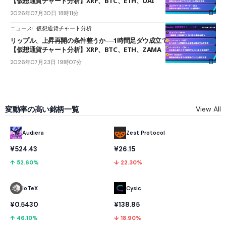
【仮想通貨チャート分析】XRP、BTC、ETH、UAI
2026年07月30日 18時11分
ニュース
仮想通貨チャート分析
リップル、上昇再開の条件整うか──1時間足ダウ成立で1.185ドルを狙う
【仮想通貨チャート分析】XRP、BTC、ETH、ZAMA
2026年07月23日 19時07分
変動率の高い銘柄一覧
View All
Audiera
Zest Protocol
¥524.43
¥26.15
↑ 52.60%
↓ 22.30%
IoTeX
Cysic
¥0.5430
¥138.85
↑ 46.10%
↓ 18.90%