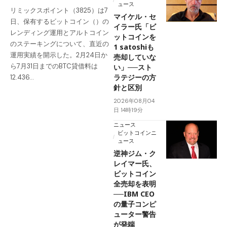
ュース
リミックスポイント（3825）は7
マイケル・セ
日、保有するビットコイン（）の
イラー氏「ビ
レンディング運用とアルトコイン
ットコインを
のステーキングについて、直近の
1 satoshiも
運用実績を開示した。2月24日か
売却していな
ら7月31日までのBTC貸借料は
い」──スト
ラテジーの方
12.436…
針と区別
2026年08月04
日 14時19分
ニュース
ビットコインニ
ュース
逆神ジム・ク
レイマー氏、
ビットコイン
全売却を表明
──IBM CEO
の量子コンピ
ューター警告
が発端