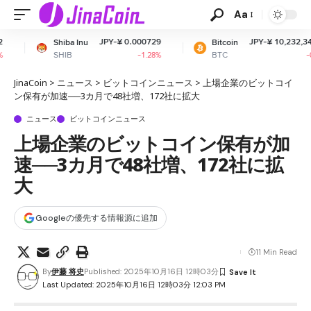
Aa
JPY-¥ 0.000729
JPY-¥ 10,232,342.56
 Inu
Bitcoin
E
BTC
E
-1.28%
-0.19%
JinaCoin
>
ニュース
>
ビットコインニュース
>
上場企業のビットコイ
ン保有が加速──3カ月で48社増、172社に拡大
ニュース
ビットコインニュース
上場企業のビットコイン保有が加
速──3カ月で48社増、172社に拡
大
Googleの優先する情報源に追加
11 Min Read
By
伊藤 将史
Published: 2025年10月16日 12時03分
Last Updated: 2025年10月16日 12時03分 12:03 PM