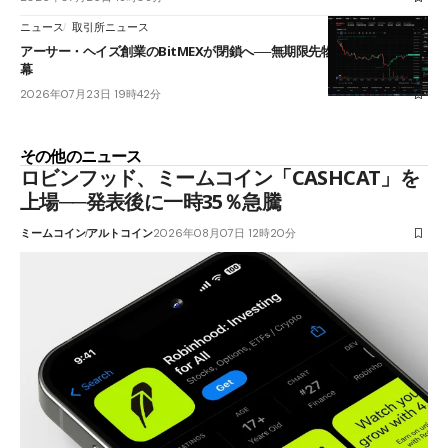
ニュース
取引所ニュース
アーサー・ヘイズ創業のBitMEXが閉鎖へ──無期限先物を生んだ11年に
幕
2026年07月23日 19時42分
その他のニュース
ロビンフッド、ミームコイン「CASHCAT」を
上場──発表後に一時35％急騰
ミームコイン
アルトコイン
2026年08月07日 12時20分