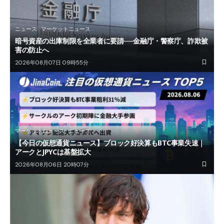
ニュース
マーケットニュース
暗号資産の出庫制限を全業者に要請──金融庁・警察庁、詐欺被
害の防止へ
2026年08月07日 09時55分
マーケットニュース
ニュース
【今日の仮想通貨ニュース】ブロック好決算もBTC事業失速｜
アークとJPYCは基盤拡大
2026年08月06日 20時07分