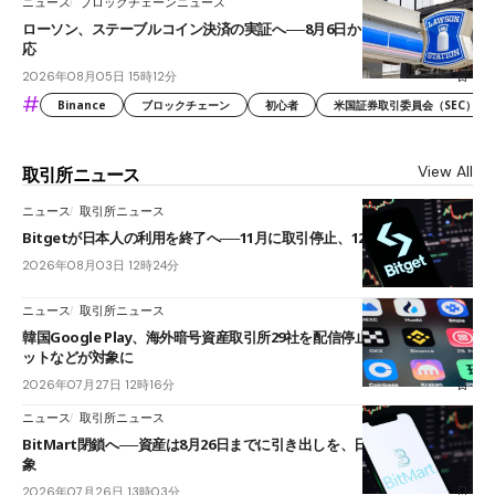
ニュース
ブロックチェーンニュース
ローソン、ステーブルコイン決済の実証へ──8月6日からJPYCやUSDC対
応
2026年08月05日 15時12分
#
Binance
ブロックチェーン
初心者
米国証券取引委員会（SEC）
View All
取引所ニュース
ニュース
取引所ニュース
Bitgetが日本人の利用を終了へ──11月に取引停止、12月末に強制決済
2026年08月03日 12時24分
ニュース
取引所ニュース
韓国Google Play、海外暗号資産取引所29社を配信停止──OKXやバイビ
ットなどが対象に
2026年07月27日 12時16分
ニュース
取引所ニュース
BitMart閉鎖へ──資産は8月26日までに引き出しを、日本人利用者も対
象
2026年07月26日 13時03分