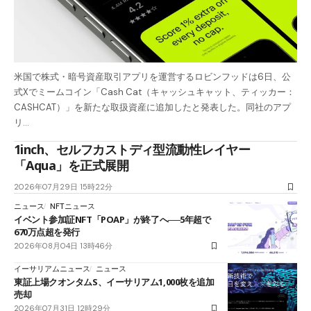
米国で株式・暗号資産取引アプリを運営するロビンフッドは6日、公
式Xでミームコイン「Cash Cat（キャッシュキャット、ティッカー：
CASHCAT）」を新たな取扱資産に追加したと発表した。同社のアプ
リ…
1inch、セルフカストディ型流動性レイヤー
「Aqua」を正式展開
2026年07月29日 15時22分
ニュース
NFTニュース
イベント参加証NFT「POAP」が終了へ──5年超で
670万点超を発行
2026年08月04日 13時46分
イーサリアムニュース
ニュース
東証上場クオンタムS、イーサリアム1,000枚を追加
売却
2026年07月31日 12時29分