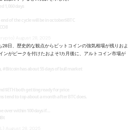
ed 1,060 days
 end of the cycle will be in october
$BTC
UCO8
crypto)
August 28, 2025
氏も28日、歴史的な観点からビットコインの強気相場が残りおよ
インがピークを付けたおよそ1カ月後に、アルトコイン市場が
。
n,
#Bitcoin
has about 55 days of bull market
nd
$ETH
both getting ready for price
ns
tend to top about a month after BTC does.
 be over within 100 days if…
0Bt
NL)
August 28, 2025