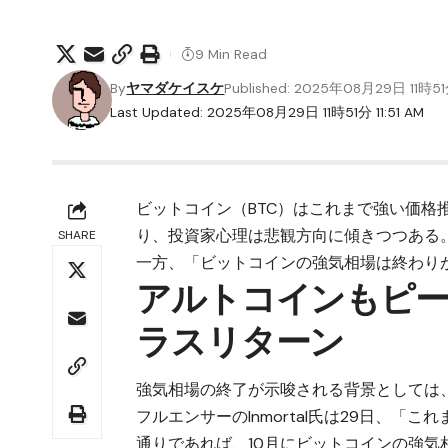
9 Min Read
By
ヤマダケイスケ
Published: 2025年08月29日 11時5
Last Updated: 2025年08月29日 11時51分 11:51 AM
ビットコイン（BTC）
はこれまで強い価格
り、投資家心理は悲観方向に傾きつつある
SHARE
一方、「ビットコインの強気相場は終わり
アルトコインもピー
ラスリターン
強気相場の終了が示唆される背景としては
フルエンサーのInmortal氏は29日、「
通りであれば、10月にビットコインの強気