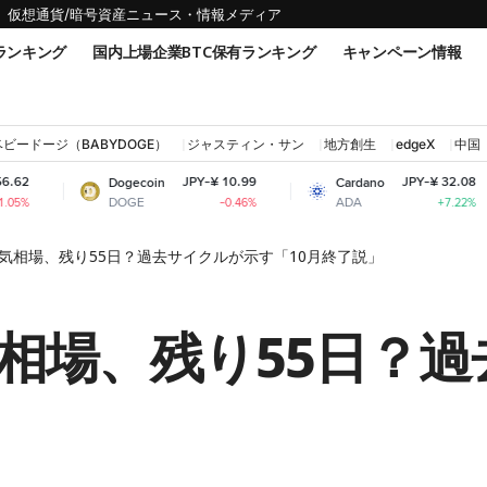
仮想通貨/暗号資産ニュース・情報メディア
ランキング
国内上場企業BTC保有ランキング
キャンペーン情報
ベビードージ（BABYDOGE）
ジャスティン・サン
地方創生
edgeX
中国
JPY-¥ 10.99
JPY-¥ 32.08
Dogecoin
Cardano
Shi
DOGE
ADA
SH
-0.46%
+7.22%
気相場、残り55日？過去サイクルが示す「10月終了説」
相場、残り55日？過