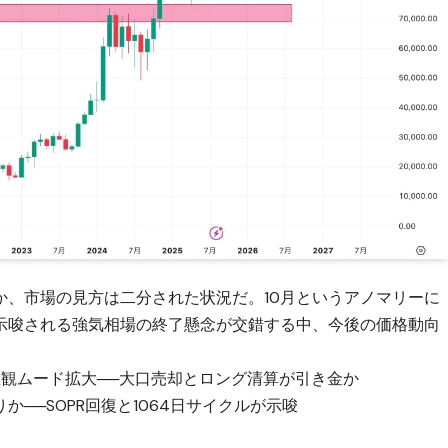
か、市場の見方は二分された状況だ。10月というアノマリーに
示唆される強気相場の終了懸念が交錯する中、今後の価格動向
で悲観ムード拡大──大口売却とロング清算が引き金か
──SOPR回復と1064日サイクルが示唆