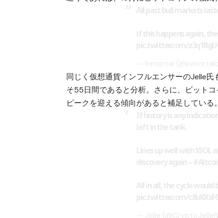
All past bull markets last
if this happens again, the
pic.twitter.com/z3q1Bg
— Inmortal (@inmortal
同じく仮想通貨インフルエンサーのJelle
そ55日間であると分析。さらに、ビットコ
ピークを迎える傾向があると補足している
If history is any indicatio
left in the tank.
Lines up well with
$SOL
a
discovery again –
#Altcoi
All in all, the cycle would
pic.twitter.com/c8uRXsF
— Jelle (@CryptoJelle