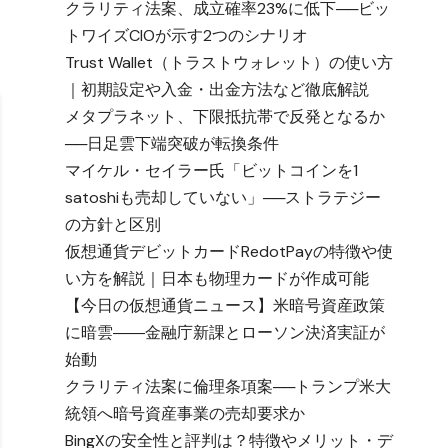
クラリティ法案、成立確率23%に低下──ビッ
トワイズCIOが示す2つのシナリオ
Trust Wallet（トラストウォレット）の使い方
｜初期設定や入金・出金方法など徹底解説
メタプラネット、下限抵抗帯で反発となるか
──日足雲下端突破が転換条件
マイケル・セイラー氏「ビットコインを1
satoshiも売却していない」──ストラテジー
の方針と区別
仮想通貨デビットカードRedotPayの特徴や使
い方を解説｜日本も物理カードが作成可能
【今日の仮想通貨ニュース】米暗号資産政策
に暗雲――金融庁新課とローソン決済実証が
始動
クラリティ法案に倫理条項案──トランプ米大
統領へ暗号資産事業の売却要求か
BingXの安全性と評判は？特徴やメリット・デ