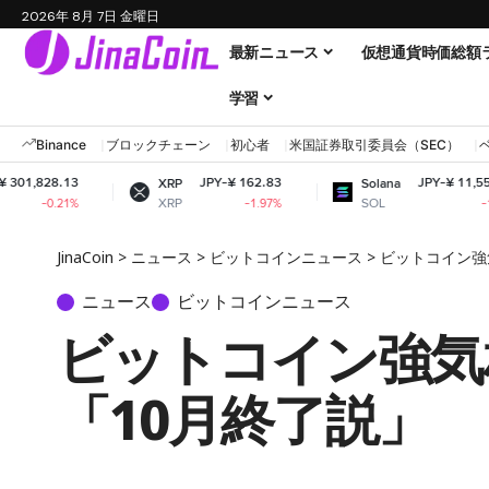
2026年 8月 7日 金曜日
最新ニュース
仮想通貨時価総額
学習
Binance
ブロックチェーン
初心者
米国証券取引委員会（SEC）
JPY-¥ 162.83
JPY-¥ 11,556.62
XRP
Solana
XRP
SOL
-1.97%
-1.05%
JinaCoin
>
ニュース
>
ビットコインニュース
>
ビットコイン強
ニュース
ビットコインニュース
ビットコイン強気
「10月終了説」