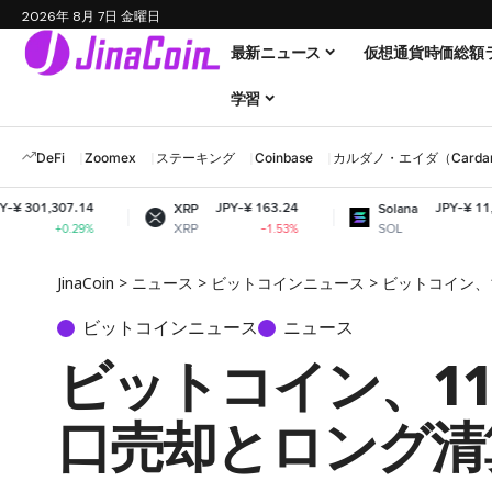
2026年 8月 7日 金曜日
最新ニュース
仮想通貨時価総額
学習
DeFi
Zoomex
ステーキング
Coinbase
カルダノ・エイダ（Cardano
14
JPY-¥ 163.24
JPY-¥ 11,514.11
XRP
Solana
XRP
SOL
9%
-1.53%
-1.04%
JinaCoin
>
ニュース
>
ビットコインニュース
>
ビットコイン、
ビットコインニュース
ニュース
ビットコイン、11
口売却とロング清