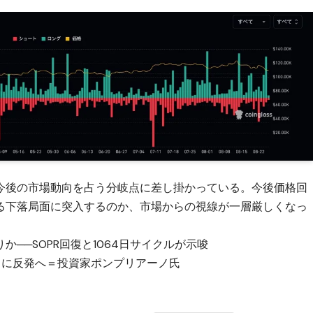
今後の市場動向を占う分岐点に差し掛かっている。今後価格回
る下落局面に突入するのか、市場からの視線が一層厳しくなっ
──SOPR回復と1064日サイクルが示唆
月に反発へ＝投資家ポンプリアーノ氏