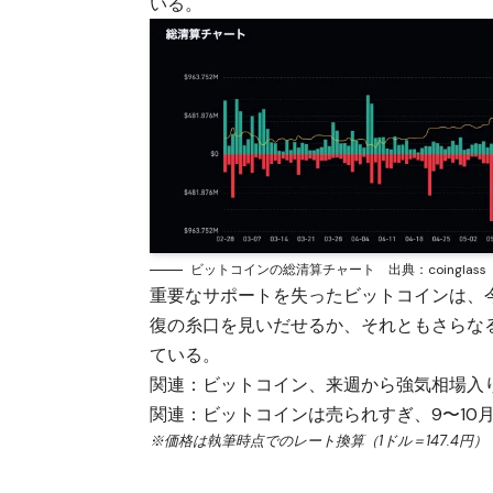
いる。
ビットコインの総清算チャート 出典：coinglass
重要なサポートを失ったビットコインは、
復の糸口を見いだせるか、それともさらな
ている。
関連：
ビットコイン、来週から強気相場入りか
関連：
ビットコインは売られすぎ、9〜10
※価格は執筆時点でのレート換算（1ドル＝147.4円）