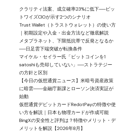
クラリティ法案、成立確率23%に低下──ビッ
トワイズCIOが示す2つのシナリオ
Trust Wallet（トラストウォレット）の使い方
｜初期設定や入金・出金方法など徹底解説
メタプラネット、下限抵抗帯で反発となるか
──日足雲下端突破が転換条件
マイケル・セイラー氏「ビットコインを1
satoshiも売却していない」──ストラテジー
の方針と区別
【今日の仮想通貨ニュース】米暗号資産政策
に暗雲――金融庁新課とローソン決済実証が
始動
仮想通貨デビットカードRedotPayの特徴や使
い方を解説｜日本も物理カードが作成可能
BingXの安全性と評判は？特徴やメリット・デ
メリットを解説【2026年8月】