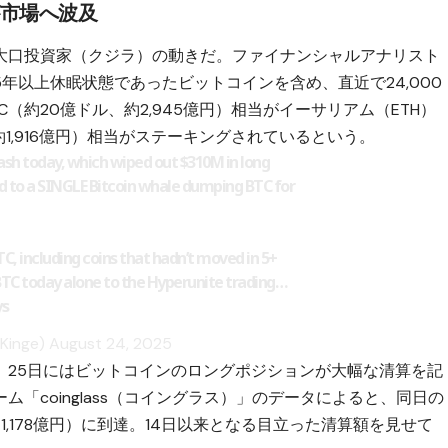
が市場へ波及
大口投資家（クジラ）の動きだ。ファイナンシャルアナリスト
年以上休眠状態であったビットコインを含め、直近で24,000
TC（約20億ドル、約2,945億円）相当が
イーサリアム（ETH）
1,916億円）相当がステーキングされているという。
ash today, which wiped out $310M in long
ed to a SINGLE Bitcoin whale dumping BTC for
C, including coins that hadn’t moved in 5+
BTC
today alone to the Hyperunite trading…
ys
Kinge)
August 24, 2025
、25日にはビットコインのロングポジションが大幅な清算を記
「coinglass（コイングラス）」のデータによると、同日の
,178億円）に到達。14日以来となる目立った清算額を見せて