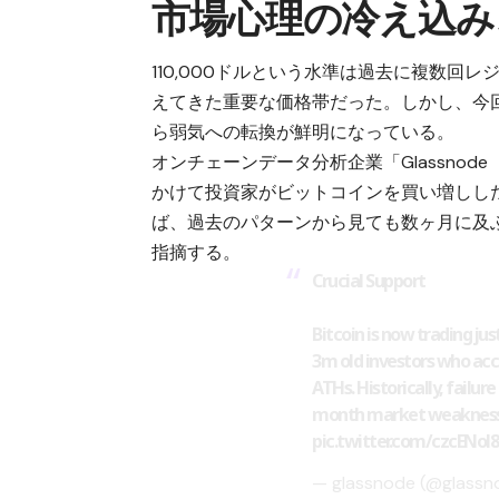
市場心理の冷え込み
110,000ドルという水準は過去に複数
えてきた重要な価格帯だった。しかし、今
ら弱気への転換が鮮明になっている。
オンチェーンデータ分析企業「Glassno
かけて投資家がビットコインを買い増しし
ば、過去のパターンから見ても数ヶ月に及
指摘する。
Crucial Support
Bitcoin is now trading ju
3m old investors who acc
ATHs. Historically, failure
month market weakness 
pic.twitter.com/czcENol
— glassnode (@glass