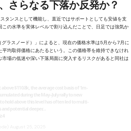
、さらなる下落か反発か？
回レジスタンスとして機能し、直近ではサポートとしても安値を支
回この水準を実体レベルで割り込んだことで、日足では強気か
de（グラスノード）」によると、現在の価格水準は5月から7月に
た平均取得価格にあたるという。この価格帯を維持できなけれ
ぶ市場の低迷や深い下落局面に突入するリスクがあると同社は
st above $110.8k, the average cost basis of 1m-
umulated during the May–July rally to new
 to hold above this level has often led to multi-
and potential deeper…
8z4
node)
August 25, 2025