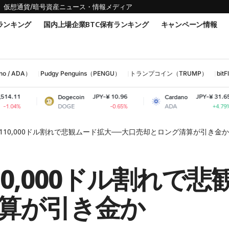
仮想通貨/暗号資産ニュース・情報メディア
ランキング
国内上場企業BTC保有ランキング
キャンペーン情報
 / ADA）
Pudgy Penguins（PENGU）
トランプコイン（TRUMP）
bi
JPY-¥ 10.96
JPY-¥ 31.65
Dogecoin
Cardano
DOGE
ADA
-0.65%
+4.79%
110,000ドル割れで悲観ムード拡大──大口売却とロング清算が引き金か
0,000ドル割れで悲
算が引き金か