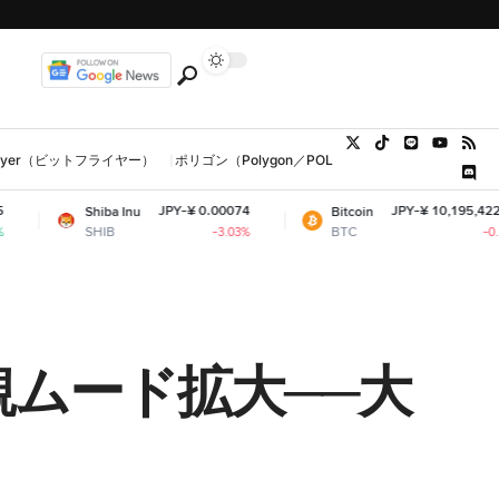
tFlyer（ビットフライヤー）
ポリゴン（Polygon／POL、MATIC）
ウォレット
JPY-¥ 0.00074
JPY-¥ 10,195,422.17
Shiba Inu
Bitcoin
SHIB
BTC
-3.03%
-0.22%
観ムード拡大──大