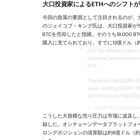
大口投資家によるETHへのシフト
今回の急落の要因として注目されるのが、
のジェイコブ・キング氏は、大口投資家が5
BTCを売却したと指摘。そのうち18,000 B
購入に充てられており、すでに13億ドル（約
JUST IN:
#Bitcoin
flash cr
positions, has been trac
ETH.
The whale sold 24,000+ BT
years, sending 12,000+
#
pic.twitter.com/h5jEt92S
— Jacob King (@Jacob
こうした大規模な売り圧力は市場に波及し
録した。オンチェーンデータプラットフォーム
ロングポジションの清算額は約8億ドル（約1