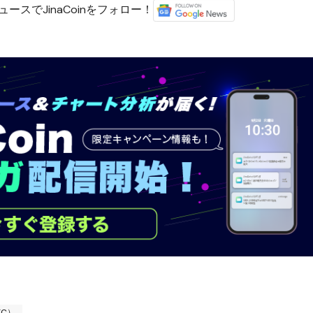
ースでJinaCoinをフォロー！
TC）