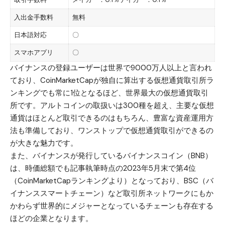
入出金手数料
無料
日本語対応
〇
スマホアプリ
〇
バイナンスの登録ユーザーは世界で9000万人以上と言われ
ており、
CoinMarketCap
が独自に算出する仮想通貨取引所ラ
ンキングでも常に1位となるほど、世界最大の仮想通貨取引
所です。アルトコインの取扱いは300種を超え、主要な仮想
通貨はほとんど取引できるのはもちろん、豊富な資産運用方
法も準備しており、ワンストップで仮想通貨取引ができるの
が大きな魅力です。
また、バイナンスが発行しているバイナンスコイン（BNB）
は、時価総額でも記事執筆時点の2023年5月末で第4位
（
CoinMarketCap
ランキングより）となっており、BSC（バ
イナンススマートチェーン）など取引所ネットワークにもか
かわらず世界的にメジャーとなっているチェーンも存在する
ほどの企業となります。