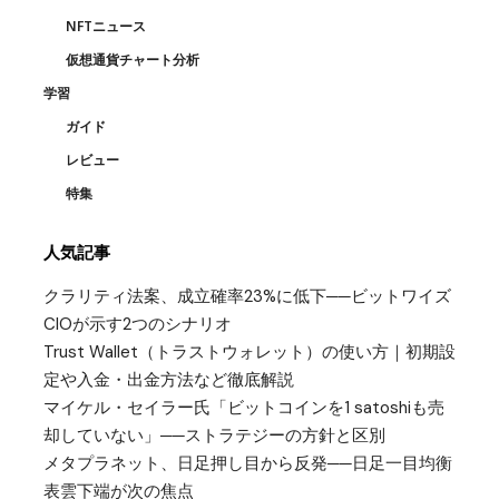
NFTニュース
仮想通貨チャート分析
学習
ガイド
レビュー
特集
人気記事
クラリティ法案、成立確率23%に低下──ビットワイズ
CIOが示す2つのシナリオ
Trust Wallet（トラストウォレット）の使い方｜初期設
定や入金・出金方法など徹底解説
マイケル・セイラー氏「ビットコインを1 satoshiも売
却していない」──ストラテジーの方針と区別
メタプラネット、日足押し目から反発──日足一目均衡
表雲下端が次の焦点