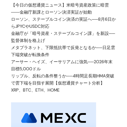
【今日の仮想通貨ニュース】米暗号資産政策に暗雲
――金融庁新課とローソン決済実証が始動
ローソン、ステーブルコイン決済の実証へ──8月6日か
らJPYCやUSDC対応
金融庁が「暗号資産・ステーブルコイン課」を新設──
監督体制を格上げ
メタプラネット、下限抵抗帯で反発となるか──日足雲
下端突破が転換条件
アーサー・ヘイズ、イーサリアムに強気──2026年末
目標5,000ドル
リップル、反転の条件整うか──4時間足長期HMA突破
で雲下端を目指す展開【仮想通貨チャート分析】
XRP、BTC、ETH、HOME