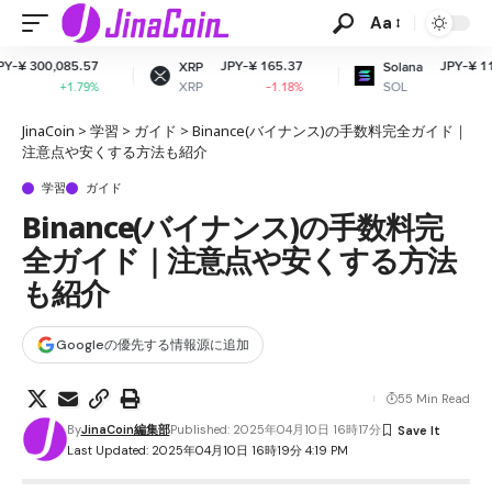
Aa
085.57
JPY-¥ 165.37
JPY-¥ 11,571.57
XRP
Solana
XRP
SOL
+1.79%
-1.18%
-0.54%
JinaCoin
>
学習
>
ガイド
>
Binance(バイナンス)の手数料完全ガイド｜
注意点や安くする方法も紹介
学習
ガイド
Binance(バイナンス)の手数料完
全ガイド｜注意点や安くする方法
も紹介
Googleの優先する情報源に追加
55 Min Read
By
JinaCoin編集部
Published: 2025年04月10日 16時17分
Last Updated: 2025年04月10日 16時19分 4:19 PM