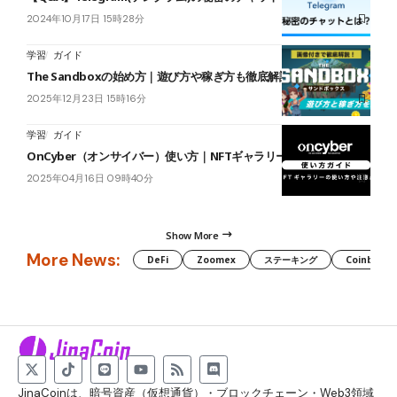
2024年10月17日 15時28分
学習
ガイド
The Sandboxの始め方｜遊び方や稼ぎ方も徹底解説
2025年12月23日 15時16分
学習
ガイド
OnCyber（オンサイバー）使い方｜NFTギャラリー
2025年04月16日 09時40分
Show More
More News:
DeFi
Zoomex
ステーキング
Coinbase
JinaCoinは、暗号資産（仮想通貨）・ブロックチェーン・Web3領域