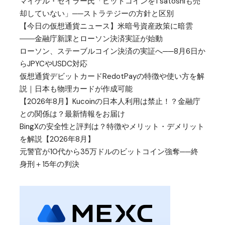
マイケル・セイラー氏「ビットコインを1 satoshiも売
却していない」──ストラテジーの方針と区別
【今日の仮想通貨ニュース】米暗号資産政策に暗雲
――金融庁新課とローソン決済実証が始動
ローソン、ステーブルコイン決済の実証へ──8月6日か
らJPYCやUSDC対応
仮想通貨デビットカードRedotPayの特徴や使い方を解
説｜日本も物理カードが作成可能
【2026年8月】Kucoinの日本人利用は禁止！？金融庁
との関係は？最新情報をお届け
BingXの安全性と評判は？特徴やメリット・デメリット
を解説【2026年8月】
元警官が10代から35万ドルのビットコイン強奪──終
身刑＋15年の判決