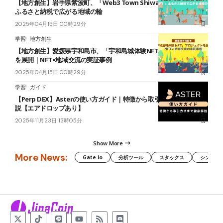
【地方創生】岩手県紫波町、「Web3 Town Shiwa」展開中！NFT ×
ふるさと納税で広がる地域の輪
2025年04月15日 00時29分
学習
地方創生
【地方創生】愛媛県宇和島市、「宇和島城体験NFT」プロジェクト
を展開｜NFT×地域交流の実証事例
2025年04月15日 00時29分
学習
ガイド
【Perp DEX】Asterの使い方ガイド｜特徴から取引方法まで徹底解
説【エアドロップあり】
2025年11月23日 13時05分
Show More
More News:
Gate.io
分析ツール
スタックス
シンボル（