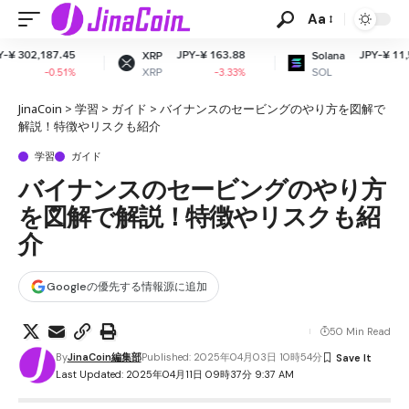
Aa
7.45
JPY-¥ 163.88
JPY-¥ 11,508.55
XRP
Solana
XRP
SOL
0.51%
-3.33%
-2.42%
JinaCoin
>
学習
>
ガイド
>
バイナンスのセービングのやり方を図解で
解説！特徴やリスクも紹介
学習
ガイド
バイナンスのセービングのやり方
を図解で解説！特徴やリスクも紹
介
Googleの優先する情報源に追加
50 Min Read
By
JinaCoin編集部
Published: 2025年04月03日 10時54分
Last Updated: 2025年04月11日 09時37分 9:37 AM