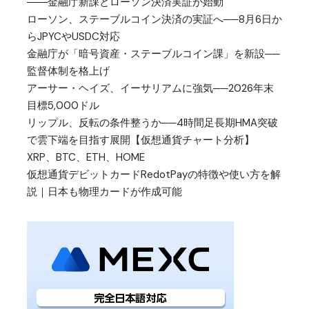
――金融庁新課とローソン決済実証が始動
ローソン、ステーブルコイン決済の実証へ──8月6日か
らJPYCやUSDC対応
金融庁が「暗号資産・ステーブルコイン課」を新設──
監督体制を格上げ
アーサー・ヘイズ、イーサリアムに強気──2026年末
目標5,000ドル
リップル、反転の条件整うか──4時間足長期HMA突破
で雲下端を目指す展開【仮想通貨チャート分析】
XRP、BTC、ETH、HOME
仮想通貨デビットカードRedotPayの特徴や使い方を解
説｜日本も物理カードが作成可能