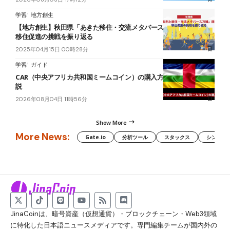
学習
地方創生
【地方創生】秋田県「あきた移住・交流メタバース万博」閉幕――
移住促進の挑戦を振り返る
2025年04月15日 00時28分
学習
ガイド
CAR（中央アフリカ共和国ミームコイン）の購入方法｜買い方を解
説
2026年08月04日 11時56分
Show More
More News:
Gate.io
分析ツール
スタックス
シンボル（
JinaCoinは、暗号資産（仮想通貨）・ブロックチェーン・Web3領域
に特化した日本語ニュースメディアです。専門編集チームが国内外の