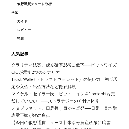
仮想通貨チャート分析
学習
ガイド
レビュー
特集
人気記事
クラリティ法案、成立確率23%に低下──ビットワイズ
CIOが示す2つのシナリオ
Trust Wallet（トラストウォレット）の使い方｜初期設
定や入金・出金方法など徹底解説
マイケル・セイラー氏「ビットコインを1 satoshiも売
却していない」──ストラテジーの方針と区別
メタプラネット、日足押し目から反発──日足一目均衡
表雲下端が次の焦点
【今日の仮想通貨ニュース】米暗号資産政策に暗雲