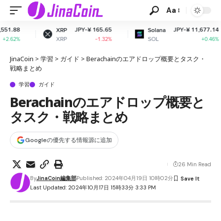
Aa
JPY-¥ 165.65
JPY-¥ 11,677.14
XRP
Solana
Do
XRP
SOL
D
-1.32%
+0.46%
JinaCoin
>
学習
>
ガイド
>
Berachainのエアドロップ概要とタスク・
戦略まとめ
学習
ガイド
Berachainのエアドロップ概要と
タスク・戦略まとめ
Googleの優先する情報源に追加
26 Min Read
By
JinaCoin編集部
Published: 2024年04月19日 10時02分
Last Updated: 2024年10月17日 15時33分 3:33 PM