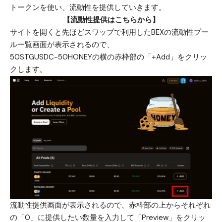
トークンを使い、流動性を提供していきます。
【流動性提供はこちらから】
サイトを開くと先ほどスワップで利用したBEXの流動性プー
ル一覧画面が表示されるので、
50STGUSDC-50HONEYの横の赤枠部の「+Add」をクリッ
クします。
流動性提供画面が表示されるので、赤枠部の上からそれぞれ
の「0」に提供したい数量を入力して「Preview」をクリッ