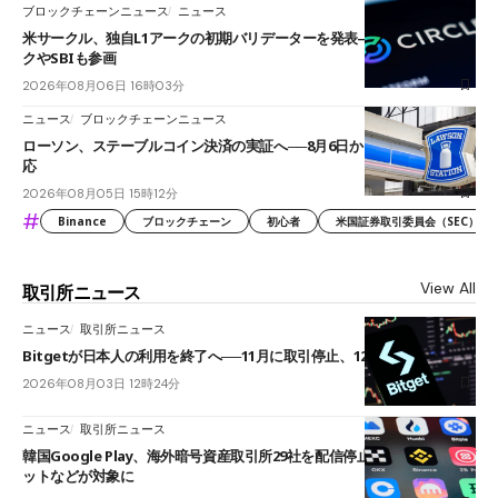
ブロックチェーンニュース
ニュース
米サークル、独自L1アークの初期バリデーターを発表――ブラックロッ
クやSBIも参画
2026年08月06日 16時03分
ニュース
ブロックチェーンニュース
ローソン、ステーブルコイン決済の実証へ──8月6日からJPYCやUSDC対
応
2026年08月05日 15時12分
#
Binance
ブロックチェーン
初心者
米国証券取引委員会（SEC）
View All
取引所ニュース
ニュース
取引所ニュース
Bitgetが日本人の利用を終了へ──11月に取引停止、12月末に強制決済
2026年08月03日 12時24分
ニュース
取引所ニュース
韓国Google Play、海外暗号資産取引所29社を配信停止──OKXやバイビ
ットなどが対象に