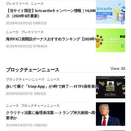
プレスリリース
ニュース
【当サイト限定】bitcastleキャンペーン情報｜16,000円口座開設ボーナ
ス（2026年8月最新）
2026年08月01日 08時12分
ニュース
プレスリリース
海外FX口座開設ボーナスおすすめランキング【2026年8月最新】
2026年08月01日 07時40分
View All
ブロックチェーンニュース
ブロックチェーンニュース
ニュース
歩いて稼ぐ「Step App」が4年で終了──FITFI保有者に対応呼びかけ
2026年08月07日 12時12分
ニュース
ブロックチェーンニュース
クラリティ法案に倫理条項案──トランプ米大統領へ暗号資産事業の売却
要求か
2026年08月07日 12時04分