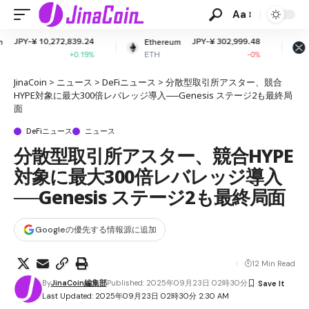
Aa
39.24
JPY-¥ 302,999.48
JPY-¥ 163.
Ethereum
XRP
ETH
XRP
0.19%
-0%
-0.5
JinaCoin
>
ニュース
>
DeFiニュース
>
分散型取引所アスター、競合
HYPE対象に最大300倍レバレッジ導入──Genesis ステージ2も最終局
面
DeFiニュース
ニュース
分散型取引所アスター、競合HYPE
対象に最大300倍レバレッジ導入
──Genesis ステージ2も最終局面
Googleの優先する情報源に追加
12 Min Read
By
JinaCoin編集部
Published: 2025年09月23日 02時30分
Last Updated: 2025年09月23日 02時30分 2:30 AM