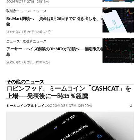
2026年07月27日 12時16分
取引所ニュース
ニュース
BitMart閉鎖へ──資産は8月26日までに引き出しを、日本人利用者も対
象
2026年07月26日 13時03分
ニュース
取引所ニュース
アーサー・ヘイズ創業のBitMEXが閉鎖へ──無期限先物を生んだ11年に
幕
2026年07月23日 19時42分
その他のニュース
ロビンフッド、ミームコイン「CASHCAT」を
上場──発表後に一時35％急騰
ミームコイン
アルトコイン
2026年08月07日 12時20分