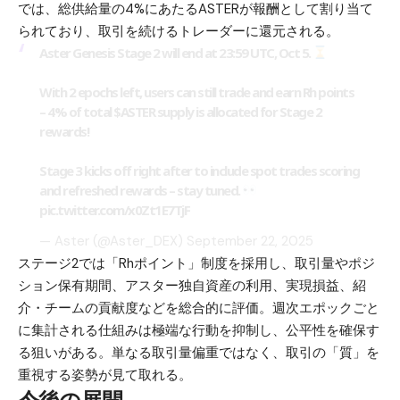
では、総供給量の4%にあたるASTERが報酬として割り当て
られており、取引を続けるトレーダーに還元される。
Aster Genesis Stage 2 will end at 23:59 UTC, Oct 5.
With 2 epochs left, users can still trade and earn Rh points
– 4% of total
$ASTER
supply is allocated for Stage 2
rewards!
Stage 3 kicks off right after to include spot trades scoring
and refreshed rewards – stay tuned.
pic.twitter.com/x0Zt1E7TjF
— Aster (@Aster_DEX)
September 22, 2025
ステージ2では「Rhポイント」制度を採用し、取引量やポジ
ション保有期間、アスター独自資産の利用、実現損益、紹
介・チームの貢献度などを総合的に評価。週次エポックごと
に集計される仕組みは極端な行動を抑制し、公平性を確保す
る狙いがある。単なる取引量偏重ではなく、取引の「質」を
重視する姿勢が見て取れる。
今後の展開