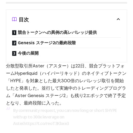
目次
競合トークンへの異例の高レバレッジ提供
Genesis ステージ2の最終段階
今後の展開
分散型取引所
Aster（アスター）
は22日、競合プラットフォ
ーム
Hyperliquid（ハイパーリキッド）
のネイティブトークン
「
HYPE
」を対象とした最大300倍のレバレッジ取引を開始
したと発表した。並行して実施中のトレーディングプログラ
ム「Aster Genesis ステージ2」も残り2エポックで終了予定
となり、最終段階に入った。
By community request, you can now long or short
$HYPE
with up to 300x leverage on
Aster.
https://t.co/reoT3Kbxe3