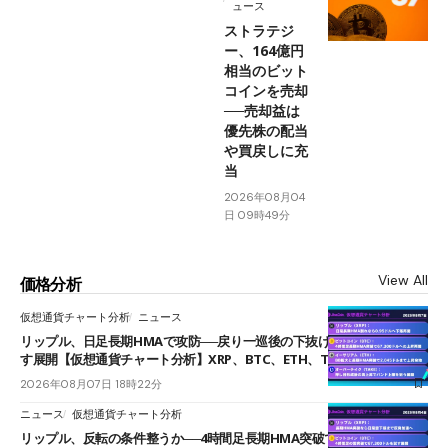
ュース
ストラテジ
ー、164億円
相当のビット
コインを売却
──売却益は
優先株の配当
や買戻しに充
当
2026年08月04
日 09時49分
View All
価格分析
仮想通貨チャート分析
ニュース
リップル、日足長期HMAで攻防──戻り一巡後の下抜けで0.95ドルを試
す展開【仮想通貨チャート分析】XRP、BTC、ETH、TAKE
2026年08月07日 18時22分
ニュース
仮想通貨チャート分析
リップル、反転の条件整うか──4時間足長期HMA突破で雲下端を目指す