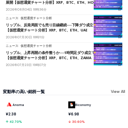
展開【仮想通貨チャート分析】XRP、BTC、ETH、HOME
2026年08月04日 18時36分
ニュース
仮想通貨チャート分析
リップル、反発局面でも売り目線継続──下降ダウ成立で下値追う展開
【仮想通貨チャート分析】XRP、BTC、ETH、UAI
2026年07月30日 18時11分
ニュース
仮想通貨チャート分析
リップル、上昇再開の条件整うか──1時間足ダウ成立で1.185ドルを狙う
【仮想通貨チャート分析】XRP、BTC、ETH、ZAMA
2026年07月23日 19時07分
変動率の高い銘柄一覧
View All
Anoma
Biconomy
¥2.38
¥6.98
↑ 42.70%
↓ 30.60%