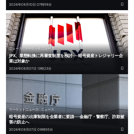
2026年08月10日 07時58分
ニュース
マーケットニュース
JPX、業態転換に再審査制度を検討──暗号資産トレジャリー企
業は対象か
2026年08月07日 13時23分
マーケットニュース
ニュース
暗号資産の出庫制限を全業者に要請──金融庁・警察庁、詐欺被
害の防止へ
2026年08月07日 09時55分