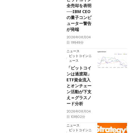
全売却を表明
──IBM CEO
の量子コンピ
ューター警告
が発端
2026年08月04
日 11時49分
ニュース
ビットコインニ
ュース
「ビットコイ
ンは過渡期」
ETF資金流入
とオンチェー
ン活動が下支
え＝グラスノ
ード分析
2026年08月04
日 10時02分
ニュース
ビットコインニ