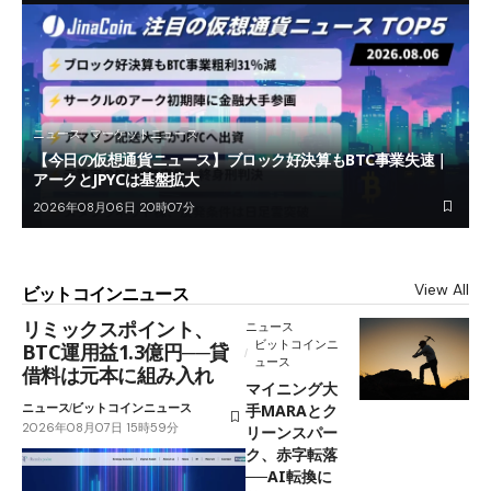
ニュース
マーケットニュース
【今日の仮想通貨ニュース】ブロック好決算もBTC事業失速｜
アークとJPYCは基盤拡大
2026年08月06日 20時07分
View All
ビットコインニュース
リミックスポイント、
ニュース
ビットコインニ
BTC運用益1.3億円──貸
ュース
借料は元本に組み入れ
マイニング大
ニュース
ビットコインニュース
手MARAとク
2026年08月07日 15時59分
リーンスパー
ク、赤字転落
──AI転換に