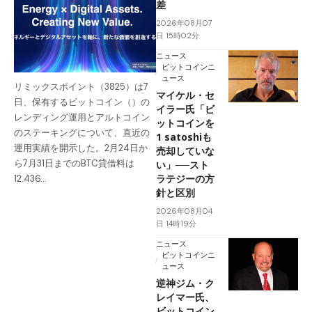
差
2026年08月07
日 15時02分
ニュース
ビットコインニ
ュース
リミックスポイント（3825）は7
マイケル・セ
日、保有するビットコイン（）の
イラー氏「ビ
レンディング運用とアルトコイン
ットコインを
のステーキングについて、直近の
1 satoshiも
運用実績を開示した。2月24日か
売却していな
ら7月31日までのBTC貸借料は
い」──スト
ラテジーの方
12.436…
針と区別
2026年08月04
日 14時19分
ニュース
ビットコインニ
ュース
逆神ジム・ク
レイマー氏、
ビットコイン