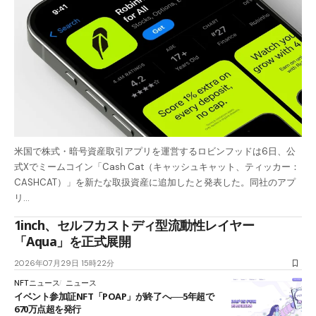
米国で株式・暗号資産取引アプリを運営するロビンフッドは6日、公
式Xでミームコイン「Cash Cat（キャッシュキャット、ティッカー：
CASHCAT）」を新たな取扱資産に追加したと発表した。同社のアプ
リ…
1inch、セルフカストディ型流動性レイヤー
「Aqua」を正式展開
2026年07月29日 15時22分
NFTニュース
ニュース
イベント参加証NFT「POAP」が終了へ──5年超で
670万点超を発行