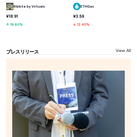
Ribbita by Virtuals
ETHGas
¥18.91
¥3.59
↑ 19.60%
↓ 12.40%
View All
プレスリリース