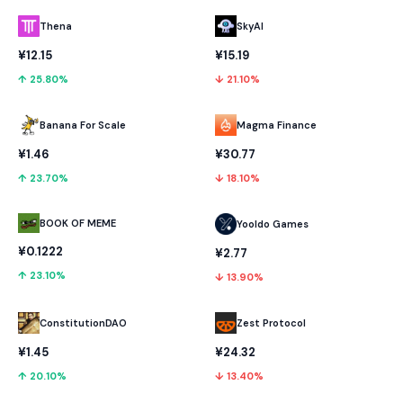
Thena
SkyAI
¥12.15
¥15.19
↑ 25.80%
↓ 21.10%
Banana For Scale
Magma Finance
¥1.46
¥30.77
↑ 23.70%
↓ 18.10%
BOOK OF MEME
Yooldo Games
¥0.1222
¥2.77
↑ 23.10%
↓ 13.90%
ConstitutionDAO
Zest Protocol
¥1.45
¥24.32
↑ 20.10%
↓ 13.40%