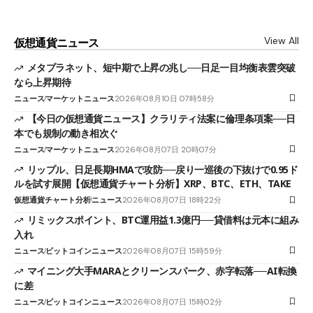
View All
仮想通貨ニュース
メタプラネット、短中期で上昇の兆し──日足一目均衡表雲突破
なら上昇期待
ニュース
マーケットニュース
2026年08月10日 07時58分
【今日の仮想通貨ニュース】クラリティ法案に倫理条項案──日
本でも規制の動き相次ぐ
ニュース
マーケットニュース
2026年08月07日 20時07分
リップル、日足長期HMAで攻防──戻り一巡後の下抜けで0.95ド
ルを試す展開【仮想通貨チャート分析】XRP、BTC、ETH、TAKE
仮想通貨チャート分析
ニュース
2026年08月07日 18時22分
リミックスポイント、BTC運用益1.3億円──貸借料は元本に組み
入れ
ニュース
ビットコインニュース
2026年08月07日 15時59分
マイニング大手MARAとクリーンスパーク、赤字転落──AI転換
に差
ニュース
ビットコインニュース
2026年08月07日 15時02分