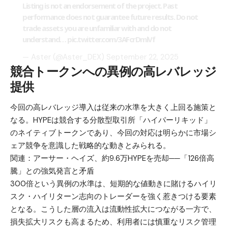
Listing is not an endorsement of the project. Past
performance does not guarantee future results. Do not
trade assets you are unfamiliar with and do not
understand…
pic.twitter.com/3AFcrDmlVf
— Aster (@Aster_DEX)
September 22, 2025
競合トークンへの異例の高レバレッジ
提供
今回の高レバレッジ導入は従来の水準を大きく上回る施策と
なる。HYPEは競合する分散型取引所「ハイパーリキッド」
のネイティブトークンであり、今回の対応は明らかに市場シ
ェア競争を意識した戦略的な動きとみられる。
関連：
アーサー・ヘイズ、約9.6万HYPEを売却──「126倍高
騰」との強気発言と矛盾
300倍という異例の水準は、短期的な値動きに賭けるハイリ
スク・ハイリターン志向のトレーダーを強く惹きつける要素
となる。こうした層の流入は流動性拡大につながる一方で、
損失拡大リスクも高まるため、利用者には慎重なリスク管理