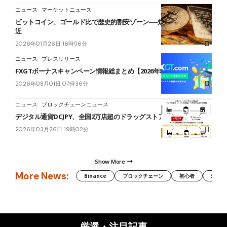
ニュース
マーケットニュース
ビットコイン、ゴールド比で歴史的割安ゾーン──短期下落と底値接
近
2026年01月26日 16時56分
ニュース
プレスリリース
FXGTボーナスキャンペーン情報総まとめ【2026年8月最新】
2026年08月01日 07時36分
ニュース
ブロックチェーンニュース
デジタル通貨DCJPY、全国2万店超のドラッグストアで利用検討へ
2026年03月26日 19時02分
Show More
More News:
Binance
ブロックチェーン
初心者
米国証
厳選・注目記事