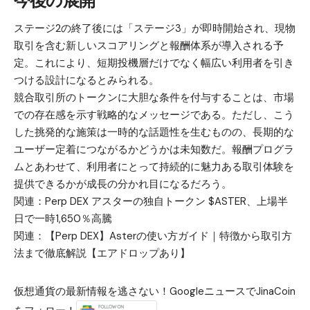
ステージ2の終了後には「ステージ3」が即時開始され、現物
取引を含む新しいスコアリングと報酬体系が導入される予
定。これにより、短期投機層だけでなく幅広い利用者を引き
つける設計になるとみられる。
競合取引所のトークンに大胆な条件を付与することは、市場
での存在感を示す戦略的なメッセージである。ただし、こう
した挑発的な施策は一時的な話題性を生むものの、長期的な
ユーザー定着につながるかどうかは未知数だ。報酬プログラ
ムとあわせて、利用者にとって持続的に魅力ある取引体験を
提供できるかが成長の分かれ目になるだろう。
関連：
Perp DEX アスターの独自トークン $ASTER、上場半
日で一時1,650％高騰
関連：
【Perp DEX】Asterの使い方ガイド｜特徴から取引方
法まで徹底解説【エアドロップあり】
仮想通貨の最新情報を逃さない！GoogleニュースでJinaCoin