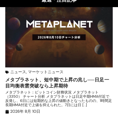
ニュース
,
マーケットニュース
メタプラネット、短中期で上昇の兆し──日足一
【
目均衡表雲突破なら上昇期待
理
メタプラネット：ビットコイン財務状況 メタプラネット
目
（3350） チャート分析 メタプラネットは日足中期HMA付近で
条
反発し、6日には短期的な上昇の値動きとなったものの、1時間足
庫
長期HMA付近で上値を抑えられた。7日には日 […]
【
2026年 8月 10日