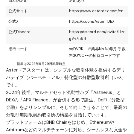
日本語対応
対応あり
公式サイト
https://www.asterdex.com/en
公式X
https://x.com/Aster_DEX
公式Discord
https://discord.com/invite/Hzr
gVv7n64
招待コード
xqDVRK ※業界No.1の取引手数
料30%OFFの招待コードです
情報は2025年9月29日執筆時点
Aster（アスター）は、シンプルな取引体験を提供するデリ
バティブ（パーペチュアル）特化型の分散型取引所（DEX）
です。
2024年後半、マルチアセット流動性ハブ「Astherus」と
DEXの「APX Finance」が合併する形で誕生。DeFi（分散型
金融）をよりシンプルに、そして向上させることで、最高の
分散型無期限契約取引所の構築を目指しています。
プラットフォームはBNB Chainをはじめ、Ethereumや
Arbitrumなどのマルチチェーンに対応。シームレスな入金や