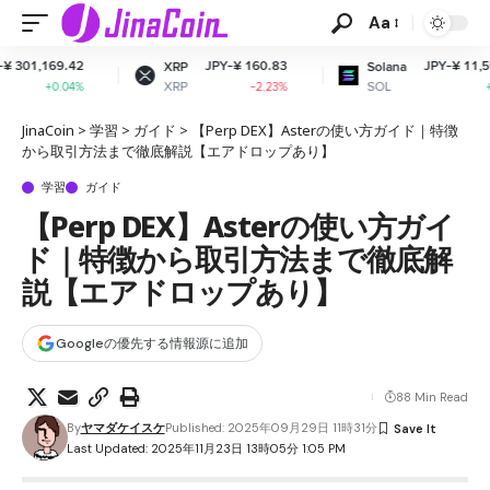
Aa
9.42
JPY-¥ 160.83
JPY-¥ 11,599.23
XRP
Solana
XRP
SOL
.04%
-2.23%
+0.53%
JinaCoin
>
学習
>
ガイド
>
【Perp DEX】Asterの使い方ガイド｜特徴
から取引方法まで徹底解説【エアドロップあり】
学習
ガイド
【Perp DEX】Asterの使い方ガイ
ド｜特徴から取引方法まで徹底解
説【エアドロップあり】
Googleの優先する情報源に追加
88 Min Read
By
ヤマダケイスケ
Published: 2025年09月29日 11時31分
Last Updated: 2025年11月23日 13時05分 1:05 PM