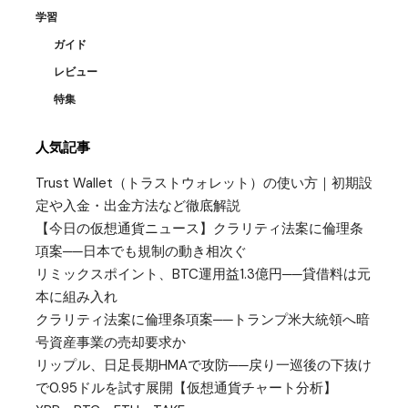
学習
ガイド
レビュー
特集
人気記事
Trust Wallet（トラストウォレット）の使い方｜初期設
定や入金・出金方法など徹底解説
【今日の仮想通貨ニュース】クラリティ法案に倫理条
項案──日本でも規制の動き相次ぐ
リミックスポイント、BTC運用益1.3億円──貸借料は元
本に組み入れ
クラリティ法案に倫理条項案──トランプ米大統領へ暗
号資産事業の売却要求か
リップル、日足長期HMAで攻防──戻り一巡後の下抜け
で0.95ドルを試す展開【仮想通貨チャート分析】