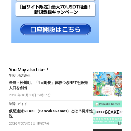
You May also Like
学習
地方創生
長野・松川町、「1日町長」体験つきNFTを販売──町制70周年、関係
人口を創出
2026年06月30日 12時35分
学習
ガイド
仮想通貨GCAKE（PancakeGames）とは？将来性や買い方を徹底解
説
2026年07月03日 11時07分