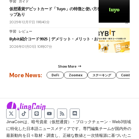
学習
ガイド
仮想通貨デビットカード「Tuyo」の特徴と使い方を解説｜エアドロ
ップあり
2025年12月17日 11時40分
学習
レビュー
Bybit紹介コード9925｜デメリット・メリット・おすすめを解説
2026年01月01日 10時07分
Show More
More News:
DeFi
Zoomex
ステーキング
Coinbase
JinaCoinは、暗号資産（仮想通貨）・ブロックチェーン・Web3領域
に特化した日本語ニュースメディアです。専門編集チームが国内外の
最新動向を日々取材・調査し、正確な数値と一次情報源に基づいたニ