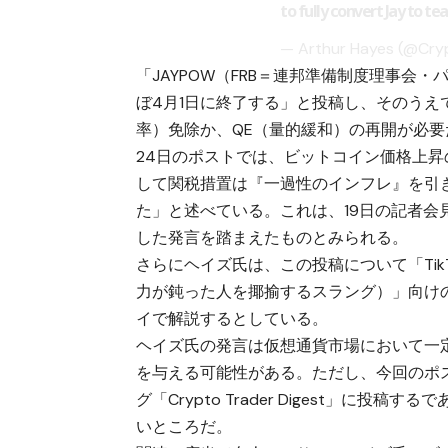
to fully convert Jay to t
— Arthur Hayes (@Cr
「JAYPOW（FRB＝連邦準備制度理事会
ぼ4月1日に終了する」と投稿し、そのうえ
率）免除か、QE（量的緩和）の再開が必
24日のポストでは、ビットコイン価格上昇
して関税措置は『一過性のインフレ』を引き
た」と述べている。これは、19日の記者
した発言を踏まえたものとみられる。
さらにヘイズ氏は、この投稿について「TikTok
力が鈍った人を揶揄するスラング）」向け
イで解説するとしている。
ヘイズ氏の発言は仮想通貨市場において一
を与える可能性がある。ただし、今回のポ
グ「Crypto Trader Digest」
いところだ。