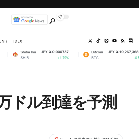
UNI）
DEX
JPY-¥ 0.000737
JPY-¥ 10,267,368.54
iba Inu
Bitcoin
IB
BTC
+1.79%
+0.55%
1万ドル到達を予測