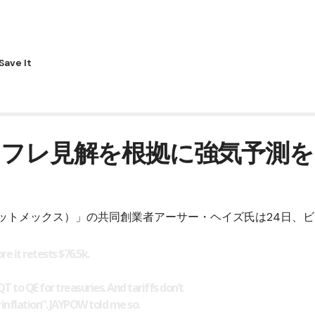
インフレ見解を根拠に強気予測を
（ビットメックス）
」の共同創業者アーサー・ヘイズ氏は24日、
ビ
re it retests $76.5k.
T to QE for treasuries. And tariffs don’t
inflation”. JAYPOW told me so.