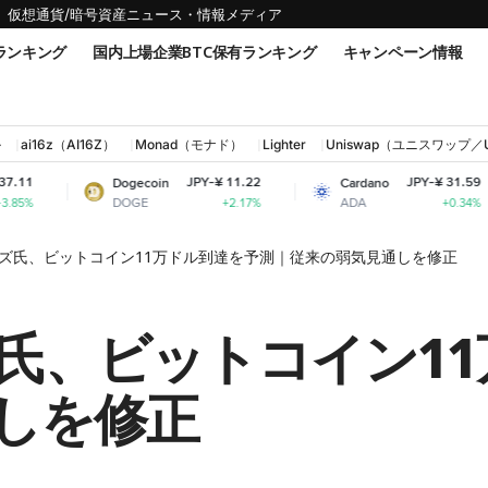
仮想通貨/暗号資産ニュース・情報メディア
ランキング
国内上場企業BTC保有ランキング
キャンペーン情報
ル
ai16z（AI16Z）
Monad（モナド）
Lighter
Uniswap（ユニスワップ／
JPY-¥ 11.22
JPY-¥ 31.59
Dogecoin
Cardano
Sh
DOGE
ADA
SH
+2.17%
+0.34%
ズ氏、ビットコイン11万ドル到達を予測｜従来の弱気見通しを修正
氏、ビットコイン1
しを修正