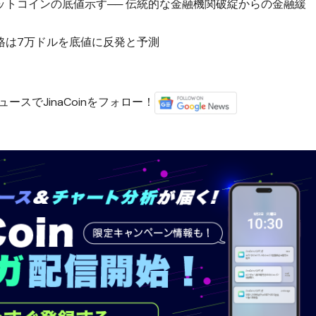
ットコインの底値示す── 伝統的な金融機関破綻からの金融緩
格は7万ドルを底値に反発と予測
ースでJinaCoinをフォロー！