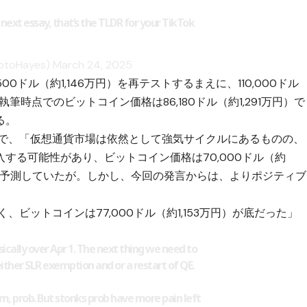
 next essay, that’s the TLDR for your TikTok
yptoHayes)
March 24, 2025
0ドル（約1,146万円）を再テストするまえに、110,000ドル
筆時点でのビットコイン価格は86,180ドル（約1,291万円）で
る。
グで、「仮想通貨市場は依然として強気サイクルにあるものの、
する可能性があり、ビットコイン価格は70,000ドル（約
」と予測していたが。しかし、今回の発言からは、よりポジティブ
ビットコインは77,000ドル（約1,153万円）が底だった」
cally over Apr 1. The next thing we need to
 either SLR exemption and or a restart of QE.
, prob. But stonks prob have more pain left