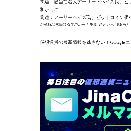
関連：
底当て名人アーサー・ヘイズ氏、ビ
和がカギ
関連：
アーサーヘイズ氏、ビットコイン価
※価格は執筆時点でのレート換算（1ドル＝149.8円）
仮想通貨の最新情報を逃さない！Googleニュ