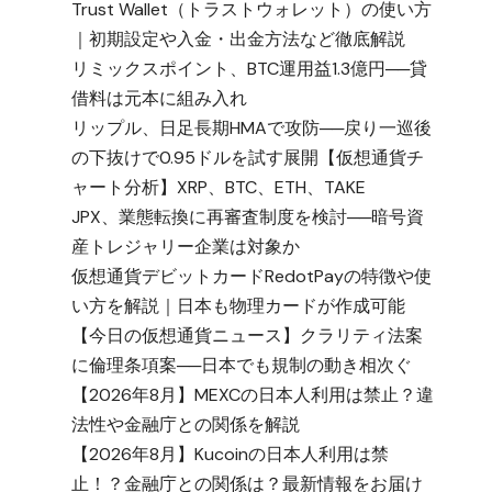
Trust Wallet（トラストウォレット）の使い方
｜初期設定や入金・出金方法など徹底解説
リミックスポイント、BTC運用益1.3億円──貸
借料は元本に組み入れ
リップル、日足長期HMAで攻防──戻り一巡後
の下抜けで0.95ドルを試す展開【仮想通貨チ
ャート分析】XRP、BTC、ETH、TAKE
JPX、業態転換に再審査制度を検討──暗号資
産トレジャリー企業は対象か
仮想通貨デビットカードRedotPayの特徴や使
い方を解説｜日本も物理カードが作成可能
【今日の仮想通貨ニュース】クラリティ法案
に倫理条項案──日本でも規制の動き相次ぐ
【2026年8月】MEXCの日本人利用は禁止？違
法性や金融庁との関係を解説
【2026年8月】Kucoinの日本人利用は禁
止！？金融庁との関係は？最新情報をお届け