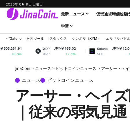
2026年 8月 9日 日曜日
最新ニュース
仮想通貨時価総額
学習
Gate.io
分析ツール
スタックス
シンボル（XYM）
エルサルバド
JPY-¥ 165.02
JPY-¥ 12,037.11
XRP
Solana
XRP
SOL
+2.78%
+3.85%
JinaCoin
>
ニュース
>
ビットコインニュース
>
アーサー・ヘイ
ニュース
ビットコインニュース
アーサー・ヘイズ
｜従来の弱気見通