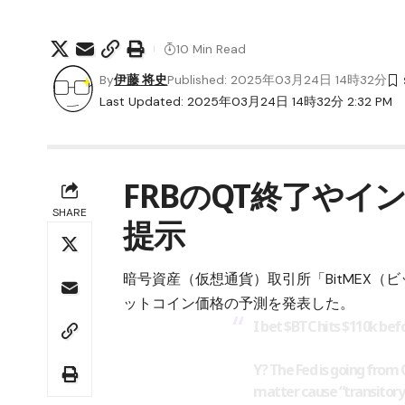
10 Min Read
By
伊藤 将史
Published: 2025年03月24日 14時32分
Last Updated: 2025年03月24日 14時32分 2:32 PM
FRBのQT終了や
SHARE
提示
暗号資産（仮想通貨）取引所「
BitMEX
ットコイン
価格の予測を発表した。
I bet
$BTC
hits $110k befo
Y? The Fed is going from Q
matter cause “transitory 