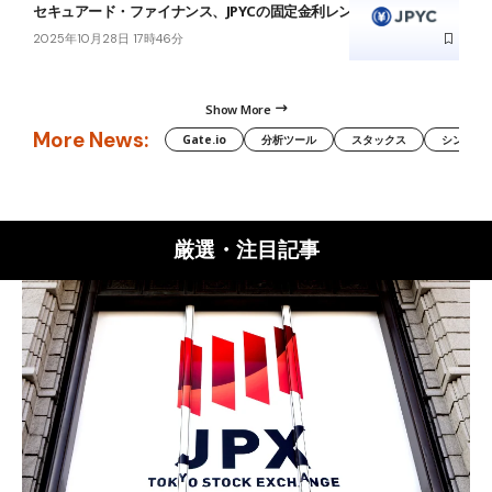
セキュアード・ファイナンス、JPYCの固定金利レンディング提供へ
2025年10月28日 17時46分
Show More
More News:
Gate.io
分析ツール
スタックス
シンボル（
厳選・注目記事