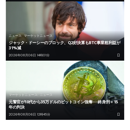
ニュース
マーケットニュース
ジャック・ドーシーのブロック、Q2好決算もBTC事業粗利益が
31%減
2026年08月06日 14時01分
マーケットニュース
ニュース
元警官が10代から35万ドルのビットコイン強奪──終身刑＋15
年の判決
2026年08月06日 12時45分