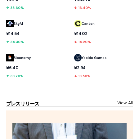
↓ 16.40%
↑ 38.60%
SkyAI
Canton
¥14.54
¥14.02
↑ 34.30%
↓ 14.20%
Biconomy
Yooldo Games
¥6.40
¥2.94
↑ 33.20%
↓ 13.50%
View All
プレスリリース