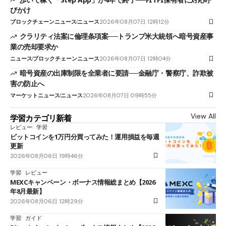
びかけ
ブロックチェーンニュース
ニュース
2026年08月07日 12時12分
クラリティ法案に倫理条項案──トランプ米大統領へ暗号資産事
業の売却要求か
ニュース
ブロックチェーンニュース
2026年08月07日 12時04分
暗号資産の出庫制限を全業者に要請──金融庁・警察庁、詐欺被
害の防止へ
マーケットニュース
ニュース
2026年08月07日 09時55分
View All
学習カテゴリ新着
レビュー
学習
ビットコインを1万円分買ってみた！運用損益を毎週
更新
2026年08月06日 19時46分
学習
レビュー
MEXCキャンペーン・ボーナス情報総まとめ【2026
年8月最新】
2026年08月06日 12時29分
学習
ガイド