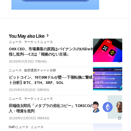
You May also Like
ニュース
マーケットニュース
OKX CEO、市場暴落の原因はバイナンスのUSDeキャンペーンと名
指し批判──CZは「根拠のない主張」
2026年01月31日 17時14分
ニュース
仮想通貨チャート分析
ビットコイン、107,000ドルが壁──下落転換に警戒【仮想通貨チャー
ト分析】BTC、ETH、XRP、SOL
2025年05月20日 12時18分
ニュース
マーケットニュース
田端信太郎氏「メタプラの劣化コピー」TORICOのイーサリアム購
入・増資を批判
2026年02月05日 11時43分
DeFiニュース
ニュース