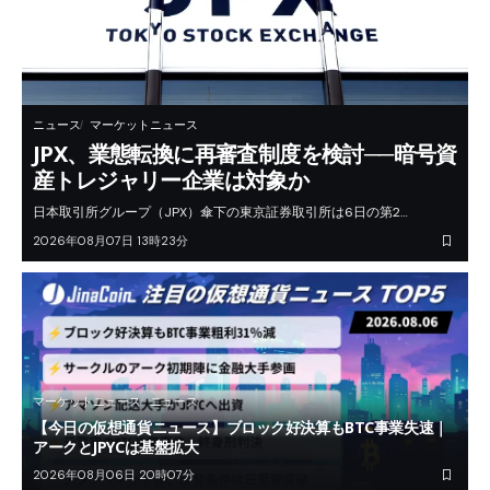
ニュース
マーケットニュース
JPX、業態転換に再審査制度を検討──暗号資
産トレジャリー企業は対象か
日本取引所グループ（JPX）傘下の東京証券取引所は6日の第2…
2026年08月07日 13時23分
マーケットニュース
ニュース
【今日の仮想通貨ニュース】ブロック好決算もBTC事業失速｜
アークとJPYCは基盤拡大
2026年08月06日 20時07分