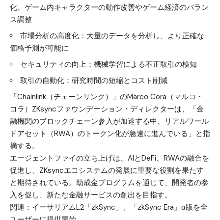
化、ゲーム内キャラクターの動作改善やゲーム経済のバラン
ス調整
市場分析の高度化：大量のデータを分析し、より正確な
価格予測が可能に
セキュリティの向上：機械学習による不正取引の検知
取引の自動化：研究時間の短縮とコスト削減
「Chainlink（チェーンリンク）」のMarco Cora（マルコ・
コラ）ZKsyncファウンデーション・ディレクターは、「金
融機関のブロックチェーン参入が加速する中、リアルワール
ドアセット（RWA）のトークン化が急速に進んでいる」と指
摘する。
エージェントファイの立ち上げは、AIとDeFi、RWAの融合を
促進し、ZKsyncエコシステムの発展に重要な役割を果たす
と期待されている。助成金プログラムを通じて、開発者の参
入を促し、新たな金融サービスの創出を目指す。
関連：
イーサリアムL2「zkSync」、「zkSync Era」α版を全
ユーザーに提供開始