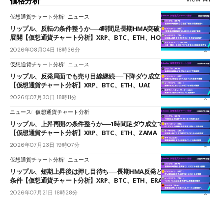
価格分析
仮想通貨チャート分析
ニュース
リップル、反転の条件整うか──4時間足長期HMA突破で雲下端を目指す
展開【仮想通貨チャート分析】XRP、BTC、ETH、HOME
2026年08月04日 18時36分
仮想通貨チャート分析
ニュース
リップル、反発局面でも売り目線継続──下降ダウ成立で下値追う展開
【仮想通貨チャート分析】XRP、BTC、ETH、UAI
2026年07月30日 18時11分
ニュース
仮想通貨チャート分析
リップル、上昇再開の条件整うか──1時間足ダウ成立で1.185ドルを狙う
【仮想通貨チャート分析】XRP、BTC、ETH、ZAMA
2026年07月23日 19時07分
仮想通貨チャート分析
ニュース
リップル、短期上昇後は押し目待ち──長期HMA反発と雲上抜けが買い
条件【仮想通貨チャート分析】XRP、BTC、ETH、ERA
2026年07月21日 18時28分