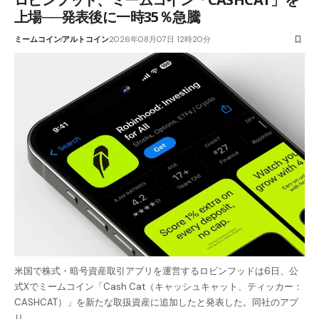
上場──発表後に一時35％急騰
ミームコイン
アルトコイン
2026年08月07日 12時20分
米国で株式・暗号資産取引アプリを運営するロビンフッドは6日、公
式Xでミームコイン「Cash Cat（キャッシュキャット、ティッカー：
CASHCAT）」を新たな取扱資産に追加したと発表した。同社のアプ
リ…