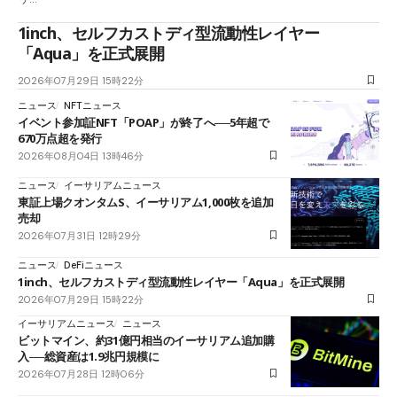
1inch、セルフカストディ型流動性レイヤー
「Aqua」を正式展開
2026年07月29日 15時22分
ニュース
NFTニュース
イベント参加証NFT「POAP」が終了へ──5年超で
670万点超を発行
2026年08月04日 13時46分
ニュース
イーサリアムニュース
東証上場クオンタムS、イーサリアム1,000枚を追加
売却
2026年07月31日 12時29分
ニュース
DeFiニュース
1inch、セルフカストディ型流動性レイヤー「Aqua」を正式展開
2026年07月29日 15時22分
イーサリアムニュース
ニュース
ビットマイン、約31億円相当のイーサリアム追加購
入──総資産は1.9兆円規模に
2026年07月28日 12時06分