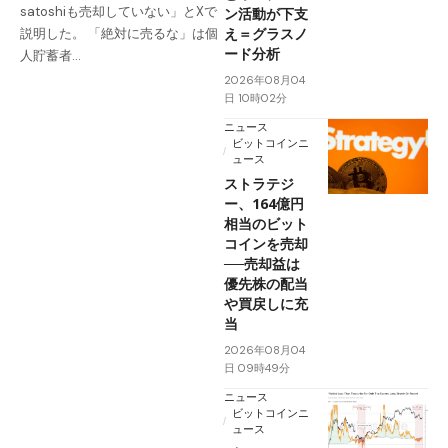
satoshiも売却していない」とXで
ン活動が下支
え＝グラスノ
説明した。 「絶対に売るな」は個
ード分析
人貯蓄者…
2026年08月04
日 10時02分
ニュース
ビットコインニ
ュース
ストラテジ
ー、164億円
相当のビット
コインを売却
──売却益は
優先株の配当
や買戻しに充
当
2026年08月04
日 09時49分
ニュース
ビットコインニ
ュース