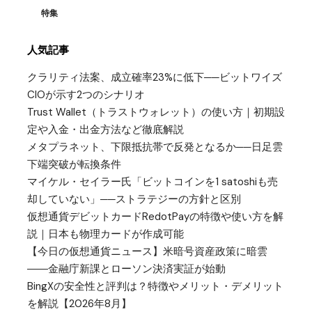
特集
人気記事
クラリティ法案、成立確率23%に低下──ビットワイズ
CIOが示す2つのシナリオ
Trust Wallet（トラストウォレット）の使い方｜初期設
定や入金・出金方法など徹底解説
メタプラネット、下限抵抗帯で反発となるか──日足雲
下端突破が転換条件
マイケル・セイラー氏「ビットコインを1 satoshiも売
却していない」──ストラテジーの方針と区別
仮想通貨デビットカードRedotPayの特徴や使い方を解
説｜日本も物理カードが作成可能
【今日の仮想通貨ニュース】米暗号資産政策に暗雲
――金融庁新課とローソン決済実証が始動
BingXの安全性と評判は？特徴やメリット・デメリット
を解説【2026年8月】