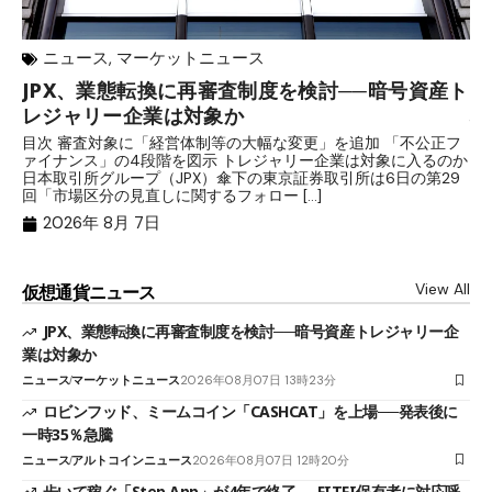
ニュース
,
マーケットニュース
JPX、業態転換に再審査制度を検討──暗号資産ト
ロ
レジャリー企業は対象か
場
目次 審査対象に「経営体制等の大幅な変更」を追加 「不公正フ
目
ァイナンス」の4段階を図示 トレジャリー企業は対象に入るのか
時
日本取引所グループ（JPX）傘下の東京証券取引所は6日の第29
す
回「市場区分の見直しに関するフォロー […]
ャ
2026年 8月 7日
View All
仮想通貨ニュース
JPX、業態転換に再審査制度を検討──暗号資産トレジャリー企
業は対象か
ニュース
マーケットニュース
2026年08月07日 13時23分
ロビンフッド、ミームコイン「CASHCAT」を上場──発表後に
一時35％急騰
ニュース
アルトコインニュース
2026年08月07日 12時20分
歩いて稼ぐ「Step App」が4年で終了──FITFI保有者に対応呼