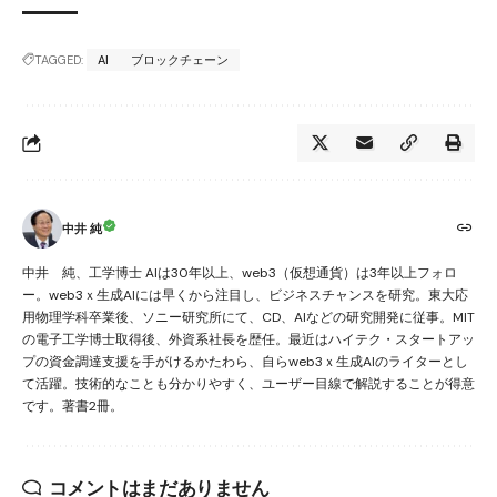
TAGGED:
AI
ブロックチェーン
中井 純
中井 純、工学博士 AIは30年以上、web3（仮想通貨）は3年以上フォロ
ー。web3ｘ生成AIには早くから注目し、ビジネスチャンスを研究。東大応
用物理学科卒業後、ソニー研究所にて、CD、AIなどの研究開発に従事。MIT
の電子工学博士取得後、外資系社長を歴任。最近はハイテク・スタートアッ
プの資金調達支援を手がけるかたわら、自らweb3ｘ生成AIのライターとし
て活躍。技術的なことも分かりやすく、ユーザー目線で解説することが得意
です。著書2冊。
コメントはまだありません