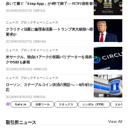
歩いて稼ぐ「Step App」が4年で終了──FITFI保有者に対応呼びかけ
2026年08月07日 12時12分
ニュース
ブロックチェーンニュース
クラリティ法案に倫理条項案──トランプ米大統領へ暗号資産事業の売却
要求か
2026年08月07日 12時04分
ニュース
ブロックチェーンニュース
米サークル、独自L1アークの初期バリデーターを発表――ブラックロッ
クやSBIも参画
2026年08月06日 16時03分
ニュース
ブロックチェーンニュース
ローソン、ステーブルコイン決済の実証へ──8月6日からJPYCやUSDC対
応
2026年08月05日 15時12分
#
Gate.io
分析ツール
スタックス
シンボル（XYM）
エルサル
View All
取引所ニュース