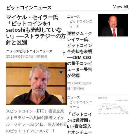
View All
ビットコインニュース
マイケル・セイラー氏
ニュース
ビットコインニ
「ビットコインを1
ュース
satoshiも売却していな
逆神ジム・ク
い」──ストラテジーの方
レイマー氏、
針と区別
ビットコイン
全売却を表明
ニュース
ビットコインニュース
2026年08月04日 14時19分
──IBM CEO
の量子コンピ
ューター警告
が発端
2026年08月04
日 11時49分
ニュース
ビットコインニ
ュース
米ビットコイン（BTC）投資企業
「ビットコイ
ストラテジーの共同創業者マイケ
ンは過渡期」
ル・セイラー氏は4日、個人保有分
ETF資金流入
のビットコインについて「1
とオンチェー