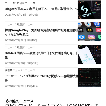
ニュース
取引所ニュース
Bitgetが日本人の利用を終了へ──11月に取引停止、12月末に強制決済
2026年08月03日 12時24分
ニュース
取引所ニュース
韓国Google Play、海外暗号資産取引所29社を配信停止──OKXやバイビ
ットなどが対象に
2026年07月27日 12時16分
ニュース
取引所ニュース
BitMart閉鎖へ──資産は8月26日までに引き出しを、日本人利用者も対
象
2026年07月26日 13時03分
取引所ニュース
ニュース
アーサー・ヘイズ創業のBitMEXが閉鎖へ──無期限先物を生んだ11年に
幕
2026年07月23日 19時42分
その他のニュース
ロビンフッド、ミームコイン「CASHCAT」を