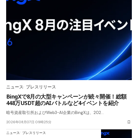
ニュース
プレスリリース
BingXで8月の大型キャンペーンが続々開催！総額
448万USDT超のAIバトルなど4イベントを紹介
暗号資産取引所およびWeb3-AI企業のBingXは、202…
2026年08月07日 09時25分
ニュース
プレスリリース