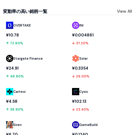
変動率の高い銘柄一覧
View All
OVERTAKE
INI
¥10.78
¥0.004861
↑ 72.60%
↓ 37.20%
Stargate Finance
Solar
¥24.91
¥0.3354
↑ 46.90%
↓ 29.00%
Cartesi
Cysic
¥4.58
¥102.13
↑ 39.90%
↓ 23.40%
GameBuild
Siren
¥0.1240
¥6.70