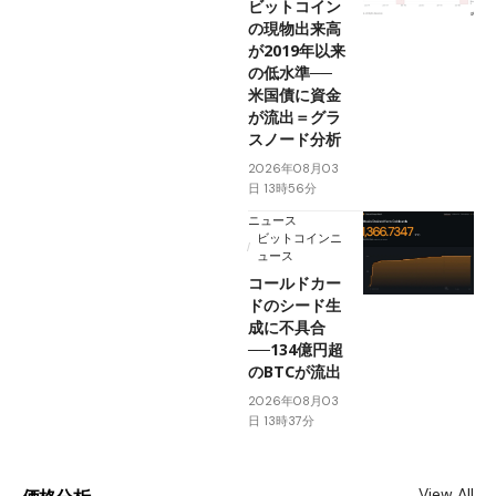
ビットコイン
の現物出来高
が2019年以来
の低水準──
米国債に資金
が流出＝グラ
スノード分析
2026年08月03
日 13時56分
ニュース
ビットコインニ
ュース
コールドカー
ドのシード生
成に不具合
──134億円超
のBTCが流出
2026年08月03
日 13時37分
View All