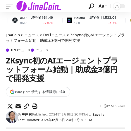
Aa
PY-¥ 161.49
JPY-¥ 11,533.01
JPY
Solana
Dogecoin
SOL
DOGE
-2.87%
-1.7%
JinaCoin
>
ニュース
>
DeFiニュース
>
ZKsync初のAIエージェントプラ
ットフォーム始動｜助成金3億円で開発支援
DeFiニュース
ニュース
ZKsync初のAIエージェントプラ
ットフォーム始動｜助成金3億円
で開発支援
Googleの優先する情報源に追加
12 Min Read
By
中井 純
Published: 2024年12月16日 20時13分
Last Updated: 2024年12月16日 20時13分 8:13 PM