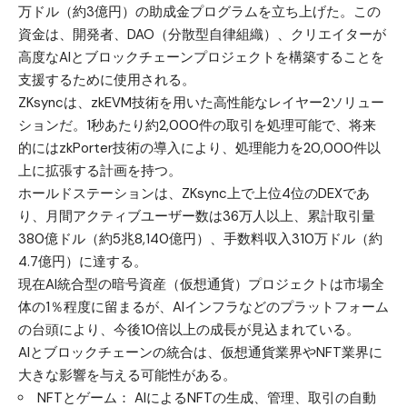
万ドル（約3億円）の助成金プログラムを立ち上げた。この
資金は、開発者、DAO（分散型自律組織）、クリエイターが
高度なAIとブロックチェーンプロジェクトを構築することを
支援するために使用される。
ZKsyncは、zkEVM技術を用いた高性能なレイヤー2ソリュー
ションだ。1秒あたり約2,000件の取引を処理可能で、将来
的にはzkPorter技術の導入により、処理能力を20,000件以
上に拡張する計画を持つ。
ホールドステーションは、ZKsync上で上位4位のDEXであ
り、月間アクティブユーザー数は36万人以上、累計取引量
380億ドル（約5兆8,140億円）、手数料収入310万ドル（約
4.7億円）に達する。
現在AI統合型の暗号資産（仮想通貨）プロジェクトは市場全
体の1％程度に留まるが、AIインフラなどのプラットフォーム
の台頭により、今後10倍以上の成長が見込まれている。
AIとブロックチェーンの統合は、仮想通貨業界やNFT業界に
大きな影響を与える可能性がある。
NFTとゲーム： AIによるNFTの生成、管理、取引の自動