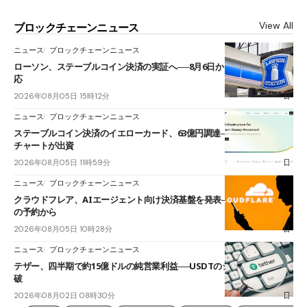
View All
ブロックチェーンニュース
ニュース
ブロックチェーンニュース
ローソン、ステーブルコイン決済の実証へ──8月6日からJPYCやUSDC対
応
2026年08月05日 15時12分
ニュース
ブロックチェーンニュース
ステーブルコイン決済のイエローカード、63億円調達──ソニーやスタン
チャートが出資
2026年08月05日 11時59分
ニュース
ブロックチェーンニュース
クラウドフレア、AIエージェント向け決済基盤を発表──まずハンドル名
の予約から
2026年08月05日 10時28分
ニュース
ブロックチェーンニュース
テザー、四半期で約15億ドルの純営業利益──USDTのシェアは60%を突
破
2026年08月02日 08時30分