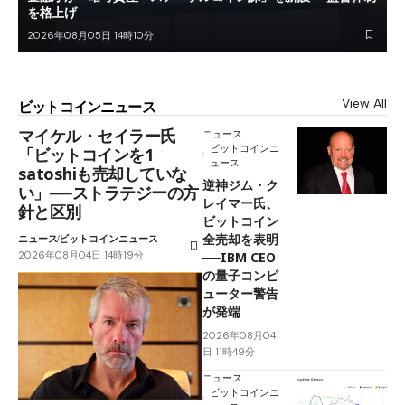
を格上げ
2026年08月05日 14時10分
View All
ビットコインニュース
マイケル・セイラー氏
ニュース
ビットコインニ
「ビットコインを1
ュース
satoshiも売却していな
逆神ジム・ク
い」──ストラテジーの方
レイマー氏、
針と区別
ビットコイン
全売却を表明
ニュース
ビットコインニュース
2026年08月04日 14時19分
──IBM CEO
の量子コンピ
ューター警告
が発端
2026年08月04
日 11時49分
ニュース
ビットコインニ