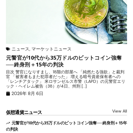
ニュース
,
マーケットニュース
元警官が10代から35万ドルのビットコイン強奪
ア
──終身刑＋15年の判決
計
目次 警官になりすまし、18階の部屋へ 「純然たる強欲」と裁判
目
官 「被害者もまた犯罪者だった」 増える暗号資産保有者への
ン
「レンチアタック」 米ロサンゼルス市警（LAPD）の元警官エリ
ン
ック・ヘイレム被告（38）が4日、州刑 […]
の
2026年 8月 6日
View All
仮想通貨ニュース
元警官が10代から35万ドルのビットコイン強奪──終身刑＋15年
の判決