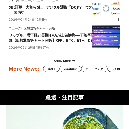
ブロックチェーンニュース
ニュース
SBI証券・大和ら6社、デジタル通貨「DCJPY」でST決済の実証完了
──国内初
2026年04月24日 12時11分
ニュース
仮想通貨チャート分析
リップル、雲下限と長期HMAが上値抵抗──下落再開なら1.30ドル視
野【仮想通貨チャート分析】XRP、BTC、ETH、DEXE
2026年05月25日 18時27分
Show More
More News:
DeFi
Zoomex
ステーキング
Coinbase
厳選・注目記事