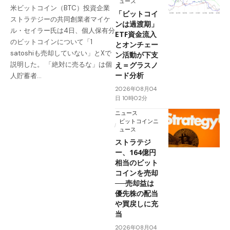
ュース
米ビットコイン（BTC）投資企業
「ビットコイ
ストラテジーの共同創業者マイケ
ンは過渡期」
ル・セイラー氏は4日、個人保有分
ETF資金流入
のビットコインについて「1
とオンチェー
satoshiも売却していない」とXで
ン活動が下支
え＝グラスノ
説明した。 「絶対に売るな」は個
ード分析
人貯蓄者…
2026年08月04
日 10時02分
ニュース
ビットコインニ
ュース
ストラテジ
ー、164億円
相当のビット
コインを売却
──売却益は
優先株の配当
や買戻しに充
当
2026年08月04