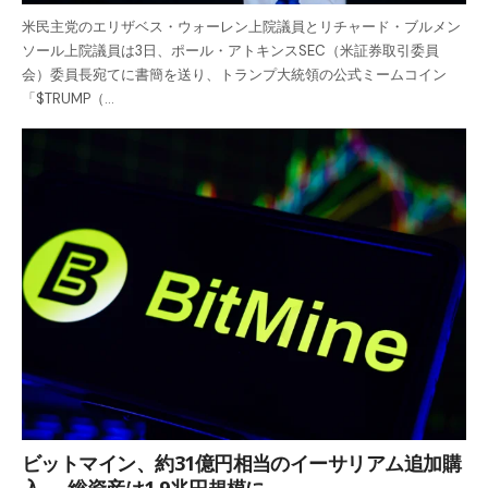
米民主党のエリザベス・ウォーレン上院議員とリチャード・ブルメン
ソール上院議員は3日、ポール・アトキンスSEC（米証券取引委員
会）委員長宛てに書簡を送り、トランプ大統領の公式ミームコイン
「$TRUMP（…
ビットマイン、約31億円相当のイーサリアム追加購
入──総資産は1.9兆円規模に