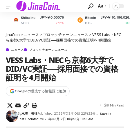
Aa
JPY-¥ 0.00076
JPY-¥ 10,196,026.83
Inu
Bitcoin
Et
BTC
ET
-2.11%
+0.83%
JinaCoin
>
ニュース
>
ブロックチェーンニュース
>
VESS Labs・NEC
ら京都6大学でDID/VC実証──採用面接での資格証明を4月開始
ニュース
ブロックチェーンニュース
VESS Labs・NECら京都6大学で
DID/VC実証──採用面接での資格
証明を4月開始
Googleの優先する情報源に追加
9 Min Read
By
水澤 誉往
Published: 2026年03月10日 22時22分
Last Updated: 2026年03月12日 11時53分 11:53 AM