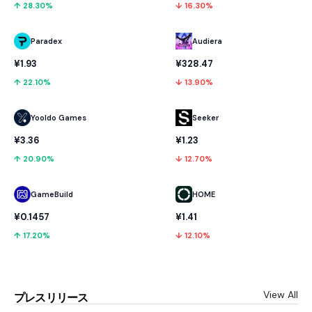
↑ 28.30%
↓ 16.30%
Paradex
Audiera
¥1.93
¥328.47
↑ 22.10%
↓ 13.90%
Yooldo Games
Seeker
¥3.36
¥1.23
↑ 20.90%
↓ 12.70%
GameBuild
HOME
¥0.1457
¥1.41
↑ 17.20%
↓ 12.10%
View All
プレスリリース