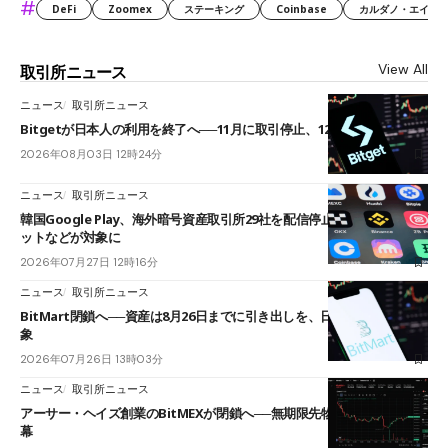
#
DeFi
Zoomex
ステーキング
Coinbase
カルダノ・エイダ（Ca
View All
取引所ニュース
ニュース
取引所ニュース
Bitgetが日本人の利用を終了へ──11月に取引停止、12月末に強制決済
2026年08月03日 12時24分
ニュース
取引所ニュース
韓国Google Play、海外暗号資産取引所29社を配信停止──OKXやバイビ
ットなどが対象に
2026年07月27日 12時16分
ニュース
取引所ニュース
BitMart閉鎖へ──資産は8月26日までに引き出しを、日本人利用者も対
象
2026年07月26日 13時03分
ニュース
取引所ニュース
アーサー・ヘイズ創業のBitMEXが閉鎖へ──無期限先物を生んだ11年に
幕