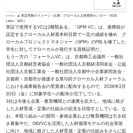
▲ 実証実験のイメージ（出典：グローカル人材開発センター・VESS
Labs・NEC）
実証で使用するVCは2種類ある。「GPM VC」は、連携校が
設定するグローカル人材基本科目群で一定の成績を修め、グ
ローカルプロジェクトマネジャー（GPM）のPBLを修了した
学生に対してグローカルが発行する資格証明だ。
もう一方の「フォーラムVC」は、京都商工会議所・一般社
団法人京都経営者協会・一般社団法人京都経済同友会・公益
社団法人京都工業会・一般社団法人京都中小企業家同友会・
京都府・京都市が後援する第13回グローカル人材フォーラム
における成果報告会の受賞者に配布するもので、2026年2月
20日（金）に対象学生への配布が完了している。
3社は今後も企業・教育機関との連携を拡大し、地域に根ざ
した人材育成・定着の仕組みの拡充を目指すとしている。な
お、本取り組みへの賛同・参画企業および教育機関は引き続
き募集中だ。DID/VCを活用した人材循環モデルの社会実装
に向け、地域に根ざした人材育成・定着の仕組みをさらに拡