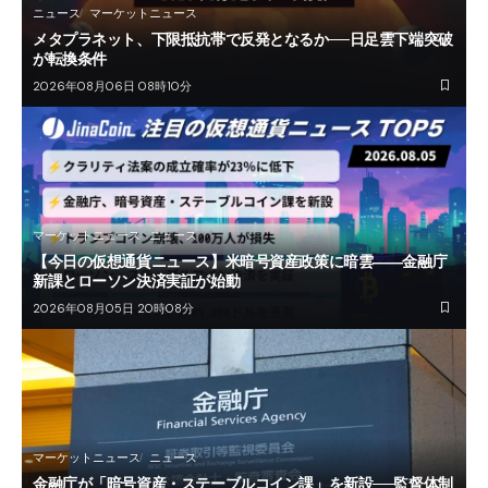
ニュース
マーケットニュース
メタプラネット、下限抵抗帯で反発となるか──日足雲下端突破
が転換条件
2026年08月06日 08時10分
マーケットニュース
ニュース
【今日の仮想通貨ニュース】米暗号資産政策に暗雲――金融庁
新課とローソン決済実証が始動
2026年08月05日 20時08分
マーケットニュース
ニュース
金融庁が「暗号資産・ステーブルコイン課」を新設──監督体制