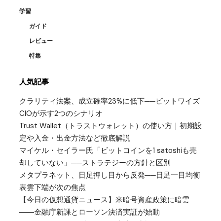
学習
ガイド
レビュー
特集
人気記事
クラリティ法案、成立確率23%に低下──ビットワイズ
CIOが示す2つのシナリオ
Trust Wallet（トラストウォレット）の使い方｜初期設
定や入金・出金方法など徹底解説
マイケル・セイラー氏「ビットコインを1 satoshiも売
却していない」──ストラテジーの方針と区別
メタプラネット、日足押し目から反発──日足一目均衡
表雲下端が次の焦点
【今日の仮想通貨ニュース】米暗号資産政策に暗雲
――金融庁新課とローソン決済実証が始動