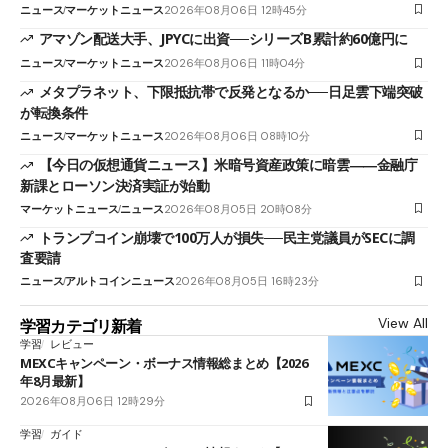
ニュース
マーケットニュース
2026年08月06日 12時45分
アマゾン配送大手、JPYCに出資──シリーズB累計約60億円に
ニュース
マーケットニュース
2026年08月06日 11時04分
メタプラネット、下限抵抗帯で反発となるか──日足雲下端突破
が転換条件
ニュース
マーケットニュース
2026年08月06日 08時10分
【今日の仮想通貨ニュース】米暗号資産政策に暗雲――金融庁
新課とローソン決済実証が始動
マーケットニュース
ニュース
2026年08月05日 20時08分
トランプコイン崩壊で100万人が損失──民主党議員がSECに調
査要請
ニュース
アルトコインニュース
2026年08月05日 16時23分
View All
学習カテゴリ新着
学習
レビュー
MEXCキャンペーン・ボーナス情報総まとめ【2026
年8月最新】
2026年08月06日 12時29分
学習
ガイド