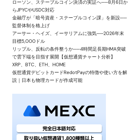
ローソン、ステーブルコイン決済の実証へ──8月6日か
らJPYCやUSDC対応
金融庁が「暗号資産・ステーブルコイン課」を新設──
監督体制を格上げ
アーサー・ヘイズ、イーサリアムに強気──2026年末
目標5,000ドル
リップル、反転の条件整うか──4時間足長期HMA突破
で雲下端を目指す展開【仮想通貨チャート分析】
XRP、BTC、ETH、HOME
仮想通貨デビットカードRedotPayの特徴や使い方を解
説｜日本も物理カードが作成可能