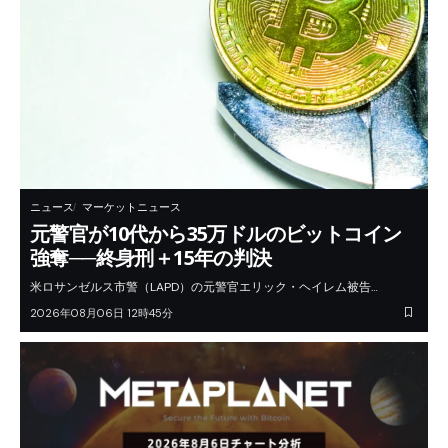
ニュース
マーケットニュース
元警官が10代から35万ドルのビットコイン
強奪──終身刑＋15年の判決
米ロサンゼルス市警（LAPD）の元警官エリック・ヘイレム被告…
2026年08月06日 12時45分