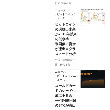
日 09時49分
ニュース
ビットコインニ
ュース
ビットコイン
の現物出来高
が2019年以来
の低水準──
米国債に資金
が流出＝グラ
スノード分析
2026年08月03
日 13時56分
ニュース
ビットコインニ
ュース
コールドカー
ドのシード生
成に不具合
──134億円超
のBTCが流出