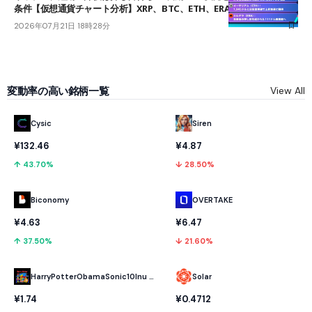
条件【仮想通貨チャート分析】XRP、BTC、ETH、ERA
2026年07月21日 18時28分
変動率の高い銘柄一覧
View All
Cysic
Siren
¥132.46
¥4.87
↑ 43.70%
↓ 28.50%
Biconomy
OVERTAKE
¥4.63
¥6.47
↑ 37.50%
↓ 21.60%
HarryPotterObamaSonic10Inu (ETH)
Solar
¥1.74
¥0.4712