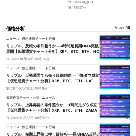
2026年08月03
日 13時37分
View All
価格分析
ニュース
仮想通貨チャート分析
リップル、反転の条件整うか──4時間足長期HMA突破で雲下端を目指す
展開【仮想通貨チャート分析】XRP、BTC、ETH、HOME
2026年08月04日 18時36分
ニュース
仮想通貨チャート分析
リップル、反発局面でも売り目線継続──下降ダウ成立で下値追う展開
【仮想通貨チャート分析】XRP、BTC、ETH、UAI
2026年07月30日 18時11分
仮想通貨チャート分析
ニュース
リップル、上昇再開の条件整うか──1時間足ダウ成立で1.185ドルを狙う
【仮想通貨チャート分析】XRP、BTC、ETH、ZAMA
2026年07月23日 19時07分
ニュース
仮想通貨チャート分析
リップル、短期上昇後は押し目待ち──長期HMA反発と雲上抜けが買い