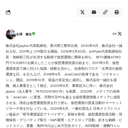
水澤 誉往
株式会社jaybe 代表取締役。香川県三豊市出身。2010年4月、株式会社一誠
社入社。2011年よりFX取引を開始。2016年3月30日、bitFlyer代表取締役社
長・加納裕三氏が出演する動画で仮想通貨に興味を持ち、 1BTC価格47,180
円で0.02BTCを購入したことが仮想通貨投資の始まり。2017年11月、仮想
通貨投資で身に付けた知識・経験を活かし、自身初のブログ「次男坊の仮想
通貨な日」を立ち上げ。2018年4月、JinaCoinの前身である「ジナキャッ
シュ」開設。2019年10月、収益の安定化に成功し、株式会社一誠社を退
職、個人事業主として独立。2020年6月、事業拡大に伴い、株式会社
jaybe（法人番号：7470001018079）を創業。 2023年、メディアの名称
を「JinaCoin」に変更。月間15万PVを超える仮想通貨情報メディアに成長
させる。現在は仮想通貨投資を行う傍ら、仮想通貨の普及活動やマーケット
リサーチ等を行なっている。2024年6月、一般社団法人 日本クリプトコイ
ン協会の「暗号通貨認定アドバイザー」資格を取得。仮想通貨投資活動：現
物保有・デリバティブ取引・DeFi運用・エアドロップ活動。好きな銘柄：ビ
ットコイン。著書：海外FXのはじめ方完全ガイド。WEB取材：凄腕FXトレ