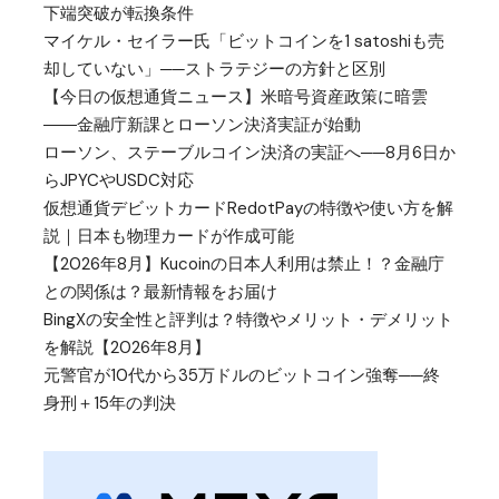
下端突破が転換条件
マイケル・セイラー氏「ビットコインを1 satoshiも売
却していない」──ストラテジーの方針と区別
【今日の仮想通貨ニュース】米暗号資産政策に暗雲
――金融庁新課とローソン決済実証が始動
ローソン、ステーブルコイン決済の実証へ──8月6日か
らJPYCやUSDC対応
仮想通貨デビットカードRedotPayの特徴や使い方を解
説｜日本も物理カードが作成可能
【2026年8月】Kucoinの日本人利用は禁止！？金融庁
との関係は？最新情報をお届け
BingXの安全性と評判は？特徴やメリット・デメリット
を解説【2026年8月】
元警官が10代から35万ドルのビットコイン強奪──終
身刑＋15年の判決