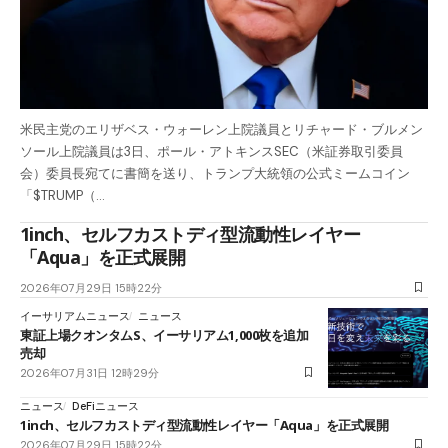
米民主党のエリザベス・ウォーレン上院議員とリチャード・ブルメン
ソール上院議員は3日、ポール・アトキンスSEC（米証券取引委員
会）委員長宛てに書簡を送り、トランプ大統領の公式ミームコイン
「$TRUMP（…
1inch、セルフカストディ型流動性レイヤー
「Aqua」を正式展開
2026年07月29日 15時22分
イーサリアムニュース
ニュース
東証上場クオンタムS、イーサリアム1,000枚を追加
売却
2026年07月31日 12時29分
ニュース
DeFiニュース
1inch、セルフカストディ型流動性レイヤー「Aqua」を正式展開
2026年07月29日 15時22分