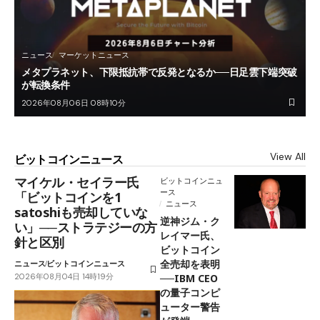
ニュース
マーケットニュース
メタプラネット、下限抵抗帯で反発となるか──日足雲下端突破
が転換条件
2026年08月06日 08時10分
View All
ビットコインニュース
マイケル・セイラー氏
ビットコインニュ
ース
「ビットコインを1
ニュース
satoshiも売却していな
逆神ジム・ク
い」──ストラテジーの方
レイマー氏、
針と区別
ビットコイン
全売却を表明
ニュース
ビットコインニュース
2026年08月04日 14時19分
──IBM CEO
の量子コンピ
ューター警告