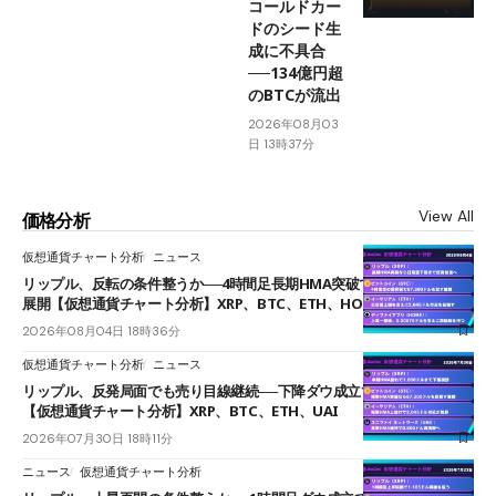
コールドカー
ドのシード生
成に不具合
──134億円超
のBTCが流出
2026年08月03
日 13時37分
View All
価格分析
仮想通貨チャート分析
ニュース
リップル、反転の条件整うか──4時間足長期HMA突破で雲下端を目指す
展開【仮想通貨チャート分析】XRP、BTC、ETH、HOME
2026年08月04日 18時36分
仮想通貨チャート分析
ニュース
リップル、反発局面でも売り目線継続──下降ダウ成立で下値追う展開
【仮想通貨チャート分析】XRP、BTC、ETH、UAI
2026年07月30日 18時11分
ニュース
仮想通貨チャート分析