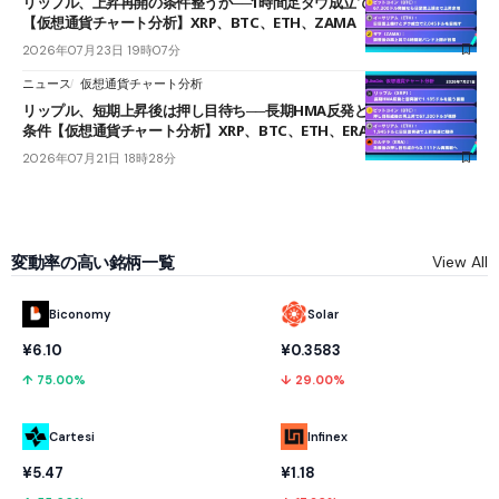
リップル、上昇再開の条件整うか──1時間足ダウ成立で1.185ドルを狙う
【仮想通貨チャート分析】XRP、BTC、ETH、ZAMA
2026年07月23日 19時07分
ニュース
仮想通貨チャート分析
リップル、短期上昇後は押し目待ち──長期HMA反発と雲上抜けが買い
条件【仮想通貨チャート分析】XRP、BTC、ETH、ERA
2026年07月21日 18時28分
変動率の高い銘柄一覧
View All
Biconomy
Solar
¥6.10
¥0.3583
↑ 75.00%
↓ 29.00%
Cartesi
Infinex
¥5.47
¥1.18