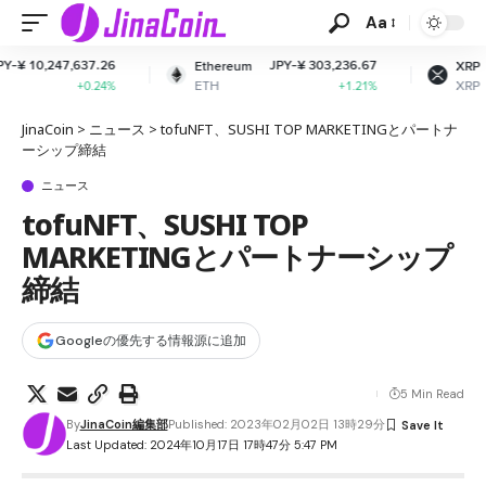
Aa
JPY-¥ 303,236.67
JPY-¥ 165.68
Ethereum
XRP
ETH
XRP
+1.21%
-1.99%
JinaCoin
>
ニュース
>
tofuNFT、SUSHI TOP MARKETINGとパートナ
ーシップ締結
ニュース
tofuNFT、SUSHI TOP
MARKETINGとパートナーシップ
締結
Googleの優先する情報源に追加
5 Min Read
By
JinaCoin編集部
Published: 2023年02月02日 13時29分
Last Updated: 2024年10月17日 17時47分 5:47 PM