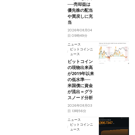
──売却益は
優先株の配当
や買戻しに充
当
2026年08月04
日 09時49分
ニュース
ビットコインニ
ュース
ビットコイン
の現物出来高
が2019年以来
の低水準──
米国債に資金
が流出＝グラ
スノード分析
2026年08月03
日 13時56分
ニュース
ビットコインニ
ュース