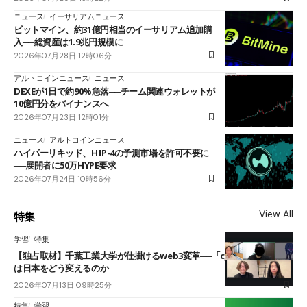
ニュース
イーサリアムニュース
ビットマイン、約31億円相当のイーサリアム追加購
入──総資産は1.9兆円規模に
2026年07月28日 12時06分
アルトコインニュース
ニュース
DEXEが1日で約90%急落──チーム関連ウォレットが
10億円分をバイナンスへ
2026年07月23日 12時01分
ニュース
アルトコインニュース
ハイパーリキッド、HIP-4の予測市場を許可不要に
──展開者に50万HYPE要求
2026年07月24日 10時56分
View All
特集
学習
特集
【独占取材】千葉工業大学が仕掛けるweb3変革──「cJPY」とAIの融合
は日本をどう変えるのか
2026年07月13日 09時25分
特集
学習