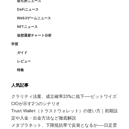
取引所ニュース
DeFiニュース
Web3ゲームニュース
NFTニュース
仮想通貨チャート分析
学習
ガイド
レビュー
特集
人気記事
クラリティ法案、成立確率23%に低下──ビットワイズ
CIOが示す2つのシナリオ
Trust Wallet（トラストウォレット）の使い方｜初期設
定や入金・出金方法など徹底解説
メタプラネット、下限抵抗帯で反発となるか──日足雲