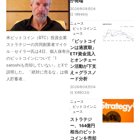
が発端
2026年08月04
日 11時49分
ニュース
ビットコインニ
ュース
米ビットコイン（BTC）投資企業
「ビットコイ
ストラテジーの共同創業者マイケ
ンは過渡期」
ル・セイラー氏は4日、個人保有分
ETF資金流入
のビットコインについて「1
とオンチェー
satoshiも売却していない」とXで
ン活動が下支
え＝グラスノ
説明した。 「絶対に売るな」は個
ード分析
人貯蓄者…
2026年08月04
日 10時02分
ニュース
ビットコインニ
ュース
ストラテジ
ー、164億円
相当のビット
コインを売却