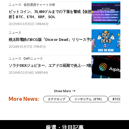
ニュース
仮想通貨チャート分析
ビットコイン、73,600ドルまでの下落を警戒【仮想通貨チャート分
析】BTC、ETH、XRP、SOL
2025年03月10日 12時46分
ニュース
桃太郎電鉄のBCG版「Dice or Dead」リリース予定
2024年10月17日 17時47分
ニュース
DeFiニュース
ソラナDEXジュピター、エアドロ延期で炎上──7億JUP巡り投票
2026年02月14日 16時54分
Show More
More News:
エアドロップ
イーサリアム（ETH）
BTCC
厳選・注目記事