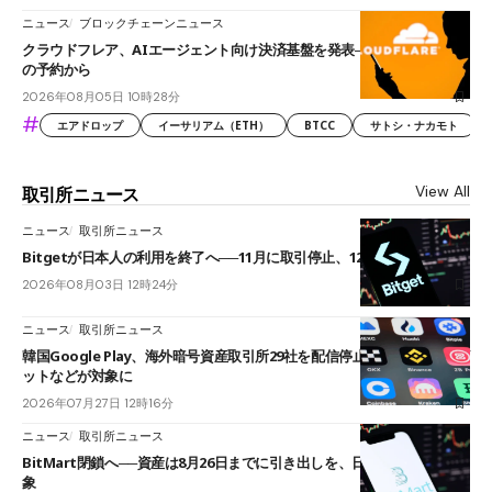
ニュース
ブロックチェーンニュース
クラウドフレア、AIエージェント向け決済基盤を発表──まずハンドル名
の予約から
2026年08月05日 10時28分
#
エアドロップ
イーサリアム（ETH）
BTCC
サトシ・ナカモト
View All
取引所ニュース
ニュース
取引所ニュース
Bitgetが日本人の利用を終了へ──11月に取引停止、12月末に強制決済
2026年08月03日 12時24分
ニュース
取引所ニュース
韓国Google Play、海外暗号資産取引所29社を配信停止──OKXやバイビ
ットなどが対象に
2026年07月27日 12時16分
ニュース
取引所ニュース
BitMart閉鎖へ──資産は8月26日までに引き出しを、日本人利用者も対
象