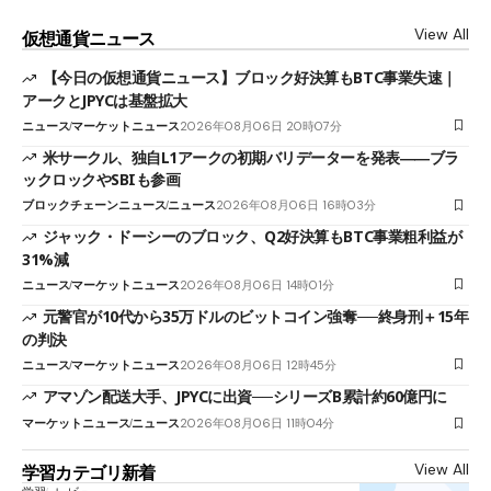
View All
仮想通貨ニュース
【今日の仮想通貨ニュース】ブロック好決算もBTC事業失速｜
アークとJPYCは基盤拡大
ニュース
マーケットニュース
2026年08月06日 20時07分
米サークル、独自L1アークの初期バリデーターを発表――ブラ
ックロックやSBIも参画
ブロックチェーンニュース
ニュース
2026年08月06日 16時03分
ジャック・ドーシーのブロック、Q2好決算もBTC事業粗利益が
31%減
ニュース
マーケットニュース
2026年08月06日 14時01分
元警官が10代から35万ドルのビットコイン強奪──終身刑＋15年
の判決
ニュース
マーケットニュース
2026年08月06日 12時45分
アマゾン配送大手、JPYCに出資──シリーズB累計約60億円に
マーケットニュース
ニュース
2026年08月06日 11時04分
View All
学習カテゴリ新着