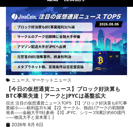
ニュース
,
マーケットニュース
【今日の仮想通貨ニュース】ブロック好決算も
米
BTC事業失速｜アークとJPYCは基盤拡大
発
目次 注目の仮想通貨ニュースTOP5 【1】ブロック好決算もBTC事
目
業縮小――粗利益31％減 【2】サークル、独自L1アークの初期陣
や
発表――金融大手11社参画 【3】JPYC、シリーズB累計約60億円
る
――物流大手と資本業 […]
ブ
2026年 8月 6日