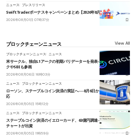
ニュース
プレスリリース
SwiftTraderボーナスキャンペーンまとめ【2026年8月最新】
2026年08月01日 07時37分
View All
ブロックチェーンニュース
ブロックチェーンニュース
ニュース
米サークル、独自L1アークの初期バリデーターを発表――ブラックロッ
クやSBIも参画
2026年08月06日 16時03分
ニュース
ブロックチェーンニュース
ローソン、ステーブルコイン決済の実証へ──8月6日からJPYCやUSDC対
応
2026年08月05日 15時12分
ニュース
ブロックチェーンニュース
ステーブルコイン決済のイエローカード、63億円調達──ソニーやスタン
チャートが出資
2026年08月05日 11時59分