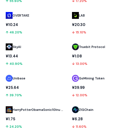
↑ 55.60%
↓ 17.20%
OVERTAKE
LAB
¥10.24
¥20.30
↑ 46.20%
↓ 15.10%
SkyAI
Truebit Protocol
¥13.44
¥1.08
↑ 40.90%
↓ 13.00%
Unibase
GoMining Token
¥25.64
¥39.99
↑ 39.70%
↓ 12.00%
HarryPotterObamaSonic10Inu (ETH)
ZIGChain
¥1.75
¥6.28
↑ 24.20%
↓ 11.60%