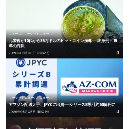
ニュース
マーケットニュース
元警官が10代から35万ドルのビットコイン強奪──終身刑＋15
年の判決
2026年08月06日 12時45分
マーケットニュース
ニュース
アマゾン配送大手、JPYCに出資──シリーズB累計約60億円に
2026年08月06日 11時04分