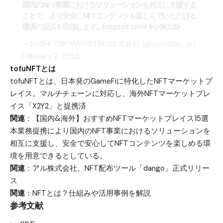
国内のNFT事業におけるソリューションを相互に支援する
ことで、より安全にNFTコンテンツを楽しんでいただける
環境の提供を目指します。
https://t.co/nf4Kp9kZZD
— SUSHI TOP MARKETING株式会社 (@sushitop_jp)
February 2, 2023
tofuNFTとは
tofuNFTとは、日本発のGameFiに特化したNFTマーケットプ
レイス。マルチチェーンに対応し、海外NFTマーケットプレ
イス「X2Y2」と提携済
関連
：
【国内&海外】おすすめNFTマーケットプレイス15選
本業務提携により国内のNFT事業におけるソリューションを
相互に支援し、安全で安心してNFTコンテンツを楽しめる環
境を用意できるとしている。
関連
：
アル株式会社、NFT配布ツール「dango」正式リリー
ス
関連
：
NFTとは？仕組みや活用事例を解説
参考文献