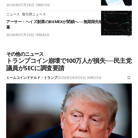
2026年07月26日 13時03分
ニュース
取引所ニュース
アーサー・ヘイズ創業のBitMEXが閉鎖へ──無期限先物を生んだ11年に
幕
2026年07月23日 19時42分
その他のニュース
トランプコイン崩壊で100万人が損失──民主党
議員がSECに調査要請
ミームコイン
ドナルド・トランプ
2026年08月05日 16時23分