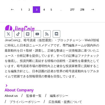
1
2
3
4
5
…
277
278
JinaCoinは、暗号資産（仮想通貨）・ブロックチェーン・Web3領域
に特化した日本語ニュースメディアです。専門編集チームが国内外の
最新動向を日々取材・調査し、正確な数値と一次情報源に基づいたニ
ュース・分析記事を提供しています。すべての記事はファクチェック
を徹底し、投資判断に直結する情報の信頼性・正確性を最優先として
います。暗号資産市場の透明性向上と健全な投資家教育に貢献するこ
とを編集方針とし、日本語圏の読者が世界の暗号資産動向をリアルタ
イムで把握できる情報環境の整備を目指しています。
About Company
About us
監修者一覧
編集ポリシー
プライバシーポリシー
広告掲載・提携について