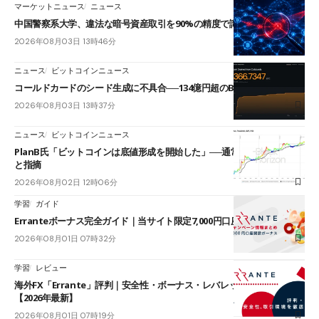
マーケットニュース
ニュース
中国警察系大学、違法な暗号資産取引を90%の精度で識別するAIを開発
2026年08月03日 13時46分
ニュース
ビットコインニュース
コールドカードのシード生成に不具合──134億円超のBTCが流出
2026年08月03日 13時37分
ニュース
ビットコインニュース
PlanB氏「ビットコインは底値形成を開始した」──通常1〜3カ月かかる
と指摘
2026年08月02日 12時06分
学習
ガイド
Erranteボーナス完全ガイド｜当サイト限定7,000円口座開設ボーナス
2026年08月01日 07時32分
学習
レビュー
海外FX「Errante」評判｜安全性・ボーナス・レバレッジを徹底解説
【2026年最新】
2026年08月01日 07時19分