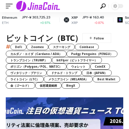
JPY-¥ 303,725.23
JPY-¥ 163.40
JPY-
XRP
Solana
XRP
SOL
+0.97%
-0.87%
ビットコイン（BTC）
#
DeFi
Zoomex
ステーキング
Coinbase
カルダノ・エイダ（Cardano / ADA）
Pudgy Penguins（PENGU）
トランプコイン（TRUMP）
bitFlyer（ビットフライヤー）
ポリゴン（Polygon／POL、MATIC）
ウォレット
CoinEX
ヴィタリック・ブテリン
ドナルド・トランプ
日本（JAPAN）
ライトコイン（LTC）
メラニアコイン（MELANIA）
Best Wallet
金（ゴールド）
仮想通貨銘柄
BingX