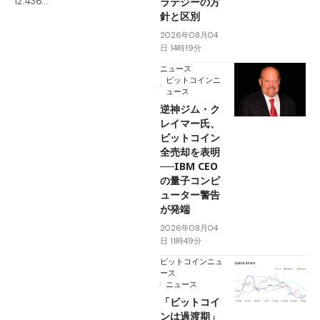
ラテジーの方
12.436…
針と区別
2026年08月04
日 14時19分
ニュース
ビットコインニ
ュース
逆神ジム・ク
レイマー氏、
ビットコイン
全売却を表明
──IBM CEO
の量子コンピ
ューター警告
が発端
2026年08月04
日 11時49分
ビットコインニュ
ース
ニュース
「ビットコイ
ンは過渡期」