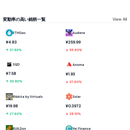
変動率の高い銘柄一覧
View All
ETHGas
Audiera
¥4.83
¥259.99
↑ 37.80%
↓ 55.90%
SQD
Anoma
¥7.58
¥1.93
↑ 30.80%
↓ 37.60%
Ribbita by Virtuals
Solar
¥19.98
¥0.3972
↑ 27.60%
↓ 28.10%
BUILDon
Yei Finance