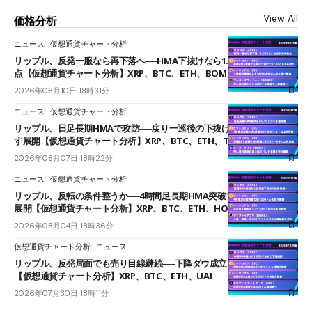
View All
価格分析
ニュース
仮想通貨チャート分析
リップル、反発一服なら再下落へ──HMA下抜けなら1.008ドルが次の焦
点【仮想通貨チャート分析】XRP、BTC、ETH、BOME
2026年08月10日 18時31分
ニュース
仮想通貨チャート分析
リップル、日足長期HMAで攻防──戻り一巡後の下抜けで0.95ドルを試
す展開【仮想通貨チャート分析】XRP、BTC、ETH、TAKE
2026年08月07日 18時22分
ニュース
仮想通貨チャート分析
リップル、反転の条件整うか──4時間足長期HMA突破で雲下端を目指す
展開【仮想通貨チャート分析】XRP、BTC、ETH、HOME
2026年08月04日 18時36分
仮想通貨チャート分析
ニュース
リップル、反発局面でも売り目線継続──下降ダウ成立で下値追う展開
【仮想通貨チャート分析】XRP、BTC、ETH、UAI
2026年07月30日 18時11分