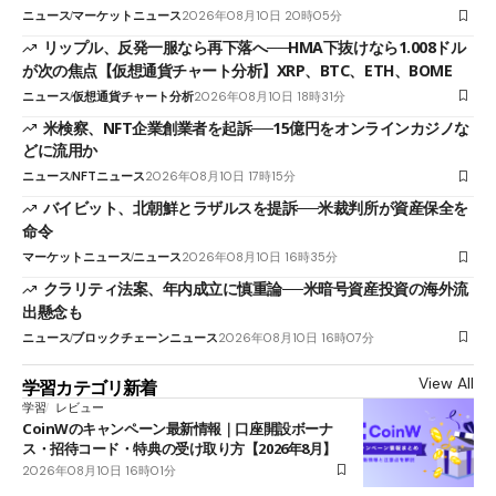
ニュース
マーケットニュース
2026年08月10日 20時05分
リップル、反発一服なら再下落へ──HMA下抜けなら1.008ドル
が次の焦点【仮想通貨チャート分析】XRP、BTC、ETH、BOME
ニュース
仮想通貨チャート分析
2026年08月10日 18時31分
米検察、NFT企業創業者を起訴──15億円をオンラインカジノな
どに流用か
ニュース
NFTニュース
2026年08月10日 17時15分
バイビット、北朝鮮とラザルスを提訴──米裁判所が資産保全を
命令
マーケットニュース
ニュース
2026年08月10日 16時35分
クラリティ法案、年内成立に慎重論──米暗号資産投資の海外流
出懸念も
ニュース
ブロックチェーンニュース
2026年08月10日 16時07分
View All
学習カテゴリ新着
学習
レビュー
CoinWのキャンペーン最新情報｜口座開設ボーナ
ス・招待コード・特典の受け取り方【2026年8月】
2026年08月10日 16時01分