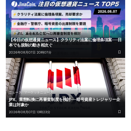
ニュース
マーケットニュース
【今日の仮想通貨ニュース】クラリティ法案に倫理条項案──日
本でも規制の動き相次ぐ
2026年08月07日 20時07分
ニュース
マーケットニュース
JPX、業態転換に再審査制度を検討──暗号資産トレジャリー企
業は対象か
2026年08月07日 13時23分