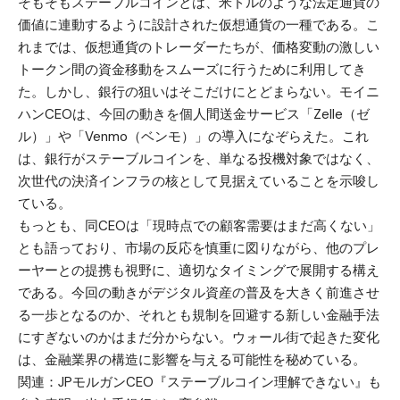
そもそもステーブルコインとは、米ドルのような法定通貨の
価値に連動するように設計された仮想通貨の一種である。こ
れまでは、仮想通貨のトレーダーたちが、価格変動の激しい
トークン間の資金移動をスムーズに行うために利用してき
た。しかし、銀行の狙いはそこだけにとどまらない。モイニ
ハンCEOは、今回の動きを個人間送金サービス「Zelle（ゼ
ル）」や「Venmo（ベンモ）」の導入になぞらえた。これ
は、銀行がステーブルコインを、単なる投機対象ではなく、
次世代の決済インフラの核として見据えていることを示唆し
ている。
もっとも、同CEOは「現時点での顧客需要はまだ高くない」
とも語っており、市場の反応を慎重に図りながら、他のプレ
ーヤーとの提携も視野に、適切なタイミングで展開する構え
である。今回の動きがデジタル資産の普及を大きく前進させ
る一歩となるのか、それとも規制を回避する新しい金融手法
にすぎないのかはまだ分からない。ウォール街で起きた変化
は、金融業界の構造に影響を与える可能性を秘めている。
関連：
JPモルガンCEO『ステーブルコイン理解できない』も