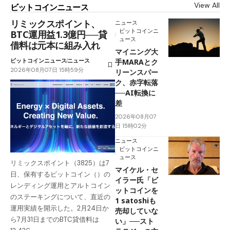
View All
ビットコインニュース
リミックスポイント、
ニュース
ビットコインニ
BTC運用益1.3億円──貸
ュース
借料は元本に組み入れ
マイニング大
ビットコインニュース
ニュース
手MARAとク
2026年08月07日 15時59分
リーンスパー
ク、赤字転落
──AI転換に
差
2026年08月07
日 15時02分
ニュース
ビットコインニ
ュース
リミックスポイント（3825）は7
マイケル・セ
日、保有するビットコイン（）の
イラー氏「ビ
レンディング運用とアルトコイン
ットコインを
のステーキングについて、直近の
1 satoshiも
運用実績を開示した。2月24日か
売却していな
ら7月31日までのBTC貸借料は
い」──スト