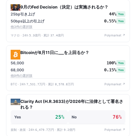
9月のFed Decision（決定）は実施されるか？
44%
25bp引き上げ
Yes
0.55%
50bps以上の引上げ
Yes
他3件の選択肢
マクロ · 24h
5.3億円
· 累計
37.4億円
Polymarket ↗
Bitcoinが8月11日に___を上回るか？
100%
56,000
Yes
0.15%
68,000
Yes
他9件の選択肢
BTC · 24h
7,531.7万円
· 累計
8,578.8万円
Polymarket ↗
Clarity Act (H.R.3633)が2026年に法律として署名さ
れる？
25%
76%
Yes
No
規制・政策 · 24h
6,479.7万円
· 累計
9.2億円
Polymarket ↗