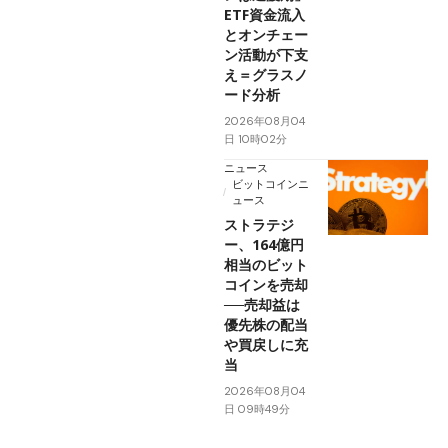
ETF資金流入
とオンチェー
ン活動が下支
え＝グラスノ
ード分析
2026年08月04
日 10時02分
ニュース
ビットコインニ
ュース
ストラテジ
ー、164億円
相当のビット
コインを売却
──売却益は
優先株の配当
や買戻しに充
当
2026年08月04
日 09時49分