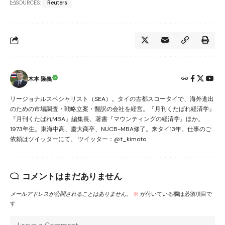
SOURCES:
Reuters
木本 隆義
リージョナルスペシャリスト（SEA）。タイの古都スコータイで、海外進出
のための市場調査・戦略立案・翻訳の会社を経営。『月刊くたばれ経済学』
『月刊くたばれMBA』編集長。著書『マウンティングの経済学』ほか。
1973年生。東海中高、慶大商卒、NUCB-MBA修了。来タイ13年。仕事のご
依頼はツイッターにて。 ツイッター：@t_kimoto
コメントはまだありません
メールアドレスが公開されることはありません。
※
が付いている欄は必須項目で
す