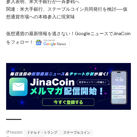
参入表明、米大手銀行が一斉参戦へ
関連：
米大手銀行、ステーブルコイン共同発行を検討──仮
想通貨市場への本格参入に現実味
仮想通貨の最新情報を逃さない！GoogleニュースでJinaCoin
をフォロー！
TAGGED:
ドナルド・トランプ
ステーブルコイン