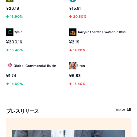
¥26.18
¥15.91
↑ 16.90%
↓ 20.80%
Cysic
HarryPotterObamaSonic10Inu (ETH)
¥200.16
¥2.19
↑ 16.40%
↓ 14.20%
Global Commercial Business
Siren
¥1.74
¥6.83
↑ 14.60%
↓ 13.40%
View All
プレスリリース