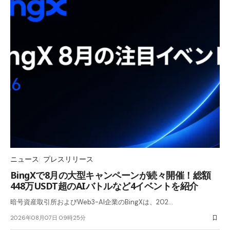
ニュース
プレスリリース
BingXで8月の大型キャンペーンが続々開催！総額
448万USDT超のAIバトルなど4イベントを紹介
暗号資産取引所およびWeb3-AI企業のBingXは、202…
2026年08月07日 09時25分