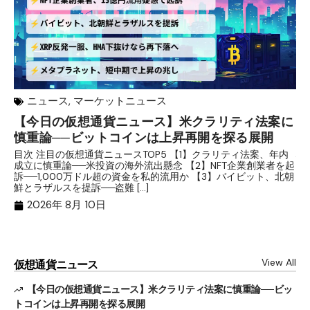
ニュース
,
マーケットニュース
【今日の仮想通貨ニュース】米クラリティ法案に
リ
慎重論──ビットコインは上昇再開を探る展開
な
析
目次 注目の仮想通貨ニュースTOP5 【1】クラリティ法案、年内
成立に慎重論──米投資の海外流出懸念 【2】NFT企業創業者を起
目
訴──1,000万ドル超の資金を私的流用か 【3】バイビット、北朝
ト
鮮とラザルスを提訴──盗難 […]
ム
ル（
2026年 8月 10日
View All
仮想通貨ニュース
【今日の仮想通貨ニュース】米クラリティ法案に慎重論──ビッ
トコインは上昇再開を探る展開