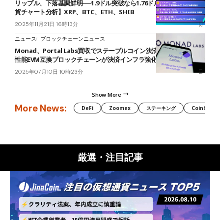
リップル、下落基調鮮明──1.9ドル突破なら1.76ドルが視野【仮想通
貨チャート分析】XRP、BTC、ETH、SHIB
2025年11月21日 16時13分
ニュース
ブロックチェーンニュース
Monad、Portal Labs買収でステーブルコイン決済戦略を加速──高
性能EVM互換ブロックチェーンが決済インフラ強化へ
2025年07月10日 10時23分
Show More
More News:
DeFi
Zoomex
ステーキング
Coinbase
厳選・注目記事