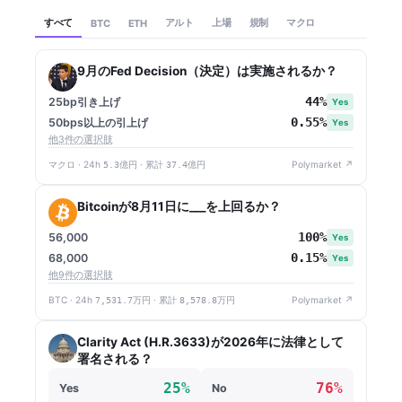
すべて
アルト
上場
規制
マクロ
BTC
ETH
9月のFed Decision（決定）は実施されるか？
44%
25bp引き上げ
Yes
0.55%
50bps以上の引上げ
Yes
他3件の選択肢
マクロ · 24h
5.3億円
· 累計
37.4億円
Polymarket ↗
Bitcoinが8月11日に___を上回るか？
100%
56,000
Yes
0.15%
68,000
Yes
他9件の選択肢
BTC · 24h
7,531.7万円
· 累計
8,578.8万円
Polymarket ↗
Clarity Act (H.R.3633)が2026年に法律として
署名される？
25%
76%
Yes
No