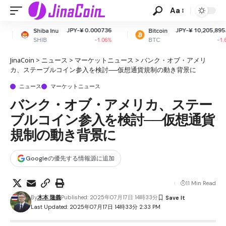
Aa
JPY-¥ 0.000736
JPY-¥ 10,205,895.78
Inu
Bitcoin
E
BTC
E
-1.06%
-1.61%
JinaCoin
>
ニュース
>
マーケットニュース
>
バンク・オブ・アメリ
カ、ステーブルコイン参入を検討──仮想通貨規制の動き背景に
ニュース
マーケットニュース
バンク・オブ・アメリカ、ステー
ブルコイン参入を検討──仮想通貨
規制の動き背景に
Googleの優先する情報源に追加
11 Min Read
By
木本 隆義
Published: 2025年07月17日 14時33分
Last Updated: 2025年07月17日 14時33分 2:33 PM