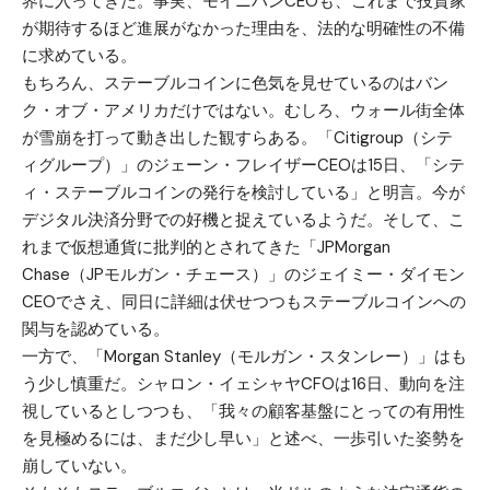
界に入ってきた。事実、モイニハンCEOも、これまで投資家
が期待するほど進展がなかった理由を、法的な明確性の不備
に求めている。
もちろん、ステーブルコインに色気を見せているのはバン
ク・オブ・アメリカだけではない。むしろ、ウォール街全体
が雪崩を打って動き出した観すらある。「Citigroup（シテ
ィグループ）」のジェーン・フレイザーCEOは15日、「シテ
ィ・ステーブルコインの発行を検討している」と明言。今が
デジタル決済分野での好機と捉えているようだ。そして、こ
れまで仮想通貨に批判的とされてきた「JPMorgan
Chase（JPモルガン・チェース）」のジェイミー・ダイモン
CEOでさえ、同日に詳細は伏せつつもステーブルコインへの
関与を認めている。
一方で、「Morgan Stanley（モルガン・スタンレー）」はも
う少し慎重だ。シャロン・イェシャヤCFOは16日、動向を注
視しているとしつつも、「我々の顧客基盤にとっての有用性
を見極めるには、まだ少し早い」と述べ、一歩引いた姿勢を
崩していない。