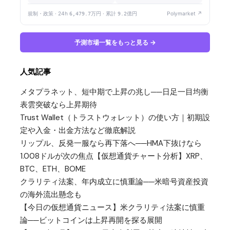
規制・政策 · 24h
6,479.7万円
· 累計
9.2億円
Polymarket ↗
予測市場一覧をもっと見る →
人気記事
メタプラネット、短中期で上昇の兆し──日足一目均衡
表雲突破なら上昇期待
Trust Wallet（トラストウォレット）の使い方｜初期設
定や入金・出金方法など徹底解説
リップル、反発一服なら再下落へ──HMA下抜けなら
1.008ドルが次の焦点【仮想通貨チャート分析】XRP、
BTC、ETH、BOME
クラリティ法案、年内成立に慎重論──米暗号資産投資
の海外流出懸念も
【今日の仮想通貨ニュース】米クラリティ法案に慎重
論──ビットコインは上昇再開を探る展開