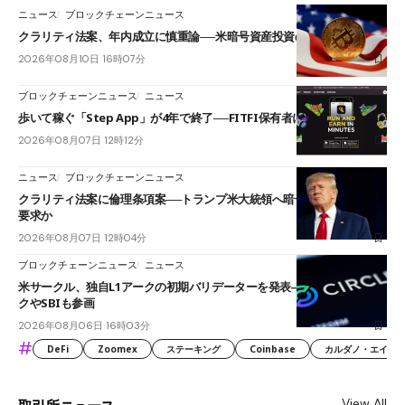
ニュース
ブロックチェーンニュース
クラリティ法案、年内成立に慎重論──米暗号資産投資の海外流出懸念も
2026年08月10日 16時07分
ブロックチェーンニュース
ニュース
歩いて稼ぐ「Step App」が4年で終了──FITFI保有者に対応呼びかけ
2026年08月07日 12時12分
ニュース
ブロックチェーンニュース
クラリティ法案に倫理条項案──トランプ米大統領へ暗号資産事業の売却
要求か
2026年08月07日 12時04分
ブロックチェーンニュース
ニュース
米サークル、独自L1アークの初期バリデーターを発表――ブラックロッ
クやSBIも参画
2026年08月06日 16時03分
#
DeFi
Zoomex
ステーキング
Coinbase
カルダノ・エイダ（Ca
View All