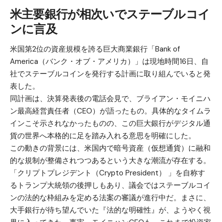
米主要銀行が相次いでステーブルコイ
ンに言及
米国第2位の資産規模を誇る巨大商業銀行「Bank of
America（バンク・オブ・アメリカ）」は現地時間16日、自
社でステーブルコインを発行する計画に取り組んでいると発
表した。
同計画は、決算発表後の電話会見で、ブライアン・モイニハ
ン最高経営責任者（CEO）が語ったもの。具体的なタイムラ
インこそ示されなかったものの、この巨大銀行がデジタル通
貨の世界へ本格的に足を踏み入れる意思を明確にした。
この動きの背景には、米国内で暗号資産（仮想通貨）に融和
的な規制が整備されつつあるという大きな潮流が存在する。
「クリプトプレジデント（Crypto President） 」を自称す
るトランプ大統領の後押しもあり、議会ではステーブルコイ
ンの法的な枠組みを定める法案の審議が進行中だ。まさに、
大手銀行が待ち望んでいた『法的な明確性』が、ようやく視