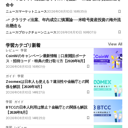
命令
ニュース
マーケットニュース
2026年08月10日 16時35分
クラリティ法案、年内成立に慎重論──米暗号資産投資の海外流
出懸念も
ニュース
ブロックチェーンニュース
2026年08月10日 16時07分
View All
学習カテゴリ新着
レビュー
学習
CoinWのキャンペーン最新情報｜口座開設ボーナ
ス・招待コード・特典の受け取り方【2026年8月】
2026年08月10日 16時01分
ガイド
学習
Zoomexは日本人も使える？違法性や金融庁との関
係を解説【2026年8月】
2026年08月10日 14時27分
学習
ガイド
BTCCの日本人利用は禁止？金融庁との関係も解説
【2026年8月】
2026年08月10日 14時25分
学習
レビュー