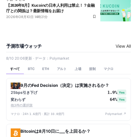
【2026年8月】Kucoinの日本人利用は禁止！？金融
庁との関係は？最新情報をお届け
2026年08月10日 14時21分
予測市場ウォッチ
View All
8/10 20:06更新 · データ：Polymarket
すべて
アルト
上場
規制
マクロ
BTC
ETH
9月のFed Decision（決定）は実施されるか？
1.9%
25bps引き下げ
Yes
64%
変わらず
Yes
他3件の選択肢
マクロ · 24h
1.6億円
· 累計
33.0億円
Polymarket ↗
Bitcoinは8月10日に___を上回るか？