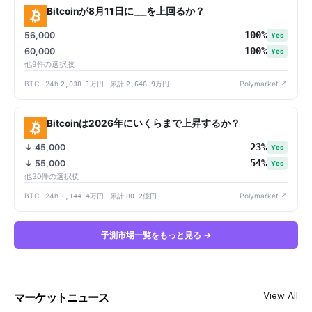
Bitcoinが8月11日に___を上回るか？
100%
56,000
Yes
100%
60,000
Yes
他9件の選択肢
BTC · 24h
2,038.1万円
· 累計
2,646.9万円
Polymarket ↗
Bitcoinは2026年にいくらまで上昇するか？
23%
↓ 45,000
Yes
54%
↓ 55,000
Yes
他30件の選択肢
BTC · 24h
1,144.4万円
· 累計
80.2億円
Polymarket ↗
予測市場一覧をもっと見る →
View All
マーケットニュース