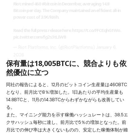
Riot mined 460
#bitcoin
in December, averaging 14.8
Bitcoin per day. The Company maintained an efficient all-in
power cost of 3.9¢/kWh.
Read the full press release here:
https://t.co/FFOIqhG1Wo
.
pic.twitter.com/fg2s3tLIW8
— Riot Platforms, Inc. (@RiotPlatforms)
January 6,
2026
保有量は18,005BTCに、競合よりも依
然優位に立つ
同社の報告によると、12月のビットコイン生産量は460BTC
となり、前月比で8％増加した。1日あたりの平均生産量も
14.8BTCと、11月の14.3BTCからわずかながらも改善してい
る。
また、マイニング能力を示す稼働ハッシュレートは、38.5エ
クサハッシュ毎秒に達し、前月比で5％の増加となった。前
月比での伸び率は大きくないものの、安定した稼働体制が維