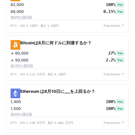
100%
62,000
Yes
0.15%
68,000
Yes
他9件の選択肢
BTC · 24h
1.1億円
· 累計
1.3億円
Polymarket ↗
Bitcoinは8月に何ドルに到達するか？
27%
↓ 60,000
Yes
2.2%
↓ 50,000
Yes
他17件の選択肢
BTC · 24h
4,112.0万円
· 累計
6.1億円
Polymarket ↗
Ethereum は8月10日に___を上回るか？
100%
1,400
Yes
100%
1,500
Yes
他9件の選択肢
ETH · 24h
2,138.8万円
· 累計
3,086.5万円
Polymarket ↗