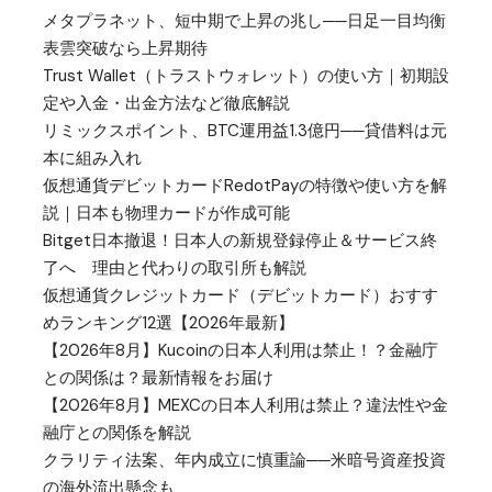
メタプラネット、短中期で上昇の兆し──日足一目均衡
表雲突破なら上昇期待
Trust Wallet（トラストウォレット）の使い方｜初期設
定や入金・出金方法など徹底解説
リミックスポイント、BTC運用益1.3億円──貸借料は元
本に組み入れ
仮想通貨デビットカードRedotPayの特徴や使い方を解
説｜日本も物理カードが作成可能
Bitget日本撤退！日本人の新規登録停止＆サービス終
了へ 理由と代わりの取引所も解説
仮想通貨クレジットカード（デビットカード）おすす
めランキング12選【2026年最新】
【2026年8月】Kucoinの日本人利用は禁止！？金融庁
との関係は？最新情報をお届け
【2026年8月】MEXCの日本人利用は禁止？違法性や金
融庁との関係を解説
クラリティ法案、年内成立に慎重論──米暗号資産投資
の海外流出懸念も