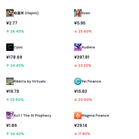
哈基米 (Hajimi)
Siren
¥2.77
¥5.95
↑ 26.40%
↓ 25.60%
Cysic
Audiera
¥178.69
¥397.81
↑ 24.40%
↓ 23.30%
Ribbita by Virtuals
Yei Finance
¥19.79
¥15.83
↑ 23.90%
↓ 20.60%
Act I The AI Prophecy
Magma Finance
¥1.86
¥29.14
↑ 20.40%
↓ 17.80%