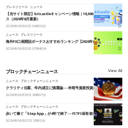
プレスリリース
ニュース
【当サイト限定】bitcastleキャンペーン情報｜16,000円口座開設ボーナ
ス（2026年8月最新）
2026年08月01日 08時12分
ニュース
プレスリリース
海外FX口座開設ボーナスおすすめランキング【2026年8月最新】
2026年08月01日 07時40分
View All
ブロックチェーンニュース
ニュース
ブロックチェーンニュース
クラリティ法案、年内成立に慎重論──米暗号資産投資の海外流出懸念も
2026年08月10日 16時07分
ニュース
ブロックチェーンニュース
歩いて稼ぐ「Step App」が4年で終了──FITFI保有者に対応呼びかけ
2026年08月07日 12時12分