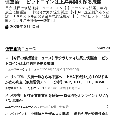
慎重論──ビットコインは上昇再開を探る展開
な
析
目次 注目の仮想通貨ニュースTOP5 【1】クラリティ法案、年内
成立に慎重論──米投資の海外流出懸念 【2】NFT企業創業者を起
目
訴──1,000万ドル超の資金を私的流用か 【3】バイビット、北朝
ト
鮮とラザルスを提訴──盗難 […]
ム
ル（
2026年 8月 10日
View All
仮想通貨ニュース
【今日の仮想通貨ニュース】米クラリティ法案に慎重論──ビッ
トコインは上昇再開を探る展開
ニュース
マーケットニュース
2026年08月10日 20時05分
リップル、反発一服なら再下落へ──HMA下抜けなら1.008ドル
が次の焦点【仮想通貨チャート分析】XRP、BTC、ETH、BOME
仮想通貨チャート分析
ニュース
2026年08月10日 18時31分
米検察、NFT企業創業者を起訴──15億円をオンラインカジノな
どに流用か
ニュース
NFTニュース
2026年08月10日 17時15分
バイビット、北朝鮮とラザルスを提訴──米裁判所が資産保全を