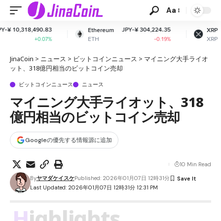
Aa
3
JPY-¥ 304,224.35
JPY-¥ 163.71
Ethereum
XRP
ETH
XRP
%
-0.19%
-0.44%
JinaCoin
>
ニュース
>
ビットコインニュース
>
マイニング大手ライオ
ット、318億円相当のビットコイン売却
ビットコインニュース
ニュース
マイニング大手ライオット、318
億円相当のビットコイン売却
Googleの優先する情報源に追加
10 Min Read
By
ヤマダケイスケ
Published: 2026年01月07日 12時31分
Last Updated: 2026年01月07日 12時31分 12:31 PM
Highlights