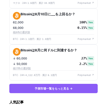
マクロ · 24h
1.6億円
· 累計
33.0億円
Polymarket ↗
Bitcoinは8月10日に___を上回るか？
100%
62,000
Yes
0.15%
68,000
Yes
他9件の選択肢
BTC · 24h
1.1億円
· 累計
1.3億円
Polymarket ↗
Bitcoinは8月に何ドルに到達するか？
27%
↓ 60,000
Yes
2.2%
↓ 50,000
Yes
他17件の選択肢
BTC · 24h
4,112.0万円
· 累計
6.1億円
Polymarket ↗
予測市場一覧をもっと見る →
人気記事