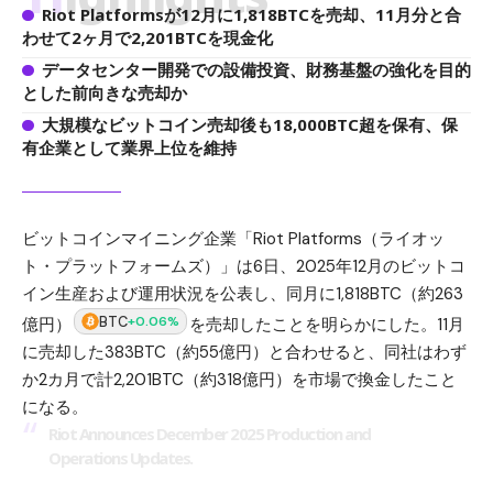
Riot Platformsが12月に1,818BTCを売却、11月分と合
わせて2ヶ月で2,201BTCを現金化
データセンター開発での設備投資、財務基盤の強化を目的
とした前向きな売却か
大規模なビットコイン売却後も18,000BTC超を保有、保
有企業として業界上位を維持
ビットコイン
マイニング企業「Riot Platforms（ライオッ
ト・プラットフォームズ）」は6日、2025年12月のビットコ
イン生産および運用状況を公表し、同月に1,818BTC（約263
BTC
+0.06%
億円）
を売却したことを明らかにした。11月
に売却した383BTC（約55億円）と合わせると、同社はわず
か2カ月で計2,201BTC（約318億円）を市場で換金したこと
になる。
Riot Announces December 2025 Production and
Operations Updates.