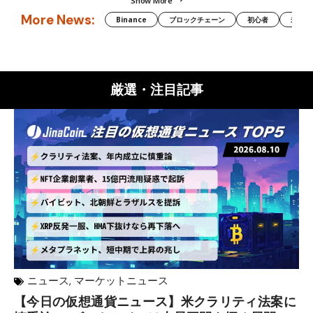
Show More
More News:
Binance
ブロックチェーン
初心者
米国証
厳選・注目記事
ニュース
,
マーケットニュース
【今日の仮想通貨ニュース】米クラリティ法案に
リ