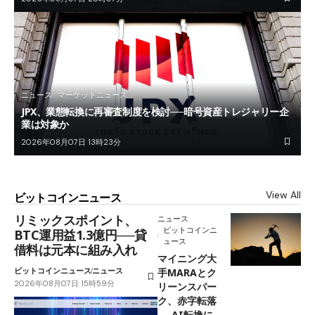
ニュース
マーケットニュース
JPX、業態転換に再審査制度を検討──暗号資産トレジャリー企
業は対象か
2026年08月07日 13時23分
View All
ビットコインニュース
リミックスポイント、
ニュース
ビットコインニ
BTC運用益1.3億円──貸
ュース
借料は元本に組み入れ
マイニング大
ビットコインニュース
ニュース
手MARAとク
2026年08月07日 15時59分
リーンスパー
ク、赤字転落
──AI転換に