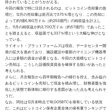
持されていることがうかがえる。
今回の報告で特に注目されるのは、ビットコイン売却量の急
増だ。12月の売却量は前月比で375％増となり、この売却に
よって約1億6,160万ドル（約253億円）の純収益を計上し
た。11月の純収益が約3,700万ドル（約57億円）であったこ
とを踏まえると、収益面でも337％増という大幅な伸びとな
っている。
ライオット・プラットフォームズは現在、データセンター開
発の拡大を進めており、施設建設や最新のマイニング機器導
入には多額の資金が必要となる。今回の大規模なビットコイ
ン売却は、こうした設備投資資金を確保する狙いがあったと
考えられる。
さらに、月次報告から四半期報告への移行を控え、含み益の
あるビットコインを売却して現金を積み増し、財務基盤を強
化した状態で新体制に移行する意図があった点も考えられそ
うだ。
なお、同社は12月末時点で18,005BTCを保有している状況
だ。これはビットコイン保有企業全体の保有量ランキングで