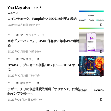
You May also Like
ニュース
コインチェック、Fanpla社とIEOに向け契約締結
2024年10月17日 17時43分
ニュース
マーケットニュース
南米「ヌーバンク」、USDC保有者に年率4％の報酬プログラムを開
始
2025年01月15日 14時29分
ニュース
プレスリリース
Ozak AI、プレセール価格0.012ドル──DOGEやPEPEに続く注目銘柄
に
2025年10月31日 11時47分
ニュース
取引所ニュース
テザー、チリの仮想通貨取引所「オリオンX」に出資──中南米の金
融インフラ強化へ
2025年06月04日 10時41分