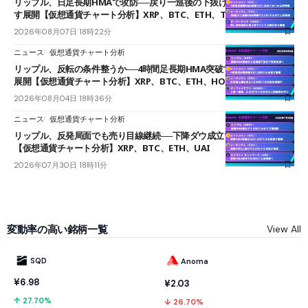
リップル、日足長期HMAで攻防──戻り一巡後の下抜けで0.95ドルを試
す展開【仮想通貨チャート分析】XRP、BTC、ETH、TAKE
2026年08月07日 18時22分
ニュース
仮想通貨チャート分析
リップル、反転の条件整うか──4時間足長期HMA突破で雲下端を目指す
展開【仮想通貨チャート分析】XRP、BTC、ETH、HOME
2026年08月04日 18時36分
ニュース
仮想通貨チャート分析
リップル、反発局面でも売り目線継続──下降ダウ成立で下値追う展開
【仮想通貨チャート分析】XRP、BTC、ETH、UAI
2026年07月30日 18時11分
変動率の高い銘柄一覧
View All
SQD
Anoma
¥6.98
¥2.03
↑ 27.70%
↓ 26.70%