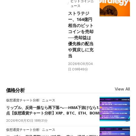
ビットコインニ
ュース
ストラテジ
ー、164億円
相当のビット
コインを売却
──売却益は
優先株の配当
や買戻しに充
当
2026年08月04
日 09時49分
View All
価格分析
仮想通貨チャート分析
ニュース
リップル、反発一服なら再下落へ──HMA下抜けなら1.008ドルが次の焦
点【仮想通貨チャート分析】XRP、BTC、ETH、BOME
2026年08月10日 18時31分
仮想通貨チャート分析
ニュース