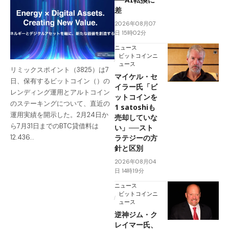
差
2026年08月07
日 15時02分
ニュース
ビットコインニ
ュース
リミックスポイント（3825）は7
マイケル・セ
日、保有するビットコイン（）の
イラー氏「ビ
レンディング運用とアルトコイン
ットコインを
のステーキングについて、直近の
1 satoshiも
運用実績を開示した。2月24日か
売却していな
ら7月31日までのBTC貸借料は
い」──スト
ラテジーの方
12.436…
針と区別
2026年08月04
日 14時19分
ニュース
ビットコインニ
ュース
逆神ジム・ク
レイマー氏、