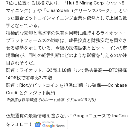
7位に位置する規模であり、「Hut 8 Mining Corp（ハット8
マイニング）」や「CleanSpark（クリーンスパーク）」とい
った競合ビットコインマイニング企業を依然として上回る数
字となっている。
積極的な売却と高水準の保有を同時に維持するライオット・
プラットフォームズの戦略は、成長投資と財務安定を両立さ
せる姿勢を示している。今後の設備拡張とビットコインの市
場動向が、同社の経営判断にどのような影響を与えるのか注
目されそうだ。
関連：
ライオット、Q3売上1.8億ドルで過去最高──BTC採掘
1406枚で前年比27%増
関連：
Riotがビットコインを担保に1億ドル確保──Coinbase
Creditとクレジット契約
※価格は執筆時点でのレート換算（1ドル＝156.7円）
仮想通貨の最新情報を逃さない！GoogleニュースでJinaCoin
をフォロー！