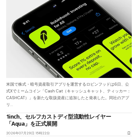
米国で株式・暗号資産取引アプリを運営するロビンフッドは6日、公
式Xでミームコイン「Cash Cat（キャッシュキャット、ティッカー：
CASHCAT）」を新たな取扱資産に追加したと発表した。同社のアプ
リ…
1inch、セルフカストディ型流動性レイヤー
「Aqua」を正式展開
2026年07月29日 15時22分