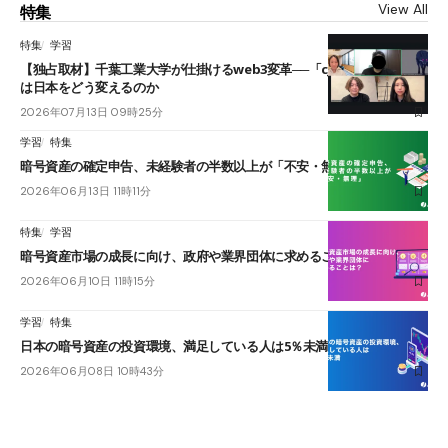
View All
特集
特集
学習
【独占取材】千葉工業大学が仕掛けるweb3変革──「cJPY」とAIの融合
は日本をどう変えるのか
2026年07月13日 09時25分
学習
特集
暗号資産の確定申告、未経験者の半数以上が「不安・無理」
2026年06月13日 11時11分
特集
学習
暗号資産市場の成長に向け、政府や業界団体に求めることは？
2026年06月10日 11時15分
学習
特集
日本の暗号資産の投資環境、満足している人は5％未満
2026年06月08日 10時43分