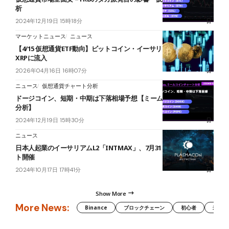
析
2024年12月19日 15時18分
マーケットニュース
ニュース
【4/15 仮想通貨ETF動向】ビットコイン・イーサリアム・ソラナ・
XRPに流入
2026年04月16日 16時07分
ニュース
仮想通貨チャート分析
ドージコイン、短期・中期は下落相場予想【ミームコインチャート
分析】
2024年12月19日 15時30分
ニュース
日本人起業のイーサリアムL2「INTMAX」、7月31日東京にてイベン
ト開催
2024年10月17日 17時41分
Show More
More News:
Binance
ブロックチェーン
初心者
米国証