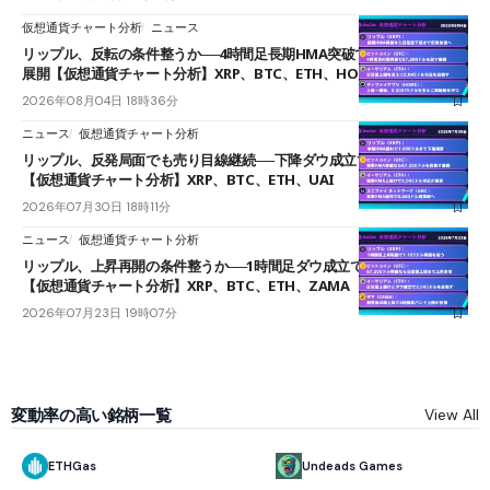
仮想通貨チャート分析
ニュース
リップル、反転の条件整うか──4時間足長期HMA突破で雲下端を目指す
展開【仮想通貨チャート分析】XRP、BTC、ETH、HOME
2026年08月04日 18時36分
ニュース
仮想通貨チャート分析
リップル、反発局面でも売り目線継続──下降ダウ成立で下値追う展開
【仮想通貨チャート分析】XRP、BTC、ETH、UAI
2026年07月30日 18時11分
ニュース
仮想通貨チャート分析
リップル、上昇再開の条件整うか──1時間足ダウ成立で1.185ドルを狙う
【仮想通貨チャート分析】XRP、BTC、ETH、ZAMA
2026年07月23日 19時07分
変動率の高い銘柄一覧
View All
ETHGas
Undeads Games