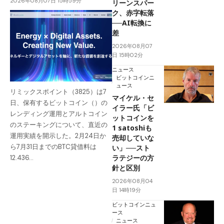
2026年08月07日 15時59分
リーンスパー
ク、赤字転落
──AI転換に
差
2026年08月07
日 15時02分
ニュース
ビットコインニ
ュース
リミックスポイント（3825）は7
マイケル・セ
日、保有するビットコイン（）の
イラー氏「ビ
レンディング運用とアルトコイン
ットコインを
のステーキングについて、直近の
1 satoshiも
運用実績を開示した。2月24日か
売却していな
ら7月31日までのBTC貸借料は
い」──スト
ラテジーの方
12.436…
針と区別
2026年08月04
日 14時19分
ビットコインニュ
ース
ニュース