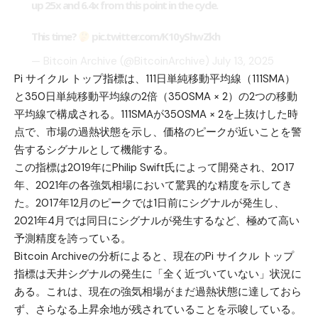
up 25x and 6.4x from this point in the cycle.
This time?
pic.twitter.com/K10yShwZkh
— Bitcoin Archive (@BitcoinArchive)
July 13, 2025
Pi サイクル トップ指標は、111日単純移動平均線（111SMA）
と350日単純移動平均線の2倍（350SMA × 2）の2つの移動
平均線で構成される。111SMAが350SMA × 2を上抜けした時
点で、市場の過熱状態を示し、価格のピークが近いことを警
告するシグナルとして機能する。
この指標は2019年にPhilip Swift氏によって開発され、2017
年、2021年の各強気相場において驚異的な精度を示してき
た。2017年12月のピークでは1日前にシグナルが発生し、
2021年4月では同日にシグナルが発生するなど、極めて高い
予測精度を誇っている。
Bitcoin Archiveの分析によると、現在のPi サイクル トップ
指標は天井シグナルの発生に「全く近づいていない」状況に
ある。これは、現在の強気相場がまだ過熱状態に達しておら
ず、さらなる上昇余地が残されていることを示唆している。