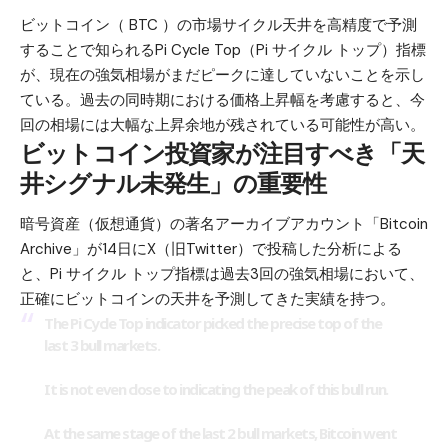
ビットコイン（ BTC ）
の市場サイクル天井を高精度で予測
することで知られるPi Cycle Top（Pi サイクル トップ）指標
が、現在の強気相場がまだピークに達していないことを示し
ている。過去の同時期における価格上昇幅を考慮すると、今
回の相場には大幅な上昇余地が残されている可能性が高い。
ビットコイン投資家が注目すべき「天
井シグナル未発生」の重要性
暗号資産（仮想通貨）の著名アーカイブアカウント「Bitcoin
Archive」が14日にX（旧Twitter）で投稿した分析による
と、Pi サイクル トップ指標は過去3回の強気相場において、
正確にビットコインの天井を予測してきた実績を持つ。
The Pi Cycle Top indicator picked the precise top of the
last 3 bull markets.
It is not even close to indicating the peak of this bull run.
At the same stage of the last 2 bull markets, Bitcoin went