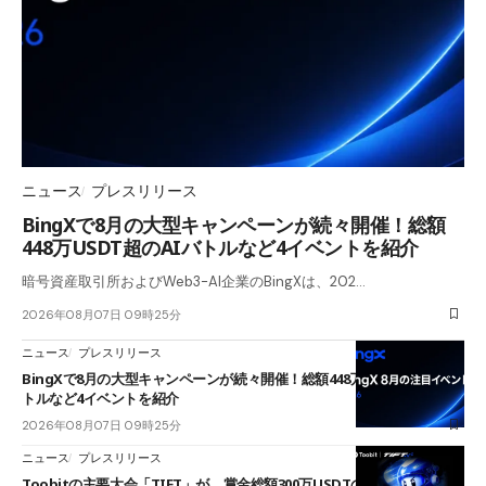
ニュース
プレスリリース
BingXで8月の大型キャンペーンが続々開催！総額
448万USDT超のAIバトルなど4イベントを紹介
暗号資産取引所およびWeb3-AI企業のBingXは、202…
2026年08月07日 09時25分
ニュース
プレスリリース
BingXで8月の大型キャンペーンが続々開催！総額448万USDT超のAIバ
トルなど4イベントを紹介
2026年08月07日 09時25分
ニュース
プレスリリース
Toobitの主要大会「TIFT」が、賞金総額300万USDTのレースとして復