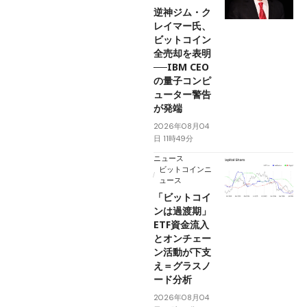
逆神ジム・ク
レイマー氏、
ビットコイン
全売却を表明
──IBM CEO
の量子コンピ
ューター警告
が発端
2026年08月04
日 11時49分
ニュース
ビットコインニ
ュース
「ビットコイ
ンは過渡期」
ETF資金流入
とオンチェー
ン活動が下支
え＝グラスノ
ード分析
2026年08月04