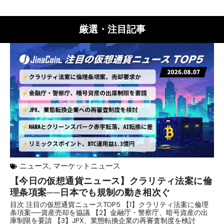
厳選・注目記事
ニュース
,
マーケットニュース
【今日の仮想通貨ニュース】クラリティ法案に倫
リ
理条項案──日本でも規制の動き相次ぐ
下
分
目次 注目の仮想通貨ニュースTOP5 【1】クラリティ法案に倫理
条項案──資産売却を協議 【2】金融庁・警察庁、暗号資産の出
目
庫制限を要請 【3】JPX、業態転換企業の再審査制度を検討