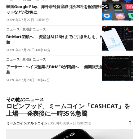
韓国Google Play、海外暗号資産取引所29社を配信停止──OKXやバイビ
ットなどが対象に
2026年07月27日 12時16分
ニュース
取引所ニュース
BitMart閉鎖へ──資産は8月26日までに引き出しを、日本人利用者も対
象
2026年07月26日 13時03分
ニュース
取引所ニュース
アーサー・ヘイズ創業のBitMEXが閉鎖へ──無期限先物を生んだ11年に
幕
2026年07月23日 19時42分
その他のニュース
ロビンフッド、ミームコイン「CASHCAT」を
上場──発表後に一時35％急騰
ミームコイン
アルトコイン
2026年08月07日 12時20分