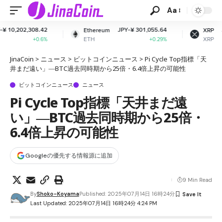
Aa
JPY-¥ 301,055.64
JPY-¥ 160.52
Ethereum
XRP
ETH
XRP
+0.29%
-1.42%
JinaCoin
>
ニュース
>
ビットコインニュース
>
Pi Cycle Top指標「天
井まだ遠い」―BTC過去同時期から25倍・6.4倍上昇の可能性
ビットコインニュース
ニュース
Pi Cycle Top指標「天井まだ遠
い」―BTC過去同時期から25倍・
6.4倍上昇の可能性
Googleの優先する情報源に追加
9 Min Read
By
Shoko-Koyama
Published: 2025年07月14日 16時24分
Last Updated: 2025年07月14日 16時24分 4:24 PM