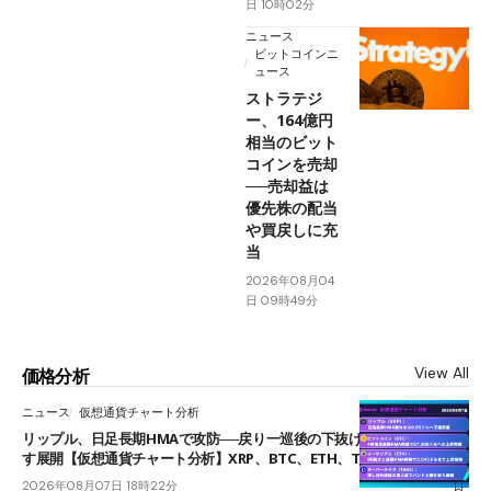
日 10時02分
ニュース
ビットコインニ
ュース
ストラテジ
ー、164億円
相当のビット
コインを売却
──売却益は
優先株の配当
や買戻しに充
当
2026年08月04
日 09時49分
View All
価格分析
ニュース
仮想通貨チャート分析
リップル、日足長期HMAで攻防──戻り一巡後の下抜けで0.95ドルを試
す展開【仮想通貨チャート分析】XRP、BTC、ETH、TAKE
2026年08月07日 18時22分