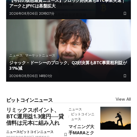
【今日の仮想通貨ニュース】ブロック好決算もBTC事業失速｜
アークとJPYCは基盤拡大
2026年08月06日 20時07分
ニュース
マーケットニュース
ジャック・ドーシーのブロック、Q2好決算もBTC事業粗利益が
31%減
2026年08月06日 14時01分
View All
ビットコインニュース
リミックスポイント、
ニュース
ビットコインニ
BTC運用益1.3億円──貸
ュース
借料は元本に組み入れ
マイニング大
ニュース
ビットコインニュース
手MARAとク