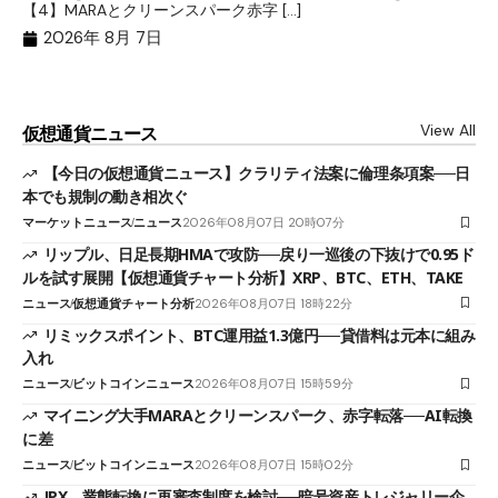
ト
【4】MARAとクリーンスパーク赤字 […]
（
（X
2026年 8月 7日
View All
仮想通貨ニュース
【今日の仮想通貨ニュース】クラリティ法案に倫理条項案──日
本でも規制の動き相次ぐ
マーケットニュース
ニュース
2026年08月07日 20時07分
リップル、日足長期HMAで攻防──戻り一巡後の下抜けで0.95ド
ルを試す展開【仮想通貨チャート分析】XRP、BTC、ETH、TAKE
ニュース
仮想通貨チャート分析
2026年08月07日 18時22分
リミックスポイント、BTC運用益1.3億円──貸借料は元本に組み
入れ
ニュース
ビットコインニュース
2026年08月07日 15時59分
マイニング大手MARAとクリーンスパーク、赤字転落──AI転換
に差
ニュース
ビットコインニュース
2026年08月07日 15時02分
JPX、業態転換に再審査制度を検討──暗号資産トレジャリー企