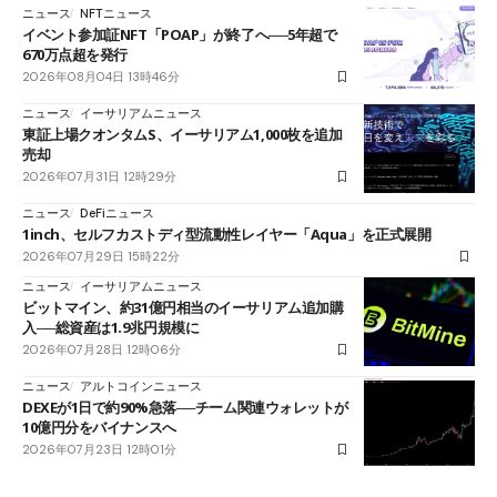
ニュース
NFTニュース
イベント参加証NFT「POAP」が終了へ──5年超で
670万点超を発行
2026年08月04日 13時46分
ニュース
イーサリアムニュース
東証上場クオンタムS、イーサリアム1,000枚を追加
売却
2026年07月31日 12時29分
ニュース
DeFiニュース
1inch、セルフカストディ型流動性レイヤー「Aqua」を正式展開
2026年07月29日 15時22分
ニュース
イーサリアムニュース
ビットマイン、約31億円相当のイーサリアム追加購
入──総資産は1.9兆円規模に
2026年07月28日 12時06分
ニュース
アルトコインニュース
DEXEが1日で約90%急落──チーム関連ウォレットが
10億円分をバイナンスへ
2026年07月23日 12時01分