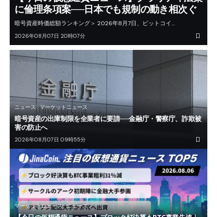
に倫理条項案──日本でも規制の動き相次ぐ
暗号資産時価総額ランキング＞ 2026年8月7日、ビットコイ…
2026年08月07日 20時07分
ニュース
マーケットニュース
暗号資産の出庫制限を全業者に要請──金融庁・警察庁、詐欺被
害の防止へ
2026年08月07日 09時55分
マーケットニュース
ニュース