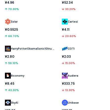
¥4.96
¥52.34
↑ 70.30%
↓ 33.20%
Solar
Cartesi
¥0.5525
¥4.11
↑ 66.70%
↓ 20.60%
HarryPotterObamaSonic10Inu (ETH)
COTI
¥2.80
¥2.03
↑ 59.10%
↓ 15.00%
Biconomy
Audiera
¥8.45
¥333.75
↑ 43.30%
↓ 13.30%
SkyAI
Unibase