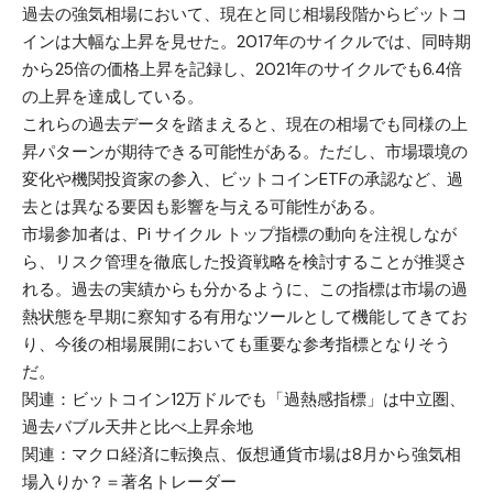
過去の強気相場において、現在と同じ相場段階からビットコ
インは大幅な上昇を見せた。2017年のサイクルでは、同時期
から25倍の価格上昇を記録し、2021年のサイクルでも6.4倍
の上昇を達成している。
これらの過去データを踏まえると、現在の相場でも同様の上
昇パターンが期待できる可能性がある。ただし、市場環境の
変化や機関投資家の参入、ビットコインETFの承認など、過
去とは異なる要因も影響を与える可能性がある。
市場参加者は、Pi サイクル トップ指標の動向を注視しなが
ら、リスク管理を徹底した投資戦略を検討することが推奨さ
れる。過去の実績からも分かるように、この指標は市場の過
熱状態を早期に察知する有用なツールとして機能してきてお
り、今後の相場展開においても重要な参考指標となりそう
だ。
関連：
ビットコイン12万ドルでも「過熱感指標」は中立圏、
過去バブル天井と比べ上昇余地
関連：
マクロ経済に転換点、仮想通貨市場は8月から強気相
場入りか？＝著名トレーダー