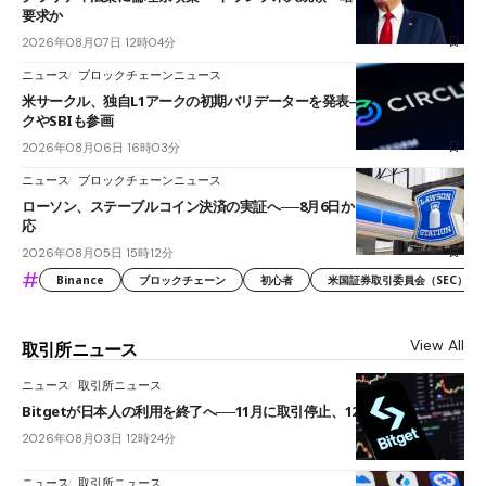
要求か
2026年08月07日 12時04分
ニュース
ブロックチェーンニュース
米サークル、独自L1アークの初期バリデーターを発表――ブラックロッ
クやSBIも参画
2026年08月06日 16時03分
ニュース
ブロックチェーンニュース
ローソン、ステーブルコイン決済の実証へ──8月6日からJPYCやUSDC対
応
2026年08月05日 15時12分
#
Binance
ブロックチェーン
初心者
米国証券取引委員会（SEC）
View All
取引所ニュース
ニュース
取引所ニュース
Bitgetが日本人の利用を終了へ──11月に取引停止、12月末に強制決済
2026年08月03日 12時24分
ニュース
取引所ニュース