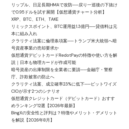
リップル、日足長期HMAで攻防──戻り一巡後の下抜け
で0.95ドルを試す展開【仮想通貨チャート分析】
XRP、BTC、ETH、TAKE
リミックスポイント、BTC運用益1.3億円──貸借料は元
本に組み入れ
クラリティ法案に倫理条項案──トランプ米大統領へ暗
号資産事業の売却要求か
仮想通貨デビットカードRedotPayの特徴や使い方を解
説｜日本も物理カードが作成可能
暗号資産の出庫制限を全業者に要請──金融庁・警察
庁、詐欺被害の防止へ
クラリティ法案、成立確率23%に低下──ビットワイズ
CIOが示す2つのシナリオ
仮想通貨クレジットカード（デビットカード）おすす
めランキング12選【2026年最新】
BingXの安全性と評判は？特徴やメリット・デメリット
を解説【2026年8月】