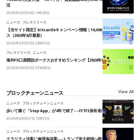
活
2026年08月04日 11時38分
ニュース
プレスリリース
【当サイト限定】bitcastleキャンペーン情報｜16,000円口座開設ボーナ
ス（2026年8月最新）
2026年08月01日 08時12分
プレスリリース
ニュース
海外FX口座開設ボーナスおすすめランキング【2026年8月最新】
2026年08月01日 07時40分
View All
ブロックチェーンニュース
ニュース
ブロックチェーンニュース
歩いて稼ぐ「Step App」が4年で終了──FITFI保有者に対応呼びかけ
2026年08月07日 12時12分
ニュース
ブロックチェーンニュース
クラリティ法案に倫理条項案──トランプ米大統領へ暗号資産事業の売却