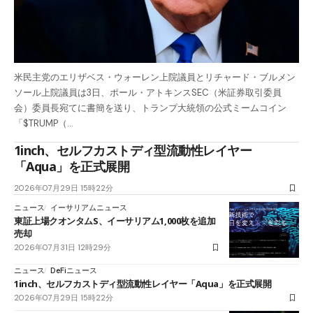
米民主党のエリザベス・ウォーレン上院議員とリチャード・ブルメン
ソール上院議員は3日、ポール・アトキンスSEC（米証券取引委員
会）委員長宛てに書簡を送り、トランプ大統領の公式ミームコイン
「$TRUMP（…
1inch、セルフカストディ型流動性レイヤー
「Aqua」を正式展開
2026年07月29日 15時22分
ニュース
イーサリアムニュース
東証上場クオンタムS、イーサリアム1,000枚を追加
売却
2026年07月31日 12時29分
ニュース
DeFiニュース
1inch、セルフカストディ型流動性レイヤー「Aqua」を正式展開
2026年07月29日 15時22分