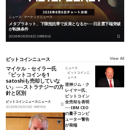
ニュース
マーケットニュース
メタプラネット、下限抵抗帯で反発となるか──日足雲下端突破
が転換条件
2026年08月06日 08時10分
View All
ビットコインニュース
マイケル・セイラー氏
ニュース
ビットコインニ
「ビットコインを1
ュース
satoshiも売却していな
逆神ジム・ク
い」──ストラテジーの方
レイマー氏、
針と区別
ビットコイン
全売却を表明
ビットコインニュース
ニュース
2026年08月04日 14時19分
──IBM CEO
の量子コンピ
ューター警告
が発端