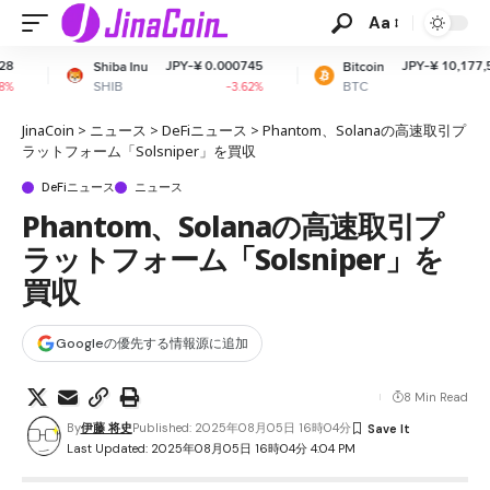
Aa
JPY-¥ 0.000745
JPY-¥ 10,177,560.23
ba Inu
Bitcoin
B
BTC
-3.62%
-0.02%
JinaCoin
>
ニュース
>
DeFiニュース
>
Phantom、Solanaの高速取引プ
ラットフォーム「Solsniper」を買収
DeFiニュース
ニュース
Phantom、Solanaの高速取引プ
ラットフォーム「Solsniper」を
買収
Googleの優先する情報源に追加
8 Min Read
By
伊藤 将史
Published: 2025年08月05日 16時04分
Last Updated: 2025年08月05日 16時04分 4:04 PM