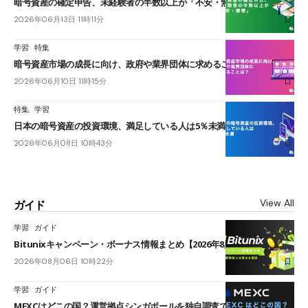
暗号資産の確定申告、未経験者の半数以上が「不安・無理」
2026年06月13日 11時11分
学習
特集
暗号資産市場の成長に向け、政府や業界団体に求めることは？
2026年06月10日 11時15分
特集
学習
日本の暗号資産の投資環境、満足している人は5％未満
2026年06月08日 10時43分
View All
ガイド
学習
ガイド
Bitunixキャンペーン・ボーナス情報まとめ【2026年8月最新】
2026年08月06日 10時22分
学習
ガイド
MEXCはどこの国？運営拠点シンガポールを独自調査で確認