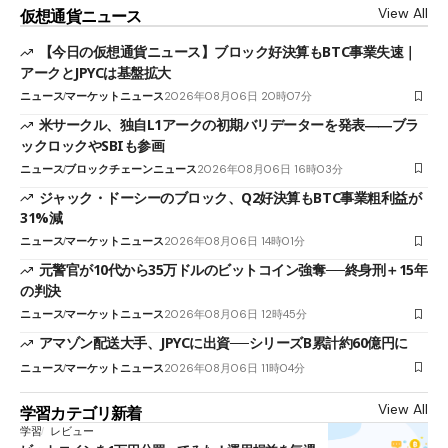
View All
仮想通貨ニュース
【今日の仮想通貨ニュース】ブロック好決算もBTC事業失速｜
アークとJPYCは基盤拡大
ニュース
マーケットニュース
2026年08月06日 20時07分
米サークル、独自L1アークの初期バリデーターを発表――ブラ
ックロックやSBIも参画
ニュース
ブロックチェーンニュース
2026年08月06日 16時03分
ジャック・ドーシーのブロック、Q2好決算もBTC事業粗利益が
31%減
ニュース
マーケットニュース
2026年08月06日 14時01分
元警官が10代から35万ドルのビットコイン強奪──終身刑＋15年
の判決
ニュース
マーケットニュース
2026年08月06日 12時45分
アマゾン配送大手、JPYCに出資──シリーズB累計約60億円に
ニュース
マーケットニュース
2026年08月06日 11時04分
View All
学習カテゴリ新着
学習
レビュー