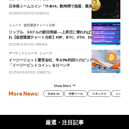
日本発ミームコイン「114514」数時間で急落、最高値から86%減
2026年01月07日 00時51分
ニュース
仮想通貨チャート分析
リップル、3.0ドルの節目突破──上昇圧に乗れれば3.2ドルを狙う流
れ【仮想通貨チャート分析】XRP、BTC、ETH、DOGE
2025年10月03日 14時18分
マーケットニュース
ニュース
イージージェット運営会社、年4.5%利回りのビットコインアプリ
「イージービットコイン」をローンチ
2025年09月09日 23時07分
Show More
More News:
Gate.io
分析ツール
スタックス
シンボル（
厳選・注目記事