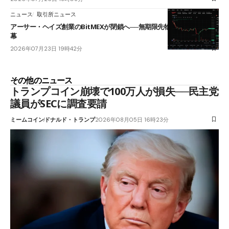
ニュース
取引所ニュース
アーサー・ヘイズ創業のBitMEXが閉鎖へ──無期限先物を生んだ11年に
幕
2026年07月23日 19時42分
その他のニュース
トランプコイン崩壊で100万人が損失──民主党
議員がSECに調査要請
ミームコイン
ドナルド・トランプ
2026年08月05日 16時23分