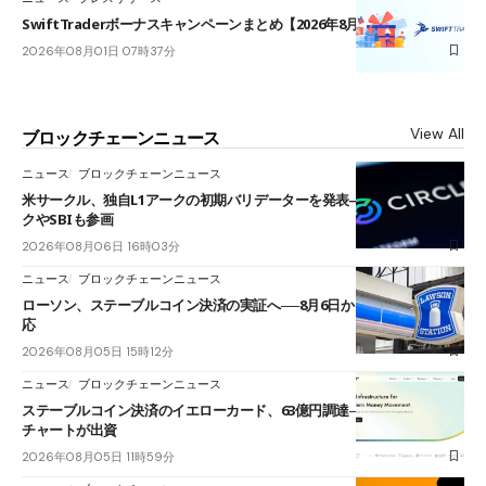
SwiftTraderボーナスキャンペーンまとめ【2026年8月最新】
2026年08月01日 07時37分
View All
ブロックチェーンニュース
ニュース
ブロックチェーンニュース
米サークル、独自L1アークの初期バリデーターを発表――ブラックロッ
クやSBIも参画
2026年08月06日 16時03分
ニュース
ブロックチェーンニュース
ローソン、ステーブルコイン決済の実証へ──8月6日からJPYCやUSDC対
応
2026年08月05日 15時12分
ニュース
ブロックチェーンニュース
ステーブルコイン決済のイエローカード、63億円調達──ソニーやスタン
チャートが出資
2026年08月05日 11時59分