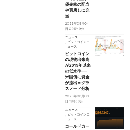
優先株の配当
や買戻しに充
当
2026年08月04
日 09時49分
ニュース
ビットコインニ
ュース
ビットコイン
の現物出来高
が2019年以来
の低水準──
米国債に資金
が流出＝グラ
スノード分析
2026年08月03
日 13時56分
ニュース
ビットコインニ
ュース
コールドカー