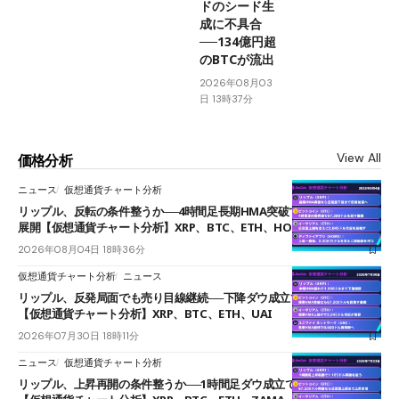
ドのシード生
成に不具合
──134億円超
のBTCが流出
2026年08月03
日 13時37分
View All
価格分析
ニュース
仮想通貨チャート分析
リップル、反転の条件整うか──4時間足長期HMA突破で雲下端を目指す
展開【仮想通貨チャート分析】XRP、BTC、ETH、HOME
2026年08月04日 18時36分
仮想通貨チャート分析
ニュース
リップル、反発局面でも売り目線継続──下降ダウ成立で下値追う展開
【仮想通貨チャート分析】XRP、BTC、ETH、UAI
2026年07月30日 18時11分
ニュース
仮想通貨チャート分析
リップル、上昇再開の条件整うか──1時間足ダウ成立で1.185ドルを狙う