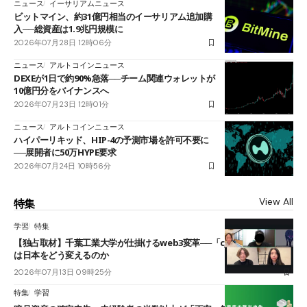
ニュース
イーサリアムニュース
ビットマイン、約31億円相当のイーサリアム追加購
入──総資産は1.9兆円規模に
2026年07月28日 12時06分
ニュース
アルトコインニュース
DEXEが1日で約90%急落──チーム関連ウォレットが
10億円分をバイナンスへ
2026年07月23日 12時01分
ニュース
アルトコインニュース
ハイパーリキッド、HIP-4の予測市場を許可不要に
──展開者に50万HYPE要求
2026年07月24日 10時56分
View All
特集
学習
特集
【独占取材】千葉工業大学が仕掛けるweb3変革──「cJPY」とAIの融合
は日本をどう変えるのか
2026年07月13日 09時25分
特集
学習