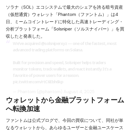
ソラナ（SOL）
エコシステムで最大のシェアを誇る暗号資産
（仮想通貨）ウォレット「
Phantom（ファントム）
」は4
日、ミームコイントレードに特化した高速トレーディング・
分析プラットフォーム「Solsniper（ソルスナイパー）」を買
収したと発表した。
We’ve acquired
@solsniperxyz
— one of the fastest, most
advanced trading platforms on Solana.
Built for precision and speed, Solsniper helps traders
monitor tokens, track wallets, and react instantly. It’s a
favorite of power users for a reason.
pic.twitter.com/rtC6Ebh6kp
— Phantom (@phantom)
August 4, 2025
ウォレットから金融プラットフォーム
へ転換加速
ファントムは公式ブログで、今回の買収について、同社が単
なるウォレットから、あらゆるユーザーと金融ユースケース