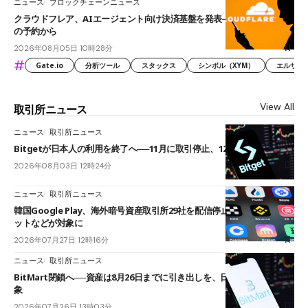
ニュース
ブロックチェーンニュース
クラウドフレア、AIエージェント向け決済基盤を発表──まずハンドル名
の予約から
2026年08月05日 10時28分
#
Gate.io
分析ツール
スタックス
シンボル（XYM）
エルサル
View All
取引所ニュース
ニュース
取引所ニュース
Bitgetが日本人の利用を終了へ──11月に取引停止、12月末に強制決済
2026年08月03日 12時24分
ニュース
取引所ニュース
韓国Google Play、海外暗号資産取引所29社を配信停止──OKXやバイビ
ットなどが対象に
2026年07月27日 12時16分
ニュース
取引所ニュース
BitMart閉鎖へ──資産は8月26日までに引き出しを、日本人利用者も対
象
2026年07月26日 13時03分