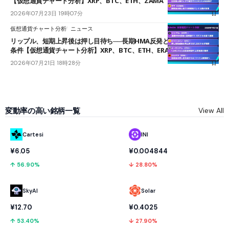
【仮想通貨チャート分析】XRP、BTC、ETH、ZAMA
2026年07月23日 19時07分
仮想通貨チャート分析
ニュース
リップル、短期上昇後は押し目待ち──長期HMA反発と雲上抜けが買い
条件【仮想通貨チャート分析】XRP、BTC、ETH、ERA
2026年07月21日 18時28分
変動率の高い銘柄一覧
View All
Cartesi
INI
¥6.05
¥0.004844
↑ 56.90%
↓ 28.80%
SkyAI
Solar
¥12.70
¥0.4025
↑ 53.40%
↓ 27.90%