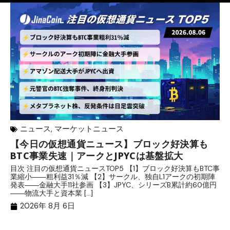
ニュース
,
マーケットニュース
【今日の仮想通貨ニュース】ブロック好決算も
米
BTC事業失速｜アークとJPYCは基盤拡大
発
目次 注目の仮想通貨ニュースTOP5 【1】ブロック好決算もBTC事
目
業縮小――粗利益31％減 【2】サークル、独自L1アークの初期陣
や
発表――金融大手11社参画 【3】JPYC、シリーズB累計約60億円
る
――物流大手と資本業 […]
ブ
2026年 8月 6日