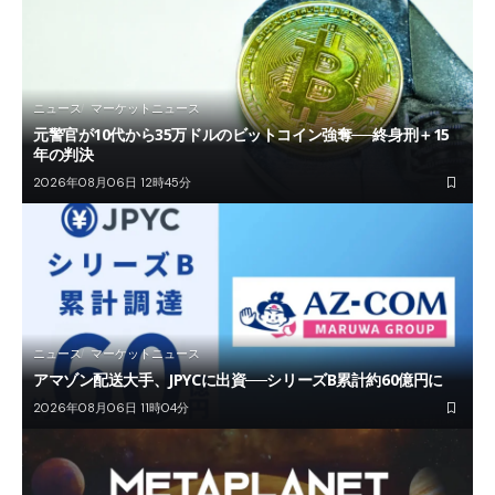
ニュース
マーケットニュース
元警官が10代から35万ドルのビットコイン強奪──終身刑＋15
年の判決
2026年08月06日 12時45分
ニュース
マーケットニュース
アマゾン配送大手、JPYCに出資──シリーズB累計約60億円に
2026年08月06日 11時04分