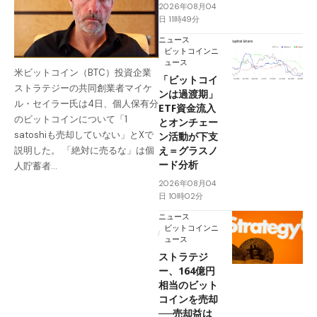
2026年08月04
日 11時49分
ニュース
ビットコインニ
ュース
米ビットコイン（BTC）投資企業
「ビットコイ
ストラテジーの共同創業者マイケ
ンは過渡期」
ル・セイラー氏は4日、個人保有分
ETF資金流入
のビットコインについて「1
とオンチェー
satoshiも売却していない」とXで
ン活動が下支
え＝グラスノ
説明した。 「絶対に売るな」は個
ード分析
人貯蓄者…
2026年08月04
日 10時02分
ニュース
ビットコインニ
ュース
ストラテジ
ー、164億円
相当のビット
コインを売却
──売却益は