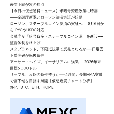
表雲下端が次の焦点
【今日の仮想通貨ニュース】米暗号資産政策に暗雲
――金融庁新課とローソン決済実証が始動
ローソン、ステーブルコイン決済の実証へ──8月6日か
らJPYCやUSDC対応
金融庁が「暗号資産・ステーブルコイン課」を新設──
監督体制を格上げ
メタプラネット、下限抵抗帯で反発となるか──日足雲
下端突破が転換条件
アーサー・ヘイズ、イーサリアムに強気──2026年末
目標5,000ドル
リップル、反転の条件整うか──4時間足長期HMA突破
で雲下端を目指す展開【仮想通貨チャート分析】
XRP、BTC、ETH、HOME