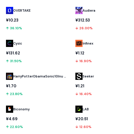
OVERTAKE
Audiera
¥10.23
¥312.53
↑ 36.10%
↓ 26.00%
Cysic
Infinex
¥131.62
¥1.12
↑ 31.50%
↓ 16.90%
HarryPotterObamaSonic10Inu (ETH)
Seeker
¥1.70
¥1.21
↑ 23.80%
↓ 16.40%
Biconomy
LAB
¥4.69
¥20.51
↑ 22.60%
↓ 12.60%