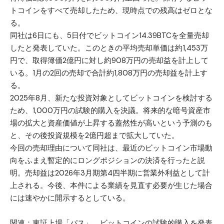
トコインをすべて売却したため、現時点での残高はゼロとな
る。
同社は6日にも、5日付でビットコイン14.39BTCを全量売却
したと発表していた。このときの平均売却単価は約1,453万
円で、取得簿価2億円に対し約908万円の売却益を計上して
いる。1月の2回の売却で合計約1,808万円の売却益を計上す
る。
2025年8月、新たな投資対象としてビットコインを検討する
ため、1,000万円の試験的購入を決議。将来的な暗号資産市
場の拡大と資産価値が上昇する蓋然性が高いという予測のも
と、その後投資規模を2億円超まで拡大していた。
今回の売却理由について同社は、最近のビットコイン市場動
向をふまえ暫定的にロングポジションの決済を行ったと説
明。売却益は2026年3月期第4四半期に営業外利益として計
上される。今後、本件による業績を見直す必要が生じた場合
には速やかに開示するとしている。
関連：
東証上場「パス」、ビットコインの試験的購入を発表