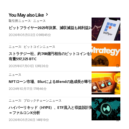
You May also Like
取引所ニュース
ニュース
ビットフライヤー2025年決算、減収減益も純利益24億円を確保
2026年05月02日 09時45分
ニュース
ビットコインニュース
ストラテジー社、約768億円相当のビットコインを追加購入──総保
有量597,325 BTC
2025年07月01日 12時26分
ニュース
NFTローン市場、BlurによるBlendの急成長が牽引
2024年10月17日 17時46分
ニュース
ブロックチェーンニュース
ハイパーリキッド（HYPE）、ETF流入と収益設計変化が成長要因に
＝ファルコンX分析
2026年05月26日 14時19分