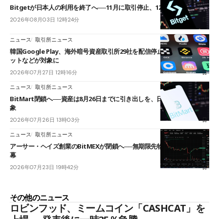
Bitgetが日本人の利用を終了へ──11月に取引停止、12月末に強制決済
2026年08月03日 12時24分
ニュース
取引所ニュース
韓国Google Play、海外暗号資産取引所29社を配信停止──OKXやバイビ
ットなどが対象に
2026年07月27日 12時16分
ニュース
取引所ニュース
BitMart閉鎖へ──資産は8月26日までに引き出しを、日本人利用者も対
象
2026年07月26日 13時03分
ニュース
取引所ニュース
アーサー・ヘイズ創業のBitMEXが閉鎖へ──無期限先物を生んだ11年に
幕
2026年07月23日 19時42分
その他のニュース
ロビンフッド、ミームコイン「CASHCAT」を