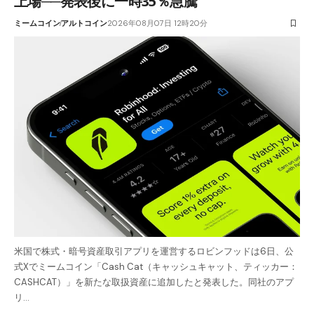
上場──発表後に一時35％急騰
ミームコイン
アルトコイン
2026年08月07日 12時20分
米国で株式・暗号資産取引アプリを運営するロビンフッドは6日、公
式Xでミームコイン「Cash Cat（キャッシュキャット、ティッカー：
CASHCAT）」を新たな取扱資産に追加したと発表した。同社のアプ
リ…