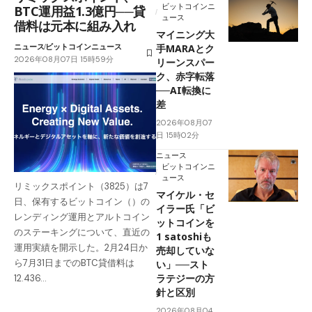
ビットコインニ
BTC運用益1.3億円──貸
ュース
借料は元本に組み入れ
マイニング大
ニュース
ビットコインニュース
手MARAとク
2026年08月07日 15時59分
リーンスパー
ク、赤字転落
──AI転換に
差
2026年08月07
日 15時02分
ニュース
ビットコインニ
ュース
リミックスポイント（3825）は7
マイケル・セ
日、保有するビットコイン（）の
イラー氏「ビ
レンディング運用とアルトコイン
ットコインを
のステーキングについて、直近の
1 satoshiも
運用実績を開示した。2月24日か
売却していな
ら7月31日までのBTC貸借料は
い」──スト
ラテジーの方
12.436…
針と区別
2026年08月04