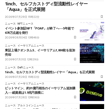
1inch、セルフカストディ型流動性レイヤー
「Aqua」を正式展開
2026年07月29日 15時22分
ニュース
NFTニュース
イベント参加証NFT「POAP」が終了へ──5年超で
670万点超を発行
2026年08月04日 13時46分
ニュース
イーサリアムニュース
東証上場クオンタムS、イーサリアム1,000枚を追加
売却
2026年07月31日 12時29分
ニュース
DeFiニュース
1inch、セルフカストディ型流動性レイヤー「Aqua」を正式展開
2026年07月29日 15時22分
ニュース
イーサリアムニュース
ビットマイン、約31億円相当のイーサリアム追加購
入──総資産は1.9兆円規模に
2026年07月28日 12時06分
ニュース
アルトコインニュース