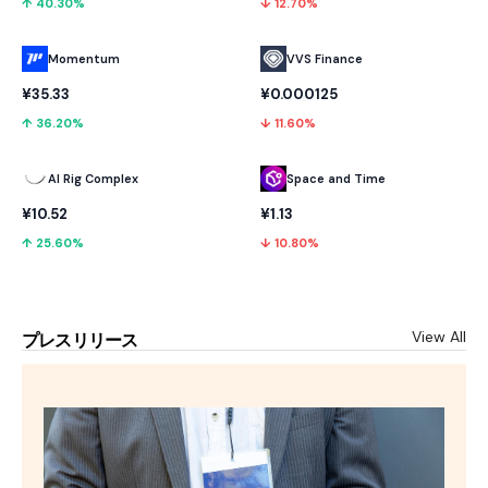
↑ 40.30%
↓ 12.70%
Momentum
VVS Finance
¥35.33
¥0.000125
↑ 36.20%
↓ 11.60%
AI Rig Complex
Space and Time
¥10.52
¥1.13
↑ 25.60%
↓ 10.80%
View All
プレスリリース