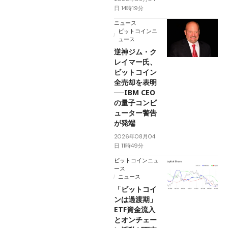
日 14時19分
ニュース
ビットコインニ
ュース
逆神ジム・ク
レイマー氏、
ビットコイン
全売却を表明
──IBM CEO
の量子コンピ
ューター警告
が発端
2026年08月04
日 11時49分
ビットコインニュ
ース
ニュース
「ビットコイ
ンは過渡期」
ETF資金流入
とオンチェー