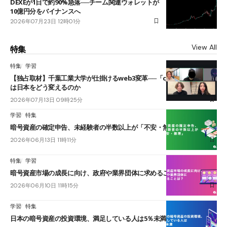
DEXEが1日で約90%急落──チーム関連ウォレットが
10億円分をバイナンスへ
2026年07月23日 12時01分
View All
特集
特集
学習
【独占取材】千葉工業大学が仕掛けるweb3変革──「cJPY」とAIの融合
は日本をどう変えるのか
2026年07月13日 09時25分
学習
特集
暗号資産の確定申告、未経験者の半数以上が「不安・無理」
2026年06月13日 11時11分
特集
学習
暗号資産市場の成長に向け、政府や業界団体に求めることは？
2026年06月10日 11時15分
学習
特集
日本の暗号資産の投資環境、満足している人は5％未満