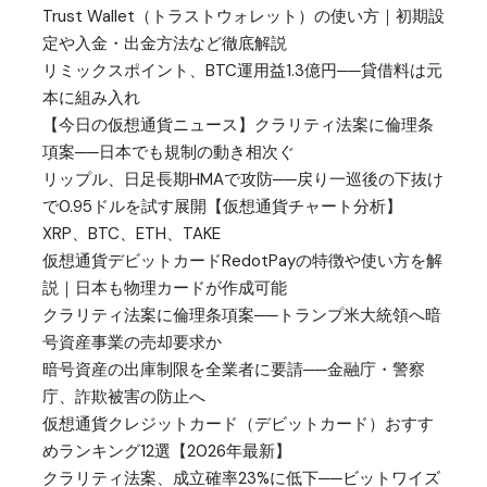
Trust Wallet（トラストウォレット）の使い方｜初期設
定や入金・出金方法など徹底解説
リミックスポイント、BTC運用益1.3億円──貸借料は元
本に組み入れ
【今日の仮想通貨ニュース】クラリティ法案に倫理条
項案──日本でも規制の動き相次ぐ
リップル、日足長期HMAで攻防──戻り一巡後の下抜け
で0.95ドルを試す展開【仮想通貨チャート分析】
XRP、BTC、ETH、TAKE
仮想通貨デビットカードRedotPayの特徴や使い方を解
説｜日本も物理カードが作成可能
クラリティ法案に倫理条項案──トランプ米大統領へ暗
号資産事業の売却要求か
暗号資産の出庫制限を全業者に要請──金融庁・警察
庁、詐欺被害の防止へ
仮想通貨クレジットカード（デビットカード）おすす
めランキング12選【2026年最新】
クラリティ法案、成立確率23%に低下──ビットワイズ