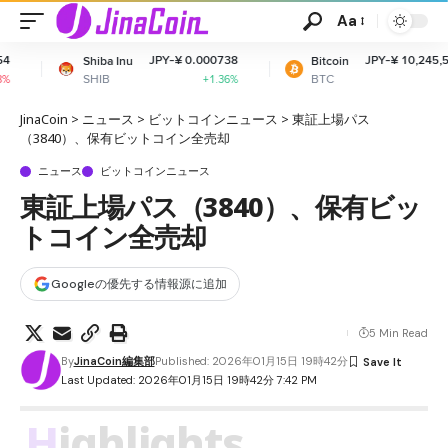
Aa
JPY-¥ 0.000738
JPY-¥ 10,245,571.20
 Inu
Bitcoin
E
BTC
E
+1.36%
+1%
JinaCoin
>
ニュース
>
ビットコインニュース
>
東証上場パス
（3840）、保有ビットコイン全売却
ニュース
ビットコインニュース
東証上場パス（3840）、保有ビッ
トコイン全売却
Googleの優先する情報源に追加
5 Min Read
By
JinaCoin編集部
Published: 2026年01月15日 19時42分
Last Updated: 2026年01月15日 19時42分 7:42 PM
Highlights