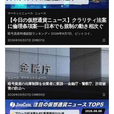
マーケットニュース
ニュース
【今日の仮想通貨ニュース】クラリティ法案
に倫理条項案──日本でも規制の動き相次ぐ
暗号資産時価総額ランキング＞ 2026年8月7日、ビットコイ…
2026年08月07日 20時07分
ニュース
マーケットニュース
暗号資産の出庫制限を全業者に要請──金融庁・警察庁、詐欺被
害の防止へ
2026年08月07日 09時55分