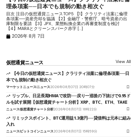
理条項案──日本でも規制の動き相次ぐ
下
分
目次 注目の仮想通貨ニュースTOP5 【1】クラリティ法案に倫理
条項案──資産売却を協議 【2】金融庁・警察庁、暗号資産の出
目
庫制限を要請 【3】JPX、業態転換企業の再審査制度を検討
ト
【4】MARAとクリーンスパーク赤字 […]
（
（X
2026年 8月 7日
View All
仮想通貨ニュース
【今日の仮想通貨ニュース】クラリティ法案に倫理条項案──日
本でも規制の動き相次ぐ
マーケットニュース
ニュース
2026年08月07日 20時07分
リップル、日足長期HMAで攻防──戻り一巡後の下抜けで0.95ド
ルを試す展開【仮想通貨チャート分析】XRP、BTC、ETH、TAKE
ニュース
仮想通貨チャート分析
2026年08月07日 18時22分
リミックスポイント、BTC運用益1.3億円──貸借料は元本に組み
入れ
ニュース
ビットコインニュース
2026年08月07日 15時59分