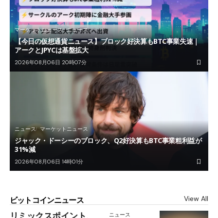
マーケットニュース
ニュース
【今日の仮想通貨ニュース】ブロック好決算もBTC事業失速｜
アークとJPYCは基盤拡大
2026年08月06日 20時07分
ニュース
マーケットニュース
ジャック・ドーシーのブロック、Q2好決算もBTC事業粗利益が
31%減
2026年08月06日 14時01分
View All
ビットコインニュース
リミックスポイント、
ニュース