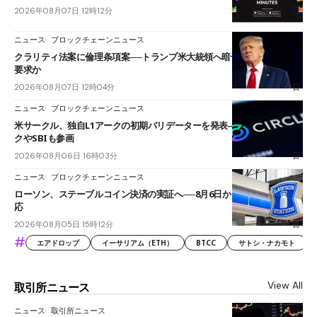
2026年08月07日 12時12分
ニュース
ブロックチェーンニュース
クラリティ法案に倫理条項案──トランプ米大統領へ暗号資産事業の売却
要求か
2026年08月07日 12時04分
ニュース
ブロックチェーンニュース
米サークル、独自L1アークの初期バリデーターを発表――ブラックロッ
クやSBIも参画
2026年08月06日 16時03分
ニュース
ブロックチェーンニュース
ローソン、ステーブルコイン決済の実証へ──8月6日からJPYCやUSDC対
応
2026年08月05日 15時12分
#
エアドロップ
イーサリアム（ETH）
BTCC
サトシ・ナカモト
View All
取引所ニュース
ニュース
取引所ニュース