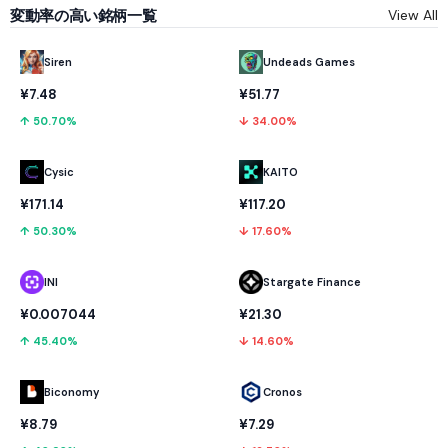
変動率の高い銘柄一覧
View All
Undeads Games
Siren
¥51.77
¥7.48
↓ 34.00%
↑ 50.70%
Cysic
KAITO
¥171.14
¥117.20
↑ 50.30%
↓ 17.60%
INI
Stargate Finance
¥0.007044
¥21.30
↑ 45.40%
↓ 14.60%
Biconomy
Cronos
¥8.79
¥7.29