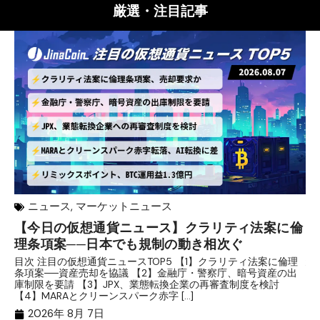
厳選・注目記事
ニュース
,
マーケットニュース
【今日の仮想通貨ニュース】クラリティ法案に倫
リ
理条項案──日本でも規制の動き相次ぐ
下
分
目次 注目の仮想通貨ニュースTOP5 【1】クラリティ法案に倫理
条項案──資産売却を協議 【2】金融庁・警察庁、暗号資産の出
目
庫制限を要請 【3】JPX、業態転換企業の再審査制度を検討
ト
【4】MARAとクリーンスパーク赤字 […]
（
（X
2026年 8月 7日