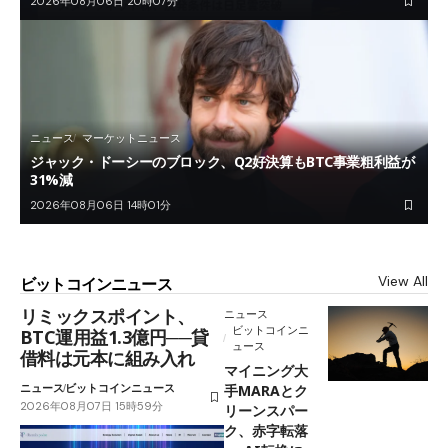
2026年08月06日 20時07分
ニュース
マーケットニュース
ジャック・ドーシーのブロック、Q2好決算もBTC事業粗利益が
31%減
2026年08月06日 14時01分
View All
ビットコインニュース
リミックスポイント、
ニュース
ビットコインニ
BTC運用益1.3億円──貸
ュース
借料は元本に組み入れ
マイニング大
ニュース
ビットコインニュース
手MARAとク
2026年08月07日 15時59分
リーンスパー
ク、赤字転落