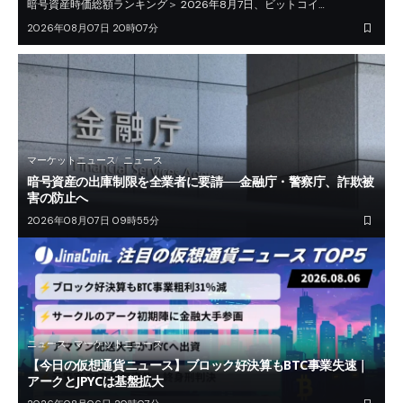
暗号資産時価総額ランキング＞ 2026年8月7日、ビットコイ…
2026年08月07日 20時07分
マーケットニュース
ニュース
暗号資産の出庫制限を全業者に要請──金融庁・警察庁、詐欺被
害の防止へ
2026年08月07日 09時55分
ニュース
マーケットニュース
【今日の仮想通貨ニュース】ブロック好決算もBTC事業失速｜
アークとJPYCは基盤拡大