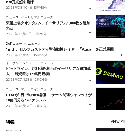
670万点超を発行
2026年08月04日 13時46分
ニュース
イーサリアムニュース
東証上場クオンタムS、イーサリアム1,000枚を追加
売却
2026年07月31日 12時29分
DeFiニュース
ニュース
1inch、セルフカストディ型流動性レイヤー「Aqua」を正式展開
2026年07月29日 15時22分
イーサリアムニュース
ニュース
ビットマイン、約31億円相当のイーサリアム追加購
入──総資産は1.9兆円規模に
2026年07月28日 12時06分
ニュース
アルトコインニュース
DEXEが1日で約90%急落──チーム関連ウォレットが
10億円分をバイナンスへ
2026年07月23日 12時01分
View All
特集