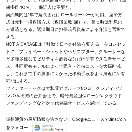
トコイン・BTC（担保掛目40％）、イーサリアム・ETH（担
保掛目40％）。保証人は不要だ。
契約期間は1年で延長またはロールオーバーが可能。返済方
式は元利一括返済方式（返済回数1回）で、延長時は利息の
み返済となる。返済期日に担保暗号資産による弁済も選択で
きる。
NOT A GARAGEは「移動で日本の体験を変える」をコンセプ
トに、プライベートジェットやヘリコプター、クルーザーな
ど多種多様なモビリティを必要な分だけ所有できる新サービ
ス。共同所有モデルによって購入・維持コストを大幅削減
し、これまで手の届きにくかった移動手段をより身近に所有
可能にする。
フィンターテックは大和証券グループ80％、クレディセゾ
ン20％出資の合弁会社で、暗号資産担保ローンやクラウド
ファンディングなど次世代金融サービスを展開している。
仮想通貨の最新情報を逃さない！GoogleニュースでJinaCoin
をフォロー！