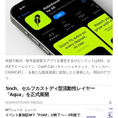
米国で株式・暗号資産取引アプリを運営するロビンフッドは6日、公
式Xでミームコイン「Cash Cat（キャッシュキャット、ティッカー：
CASHCAT）」を新たな取扱資産に追加したと発表した。同社のアプ
リ…
1inch、セルフカストディ型流動性レイヤー
「Aqua」を正式展開
2026年07月29日 15時22分
NFTニュース
ニュース
イベント参加証NFT「POAP」が終了へ──5年超で