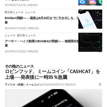
2026年07月27日 12時16分
取引所ニュース
ニュース
BitMart閉鎖へ──資産は8月26日までに引き出しを、日本人利用者も対
象
2026年07月26日 13時03分
ニュース
取引所ニュース
アーサー・ヘイズ創業のBitMEXが閉鎖へ──無期限先物を生んだ11年に
幕
2026年07月23日 19時42分
その他のニュース
ロビンフッド、ミームコイン「CASHCAT」を
上場──発表後に一時35％急騰
アメリカ（米国）
ミームコイン
2026年08月07日 12時20分