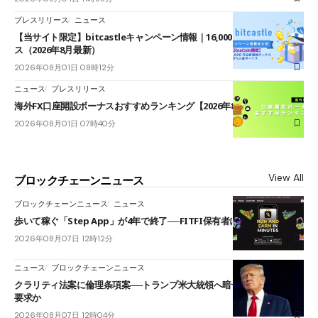
プレスリリース
ニュース
【当サイト限定】bitcastleキャンペーン情報｜16,000円口座開設ボーナ
ス（2026年8月最新）
2026年08月01日 08時12分
ニュース
プレスリリース
海外FX口座開設ボーナスおすすめランキング【2026年8月最新】
2026年08月01日 07時40分
View All
ブロックチェーンニュース
ブロックチェーンニュース
ニュース
歩いて稼ぐ「Step App」が4年で終了──FITFI保有者に対応呼びかけ
2026年08月07日 12時12分
ニュース
ブロックチェーンニュース
クラリティ法案に倫理条項案──トランプ米大統領へ暗号資産事業の売却
要求か
2026年08月07日 12時04分