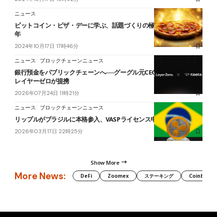
ニュース
ビットコイン・ピザ・デーに学ぶ、話題づくりの極意｜今年で13周
年
2024年10月17日 17時46分
ニュース
ブロックチェーンニュース
銀行預金をパブリックチェーンへ──グーグル元CEO支援のキータと
レイヤーゼロが提携
2026年07月24日 11時21分
ニュース
ブロックチェーンニュース
リップルがブラジルに本格参入、VASPライセンス申請へ
2026年03月17日 22時25分
Show More
More News:
DeFi
Zoomex
ステーキング
Coinbase