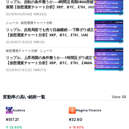
リップル、反転の条件整うか──4時間足長期HMA突破で雲下端を目指す
展開【仮想通貨チャート分析】XRP、BTC、ETH、HOME
2026年08月04日 18時36分
ニュース
仮想通貨チャート分析
リップル、反発局面でも売り目線継続──下降ダウ成立で下値追う展開
【仮想通貨チャート分析】XRP、BTC、ETH、UAI
2026年07月30日 18時11分
仮想通貨チャート分析
ニュース
リップル、上昇再開の条件整うか──1時間足ダウ成立で1.185ドルを狙う
【仮想通貨チャート分析】XRP、BTC、ETH、ZAMA
2026年07月23日 19時07分
変動率の高い銘柄一覧
View All
Audiera
Magma Finance
¥517.21
¥32.60
↑ 32.60%
↓ 18.80%