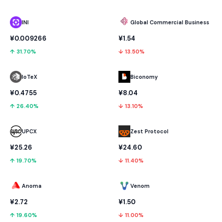
INI
Global Commercial Business
¥0.009266
¥1.54
↑ 31.70%
↓ 13.50%
IoTeX
Biconomy
¥0.4755
¥8.04
↑ 26.40%
↓ 13.10%
UPCX
Zest Protocol
¥25.26
¥24.60
↑ 19.70%
↓ 11.40%
Anoma
Venom
¥2.72
¥1.50
↑ 19.60%
↓ 11.00%