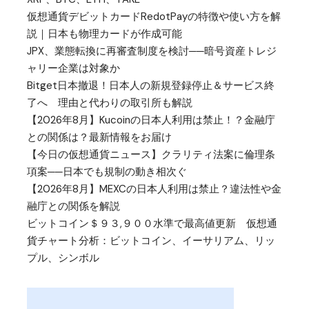
仮想通貨デビットカードRedotPayの特徴や使い方を解
説｜日本も物理カードが作成可能
JPX、業態転換に再審査制度を検討──暗号資産トレジ
ャリー企業は対象か
Bitget日本撤退！日本人の新規登録停止＆サービス終
了へ 理由と代わりの取引所も解説
【2026年8月】Kucoinの日本人利用は禁止！？金融庁
との関係は？最新情報をお届け
【今日の仮想通貨ニュース】クラリティ法案に倫理条
項案──日本でも規制の動き相次ぐ
【2026年8月】MEXCの日本人利用は禁止？違法性や金
融庁との関係を解説
ビットコイン＄９３,９００水準で最高値更新 仮想通
貨チャート分析：ビットコイン、イーサリアム、リッ
プル、シンボル