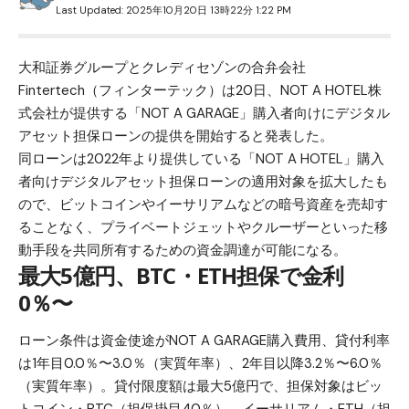
Last Updated: 2025年10月20日 13時22分 1:22 PM
大和証券グループとクレディセゾンの合弁会社
Fintertech（フィンターテック）は20日、NOT A HOTEL株
式会社が提供する「NOT A GARAGE」購入者向けにデジタル
アセット担保ローンの提供を開始すると発表した。
同ローンは2022年より提供している「NOT A HOTEL」購入
者向けデジタルアセット担保ローンの適用対象を拡大したも
ので、ビットコインやイーサリアムなどの暗号資産を売却す
ることなく、プライベートジェットやクルーザーといった移
動手段を共同所有するための資金調達が可能になる。
最大5億円、BTC・ETH担保で金利
0％〜
ローン条件は資金使途がNOT A GARAGE購入費用、貸付利率
は1年目0.0％〜3.0％（実質年率）、2年目以降3.2％〜6.0％
（実質年率）。貸付限度額は最大5億円で、担保対象はビッ