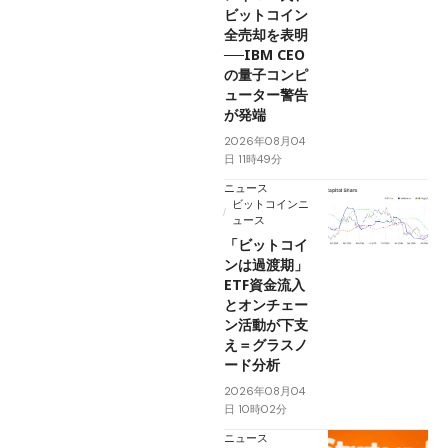
ビットコイン
全売却を表明
──IBM CEO
の量子コンピ
ューター警告
が発端
2026年08月04
日 11時49分
ニュース
ビットコインニ
ュース
「ビットコイ
ンは過渡期」
ETF資金流入
とオンチェー
ン活動が下支
え＝グラスノ
ード分析
2026年08月04
日 10時02分
ニュース