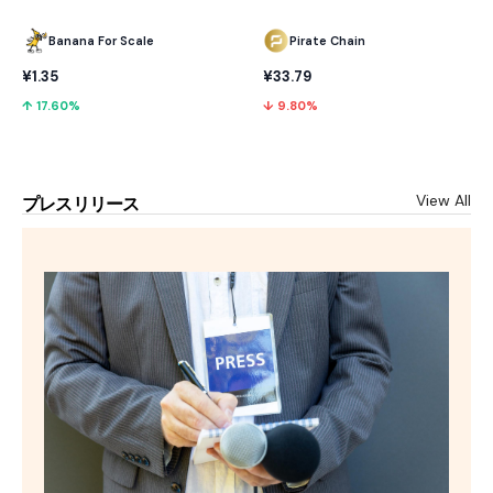
Banana For Scale
Pirate Chain
¥1.35
¥33.79
↑ 17.60%
↓ 9.80%
View All
プレスリリース