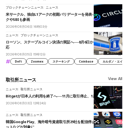
ブロックチェーンニュース
ニュース
米サークル、独自L1アークの初期バリデーターを発表――ブラックロッ
クやSBIも参画
2026年08月06日 16時03分
ニュース
ブロックチェーンニュース
ローソン、ステーブルコイン決済の実証へ──8月6日からJPYCやUSDC対
応
2026年08月05日 15時12分
#
DeFi
Zoomex
ステーキング
Coinbase
カルダノ・エイダ（Ca
View All
取引所ニュース
ニュース
取引所ニュース
Bitgetが日本人の利用を終了へ──11月に取引停止、12月末に強制決済
2026年08月03日 12時24分
ニュース
取引所ニュース
韓国Google Play、海外暗号資産取引所29社を配信停止──OKXやバイビ
ットなどが対象に