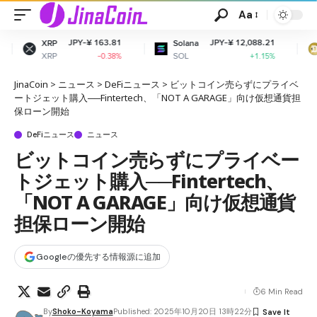
Aa
Y-¥ 163.81
JPY-¥ 12,088.21
JPY-¥
Solana
Dogecoin
SOL
DOGE
-0.38%
+1.15%
JinaCoin
>
ニュース
>
DeFiニュース
>
ビットコイン売らずにプライベ
ートジェット購入──Fintertech、「NOT A GARAGE」向け仮想通貨担
保ローン開始
DeFiニュース
ニュース
ビットコイン売らずにプライベー
トジェット購入──Fintertech、
「NOT A GARAGE」向け仮想通貨
担保ローン開始
Googleの優先する情報源に追加
6 Min Read
By
Shoko-Koyama
Published: 2025年10月20日 13時22分