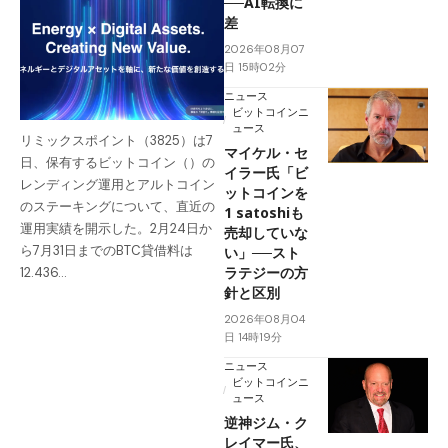
──AI転換に
差
2026年08月07
日 15時02分
ニュース
ビットコインニ
ュース
リミックスポイント（3825）は7
マイケル・セ
日、保有するビットコイン（）の
イラー氏「ビ
レンディング運用とアルトコイン
ットコインを
のステーキングについて、直近の
1 satoshiも
運用実績を開示した。2月24日か
売却していな
ら7月31日までのBTC貸借料は
い」──スト
ラテジーの方
12.436…
針と区別
2026年08月04
日 14時19分
ニュース
ビットコインニ
ュース
逆神ジム・ク
レイマー氏、