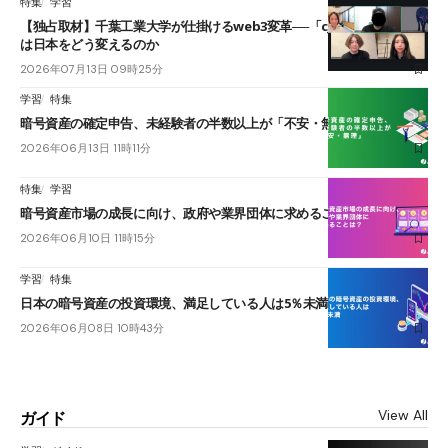
特集
学習
【独占取材】千葉工業大学が仕掛けるweb3変革──「cJPY」とAIの融合
は日本をどう変えるのか
2026年07月13日 09時25分
学習
特集
暗号資産の確定申告、未経験者の半数以上が「不安・無理」
2026年06月13日 11時11分
特集
学習
暗号資産市場の成長に向け、政府や業界団体に求めることは？
2026年06月10日 11時15分
学習
特集
日本の暗号資産の投資環境、満足している人は5％未満
2026年06月08日 10時43分
View All
ガイド