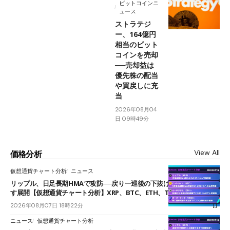
ビットコインニ
ュース
ストラテジ
ー、164億円
相当のビット
コインを売却
──売却益は
優先株の配当
や買戻しに充
当
2026年08月04
日 09時49分
View All
価格分析
仮想通貨チャート分析
ニュース
リップル、日足長期HMAで攻防──戻り一巡後の下抜けで0.95ドルを試
す展開【仮想通貨チャート分析】XRP、BTC、ETH、TAKE
2026年08月07日 18時22分
ニュース
仮想通貨チャート分析