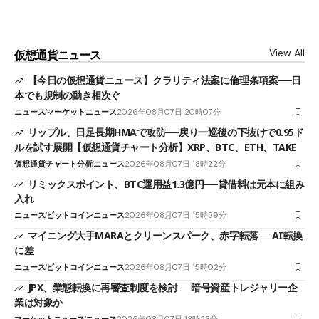
View All
仮想通貨ニュース
【今日の仮想通貨ニュース】クラリティ法案に倫理条項案──日
本でも規制の動き相次ぐ
ニュース
マーケットニュース
2026年08月07日 20時07分
リップル、日足長期HMAで攻防──戻り一巡後の下抜けで0.95ド
ルを試す展開【仮想通貨チャート分析】XRP、BTC、ETH、TAKE
仮想通貨チャート分析
ニュース
2026年08月07日 18時22分
リミックスポイント、BTC運用益1.3億円──貸借料は元本に組み
入れ
ニュース
ビットコインニュース
2026年08月07日 15時59分
マイニング大手MARAとクリーンスパーク、赤字転落──AI転換
に差
ニュース
ビットコインニュース
2026年08月07日 15時02分
JPX、業態転換に再審査制度を検討──暗号資産トレジャリー企
業は対象か
マーケットニュース
ニュース
2026年08月07日 13時23分