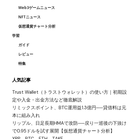
Web3ゲームニュース
NFTニュース
仮想通貨チャート分析
学習
ガイド
レビュー
特集
人気記事
Trust Wallet（トラストウォレット）の使い方｜初期設
定や入金・出金方法など徹底解説
リミックスポイント、BTC運用益1.3億円──貸借料は元
本に組み入れ
リップル、日足長期HMAで攻防──戻り一巡後の下抜け
で0.95ドルを試す展開【仮想通貨チャート分析】
XRP、BTC、ETH、TAKE