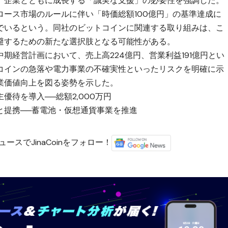
、企業とともに成長する「誠実な支援」の必要性を強調した。
ース市場のルールに伴い「時価総額100億円」の基準達成に
でいるという。同社のビットコインに関連する取り組みは、こ
避するための新たな選択肢となる可能性がある。
中期経営計画において、売上高224億円、営業利益191億円とい
コインの急落や電力事業の不確実性といったリスクを明確に示
業価値向上を図る姿勢を示した。
待を導入──総額2,000万円
と提携──蓄電池・仮想通貨事業を推進
ースでJinaCoinをフォロー！