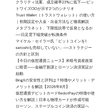
クラリティ法案、成立確率23%に低下──ビッ
トワイズCIOが示す2つのシナリオ
Trust Wallet（トラストウォレット）の使い方
｜初期設定や入金・出金方法など徹底解説
メタプラネット、下限抵抗帯で反発となるか
ャ
──日足雲下端突破が転換条件
マイケル・セイラー氏「ビットコインを1
satoshiも売却していない」──ストラテジー
の方針と区別
【今日の仮想通貨ニュース】米暗号資産政策
に暗雲――金融庁新課とローソン決済実証が
始動
BingXの安全性と評判は？特徴やメリット・デ
メリットを解説【2026年8月】
仮想通貨デビットカードRedotPayの特徴や使
い方を解説｜日本も物理カードが作成可能
ローソン、ステーブルコイン決済の実証へ