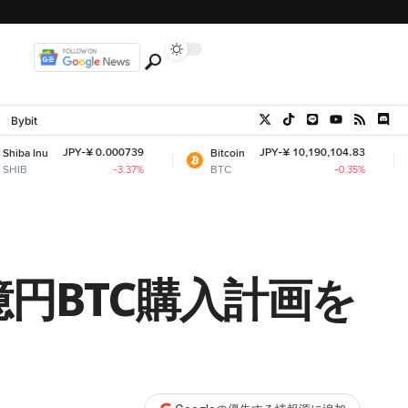
Bybit
PY-¥ 0.000739
JPY-¥ 10,190,104.83
Bitcoin
Ethereum
BTC
ETH
-3.37%
-0.35%
円BTC購入計画を