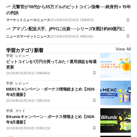
元警官が10代から35万ドルのビットコイン強奪──終身刑＋15年
の判決
マーケットニュース
ニュース
2026年08月06日 12時45分
アマゾン配送大手、JPYCに出資──シリーズB累計約60億円に
ニュース
マーケットニュース
2026年08月06日 11時04分
View All
学習カテゴリ新着
学習
レビュー
ビットコインを1万円分買ってみた！運用損益を毎週
更新
2026年08月06日 19時46分
学習
レビュー
MEXCキャンペーン・ボーナス情報総まとめ【2026
年8月最新】
2026年08月06日 12時29分
学習
ガイド
Bitunixキャンペーン・ボーナス情報まとめ【2026
年8月最新】
2026年08月06日 10時22分