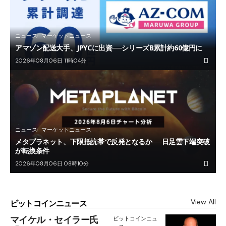
ニュース
マーケットニュース
アマゾン配送大手、JPYCに出資──シリーズB累計約60億円に
2026年08月06日 11時04分
ニュース
マーケットニュース
メタプラネット、下限抵抗帯で反発となるか──日足雲下端突破
が転換条件
2026年08月06日 08時10分
View All
ビットコインニュース
マイケル・セイラー氏
ビットコインニュ