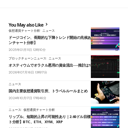
You May also Like
仮想通貨チャート分析
ニュース
ドージコイン、長期的な下降トレンド開始の兆候あり【ミームコイ
ンチャート分析】
2025年01月11日 12時10分
ブロックチェーンニュース
ニュース
オスティウムでオラクル悪用の資金流出──推計は19.2億〜38.5億円
2026年07月16日 13時17分
ニュース
国内主要仮想通貨取引所、トラベルルールまとめ
2024年10月17日 17時46分
ニュース
仮想通貨チャート分析
リップル、短期的上昇の可能性あり｜2.60ドル目標【仮想通貨チャー
ト分析】BTC、ETH、XYM、XRP