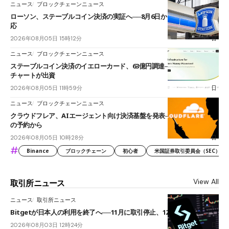
ニュース
ブロックチェーンニュース
ローソン、ステーブルコイン決済の実証へ──8月6日からJPYCやUSDC対
応
2026年08月05日 15時12分
ニュース
ブロックチェーンニュース
ステーブルコイン決済のイエローカード、63億円調達──ソニーやスタン
チャートが出資
2026年08月05日 11時59分
ニュース
ブロックチェーンニュース
クラウドフレア、AIエージェント向け決済基盤を発表──まずハンドル名
の予約から
2026年08月05日 10時28分
#
Binance
ブロックチェーン
初心者
米国証券取引委員会（SEC）
View All
取引所ニュース
ニュース
取引所ニュース
Bitgetが日本人の利用を終了へ──11月に取引停止、12月末に強制決済
2026年08月03日 12時24分