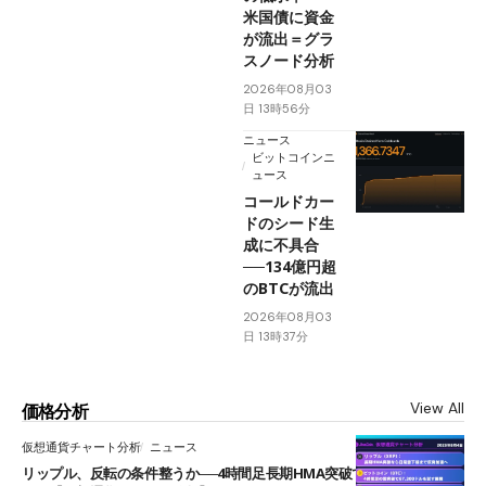
米国債に資金
が流出＝グラ
スノード分析
2026年08月03
日 13時56分
ニュース
ビットコインニ
ュース
コールドカー
ドのシード生
成に不具合
──134億円超
のBTCが流出
2026年08月03
日 13時37分
View All
価格分析
仮想通貨チャート分析
ニュース
リップル、反転の条件整うか──4時間足長期HMA突破で雲下端を目指す