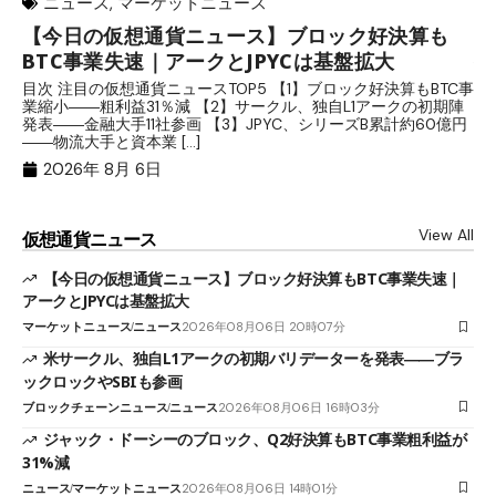
ニュース
,
マーケットニュース
【今日の仮想通貨ニュース】ブロック好決算も
米
BTC事業失速｜アークとJPYCは基盤拡大
発
目次 注目の仮想通貨ニュースTOP5 【1】ブロック好決算もBTC事
目
業縮小――粗利益31％減 【2】サークル、独自L1アークの初期陣
や
発表――金融大手11社参画 【3】JPYC、シリーズB累計約60億円
る
――物流大手と資本業 […]
ブ
2026年 8月 6日
View All
仮想通貨ニュース
【今日の仮想通貨ニュース】ブロック好決算もBTC事業失速｜
アークとJPYCは基盤拡大
マーケットニュース
ニュース
2026年08月06日 20時07分
米サークル、独自L1アークの初期バリデーターを発表――ブラ
ックロックやSBIも参画
ブロックチェーンニュース
ニュース
2026年08月06日 16時03分
ジャック・ドーシーのブロック、Q2好決算もBTC事業粗利益が
31%減
ニュース
マーケットニュース
2026年08月06日 14時01分