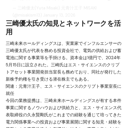
— 三崎優太(Yuta Misaki) 元青汁王子 MISAKI
(@misakism13)
January 13, 2026
三崎優太氏の知見とネットワークを活
用
三崎未来ホールディングスは、実業家でインフルエンサーの
三崎優太氏が代表を務める投資会社で、電気の供給および蓄
電池に関する事業等を手掛ける。資本金は1億円で、2024年
5月15日に設立された。三崎氏はエス・サイエンスのクリプ
トアセット事業開発担当室長も務めており、同社が発行した
新株予約権を引き受ける潜在株主でもある。
関連：
元青汁王子、エス・サイエンスのクリプト事業室長に
就任
今回の業務提携は、三崎未来ホールディングスが有する本件
事業に関するノウハウおよび供給力と、エス・サイエンス代
表取締役の久永賢剛氏がこれまでの経験を通じて培ってきた
電力関係事業への投資および事業展開に関する知見・経験を