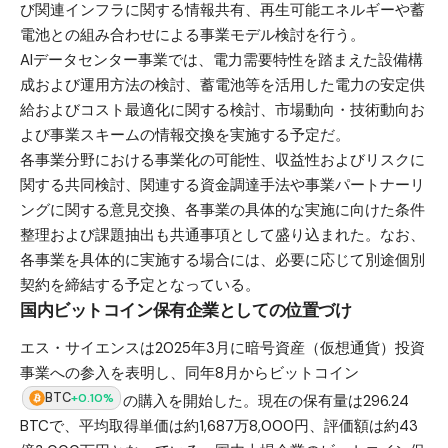
び関連インフラに関する情報共有、再生可能エネルギーや蓄
電池との組み合わせによる事業モデル検討を行う。
AIデータセンター事業では、電力需要特性を踏まえた設備構
成および運用方法の検討、蓄電池等を活用した電力の安定供
給およびコスト最適化に関する検討、市場動向・技術動向お
よび事業スキームの情報交換を実施する予定だ。
各事業分野における事業化の可能性、収益性およびリスクに
関する共同検討、関連する資金調達手法や事業パートナーリ
ングに関する意見交換、各事業の具体的な実施に向けた条件
整理および課題抽出も共通事項として盛り込まれた。なお、
各事業を具体的に実施する場合には、必要に応じて別途個別
契約を締結する予定となっている。
国内ビットコイン保有企業としての位置づけ
エス・サイエンスは2025年3月に暗号資産（仮想通貨）投資
事業への参入を表明し、同年8月からビットコイン
BTC
+0.10%
の購入を開始した。現在の保有量は296.24
BTCで、平均取得単価は約1,687万8,000円、評価額は約43