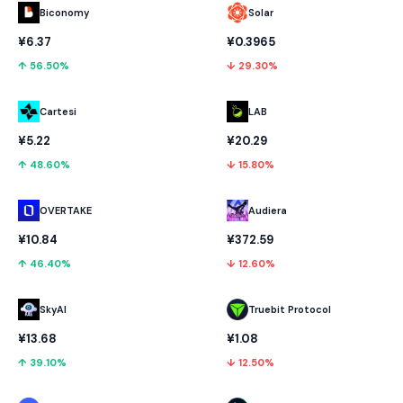
Biconomy
Solar
¥6.37
¥0.3965
↑ 56.50%
↓ 29.30%
Cartesi
LAB
¥5.22
¥20.29
↑ 48.60%
↓ 15.80%
OVERTAKE
Audiera
¥10.84
¥372.59
↑ 46.40%
↓ 12.60%
SkyAI
Truebit Protocol
¥13.68
¥1.08
↑ 39.10%
↓ 12.50%