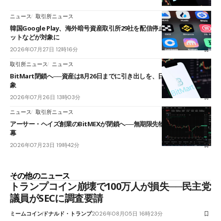
ニュース
取引所ニュース
韓国Google Play、海外暗号資産取引所29社を配信停止──OKXやバイビ
ットなどが対象に
2026年07月27日 12時16分
取引所ニュース
ニュース
BitMart閉鎖へ──資産は8月26日までに引き出しを、日本人利用者も対
象
2026年07月26日 13時03分
ニュース
取引所ニュース
アーサー・ヘイズ創業のBitMEXが閉鎖へ──無期限先物を生んだ11年に
幕
2026年07月23日 19時42分
その他のニュース
トランプコイン崩壊で100万人が損失──民主党
議員がSECに調査要請
ミームコイン
ドナルド・トランプ
2026年08月05日 16時23分