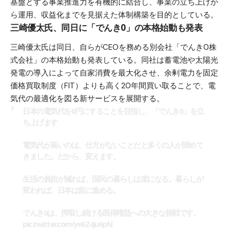
基盤とする事業推進力を有機的に結合し、事業の立ち上げか
ら運用、収益化までを見据えた体制構築を目的としている。
三崎優太氏、同日に「でんき0」の本格始動も発表
三崎優太氏は同日、自らがCEOを務める別会社「でんき0株
式会社」の本格始動も発表している。同社は蓄電池や太陽光
発電の導入によって自家消費を最大化させ、余剰電力を固定
価格買取制度（FIT）よりも高く20年間買い取ることで、電
気代の最適化を図る新サービスを展開する。
日本の電気代を0円にすることを目指し、「でんき0」を立
ち上げます
電気代が高いのは、仕方がないことだと多くの人が諦めて
きました。だから、変えます。
生活の負担が減れば、国民の暮らしは楽になる。暮らしが
変われば、日本は前に進める。
でんき0は、搾取し続ける既得権益への大きな挑戦です。
pic.twitter.com/ye6Z4ju6pN