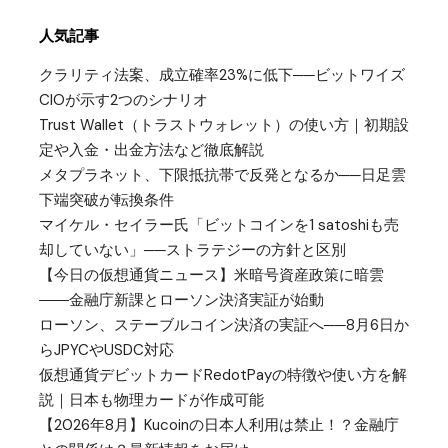
人気記事
クラリティ法案、成立確率23%に低下──ビットワイズ
CIOが示す2つのシナリオ
Trust Wallet（トラストウォレット）の使い方｜初期設
定や入金・出金方法など徹底解説
メタプラネット、下限抵抗帯で反発となるか──日足雲
下端突破が転換条件
マイケル・セイラー氏「ビットコインを1 satoshiも売
却していない」──ストラテジーの方針と区別
【今日の仮想通貨ニュース】米暗号資産政策に暗雲
――金融庁新課とローソン決済実証が始動
ローソン、ステーブルコイン決済の実証へ──8月6日か
らJPYCやUSDC対応
仮想通貨デビットカードRedotPayの特徴や使い方を解
説｜日本も物理カードが作成可能
【2026年8月】Kucoinの日本人利用は禁止！？金融庁