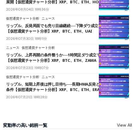
展開【仮想通貨チャート分析】XRP、BTC、ETH、HOME
2026年08月04日 18時36分
仮想通貨チャート分析
ニュース
リップル、反発局面でも売り目線継続──下降ダウ成立で下値追う展開
【仮想通貨チャート分析】XRP、BTC、ETH、UAI
2026年07月30日 18時11分
ニュース
仮想通貨チャート分析
リップル、上昇再開の条件整うか──1時間足ダウ成立で1.185ドルを狙う
【仮想通貨チャート分析】XRP、BTC、ETH、ZAMA
2026年07月23日 19時07分
仮想通貨チャート分析
ニュース
リップル、短期上昇後は押し目待ち──長期HMA反発と雲上抜けが買い
条件【仮想通貨チャート分析】XRP、BTC、ETH、ERA
2026年07月21日 18時28分
変動率の高い銘柄一覧
View All