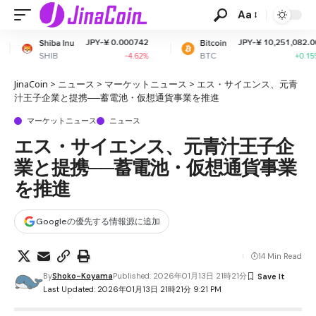
Aa
JPY-¥ 0.000742
JPY-¥ 10,251,082.00
Bitcoin
Ethe
BTC
ETH
-4.62%
+0.15%
JinaCoin
>
ニュース
>
マーケットニュース
>
エス・サイエンス、元青
汁王子企業と提携──蓄電池・仮想通貨事業を推進
マーケットニュース
ニュース
エス・サイエンス、元青汁王子企
業と提携──蓄電池・仮想通貨事業
を推進
Googleの優先する情報源に追加
14 Min Read
By
Shoko-Koyama
Published: 2026年01月13日 21時21分
Last Updated: 2026年01月13日 21時21分 9:21 PM