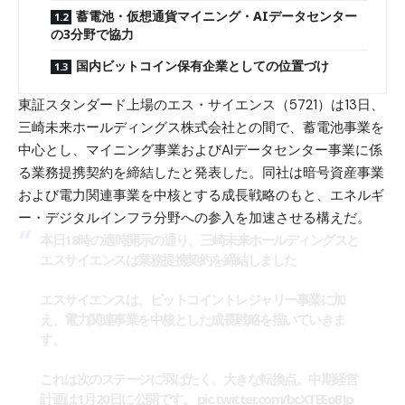
蓄電池・仮想通貨マイニング・AIデータセンター
の3分野で協力
国内ビットコイン保有企業としての位置づけ
東証スタンダード上場のエス・サイエンス（5721）は13日、
三崎未来ホールディングス株式会社との間で、蓄電池事業を
中心とし、マイニング事業およびAIデータセンター事業に係
る業務提携契約を締結したと発表した。同社は暗号資産事業
および電力関連事業を中核とする成長戦略のもと、エネルギ
ー・デジタルインフラ分野への参入を加速させる構えだ。
本日18時の適時開示の通り、三崎未来ホールディングスと
エスサイエンスは業務提携契約を締結しました
エスサイエンスは、ビットコイントレジャリー事業に加
え、電力関連事業を中核とした成長戦略を描いていきま
す。
これは次のステージに羽ばたく、大きな転換点。中期経営
計画は1月20日に公開です。
pic.twitter.com/bcXTEEoBJp