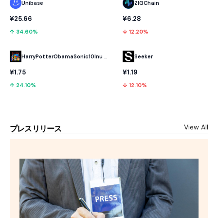
Unibase
ZIGChain
¥25.66
¥6.28
↑ 34.60%
↓ 12.20%
HarryPotterObamaSonic10Inu (ETH)
Seeker
¥1.75
¥1.19
↑ 24.10%
↓ 12.10%
View All
プレスリリース