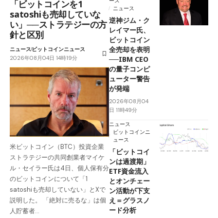
ース
「ビットコインを1
ニュース
satoshiも売却していな
逆神ジム・ク
い」──ストラテジーの方
レイマー氏、
針と区別
ビットコイン
全売却を表明
ニュース
ビットコインニュース
2026年08月04日 14時19分
──IBM CEO
の量子コンピ
ューター警告
が発端
2026年08月04
日 11時49分
ニュース
ビットコインニ
ュース
米ビットコイン（BTC）投資企業
「ビットコイ
ストラテジーの共同創業者マイケ
ンは過渡期」
ル・セイラー氏は4日、個人保有分
ETF資金流入
のビットコインについて「1
とオンチェー
satoshiも売却していない」とXで
ン活動が下支
え＝グラスノ
説明した。 「絶対に売るな」は個
ード分析
人貯蓄者…