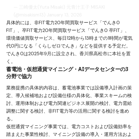
— 三崎優太(Yuta Misaki) 元青汁王子 MISAKI
(@misakism13)
January 13, 2026
具体的には、非FIT電力20年間買取サービス「でんき0
FIT」、卒FIT電力20年間買取サービス「でんき0 卒FIT」、
環境価値買取サービス、毎日12時から13時までの1時間が電気
代0円になる「くらしゼロでんき」などを提供する予定だ。
でんき0は2025年9月に設立され、香川県高松市に本社を置
く。
蓄電池・仮想通貨マイニング・AIデータセンターの3
分野で協力
業務提携の具体的内容は、蓄電池事業では設備導入計画の策
定、導入候補地および設備仕様の具体化、事業スキームの検
討、運用体制および電力関連ビジネス展開の検討、電力需給
調整に関する検討、非FIT電力等の活用に関する検討を進め
る。
仮想通貨マイニング事業では、電力コストおよび設備効率を
踏まえた事業性検討、マイニング設備の導入・運用方法およ