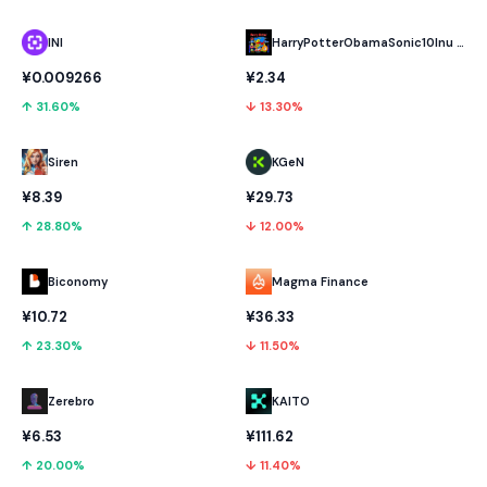
INI
HarryPotterObamaSonic10Inu (ETH)
¥0.009266
¥2.34
↑ 31.60%
↓ 13.30%
KGeN
Siren
¥29.73
¥8.39
↓ 12.00%
↑ 28.80%
Biconomy
Magma Finance
¥10.72
¥36.33
↑ 23.30%
↓ 11.50%
Zerebro
KAITO
¥6.53
¥111.62
↑ 20.00%
↓ 11.40%