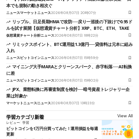
本でも規制の動き相次ぐ
ニュース
マーケットニュース
2026年08月07日 20時07分
リップル、日足長期HMAで攻防──戻り一巡後の下抜けで0.95ド
ルを試す展開【仮想通貨チャート分析】XRP、BTC、ETH、TAKE
仮想通貨チャート分析
ニュース
2026年08月07日 18時22分
リミックスポイント、BTC運用益1.3億円──貸借料は元本に組み
入れ
ニュース
ビットコインニュース
2026年08月07日 15時59分
マイニング大手MARAとクリーンスパーク、赤字転落──AI転換
に差
ニュース
ビットコインニュース
2026年08月07日 15時02分
JPX、業態転換に再審査制度を検討──暗号資産トレジャリー企
業は対象か
マーケットニュース
ニュース
2026年08月07日 13時23分
View All
学習カテゴリ新着
レビュー
学習
ビットコインを1万円分買ってみた！運用損益を毎週
更新