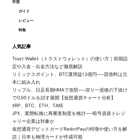
学習
ガイド
レビュー
特集
人気記事
Trust Wallet（トラストウォレット）の使い方｜初期設
定や入金・出金方法など徹底解説
リミックスポイント、BTC運用益1.3億円──貸借料は元
本に組み入れ
リップル、日足長期HMAで攻防──戻り一巡後の下抜け
で0.95ドルを試す展開【仮想通貨チャート分析】
XRP、BTC、ETH、TAKE
JPX、業態転換に再審査制度を検討──暗号資産トレジ
ャリー企業は対象か
仮想通貨デビットカードRedotPayの特徴や使い方を解
説｜日本も物理カードが作成可能