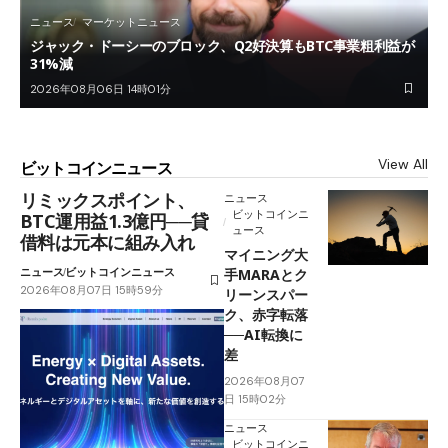
ニュース
マーケットニュース
ジャック・ドーシーのブロック、Q2好決算もBTC事業粗利益が
31%減
2026年08月06日 14時01分
View All
ビットコインニュース
リミックスポイント、
ニュース
ビットコインニ
BTC運用益1.3億円──貸
ュース
借料は元本に組み入れ
マイニング大
ニュース
ビットコインニュース
手MARAとク
2026年08月07日 15時59分
リーンスパー
ク、赤字転落
──AI転換に
差
2026年08月07
日 15時02分
ニュース
ビットコインニ