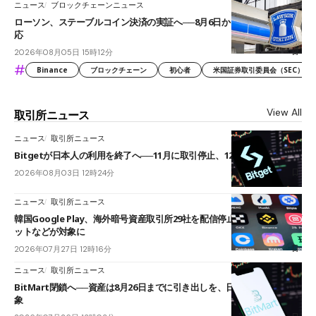
ニュース
ブロックチェーンニュース
ローソン、ステーブルコイン決済の実証へ──8月6日からJPYCやUSDC対
応
2026年08月05日 15時12分
#
Binance
ブロックチェーン
初心者
米国証券取引委員会（SEC）
View All
取引所ニュース
ニュース
取引所ニュース
Bitgetが日本人の利用を終了へ──11月に取引停止、12月末に強制決済
2026年08月03日 12時24分
ニュース
取引所ニュース
韓国Google Play、海外暗号資産取引所29社を配信停止──OKXやバイビ
ットなどが対象に
2026年07月27日 12時16分
ニュース
取引所ニュース
BitMart閉鎖へ──資産は8月26日までに引き出しを、日本人利用者も対
象