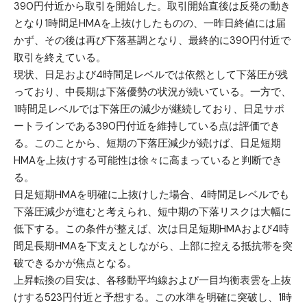
390円付近から取引を開始した。取引開始直後は反発の動き
となり1時間足HMAを上抜けしたものの、一昨日終値には届
かず、その後は再び下落基調となり、最終的に390円付近で
取引を終えている。
現状、日足および4時間足レベルでは依然として下落圧が残
っており、中長期は下落優勢の状況が続いている。一方で、
1時間足レベルでは下落圧の減少が継続しており、日足サポ
ートラインである390円付近を維持している点は評価でき
る。このことから、短期の下落圧減少が続けば、日足短期
HMAを上抜けする可能性は徐々に高まっていると判断でき
る。
日足短期HMAを明確に上抜けした場合、4時間足レベルでも
下落圧減少が進むと考えられ、短中期の下落リスクは大幅に
低下する。この条件が整えば、次は日足短期HMAおよび4時
間足長期HMAを下支えとしながら、上部に控える抵抗帯を突
破できるかが焦点となる。
上昇転換の目安は、各移動平均線および一目均衡表雲を上抜
けする523円付近と予想する。この水準を明確に突破し、1時