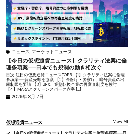
ニュース
,
マーケットニュース
【今日の仮想通貨ニュース】クラリティ法案に倫
リ
理条項案──日本でも規制の動き相次ぐ
下
分
目次 注目の仮想通貨ニュースTOP5 【1】クラリティ法案に倫理
条項案──資産売却を協議 【2】金融庁・警察庁、暗号資産の出
目
庫制限を要請 【3】JPX、業態転換企業の再審査制度を検討
ト
【4】MARAとクリーンスパーク赤字 […]
（
（X
2026年 8月 7日
View All
仮想通貨ニュース
【今日の仮想通貨ニュース】クラリティ法案に倫理条項案──日