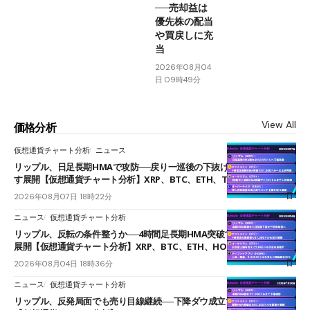
──売却益は
優先株の配当
や買戻しに充
当
2026年08月04
日 09時49分
View All
価格分析
仮想通貨チャート分析
ニュース
リップル、日足長期HMAで攻防──戻り一巡後の下抜けで0.95ドルを試
す展開【仮想通貨チャート分析】XRP、BTC、ETH、TAKE
2026年08月07日 18時22分
ニュース
仮想通貨チャート分析
リップル、反転の条件整うか──4時間足長期HMA突破で雲下端を目指す
展開【仮想通貨チャート分析】XRP、BTC、ETH、HOME
2026年08月04日 18時36分
ニュース
仮想通貨チャート分析
リップル、反発局面でも売り目線継続──下降ダウ成立で下値追う展開