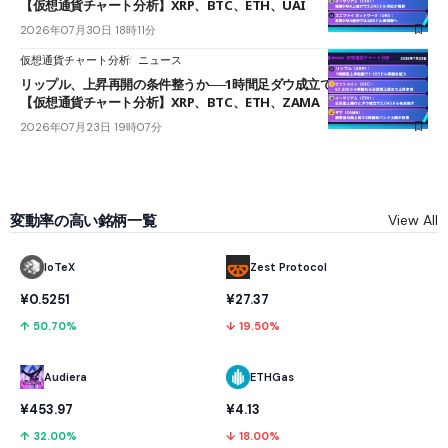
【仮想通貨チャート分析】XRP、BTC、ETH、UAI
2026年07月30日 18時11分
仮想通貨チャート分析
ニュース
リップル、上昇再開の条件整うか──1時間足ダウ成立で1.185ドルを狙う
【仮想通貨チャート分析】XRP、BTC、ETH、ZAMA
2026年07月23日 19時07分
変動率の高い銘柄一覧
View All
IoTeX
Zest Protocol
¥0.5251
¥27.37
↑ 50.70%
↓ 19.50%
Audiera
ETHGas
¥453.97
¥4.13
↑ 32.00%
↓ 18.00%