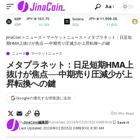
Aa
 163.75
JPY-¥ 11,998.06
JPY-¥ 1
Solana
Dogecoin
SOL
DOGE
+0.14%
+1.82%
-0
JinaCoin
>
ニュース
>
マーケットニュース
>
メタプラネット：日足短
期HMA上抜けが焦点──中期売り圧減少が上昇転換への鍵
ニュース
マーケットニュース
メタプラネット：日足短期HMA上
抜けが焦点──中期売り圧減少が上
昇転換への鍵
Googleの優先する情報源に追加
10 Min Read
By
JinaCoin編集部
Published: 2026年02月05日 08時30分
Last Updated: 2026年02月05日 08時30分 8:30 AM