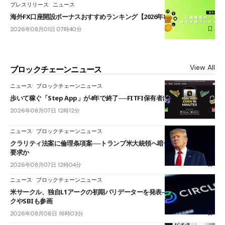
プレスリリース
ニュース
海外FX口座開設ボーナスおすすめランキング【2026年8月最新】
2026年08月01日 07時40分
View All
ブロックチェーンニュース
ニュース
ブロックチェーンニュース
歩いて稼ぐ「Step App」が4年で終了──FITFI保有者に対応呼びかけ
2026年08月07日 12時12分
ニュース
ブロックチェーンニュース
クラリティ法案に倫理条項案──トランプ米大統領へ暗号資産事業の売却
要求か
2026年08月07日 12時04分
ニュース
ブロックチェーンニュース
米サークル、独自L1アークの初期バリデーターを発表――ブラックロッ
クやSBIも参画
2026年08月06日 16時03分