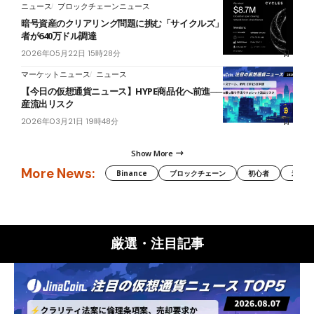
ニュース
ブロックチェーンニュース
暗号資産のクリアリング問題に挑む「サイクルズ」──コスモス創業
者が640万ドル調達
2026年05月22日 15時28分
マーケットニュース
ニュース
【今日の仮想通貨ニュース】HYPE商品化へ前進──iPhone標的の資
産流出リスク
2026年03月21日 19時48分
Show More
More News:
Binance
ブロックチェーン
初心者
米国証
厳選・注目記事