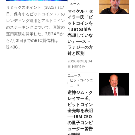
ュース
リミックスポイント（3825）は7
マイケル・セ
日、保有するビットコイン（）の
イラー氏「ビ
レンディング運用とアルトコイン
ットコインを
のステーキングについて、直近の
1 satoshiも
運用実績を開示した。2月24日か
売却していな
ら7月31日までのBTC貸借料は
い」──スト
ラテジーの方
12.436…
針と区別
2026年08月04
日 14時19分
ニュース
ビットコインニ
ュース
逆神ジム・ク
レイマー氏、
ビットコイン
全売却を表明
──IBM CEO
の量子コンピ
ューター警告
が発端