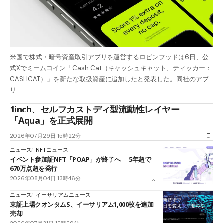
米国で株式・暗号資産取引アプリを運営するロビンフッドは6日、公
式Xでミームコイン「Cash Cat（キャッシュキャット、ティッカー：
CASHCAT）」を新たな取扱資産に追加したと発表した。同社のアプ
リ…
1inch、セルフカストディ型流動性レイヤー
「Aqua」を正式展開
2026年07月29日 15時22分
ニュース
NFTニュース
イベント参加証NFT「POAP」が終了へ──5年超で
670万点超を発行
2026年08月04日 13時46分
ニュース
イーサリアムニュース
東証上場クオンタムS、イーサリアム1,000枚を追加
売却