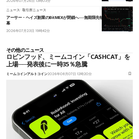
2026年07月26日 13時03分
ニュース
取引所ニュース
アーサー・ヘイズ創業のBitMEXが閉鎖へ──無期限先物を生んだ11年に
幕
2026年07月23日 19時42分
その他のニュース
ロビンフッド、ミームコイン「CASHCAT」を
上場──発表後に一時35％急騰
ミームコイン
アルトコイン
2026年08月07日 12時20分