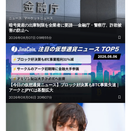
ニュース
マーケットニュース
暗号資産の出庫制限を全業者に要請──金融庁・警察庁、詐欺被
害の防止へ
2026年08月07日 09時55分
マーケットニュース
ニュース
【今日の仮想通貨ニュース】ブロック好決算もBTC事業失速｜
アークとJPYCは基盤拡大
2026年08月06日 20時07分