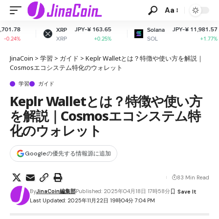
Aa
JPY-¥ 163.65
JPY-¥ 11,981.57
XRP
Solana
XRP
SOL
+0.25%
+1.77%
JinaCoin
>
学習
>
ガイド
>
Keplr Walletとは？特徴や使い方を解説｜
Cosmosエコシステム特化のウォレット
学習
ガイド
Keplr Walletとは？特徴や使い方
を解説｜Cosmosエコシステム特
化のウォレット
Googleの優先する情報源に追加
83 Min Read
By
JinaCoin編集部
Published: 2025年04月18日 17時58分
Last Updated: 2025年11月22日 19時04分 7:04 PM