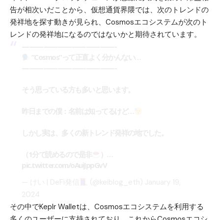
告が相次いだことから、仮想通貨界隈では、次のトレンドの
発祥地を探す動きが見られ、Cosmosエコシステムが次のト
レンドの発祥地になるのではないかと期待されています。
—————————————-
”Cosmos”って正直よく分かんない…
—————————————-
そう思っている方も多いと思います。
昨日までの僕：名前は知ってるけど…
しかし実は、多くの新トレンド発祥の地でした。
（1分で読めるので是非
）…
pic.twitter.com/oAuiJppGvV
— けい | DeFi発信
(@keiblog_eth)
January 19,
2024
その中でKeplr Walletは、Cosmosエコシステムを利用する
多くのユーザーに支持されており、これからCosmosエコシ