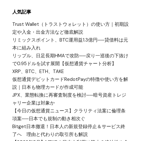
人気記事
Trust Wallet（トラストウォレット）の使い方｜初期設
定や入金・出金方法など徹底解説
リミックスポイント、BTC運用益1.3億円──貸借料は元
本に組み入れ
リップル、日足長期HMAで攻防──戻り一巡後の下抜け
で0.95ドルを試す展開【仮想通貨チャート分析】
XRP、BTC、ETH、TAKE
仮想通貨デビットカードRedotPayの特徴や使い方を解
説｜日本も物理カードが作成可能
JPX、業態転換に再審査制度を検討──暗号資産トレジ
ャリー企業は対象か
【今日の仮想通貨ニュース】クラリティ法案に倫理条
項案──日本でも規制の動き相次ぐ
Bitget日本撤退！日本人の新規登録停止＆サービス終
了へ 理由と代わりの取引所も解説