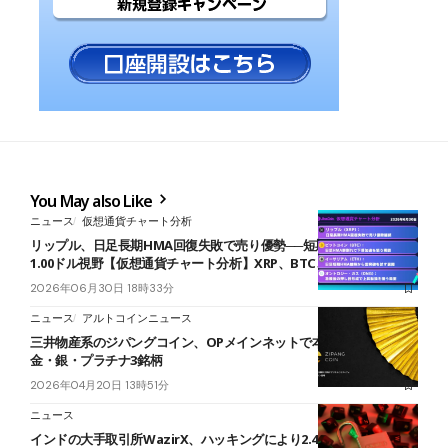
You May also Like
ニュース
仮想通貨チャート分析
リップル、日足長期HMA回復失敗で売り優勢──短期HMA割れなら
1.00ドル視野【仮想通貨チャート分析】XRP、BTC、ETH、ONG
2026年06月30日 18時33分
ニュース
アルトコインニュース
三井物産系のジパングコイン、OPメインネットで本日取引開始──
金・銀・プラチナ3銘柄
2026年04月20日 13時51分
ニュース
インドの大手取引所WazirX、ハッキングにより2.4億ドル流出