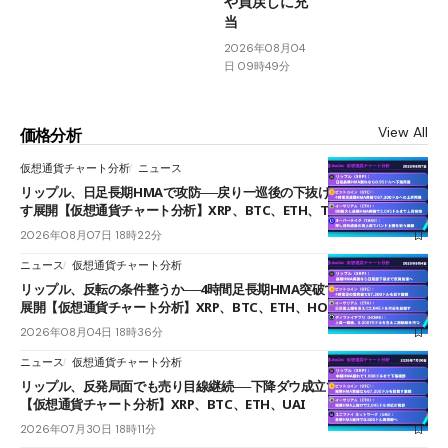
や買戻しに充
当
2026年08月04
日 09時49分
View All
価格分析
仮想通貨チャート分析
ニュース
リップル、日足長期HMAで攻防──戻り一巡後の下抜けで0.95ドルを試
す展開【仮想通貨チャート分析】XRP、BTC、ETH、TAKE
2026年08月07日 18時22分
ニュース
仮想通貨チャート分析
リップル、反転の条件整うか──4時間足長期HMA突破で雲下端を目指す
展開【仮想通貨チャート分析】XRP、BTC、ETH、HOME
2026年08月04日 18時36分
ニュース
仮想通貨チャート分析
リップル、反発局面でも売り目線継続──下降ダウ成立で下値追う展開
【仮想通貨チャート分析】XRP、BTC、ETH、UAI
2026年07月30日 18時11分