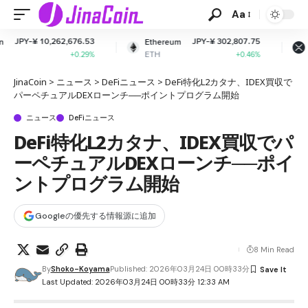
Aa
676.53
JPY-¥ 302,807.75
JPY-¥ 163.
Ethereum
XRP
ETH
XRP
+0.29%
+0.46%
-0.
JinaCoin
>
ニュース
>
DeFiニュース
>
DeFi特化L2カタナ、IDEX買収で
パーペチュアルDEXローンチ──ポイントプログラム開始
ニュース
DeFiニュース
DeFi特化L2カタナ、IDEX買収でパ
ーペチュアルDEXローンチ──ポイ
ントプログラム開始
Googleの優先する情報源に追加
8 Min Read
By
Shoko-Koyama
Published: 2026年03月24日 00時33分
Last Updated: 2026年03月24日 00時33分 12:33 AM