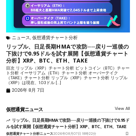
ニュース
,
仮想通貨チャート分析
リップル、日足長期HMAで攻防──戻り一巡後の
リ
下抜けで0.95ドルを試す展開【仮想通貨チャート
料
分析】XRP、BTC、ETH、TAKE
目
て
目次 リップル（XRP）チャート分析 ビットコイン（BTC）チャー
（
ト分析 イーサリアム（ETH）チャート分析 オーバーテイク
と
（TAKE）チャート分析 リップル（XRP）チャート分析 リップル
（XRP）は現在、1.03ドル […]
2026年 8月 7日
View All
仮想通貨ニュース
リップル、日足長期HMAで攻防──戻り一巡後の下抜けで0.95ド
ルを試す展開【仮想通貨チャート分析】XRP、BTC、ETH、TAKE
仮想通貨チャート分析
ニュース
2026年08月07日 18時22分