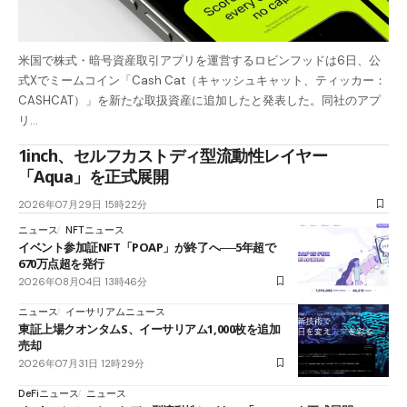
米国で株式・暗号資産取引アプリを運営するロビンフッドは6日、公
式Xでミームコイン「Cash Cat（キャッシュキャット、ティッカー：
CASHCAT）」を新たな取扱資産に追加したと発表した。同社のアプ
リ…
1inch、セルフカストディ型流動性レイヤー
「Aqua」を正式展開
2026年07月29日 15時22分
ニュース
NFTニュース
イベント参加証NFT「POAP」が終了へ──5年超で
670万点超を発行
2026年08月04日 13時46分
ニュース
イーサリアムニュース
東証上場クオンタムS、イーサリアム1,000枚を追加
売却
2026年07月31日 12時29分
DeFiニュース
ニュース