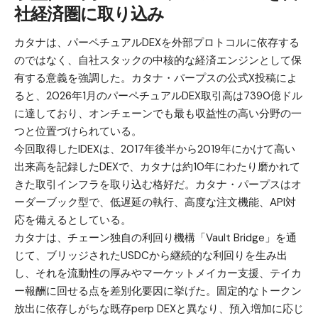
社経済圏に取り込み
カタナは、パーペチュアルDEXを外部プロトコルに依存する
のではなく、自社スタックの中核的な経済エンジンとして保
有する意義を強調した。カタナ・パープスの公式X投稿によ
ると、2026年1月のパーペチュアルDEX取引高は7390億ドル
に達しており、オンチェーンでも最も収益性の高い分野の一
つと位置づけられている。
今回取得したIDEXは、2017年後半から2019年にかけて高い
出来高を記録したDEXで、カタナは約10年にわたり磨かれて
きた取引インフラを取り込む格好だ。カタナ・パープスはオ
ーダーブック型で、低遅延の執行、高度な注文機能、API対
応を備えるとしている。
カタナは、チェーン独自の利回り機構「Vault Bridge」を通
じて、ブリッジされたUSDCから継続的な利回りを生み出
し、それを流動性の厚みやマーケットメイカー支援、テイカ
ー報酬に回せる点を差別化要因に挙げた。固定的なトークン
放出に依存しがちな既存perp DEXと異なり、預入増加に応じ