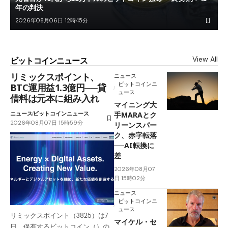
年の判決
2026年08月06日 12時45分
View All
ビットコインニュース
リミックスポイント、
ニュース
ビットコインニ
BTC運用益1.3億円──貸
ュース
借料は元本に組み入れ
マイニング大
ニュース
ビットコインニュース
手MARAとク
2026年08月07日 15時59分
リーンスパー
ク、赤字転落
──AI転換に
差
2026年08月07
日 15時02分
ニュース
ビットコインニ
ュース
リミックスポイント（3825）は7
マイケル・セ
日、保有するビットコイン（）の