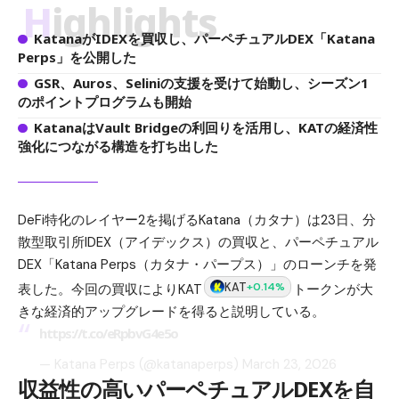
Highlights
KatanaがIDEXを買収し、パーペチュアルDEX「Katana
Perps」を公開した
GSR、Auros、Seliniの支援を受けて始動し、シーズン1
のポイントプログラムも開始
KatanaはVault Bridgeの利回りを活用し、KATの経済性
強化につながる構造を打ち出した
DeFi特化のレイヤー2を掲げるKatana（カタナ）は23日、分
散型取引所IDEX（アイデックス）の買収と、パーペチュアル
DEX「Katana Perps（カタナ・パープス）」のローンチを発
KAT
+0.14%
表した。今回の買収によりKAT
トークンが大
きな経済的アップグレードを得ると説明している。
https://t.co/eRpbvG4e5o
— Katana Perps (@katanaperps)
March 23, 2026
収益性の高いパーペチュアルDEXを自