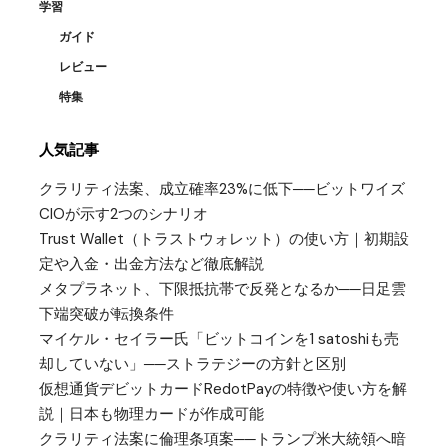
学習
ガイド
レビュー
特集
人気記事
クラリティ法案、成立確率23%に低下──ビットワイズ
CIOが示す2つのシナリオ
Trust Wallet（トラストウォレット）の使い方｜初期設
定や入金・出金方法など徹底解説
メタプラネット、下限抵抗帯で反発となるか──日足雲
下端突破が転換条件
マイケル・セイラー氏「ビットコインを1 satoshiも売
却していない」──ストラテジーの方針と区別
仮想通貨デビットカードRedotPayの特徴や使い方を解
説｜日本も物理カードが作成可能
クラリティ法案に倫理条項案──トランプ米大統領へ暗