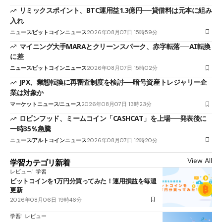
リミックスポイント、BTC運用益1.3億円──貸借料は元本に組み
入れ
ニュース
ビットコインニュース
2026年08月07日 15時59分
マイニング大手MARAとクリーンスパーク、赤字転落──AI転換
に差
ニュース
ビットコインニュース
2026年08月07日 15時02分
JPX、業態転換に再審査制度を検討──暗号資産トレジャリー企
業は対象か
マーケットニュース
ニュース
2026年08月07日 13時23分
ロビンフッド、ミームコイン「CASHCAT」を上場──発表後に
一時35％急騰
ニュース
アルトコインニュース
2026年08月07日 12時20分
View All
学習カテゴリ新着
レビュー
学習
ビットコインを1万円分買ってみた！運用損益を毎週
更新
2026年08月06日 19時46分
学習
レビュー