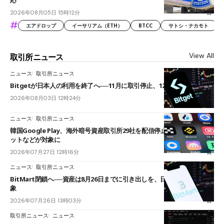
応
2026年08月05日 15時12分
#
エアドロップ
イーサリアム（ETH）
BTCC
サトシ・ナカモト
View All
取引所ニュース
ニュース
取引所ニュース
Bitgetが日本人の利用を終了へ──11月に取引停止、12月末に強制決済
2026年08月03日 12時24分
ニュース
取引所ニュース
韓国Google Play、海外暗号資産取引所29社を配信停止──OKXやバイビ
ットなどが対象に
2026年07月27日 12時16分
ニュース
取引所ニュース
BitMart閉鎖へ──資産は8月26日までに引き出しを、日本人利用者も対
象
2026年07月26日 13時03分
取引所ニュース
ニュース