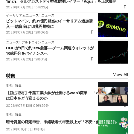
1inch、セルフカストディ型流動性レイヤー「Aqua」を正式展開
2026年07月29日 15時22分
イーサリアムニュース
ニュース
ビットマイン、約31億円相当のイーサリアム追加購
入──総資産は1.9兆円規模に
2026年07月28日 12時06分
ニュース
アルトコインニュース
DEXEが1日で約90%急落──チーム関連ウォレットが
10億円分をバイナンスへ
2026年07月23日 12時01分
View All
特集
学習
特集
【独占取材】千葉工業大学が仕掛けるweb3変革──「cJPY」とAIの融合
は日本をどう変えるのか
2026年07月13日 09時25分
学習
特集
暗号資産の確定申告、未経験者の半数以上が「不安・無理」
2026年06月13日 11時11分