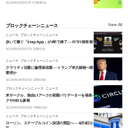
2026年08月01日 07時40分
View All
ブロックチェーンニュース
ニュース
ブロックチェーンニュース
歩いて稼ぐ「Step App」が4年で終了──FITFI保有者に対応呼びかけ
2026年08月07日 12時12分
ニュース
ブロックチェーンニュース
クラリティ法案に倫理条項案──トランプ米大統領へ暗号資産事業の売却
要求か
2026年08月07日 12時04分
ブロックチェーンニュース
ニュース
米サークル、独自L1アークの初期バリデーターを発表――ブラックロッ
クやSBIも参画
2026年08月06日 16時03分
ニュース
ブロックチェーンニュース
ローソン、ステーブルコイン決済の実証へ──8月6日からJPYCやUSDC対