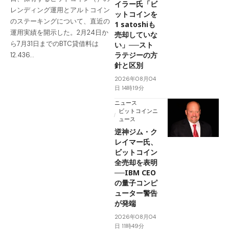
イラー氏「ビ
レンディング運用とアルトコイン
ットコインを
のステーキングについて、直近の
1 satoshiも
運用実績を開示した。2月24日か
売却していな
ら7月31日までのBTC貸借料は
い」──スト
ラテジーの方
12.436…
針と区別
2026年08月04
日 14時19分
ニュース
ビットコインニ
ュース
逆神ジム・ク
レイマー氏、
ビットコイン
全売却を表明
──IBM CEO
の量子コンピ
ューター警告
が発端
2026年08月04
日 11時49分