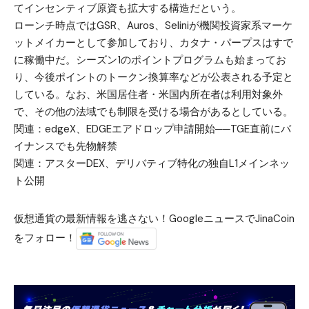
てインセンティブ原資も拡大する構造だという。
ローンチ時点ではGSR、Auros、Seliniが機関投資家系マーケ
ットメイカーとして参加しており、カタナ・パープスはすで
に稼働中だ。シーズン1のポイントプログラムも始まってお
り、今後ポイントのトークン換算率などが公表される予定と
している。なお、米国居住者・米国内所在者は利用対象外
で、その他の法域でも制限を受ける場合があるとしている。
関連：
edgeX、EDGEエアドロップ申請開始──TGE直前にバ
イナンスでも先物解禁
関連：
アスターDEX、デリバティブ特化の独自L1メインネッ
ト公開
仮想通貨の最新情報を逃さない！GoogleニュースでJinaCoin
をフォロー！