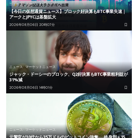
ニュース
マーケットニュース
【今日の仮想通貨ニュース】ブロック好決算もBTC事業失速｜
アークとJPYCは基盤拡大
2026年08月06日 20時07分
ニュース
マーケットニュース
ジャック・ドーシーのブロック、Q2好決算もBTC事業粗利益が
31%減
2026年08月06日 14時01分
ニュース
マーケットニュース
元警官が10代から35万ドルのビットコイン強奪──終身刑＋15