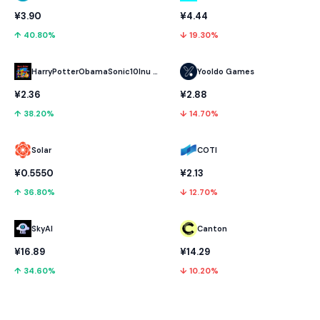
¥3.90
¥4.44
↑ 40.80%
↓ 19.30%
HarryPotterObamaSonic10Inu (ETH)
Yooldo Games
¥2.36
¥2.88
↑ 38.20%
↓ 14.70%
Solar
COTI
¥0.5550
¥2.13
↑ 36.80%
↓ 12.70%
SkyAI
Canton
¥16.89
¥14.29
↑ 34.60%
↓ 10.20%