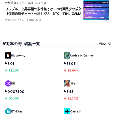
仮想通貨チャート分析
ニュース
リップル、上昇再開の条件整うか──1時間足ダウ成立で1.185ドルを狙う
【仮想通貨チャート分析】XRP、BTC、ETH、ZAMA
2026年07月23日 19時07分
変動率の高い銘柄一覧
View All
Biconomy
Undeads Games
¥8.01
¥55.05
↑ 62.20%
↓ 29.60%
INI
Siren
¥0.007300
¥5.58
↑ 50.30%
↓ 22.70%
ETHGas
Cartesi