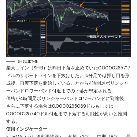
SHIBUSDT-1h
柴犬コイン（SHIB）は昨日下落を止めていた0.0000265717
ドルのサポートラインを下抜けした。15分足では押し目を形
成後、再度下落を開始していることから4時間足ボリンジャ
ーバンドロワーバンド付近までの下落が想定される。
価格が4時間足ボリンジャーバンドロワーバンドに到達後、
さらに下落する場合は0.0000235039ドルもしくは
0.0000225740ドル付近まで下落する可能性が高いと推測
する。
使用インジケーター
HMA（ハル移動平均線）：短期（20）、中期（80）、長