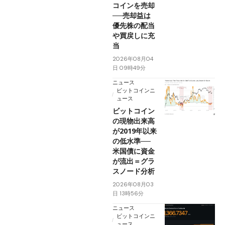
コインを売却
──売却益は
優先株の配当
や買戻しに充
当
2026年08月04
日 09時49分
ニュース
ビットコインニ
ュース
ビットコイン
の現物出来高
が2019年以来
の低水準──
米国債に資金
が流出＝グラ
スノード分析
2026年08月03
日 13時56分
ニュース
ビットコインニ
ュース