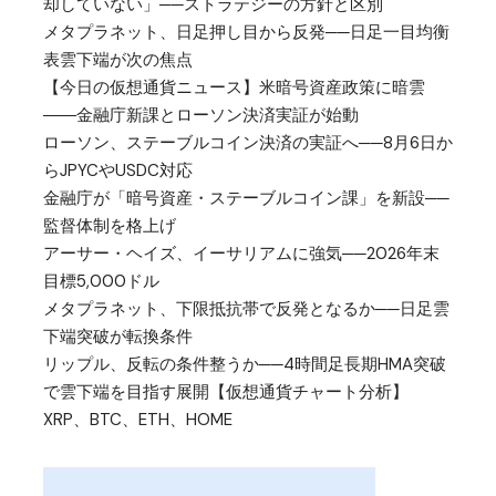
却していない」──ストラテジーの方針と区別
メタプラネット、日足押し目から反発──日足一目均衡
表雲下端が次の焦点
【今日の仮想通貨ニュース】米暗号資産政策に暗雲
――金融庁新課とローソン決済実証が始動
ローソン、ステーブルコイン決済の実証へ──8月6日か
らJPYCやUSDC対応
金融庁が「暗号資産・ステーブルコイン課」を新設──
監督体制を格上げ
アーサー・ヘイズ、イーサリアムに強気──2026年末
目標5,000ドル
メタプラネット、下限抵抗帯で反発となるか──日足雲
下端突破が転換条件
リップル、反転の条件整うか──4時間足長期HMA突破
で雲下端を目指す展開【仮想通貨チャート分析】
XRP、BTC、ETH、HOME