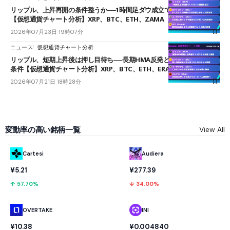
リップル、上昇再開の条件整うか──1時間足ダウ成立で1.185ドルを狙う
【仮想通貨チャート分析】XRP、BTC、ETH、ZAMA
2026年07月23日 19時07分
ニュース
仮想通貨チャート分析
リップル、短期上昇後は押し目待ち──長期HMA反発と雲上抜けが買い
条件【仮想通貨チャート分析】XRP、BTC、ETH、ERA
2026年07月21日 18時28分
変動率の高い銘柄一覧
View All
Cartesi
Audiera
¥5.21
¥277.39
↑ 57.70%
↓ 34.00%
OVERTAKE
INI
¥10.38
¥0.004840