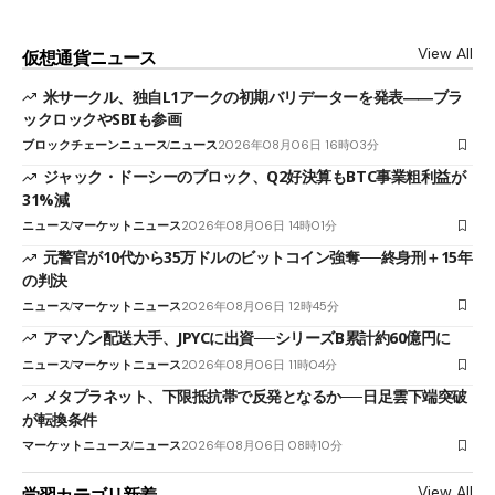
View All
仮想通貨ニュース
米サークル、独自L1アークの初期バリデーターを発表――ブラ
ックロックやSBIも参画
ブロックチェーンニュース
ニュース
2026年08月06日 16時03分
ジャック・ドーシーのブロック、Q2好決算もBTC事業粗利益が
31%減
ニュース
マーケットニュース
2026年08月06日 14時01分
元警官が10代から35万ドルのビットコイン強奪──終身刑＋15年
の判決
ニュース
マーケットニュース
2026年08月06日 12時45分
アマゾン配送大手、JPYCに出資──シリーズB累計約60億円に
ニュース
マーケットニュース
2026年08月06日 11時04分
メタプラネット、下限抵抗帯で反発となるか──日足雲下端突破
が転換条件
マーケットニュース
ニュース
2026年08月06日 08時10分
View All