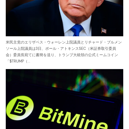
米民主党のエリザベス・ウォーレン上院議員とリチャード・ブルメン
ソール上院議員は3日、ポール・アトキンスSEC（米証券取引委員
会）委員長宛てに書簡を送り、トランプ大統領の公式ミームコイン
「$TRUMP（…