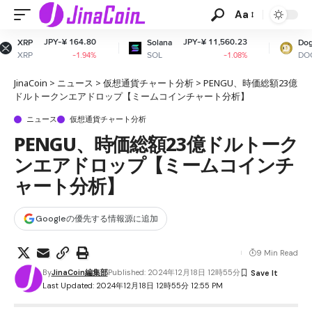
Aa
64.80
JPY-¥ 11,560.23
JPY-¥ 10.9
Solana
Dogecoin
SOL
DOGE
1.94%
-1.08%
-1.14
JinaCoin
>
ニュース
>
仮想通貨チャート分析
>
PENGU、時価総額23億
ドルトークンエアドロップ【ミームコインチャート分析】
ニュース
仮想通貨チャート分析
PENGU、時価総額23億ドルトーク
ンエアドロップ【ミームコインチ
ャート分析】
Googleの優先する情報源に追加
9 Min Read
By
JinaCoin編集部
Published: 2024年12月18日 12時55分
Last Updated: 2024年12月18日 12時55分 12:55 PM