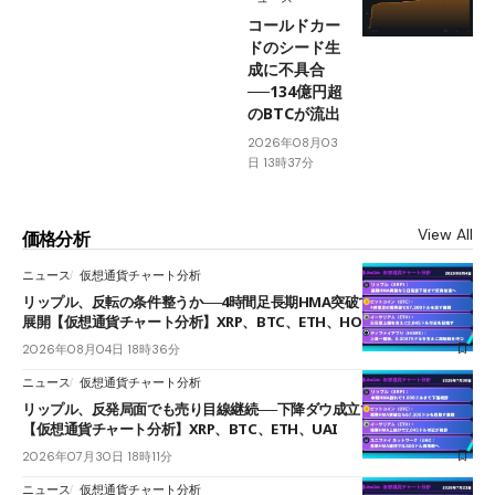
コールドカー
ドのシード生
成に不具合
──134億円超
のBTCが流出
2026年08月03
日 13時37分
View All
価格分析
ニュース
仮想通貨チャート分析
リップル、反転の条件整うか──4時間足長期HMA突破で雲下端を目指す
展開【仮想通貨チャート分析】XRP、BTC、ETH、HOME
2026年08月04日 18時36分
ニュース
仮想通貨チャート分析
リップル、反発局面でも売り目線継続──下降ダウ成立で下値追う展開
【仮想通貨チャート分析】XRP、BTC、ETH、UAI
2026年07月30日 18時11分
ニュース
仮想通貨チャート分析