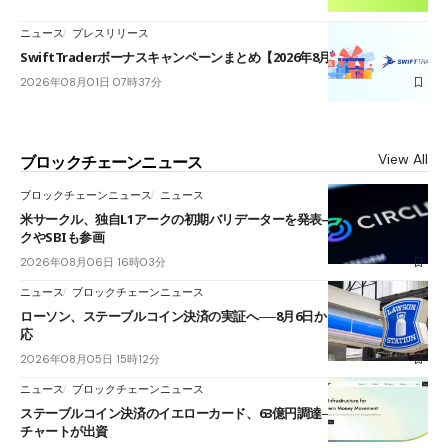
ニュース
プレスリリース
SwiftTraderボーナスキャンペーンまとめ【2026年8月最新】
2026年08月01日 07時37分
View All
ブロックチェーンニュース
ブロックチェーンニュース
ニュース
米サークル、独自L1アークの初期バリデーターを発表――ブラックロッ
クやSBIも参画
2026年08月06日 16時03分
ニュース
ブロックチェーンニュース
ローソン、ステーブルコイン決済の実証へ──8月6日からJPYCやUSDC対
応
2026年08月05日 15時12分
ニュース
ブロックチェーンニュース
ステーブルコイン決済のイエローカード、63億円調達──ソニーやスタン
チャートが出資