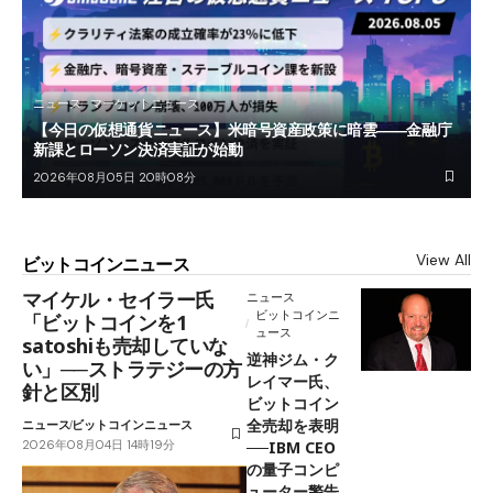
ニュース
マーケットニュース
【今日の仮想通貨ニュース】米暗号資産政策に暗雲――金融庁
新課とローソン決済実証が始動
2026年08月05日 20時08分
View All
ビットコインニュース
マイケル・セイラー氏
ニュース
ビットコインニ
「ビットコインを1
ュース
satoshiも売却していな
逆神ジム・ク
い」──ストラテジーの方
レイマー氏、
針と区別
ビットコイン
全売却を表明
ニュース
ビットコインニュース
2026年08月04日 14時19分
──IBM CEO
の量子コンピ
ューター警告