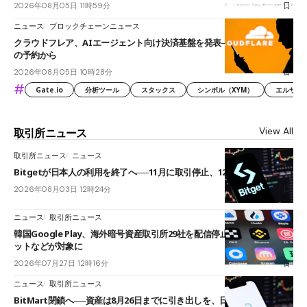
2026年08月05日 11時59分
ニュース
ブロックチェーンニュース
クラウドフレア、AIエージェント向け決済基盤を発表──まずハンドル名
の予約から
2026年08月05日 10時28分
#
Gate.io
分析ツール
スタックス
シンボル（XYM）
エルサル
View All
取引所ニュース
取引所ニュース
ニュース
Bitgetが日本人の利用を終了へ──11月に取引停止、12月末に強制決済
2026年08月03日 12時24分
ニュース
取引所ニュース
韓国Google Play、海外暗号資産取引所29社を配信停止──OKXやバイビ
ットなどが対象に
2026年07月27日 12時16分
ニュース
取引所ニュース
BitMart閉鎖へ──資産は8月26日までに引き出しを、日本人利用者も対