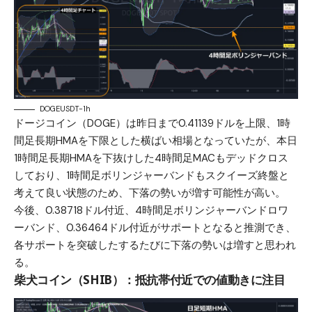
DOGEUSDT-1h
ドージコイン（DOGE）は昨日まで0.41139ドルを上限、1時
間足長期HMAを下限とした横ばい相場となっていたが、本日
1時間足長期HMAを下抜けした4時間足MACもデッドクロス
しており、1時間足ボリンジャーバンドもスクイーズ終盤と
考えて良い状態のため、下落の勢いが増す可能性が高い。
今後、0.38718ドル付近、4時間足ボリンジャーバンドロワ
ーバンド、0.36464ドル付近がサポートとなると推測でき、
各サポートを突破したするたびに下落の勢いは増すと思われ
る。
柴犬コイン（SHIB）：抵抗帯付近での値動きに注目