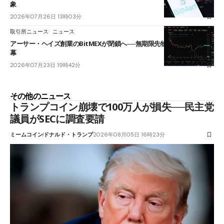
象
2026年07月26日 13時03分
取引所ニュース
ニュース
アーサー・ヘイズ創業のBitMEXが閉鎖へ──無期限先物を生んだ11年に
幕
2026年07月23日 19時42分
その他のニュース
トランプコイン崩壊で100万人が損失──民主党
議員がSECに調査要請
ミームコイン
ドナルド・トランプ
2026年08月05日 16時23分