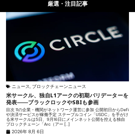
厳選・注目記事
ニュース
,
ブロックチェーンニュース
米サークル、独自L1アークの初期バリデーターを
ジ
発表――ブラックロックやSBIも参画
B
目次 11の企業・機関がネットワーク運営に参加 公開初日からDeFi
目
や決済サービスが稼働予定 ステーブルコイン「USDC」を手がけ
だ
る米サークルは5日、9月16日にメインネット公開を控える独自
大
ブロックチェーン「Arc（アー […]
半
2026年 8月 6日