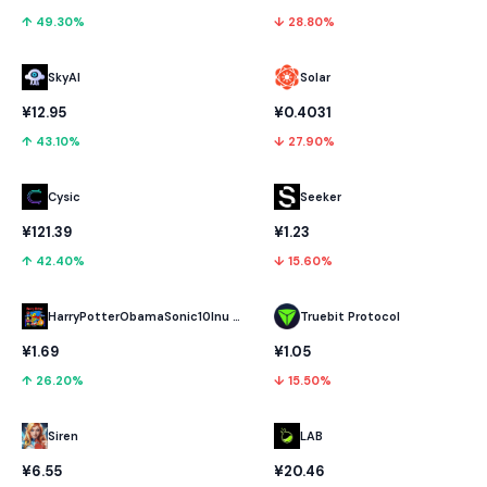
↑ 49.30%
↓ 28.80%
SkyAI
Solar
¥12.95
¥0.4031
↑ 43.10%
↓ 27.90%
Cysic
Seeker
¥121.39
¥1.23
↑ 42.40%
↓ 15.60%
HarryPotterObamaSonic10Inu (ETH)
Truebit Protocol
¥1.69
¥1.05
↑ 26.20%
↓ 15.50%
LAB
Siren
¥20.46
¥6.55