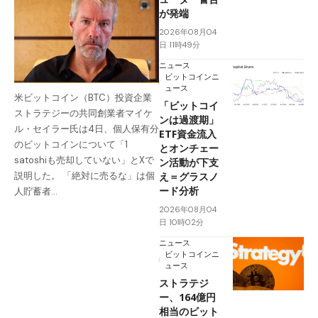
が発端
2026年08月04
日 11時49分
ニュース
ビットコインニ
ュース
米ビットコイン（BTC）投資企業
「ビットコイ
ストラテジーの共同創業者マイケ
ンは過渡期」
ル・セイラー氏は4日、個人保有分
ETF資金流入
のビットコインについて「1
とオンチェー
satoshiも売却していない」とXで
ン活動が下支
え＝グラスノ
説明した。 「絶対に売るな」は個
ード分析
人貯蓄者…
2026年08月04
日 10時02分
ニュース
ビットコインニ
ュース
ストラテジ
ー、164億円
相当のビット