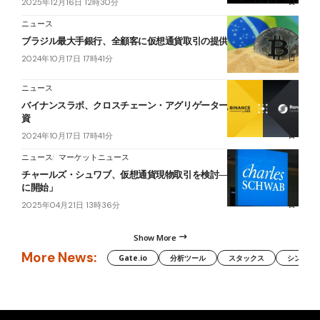
2025年12月16日 12時30分
ニュース
ブラジル最大手銀行、全顧客に仮想通貨取引の提供を開始
2024年10月17日 17時41分
ニュース
バイナンスラボ、クロスチェーン・アグリゲーター「Rango」に投
資
2024年10月17日 17時41分
ニュース
マーケットニュース
チャールズ・シュワブ、仮想通貨現物取引を検討──CEO「1年以内
に開始」
2025年04月21日 13時36分
Show More
More News:
Gate.io
分析ツール
スタックス
シンボル（