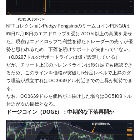
PENGUUSDT-5M
NFTコレクションPudgy PenguinsのミームコインPENGUは
昨日12月18日のエアドロップを受け700％以上の高騰を見せ
た。現在はエアドロップで利益を得たトレーダーの売りが優
勢と思われるため、下落を続けサポートが決まっていない。
（0.0287ドルのサポートラインは仮で設定している）
だが、チャート上①のトレンドラインは15分足でも確認でき
るため、このラインを価格が突破し5分足レベルで上昇のダ
ウ理論が成立すれば0.03639ドル付近までの上昇が期待でき
る。
なお、0.03639ドルを価格が上抜けした場合は0.05108ドル
付近が次の目標となる。
ドージコイン（DOGE）：中期的な下落再開か